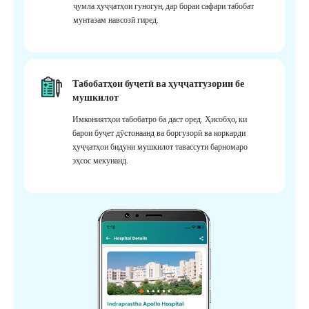
ҷумла ҳуҷҷатҳои гуногун, дар бораи сафари табобат
мунтазам навсозӣ гиред.
Табобатҳои буҷетӣ ва ҳуҷҷатгузории бе
мушкилот
Имкониятҳои табобатро ба даст оред. Ҳисобҳо, ки
барои буҷет дӯстонаанд ва боргузорӣ ва коркарди
ҳуҷҷатҳои бидуни мушкилот тавассути барномаро
эҳсос мекунанд.