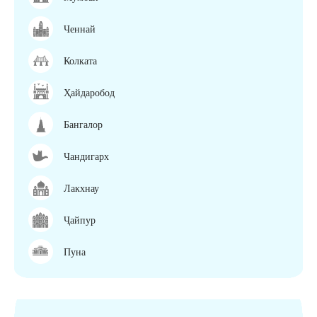
Ченнай
Колката
Ҳайдаробод
Бангалор
Чандигарх
Лакхнау
Ҷайпур
Пуна