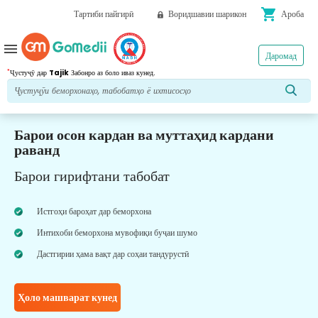
shopping_cart
Тартиби пайгирӣ
Воридшавии шарикон
Ароба
menu
Даромад
*
Ҷустуҷӯ дар
Tajik
Забонро аз боло иваз кунед.
Барои осон кардан ва муттаҳид кардани
раванд
Барои гирифтани табобат
Истгоҳи бароҳат дар беморхона
Интихоби беморхона мувофиқи буҷаи шумо
Дастгирии ҳама вақт дар соҳаи тандурустӣ
Ҳоло машварат кунед