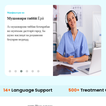
Манфиатҳои мо
М
Мушовири тиббӣ
Ёрӣ
В
М
Аз мушовирони тиббии ботаҷрибаи
мо мунтазам дастгирӣ гиред. Ба
М
шумо маслиҳат ва роҳнамоии
б
беҳтарин медиҳад.
д
б
nguage Support
500+
Treatment Options