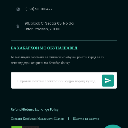
(+91) 9311101477
96, block C, Sector 65, Noida,
Uttar Pradesh, 201301
БА ХАБАРХОИ МО ОБУНА ШАВЕД
Ба маслиҳати саломатӣ ва фитнеси мо обунаи ройгон гиред ва аз
пешниҳодҳои охирини мо бохабар бошед
Refund/Return/Exchange Policy
Сиёсати Корбурди Маълумоти Шахсӣ
|
Шартҳо ва шартҳо