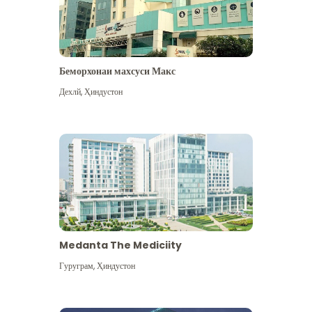
Беморхонаи махсуси Макс
Дехлй
,
Ҳиндустон
Medanta The Mediciity
Гуруграм
,
Ҳиндустон