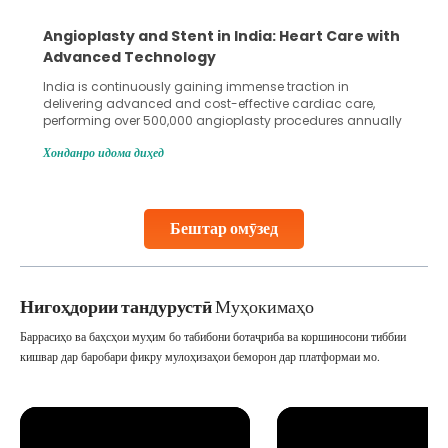
Angioplasty and Stent in India: Heart Care with
Advanced Technology
India is continuously gaining immense traction in
delivering advanced and cost-effective cardiac care,
performing over 500,000 angioplasty procedures annually
with a success rate exceeding 90%. Patients across the
Хонданро идома диҳед
globe are searching for treatments like angioplasty and
stent placement in Indian hospitals, owing to the
combination of high-quality care and affordability.
Studies, such as one published
Бештар омӯзед
Continue Reading
Нигоҳдории тандурустӣ
Муҳокимаҳо
Баррасиҳо ва баҳсҳои муҳим бо табибони ботаҷриба ва коршиносони тиббии
кишвар дар баробари фикру мулоҳизаҳои беморон дар платформаи мо.