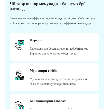
Чӣ тавр он кор мекунад
ки ба шумо ёрй
расонад
Раванди осон ва шаффофро таҷриба кунед, то саёҳати табобатии худро
аз Кашф то холӣ бо як раванди осони бомуваффақият анҷом диҳад.
Пурсиш
Саволҳоро дар бораи нигаронии табобати шумо
фиристед ва гурӯҳ тамос хоҳад гирифт
Мушовири тиббӣ
Мубодилаи боэътимоди иттилоот ва кӯмаки як
ба як аз ҷониби мушовири тиббии мо
Банақшагирии табобат