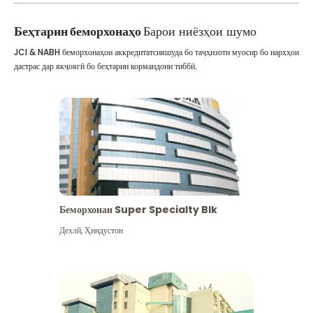
Беҳтарин беморхонаҳо
Барои ниёзҳои шумо
JCI & NABH беморхонаҳои аккредитатсияшуда бо таҷҳизоти муосир бо нархҳои
дастрас дар якҷоягӣ бо беҳтарин кормандони тиббӣ.
Беморхонаи Super Specialty Blk
Дехлй
,
Ҳиндустон