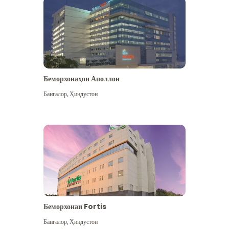
Беморхонаҳои Аполлон
Бангалор
,
Ҳиндустон
Бештар дидан
Беморхонаи Fortis
Бангалор
,
Ҳиндустон