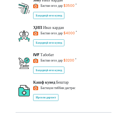
зону
Иваз кардан
*
Бастаи оғоз дар
$3500
Баҳодиҳӣ оғоз кунед
ҲИП
Иваз кардан
*
Бастаи оғоз дар
$4000
Баҳодиҳӣ оғоз кунед
IVF
Табобат
*
Бастаи оғоз дар
$3200
Баҳодиҳӣ оғоз кунед
Кашф кунед
Бештар
Бастаҳои тиббии дастрас
Ирсоли дархост