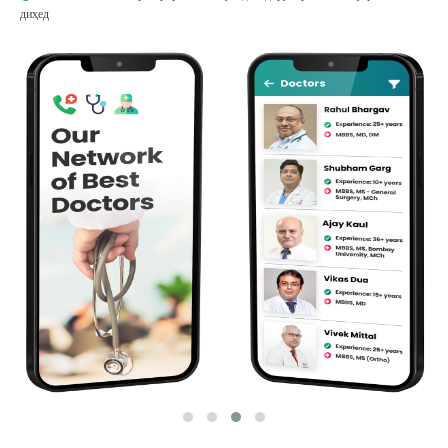
диҳед