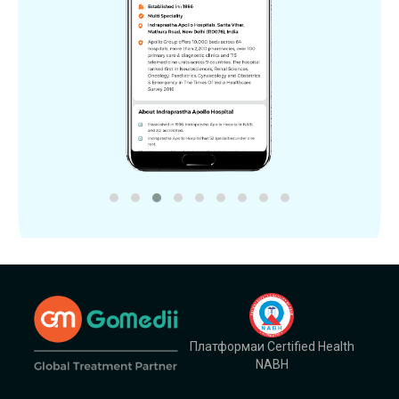
Платформаи Certified Health
NABH