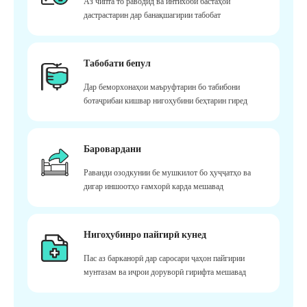
Аз чипта то раводид ва интихоби бастаҳои
дастрастарин дар банақшагирии табобат
Табобати бепул
Дар беморхонаҳои маъруфтарин бо табибони
ботаҷрибаи кишвар нигоҳубини беҳтарин гиред
Баровардани
Раванди озодкунии бе мушкилот бо ҳуҷҷатҳо ва
дигар иншоотҳо ғамхорӣ карда мешавад
Нигоҳубинро пайгирӣ кунед
Пас аз барканорӣ дар саросари ҷаҳон пайгирии
мунтазам ва иҷрои доруворӣ гирифта мешавад