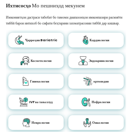
Ихтисосҳо
Мо пешниҳод мекунем
Имкониятҳои дастраси табобат бо тамоми диапазонҳои имконпазири расмиёти
тиббӣ барои интихоб бо сифати беҳтарини хизматрасонии тиббӣ дар кишвар.
Ҷарроҳии Bariatric
Кардиология
Косметология
Эндокринология
Гинекология
ортопедия
IVF ва таваллуд
Нефрология
Неврология
Онкология