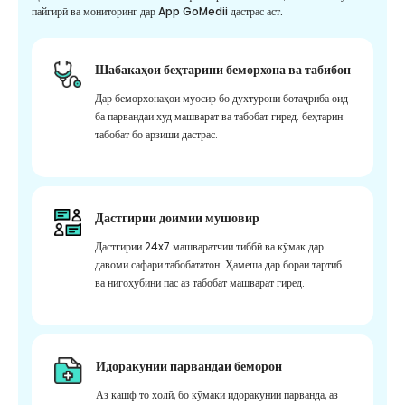
пайгирӣ ва мониторинг дар App GoMedii дастрас аст.
Шабакаҳои беҳтарини беморхона ва табибон
Дар беморхонаҳои муосир бо духтурони ботаҷриба оид
ба парвандаи худ машварат ва табобат гиред. беҳтарин
табобат бо арзиши дастрас.
Дастгирии доимии мушовир
Дастгирии 24x7 машваратчии тиббӣ ва кӯмак дар
давоми сафари табобататон. Ҳамеша дар бораи тартиб
ва нигоҳубини пас аз табобат машварат гиред.
Идоракунии парвандаи беморон
Аз кашф то холӣ, бо кӯмаки идоракунии парванда, аз