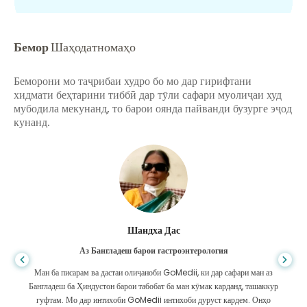
Бемор
Шаҳодатномаҳо
Беморони мо таҷрибаи худро бо мо дар гирифтани
хидмати беҳтарини тиббӣ дар тӯли сафари муолиҷаи худ
мубодила мекунанд, то барои оянда пайванди бузурге эҷод
кунанд.
Шандха Дас
Аз Бангладеш барои гастроэнтерология
Ман ба писарам ва дастаи олиҷаноби GoMedii, ки дар сафари ман аз
Бангладеш ба Ҳиндустон барои табобат ба ман кӯмак карданд, ташаккур
гуфтам. Мо дар интихоби GoMedii интихоби дуруст кардем. Онҳо