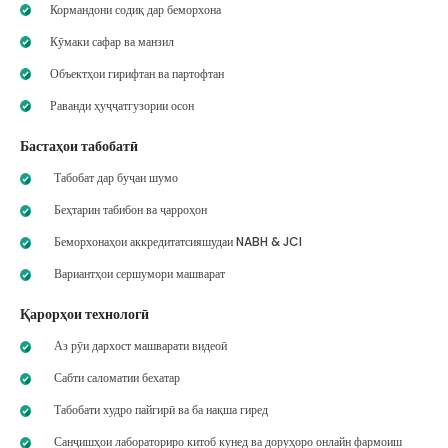
Кормандони содиқ дар беморхона
Кӯмаки сафар ва манзил
Объектҳои гирифтан ва партофтан
Раванди ҳуҷҷатгузории осон
Бастаҳои табобатӣ
Табобат дар буҷаи шумо
Беҳтарин табибон ва ҷарроҳон
Беморхонаҳои аккредитатсияшудаи NABH & JCI
Вариантҳои сершумори машварат
Қарорҳои технологӣ
Аз рӯи дархост машварати видеоӣ
Сабти саломатии бехатар
Табобати худро пайгирӣ ва ба нақша гиред
Санҷишҳои лабораториро китоб кунед ва доруҳоро онлайн фармоиш