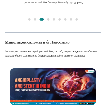
ҳатто пас аз табобат бо мо робитаи бузург доранд
Мақолаҳои саломатӣ
& Навсозиҳо
Бо маълумоти охирин дар бораи табобат, тартиб, шароит ва дигар талаботҳои
дахлдор барои солимтар ва беҳтар кардани ҳаёти шумо огоҳ шавед.