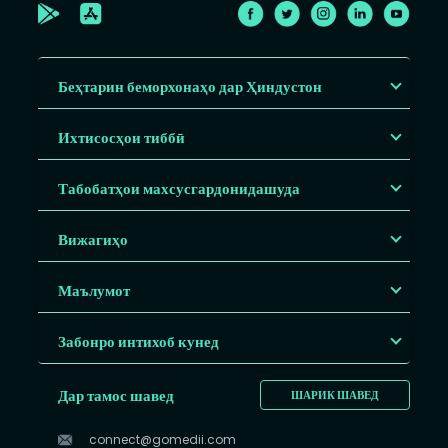
Беҳтарин беморхонаҳо дар Ҳиндустон
Ихтисосҳои тиббӣ
Табобатҳои махсусгардонидашуда
Вижагиҳо
Маълумот
Забонро интихоб кунед
Дар тамос шавед
ШАРИК ШАВЕД
connect@gomedii.com