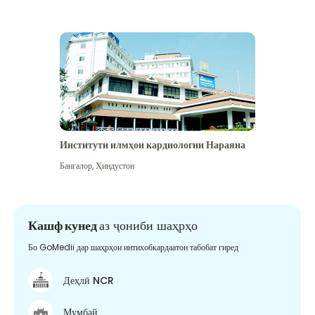
Институти илмҳои кардиологии Нараяна
Бангалор
,
Ҳиндустон
Кашф кунед
аз ҷониби шаҳрҳо
Бо GoMedii дар шаҳрҳои интихобкардаатон табобат гиред
Деҳлӣ NCR
Мумбай