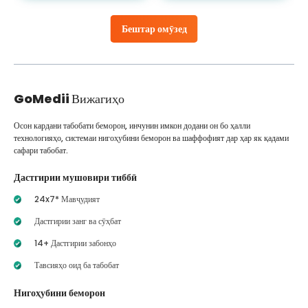
Бештар омӯзед
GoMedii
Вижагиҳо
Осон кардани табобати беморон, инчунин имкон додани он бо ҳалли
технологияҳо, системаи нигоҳубини беморон ва шаффофият дар ҳар як қадами
сафари табобат.
Дастгирии мушовири тиббӣ
24x7* Мавҷудият
Дастгирии занг ва сӯҳбат
14+ Дастгирии забонҳо
Тавсияҳо оид ба табобат
Нигоҳубини беморон