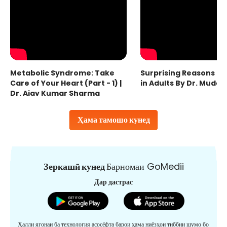
Metabolic Syndrome: Take
Surprising Reasons fo
Care of Your Heart (Part - 1) |
in Adults By Dr. Mudas
Dr. Ajay Kumar Sharma
Ҳама тамошо кунед
Зеркашӣ кунед
Барномаи GoMedii
Дар дастрас
Ҳалли ягонаи ба технология асосёфта барои ҳама ниёзҳои тиббии шумо бо