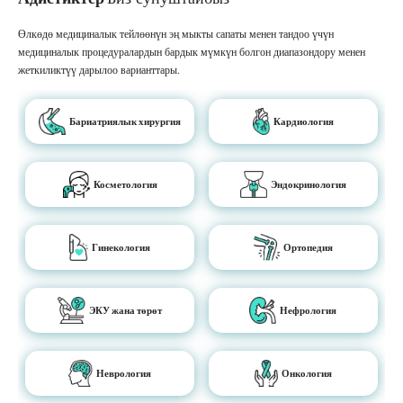
Өлкөдө медициналык тейлөөнүн эң мыкты сапаты менен тандоо үчүн
медициналык процедуралардын бардык мүмкүн болгон диапазондору менен
жеткиликтүү дарылоо варианттары.
Бариатриялык хирургия
Кардиология
Косметология
Эндокринология
Гинекология
Ортопедия
ЭКУ жана төрөт
Нефрология
Неврология
Онкология