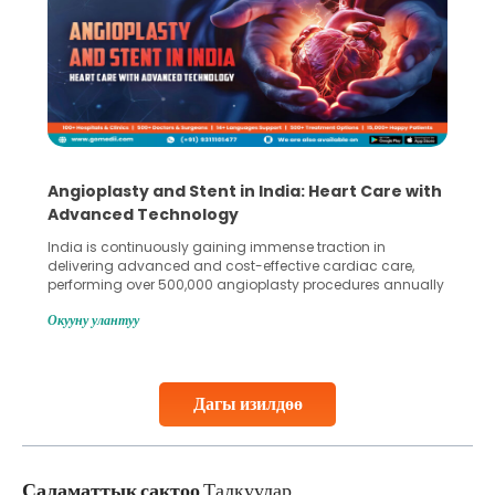
Angioplasty and Stent in India: Heart Care with
Advanced Technology
India is continuously gaining immense traction in
delivering advanced and cost-effective cardiac care,
performing over 500,000 angioplasty procedures annually
with a success rate exceeding 90%. Patients across the
Окууну улантуу
globe are searching for treatments like angioplasty and
stent placement in Indian hospitals, owing to the
combination of high-quality care and affordability.
Studies, such as one published
Дагы изилдөө
Continue Reading
Саламаттык сактоо
Талкуулар