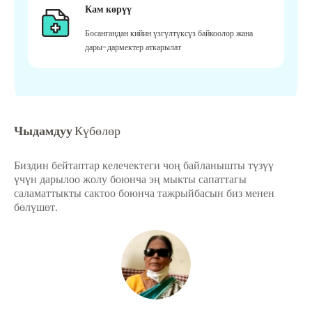
Кам көрүү
Босангандан кийин үзгүлтүксүз байкоолор жана
дары-дармектер аткарылат
Чыдамдуу
Күбөлөр
Биздин бейтаптар келечектеги чоң байланышты түзүү
үчүн дарылоо жолу боюнча эң мыкты сапаттагы
саламаттыкты сактоо боюнча тажрыйбасын биз менен
бөлүшөт.