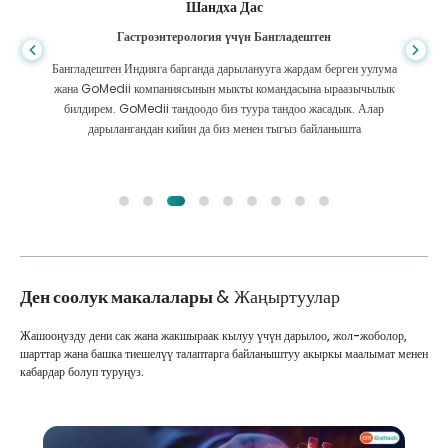
Шандха Дас
Гастроэнтерология үчүн Бангладештен
Бангладештен Индияга барганда дарыланууга жардам берген уулума
жана GoMedii компаниясынын мыкты командасына ыраазычылык
билдирем. GoMedii тандоодо биз туура тандоо жасадык. Алар
дарылангандан кийин да биз менен тыгыз байланышта
Ден соолук макалалары
& Жаңыртуулар
Жашооңузду дени сак жана жакшыраак кылуу үчүн дарылоо, жол-жоболор,
шарттар жана башка тиешелүү талаптарга байланыштуу акыркы маалымат менен
кабардар болуп туруңуз.