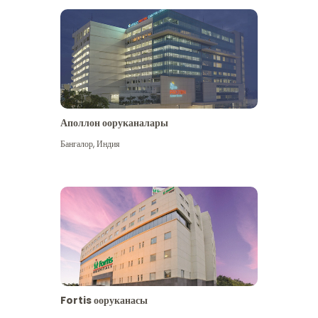
Аполлон ооруканалары
Көбүрөөк көрүү
Бангалор
,
Индия
Fortis ооруканасы