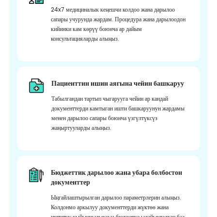
24x7 медициналык кеңешчи колдоо жана дарылоо
сапары учурунда жардам. Процедура жана дарылоодон
кийинки кам көрүү боюнча ар дайым
консультацияларды алыңыз.
Пациенттин ишин аягына чейин башкаруу
Табылгандан тартып чыгарууга чейин ар кандай
документтерди камтыган ишти башкаруунун жардамы
менен дарылоо сапары боюнча үзгүлтүксүз
жаңыртууларды алыңыз.
Бюджеттик дарылоо жана убара болбостон
документтер
Ыңгайлаштырылган дарылоо параметрлерин алыңыз.
Колдонмо аркылуу документтерди жүктөө жана
иштетүү кыйынчылыксыз бюджетке ылайыкталган баа