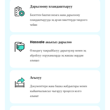
Дарылоону пландаштыруу
Билеттен баштап визага жана дарылоону
пландаштырууда эң арзан пакеттерди тандоого
чейин
Hassale акысыз дарылоо
Өлкөдөгү тажрыйбалуу дарыгерлер менен эң
абройлуу ооруканаларда эң жакшы жардам
алыңыз
Агызуу
Документтери жана башка жабдыктары менен
кыйынчылыксыз чыгаруу процесси колго
алынат