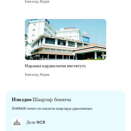
Бангалор
,
Индия
Нараяна кардиология институту
Бангалор
,
Индия
Изилдөө
Шаарлар боюнча
GoMedii менен сиз каалаган шаарларда дарыланыңыз
Дели NCR