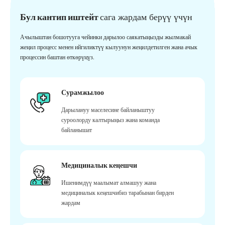
Бул кантип иштейт
сага жардам берүү үчүн
Ачылыштан бошотууга чейинки дарылоо саякатыңызды жылмакай
жеңил процесс менен ийгиликтүү кылуунун жеңилдетилген жана ачык
процессин баштан өткөрүңүз.
Сурамжылоо
Дарылануу маселесине байланыштуу
суроолорду калтырыңыз жана команда
байланышат
Медициналык кеңешчи
Ишенимдүү маалымат алмашуу жана
медициналык кеңешчибиз тарабынан бирден
жардам