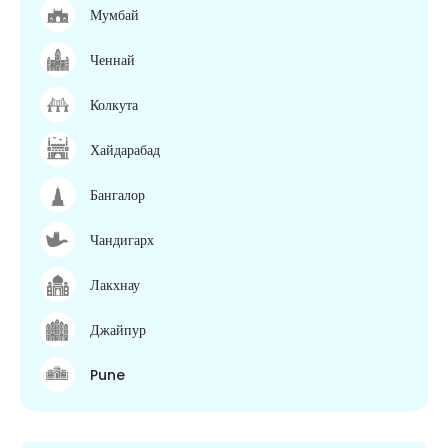
Мумбай
Ченнай
Колкута
Хайдарабад
Бангалор
Чандигарх
Лакхнау
Джайпур
Pune