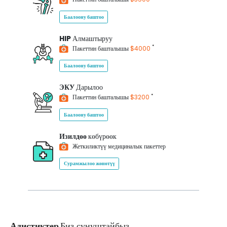
Баалоону баштоо
HIP
Алмаштыруу
*
Пакеттин башталышы
$4000
Баалоону баштоо
ЭКУ
Дарылоо
*
Пакеттин башталышы
$3200
Баалоону баштоо
Изилдөө
көбүрөөк
Жеткиликтүү медициналык пакеттер
Сурамжылоо жөнөтүү
Адистиктер
Биз сунуштайбыз