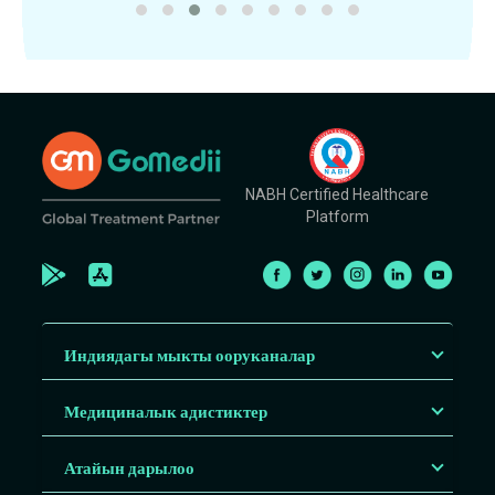
NABH Certified Healthcare
Platform
Индиядагы мыкты ооруканалар
Медициналык адистиктер
Атайын дарылоо