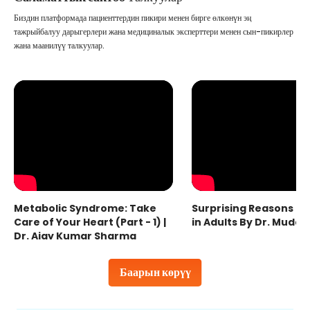
Биздин платформада пациенттердин пикири менен бирге өлкөнүн эң
тажрыйбалуу дарыгерлери жана медициналык эксперттери менен сын-пикирлер
жана маанилүү талкуулар.
Metabolic Syndrome: Take
Surprising Reasons fo
Care of Your Heart (Part - 1) |
in Adults By Dr. Mudas
Dr. Ajay Kumar Sharma
Баарын көрүү