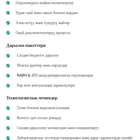
Ооруканадагы атайын кызматкерлер
Турак-жай жана саякат боюнча жардам
Алып кетүү жана түшүрүү жайлар
Оңой документтештирүү процесси
Дарылоо пакеттери
Сиздин бюджетте дарылоо
Мыкты врачтар жана хирургдар
NABH & JCI аккредитацияланган ооруканалары
Бир нече консультация параметрлери
Технологиялык чечимдер
Талап боюнча видеоконсультация
Коопсуз ден соолук рекорду
Сиздин дарылоону көзөмөлдөө жана пландаштыруу
Лабораториялык тесттерди тапшырыңыз жана дары-дармектерди онлайн