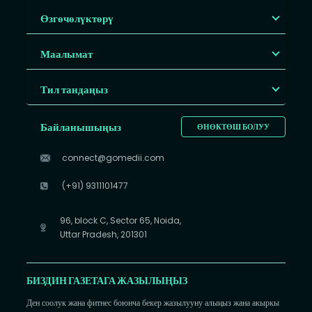
Өзгөчөлүктөрү
Маалымат
Тил тандаңыз
Байланышыңыз
ӨНӨКТӨШ БОЛУУ
connect@gomedii.com
(+91) 9311101477
96, block C, Sector 65, Noida,
Uttar Pradesh, 201301
БИЗДИН ГАЗЕТАГА ЖАЗЫЛЫҢЫЗ
Ден соолук жана фитнес боюнча бекер жазылууну алыңыз жана акыркы