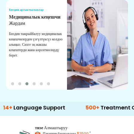
Биздин артыкчылыктар
Б
Медициналык кеңешчи
О
Жардам
К
Биздин тажрыйбалуу медициналык
Д
кеңешчилерден үзгүлтүксүз колдоо
ж
алыңыз. Сизге эң жакшы
р
кеңештерди жана көрсөтмөлөрдү
т
берет.
о
nguage Support
500+
Treatment Options
тизе
Алмаштыруу
*
Пакеттин башталышы
$3500