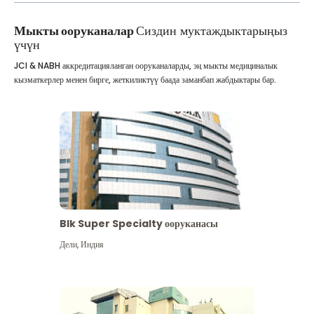
Мыкты ооруканалар
Сиздин муктаждыктарыңыз
үчүн
JCI & NABH аккредитацияланган ооруканаларды, эң мыкты медициналык
кызматкерлер менен бирге, жеткиликтүү баада заманбап жабдыктары бар.
Blk Super Specialty ооруканасы
Дели
,
Индия