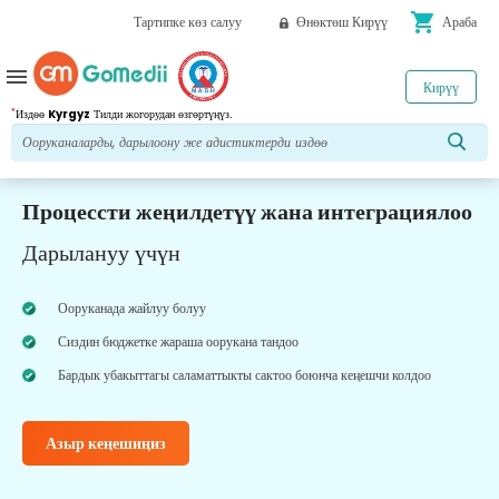
shopping_cart
Тартипке көз салуу
Өнөктөш Кирүү
Араба
menu
Кирүү
*
Издөө
Kyrgyz
Тилди жогорудан өзгөртүңүз.
Процессти жеңилдетүү жана интеграциялоо
Дарылануу үчүн
Ооруканада жайлуу болуу
Сиздин бюджетке жараша оорукана тандоо
Бардык убакыттагы саламаттыкты сактоо боюнча кеңешчи колдоо
Азыр кеңешиңиз