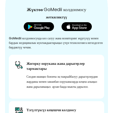
Жүктөө
GoMedii колдонмосу
жеткиликтүү
GoMedii колдонмосунда көз салуу жана мониторинг жүргүзүү менен
бардык медициналык муктаждыктарыңыз үчүн технологияга негизделген
бирдиктүү чечим.
Жогорку оорукана жана дарыгерлер
тармактары
Сиздин ишиңиз боюнча эң тажрыйбалуу дарыгерлердин
жардамы менен заманбап ооруканаларда кеңеш алыңыз
жана дарыланыңыз. арзан баада мыкты дарылоо.
Үзгүлтүксүз кеңешчи колдоосу