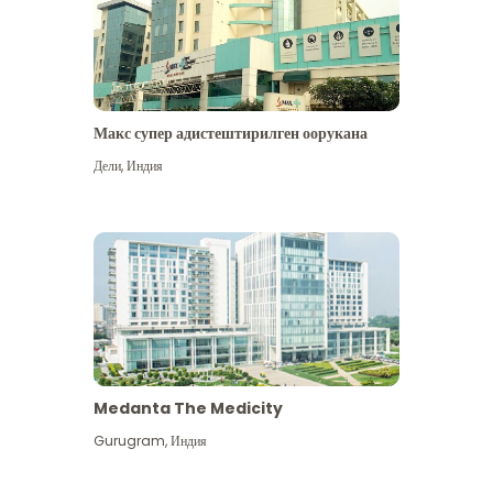
Макс супер адистештирилген оорукана
Дели
,
Индия
Medanta The Medicity
Gurugram
,
Индия