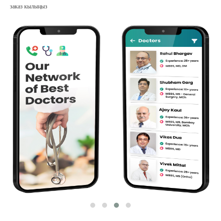
заказ кылыңыз