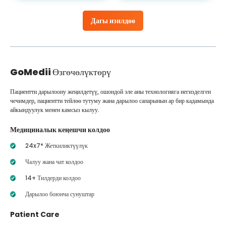
Дагы изилдөө
GoMedii
Өзгөчөлүктөрү
Пациентти дарылоону жеңилдетүү, ошондой эле аны технологияга негизделген
чечимдер, пациентти тейлөө тутуму жана дарылоо сапарынын ар бир кадамында
айкындуулук менен камсыз кылуу.
Медициналык кеңешчи колдоо
24x7* Жеткиликтүүлүк
Чалуу жана чат колдоо
14+ Тилдерди колдоо
Дарылоо боюнча сунуштар
Patient Care