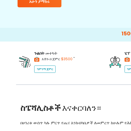
አሁን ያማክሩ
15000+
Happy
ጉልበት
መተካት
ሂፕ
*
እሽጉ በ ጀምር
$3500
ግምገማ ጀምር
ግም
ስፔሻሊስቶች
እናቀርባለን።
በሀገሪቱ ውስጥ ካሉ ምርጥ የጤና እንክብካቤዎች ለመምረጥ ከሁሉም የ