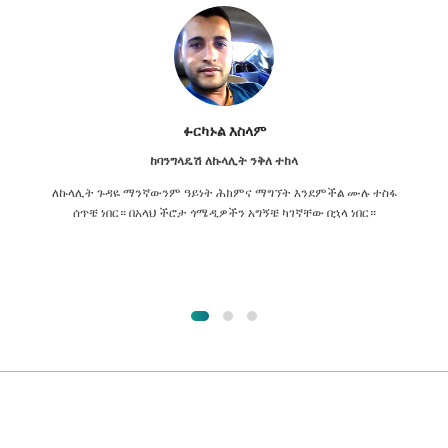
ፉርካኑል እስላም
ከባንግላዴሽ ለኩላሊት ንቅለ ተከላ
ለኩላሊት ጉዳዬ ማንኛውንም ዓይነት ሕክምና ማግኘት እንደምችል ሙሉ ተስፋ
ሰጥቼ ነበር። በአላህ ችሮታ ጎሜዲዎችን አግኝቼ ካገኛቸው በኋላ ነበር።