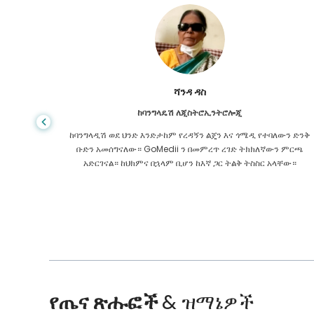
ሻንዳ ዳስ
ከባንግላዴሽ ለጂስትሮኢንትሮሎጂ
 ዋጋ የጤና
ከባንግላዲሽ ወደ ህንድ እንድታከም የረዳኝን ልጄን እና ጎሜዲ የተባለውን ድንቅ
ዩኬ ውስጥ
ቡድን አመሰግናለው። GoMedii ን በመምረጥ ረገድ ትክክለኛውን ምርጫ
 የማያቋርጥ
አድርገናል። ከህክምና በኋላም ቢሆን ከእኛ ጋር ትልቅ ትስስር አላቸው።
የጤና ጽሑፎች
& ዝማኔዎች