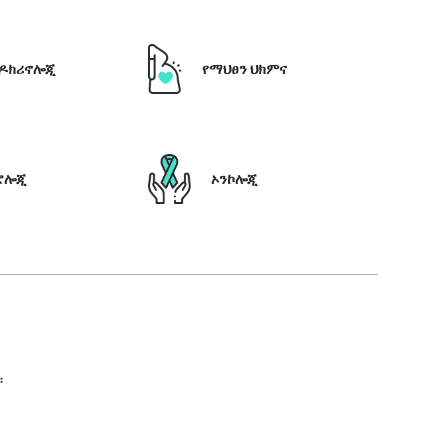
ዶክሪኖሎጂ
የማህፀን ህክምና
ሮሎጂ
ኦንኮሎጂ
።