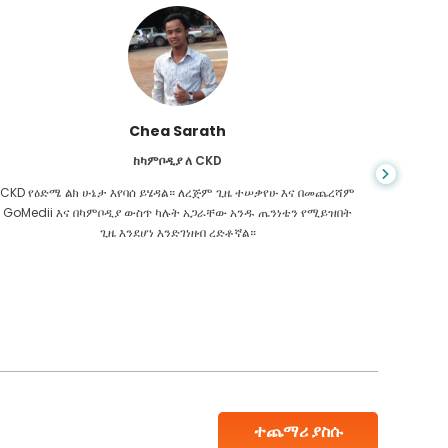
Chea Sarath
ከካምቦዲያ ለ CKD
CKD የዕድሜ ልክ ሁኔታ እየባሰ ይሄዳል። ለረጅም ጊዜ ተሠቃየሁ እና በመጨረሻም
መቼም ህይ
GoMedii እና በካምቦዲያ ውስጥ ካሉት አጋራቸው አንዱ ጤንነቴን የሚይዝበት
ስመረመር ፣
ጊዜ እንደሆነ እንድገነዘብ ረድቶኛል።
እንዳለብኝ
ተጨማሪ ያስሱ