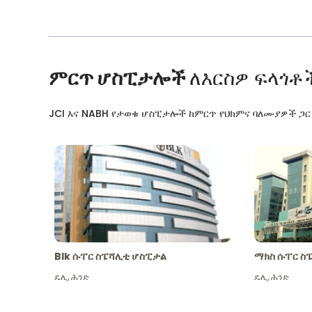
ምርጥ ሆስፒታሎች
ለእርስዎ ፍላጎቶ
JCI እና NABH የታወቁ ሆስፒታሎች ከምርጥ የህክምና ባለሙያዎች ጋ
Blk ሱፐር ስፔሻሊቲ ሆስፒታል
ማክስ ሱፐር ስ
ዴሊ
,
ሕንድ
ዴሊ
,
ሕንድ