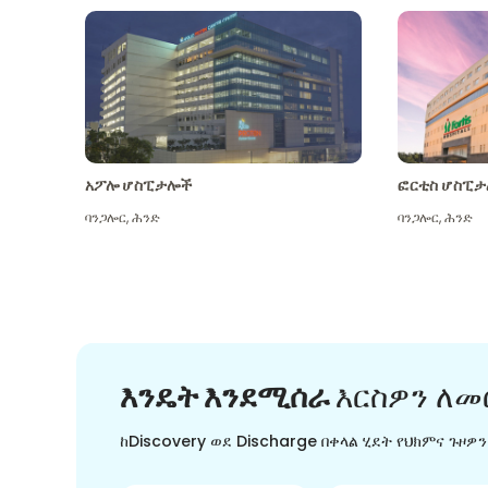
አፖሎ ሆስፒታሎች
ፎርቲስ ሆስፒታ
ባንጋሎር
,
ሕንድ
ባንጋሎር
,
ሕንድ
እንዴት እንደሚሰራ
እርስዎን ለመ
ከDiscovery ወደ Discharge በቀላል ሂደት የህክምና ጉዞዎ