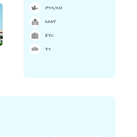
ቻንዲጋርህ
እድለኛ
ጃፑር
ፑን