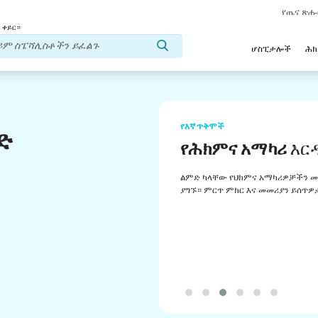
የጤና ጽ
 ቀይር።
ሆስፒታሎች
ሕ
የእኛ ጥቅሞች
ድ
የሕክምና አማካሪ
እር
ልምድ ካላቸው የህክምና አማካሪዎቻችን መ
ያግኙ። ምርጥ ምክር እና መመሪያን ይሰጥዎ