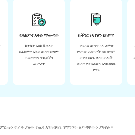
የሕክምና እቅድ ማውጣት
ከችግር ነጻ የሆነ ህክምና
ና
ከቲኬት እስከ ቪዛ እና
በአገሪቱ ውስጥ ካሉ ልምድ
በሕክምና እቅድ ውስጥ በጣም
ያላቸው ዶክተሮች ጋር በጣም
ተመጣጣኝ ፓኬጆችን
ታዋቂ በሆኑ ሆስፒታሎች
መምረጥ
ውስጥ የተሻለውን እንክብካቤ
ያግኙ
 ምርጡን ጥራት ያለው የጤና እንክብካቤ በማግኘት ልምዳቸውን ያካፍሉ።