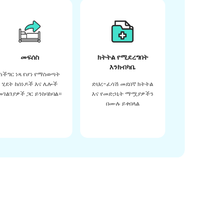
መፍሰስ
ክትትል የሚደረግበት
እንክብካቤ
ከችግር ነጻ የሆነ የማስወጣት
ሂደት ከሰነዶች እና ሌሎች
ድህረ-ፈሳሽ መደበኛ ክትትል
መገልገያዎች ጋር ይንከባከባል።
እና የመድኃኒት ማሟያዎችን
በሙሉ ይቀበላል