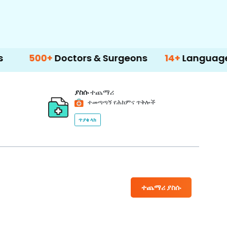
0+
Doctors & Surgeons
14+
Language Support
ያስሱ
ተጨማሪ
ተመጣጣኝ የሕክምና ጥቅሎች
ጥያቄ ላክ
ተጨማሪ ያስሱ