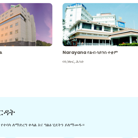
ል
Narayana የልብ ሳይንስ ተቋም
ባንጋሎር
,
ሕንድ
ርዳት
ን የተሳካ ለማድረግ ቀላል እና ግልፅ ሂደትን ይለማመዱ።