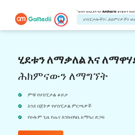
*
ውስጥ በመፈለግ ላይ
Amharic
ቋንቋውን ከላይ
የእኛ ጥቅሞች
ሂደቱን ለማቃለል እና ለማዋሃ
የድህረ ህክምና
ክትትል
የሚደረግበት እንክብካቤ
ሕክምናውን ለማግኘት
ችግሮቻችሁን በማንኛውም ጊዜ ለመፍታት ከቡድናችን
ጋር 24x7 የህክምና እና የታካሚ ድጋፍ ያግኙ።
ምቹ የሆስፒታል ቆይታ
በሕክምና ፍላጎቶችዎ ላይ መደበኛ ዝመናዎች።
እንደ በጀትዎ የሆስፒታል ምርጫዎች
የሁሉም ጊዜ የጤና እንክብካቤ አማካሪ ድጋፍ