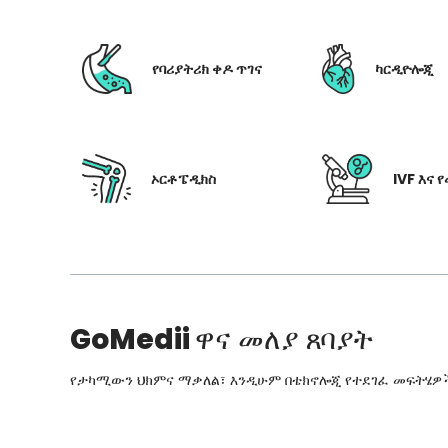
የባሪያትሪክ ቀዶ ጥገና
ካርዲዮሎጂ
ኦርቶፔዲክስ
IVF እና 
GoMedii
ዋና መለያ ጸባያት
የታካሚውን ህክምና ማቃለል፣ እንዲሁም በቴክኖሎጂ የተደገፈ መፍትሄዎችን፣