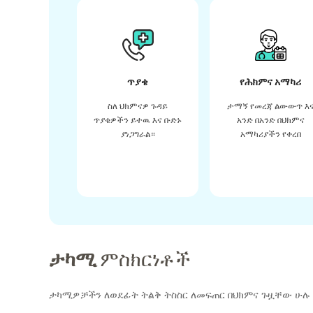
ጥያቄ
የሕክምና አማካሪ
ስለ ህክምናዎ ጉዳይ
ታማኝ የመረጃ ልውውጥ እ
ጥያቄዎችን ይተዉ እና ቡድኑ
አንድ በአንድ በህክምና
ያነጋግራል።
አማካሪያችን የቀረበ
ታካሚ
ምስክርነቶች
ታካሚዎቻችን ለወደፊት ትልቅ ትስስር ለመፍጠር በህክምና ጉዟቸው ሁሉ