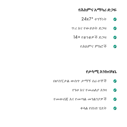
የሕክምና አማካሪ ድጋፍ
24x7* ተገኝነት
ጥሪ እና የውይይት ድጋፍ
14+ የቋንቋዎች ድጋፍ
የሕክምና ምክሮች
የታካሚ እንክብካቤ
በሆስፒታል ውስጥ ታማኝ ሰራተኞች
የጉዞ እና የመጠለያ እገዛ
የመውሰጃ እና የመጣል መገልገያዎች
ቀላል የሰነድ ሂደት