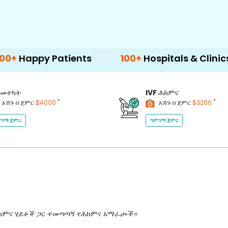
 Patients
100+
Hospitals & Clinics
50
መተካት
IVF
ሕክምና
*
*
እሽጉ በ ጀምር
$4000
እሽጉ በ ጀምር
$3200
ገማ ጀምር
ግምገማ ጀምር
ሕክምና ሂደቶች ጋር ተመጣጣኝ የሕክምና አማራጮች።