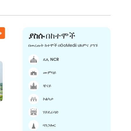
ቱ
ያስሱ
በከተሞች
በመረጡት ከተሞች በGoMedii ህክምና ያግኙ
ዴሊ NCR
ሙምባይ
ቼናይ
ኮልካታ
ሃይደራባድ
ባንጋሎር