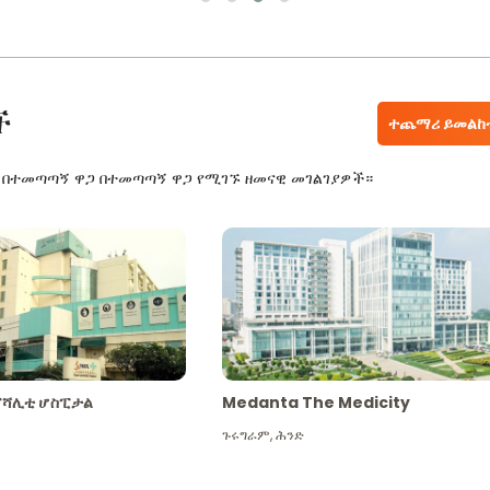
ች
ተጨማሪ ይመልከ
ር በተመጣጣኝ ዋጋ በተመጣጣኝ ዋጋ የሚገኙ ዘመናዊ መገልገያዎች።
ፔሻሊቲ ሆስፒታል
Medanta The Medicity
ጉሩግራም
,
ሕንድ