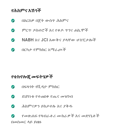
የሕክምና እሽጎች
በእርስዎ በጀት ውስጥ ሕክምና
ምርጥ ዶክተሮች እና የቀዶ ጥገና ሐኪሞች
NABH እና JCI እውቅና ያላቸው ሆስፒታሎች
በርካታ የምክክር አማራጮች
የቴክኖሎጂ መፍትሄዎች
በፍላጎት የቪዲዮ ምክክር
ደህንነቱ የተጠበቀ የጤና መዝገብ
ሕክምናዎን ይከታተሉ እና ያቅዱ
የመጽሐፍ የላብራቶሪ ሙከራዎች እና መድሃኒቶች
በመስመር ላይ ይዘዙ