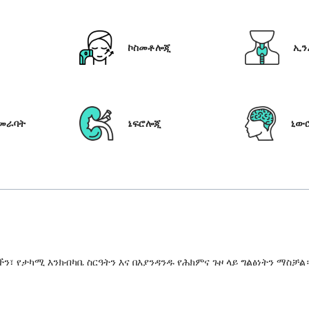
ኮስመቶሎጂ
ኢን
የመራባት
ኔፍሮሎጂ
ኒው
 የታካሚ እንክብካቤ ስርዓትን እና በእያንዳንዱ የሕክምና ጉዞ ላይ ግልፅነትን ማስቻል