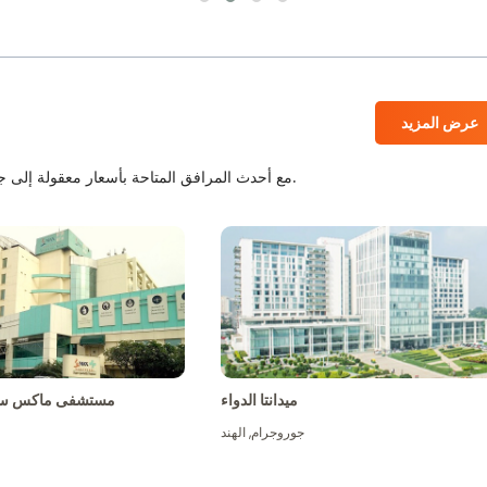
عرض المزيد
المستشفيات المعتمدة من JCI و NABH مع أحدث المرافق المتاحة بأسعار معقولة إلى جانب أفضل الطاقم الطبي.
ميدانتا الدواء
مستشفى ماكس سو
جوروجرام
,
الهند