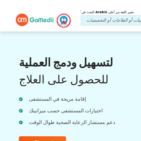
*
تغيير اللغة من أعلى.
Arabic
البحث في
فوائدنا
لتسهيل ودمج العملية
بعد العلاج
متابعة الرعاية
للحصول على العلاج
احصل على دعم طبي ودعم للمرضى على مدار
الساعة طوال أيام الأسبوع مع فريقنا الذي يعالج
مشاكلك في جميع الأوقات. تحديثات منتظمة على
احتياجاتك العلاجية.
إقامة مريحة في المستشفى
اختيارات المستشفى حسب ميزانيتك
دعم مستشار الرعاية الصحية طوال الوقت