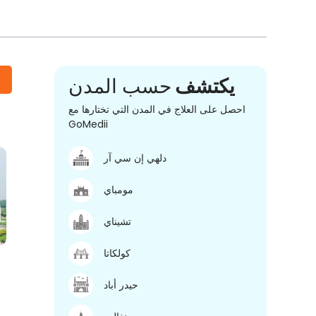
يكتشف
حسب المدن
احصل على العلاج في المدن التي تختارها مع
GoMedii
دلهي إن سي آر
مومباي
تشيناي
كولكاتا
حيدر أباد