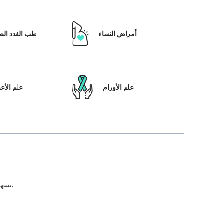
أمراض النساء
طب الغدد الص
علم الأورام
علم الأ
تسهيل علاج المريض ، بالإضافة إلى تمكينه بالحلول التي تعتمد على التكنولوجيا ونظام رعاية المرضى والشفافية في كل خطوة من خطوات رحلة العلاج.