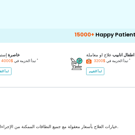
15000+
Happy Patients
100
اطفال انابيب
علاج او معاملة
خاصرة
إستب
*
*
$3200
تبدأ الحزمة في
$4000
تبدأ الحزمة في
ابدأ التقييم
ابدأ التق
خيارات العلاج بأسعار معقولة مع جميع النطاقات الممكنة من الإجراءات الطبية للاختيار من بينها مع أفضل جودة للرعاية الصحية في البلاد.