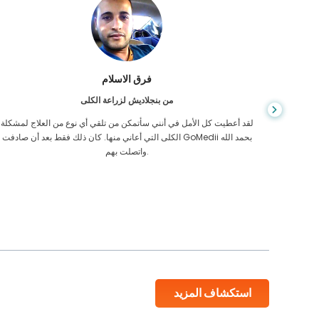
فرق الاسلام
من بنجلاديش لزراعة الكلى
عانيت من
لقد أعطيت كل الأمل في أنني سأتمكن من تلقي أي نوع من العلاج لمشكلة
كائهم في كمبوديا
الكلى التي أعاني منها. كان ذلك فقط بعد أن صادفت GoMedii بحمد الله
واتصلت بهم.
استكشاف المزيد