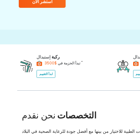
استشر الآن
دال
ركبة
إستبدال
*
$3500
تبدأ الحزمة في
ييم
ابدأ التقييم
التخصصات
نحن نقدم