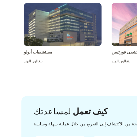
شفى فورتيس
مستشفيات أبولو
بنغالور
,
الهند
بنغالور
,
الهند
كيف تعمل
لمساعدتك