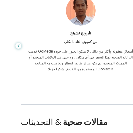
نارونج تشينج
من كمبوديا لتلف الكلى
قدمت GoMedii أسعارًا معقولة وأكثر من ذلك ، لا يمكن العثور على جودة
كوني مريض
الرعاية الصحية بهذا السعر في أي مكان ، ولا حتى في الولايات المتحدة أو
المملكة المتحدة. لم يكن هناك طابور انتظار وتعافيت مع المتابعة
الشريك. بعد الجراحة ، شكرت قلبي لهم وأتمنى أن أكون على اتصال!
المستمرة من الفريق. شكرا جزيلا GoMedii!
مقالات صحية
& التحديثات