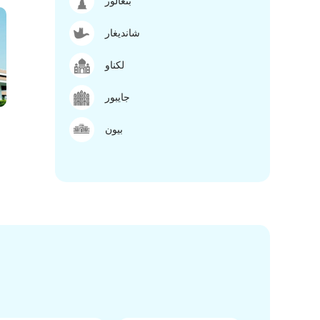
بنغالور
شانديغار
لكناو
جايبور
بيون