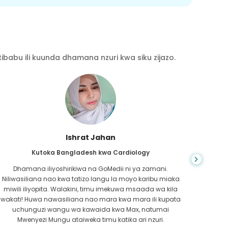
babu ili kuunda dhamana nzuri kwa siku zijazo.
Ahmad Hasan
Kutoka Oman kwa Saratani ya Mapafu
Kutoka
Nilipokuwa nikichunguza mtandaoni, nilipata GoMedii.
Ni
Ilikuwa ngumu na nilihitaji jibu la haraka zaidi. Timu ya
kush
GoMedii haikuonyesha tu wakati wote wa siku, walikuwa
usai
haraka katika kufunga hati yangu.
chaguz