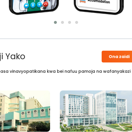
i Yako
Ona zaidi
 kisasa vinavyopatikana kwa bei nafuu pamoja na wafanyakazi