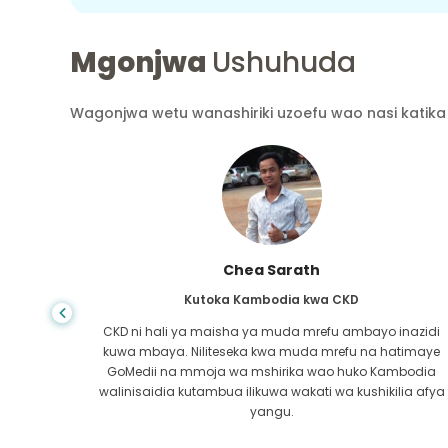
Mgonjwa
Ushuhuda
Wagonjwa wetu wanashiriki uzoefu wao nasi katika 
Arif Hafidh
Kutoka Bangladesh kwa Cirrhosis ya Ini
nazidi
Huwezi jua maisha yanapokwenda kinyume,
timaye
nilipogundulika kuwa na ugonjwa wa ini, sikuwa na pa
bodia
kwenda. Pesa zangu zilikuwa kidogo na sikujua la
ia afya
kufanya. Niliwasiliana na mshirika wa GoMedii huko
Bangladesh.