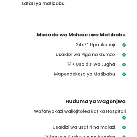
safari ya matibabu.
Msaada wa Mshauri wa Matibabu
24x7* Upatikanaji
Usaidizi wa Piga na Gumzo
14+ Usaidizi wa Lugha
Mapendekezo ya Matibabu
Huduma ya Wagonjwa
Wafanyakazi waliojitolea katika Hospitali
Usaidizi wa usafiri na malazi
Vifaa vya Kuchukua na Kuacha