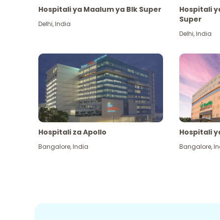
Hospitali ya Maalum ya Blk Super
Hospitali 
Super
Delhi
,
India
Delhi
,
India
Hospitali za Apollo
Hospitali y
Bangalore
,
India
Bangalore
,
In