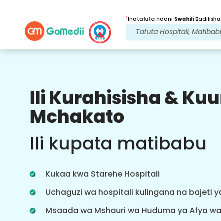
*
Inatafuta ndani
Swahili
Badilisha
Ili Kurahisisha & K
Faida Zetu
Mchakato
Programu ya
Lugha nyingi
Ili kupata matibabu
Msaada
Pakua programu yetu ya Lugha nyingi
ya GoMedii ambayo hukusaidia
Kukaa kwa Starehe Hospitali
kufuatilia na kufuatilia safari yako ya
matibabu vyema na kwa usahihi.
Uchaguzi wa hospitali kulingana na bajeti 
Msaada wa Mshauri wa Huduma ya Afya w