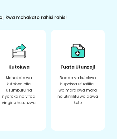
i kwa mchakato rahisi rahisi.
Kutokwa
Fuata Utunzaji
Mchakato wa
Baada ya kutokwa
kutokwa bila
hupokea ufuatiliaji
usumbufu na
wa mara kwa mara
nyaraka na vifaa
na utimilifu wa dawa
vingine hutunzwa
kote