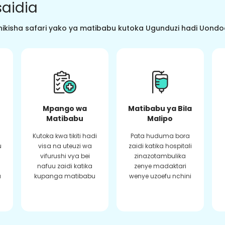
aidia
ikisha safari yako ya matibabu kutoka Ugunduzi hadi Uondoaj
Mpango wa
Matibabu ya Bila
Matibabu
Malipo
Kutoka kwa tikiti hadi
Pata huduma bora
u
visa na uteuzi wa
zaidi katika hospitali
vifurushi vya bei
zinazotambulika
a
nafuu zaidi katika
zenye madaktari
a
kupanga matibabu
wenye uzoefu nchini