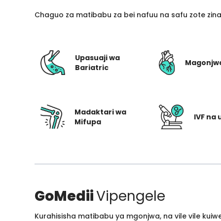
Chaguo za matibabu za bei nafuu na safu zote zin
Upasuaji wa
Magonjw
Bariatric
Madaktari wa
IVF na 
Mifupa
GoMedii
Vipengele
Kurahisisha matibabu ya mgonjwa, na vile vile kui