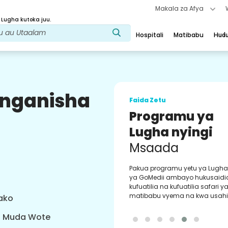
Makala za Afya
 Lugha kutoka juu.
Hospitali
Matibabu
Hud
uunganisha
Faida Zetu
Dawa ya Kawa
Utimilifu
Dawa zilizothibitishwa na duka
kwa utimilifu wa maagizo yako
masasisho ya mara kwa mara 
kuweka upya faili na kuagiza 
urahisi kupitia programu yetu.
yako
a Muda Wote