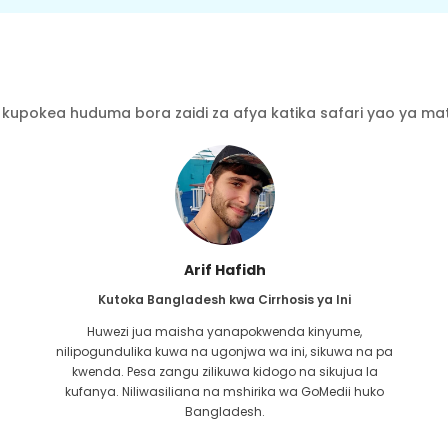
kupokea huduma bora zaidi za afya katika safari yao ya mati
Ishrat Jahan
Kutoka Bangladesh kwa Cardiology
Dhamana iliyoshirikiwa na GoMedii ni ya zamani.
Niliwasiliana nao kwa tatizo langu la moyo karibu miaka
miwili iliyopita. Walakini, timu imekuwa msaada wa kila
wakati! Huwa nawasiliana nao mara kwa mara ili kupata
uchunguzi wangu wa kawaida kwa Max, natumai
Mwenyezi Mungu ataiweka timu katika ari nzuri.