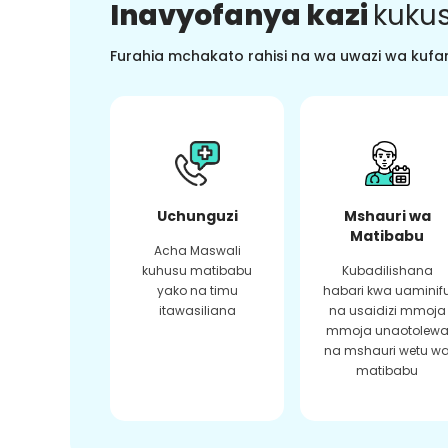
Inavyofanya kazi
kukus
Furahia mchakato rahisi na wa uwazi wa kufan
Uchunguzi
Mshauri wa
Matibabu
Acha Maswali
kuhusu matibabu
Kubadilishana
yako na timu
habari kwa uaminif
itawasiliana
na usaidizi mmoja
mmoja unaotolew
na mshauri wetu w
matibabu