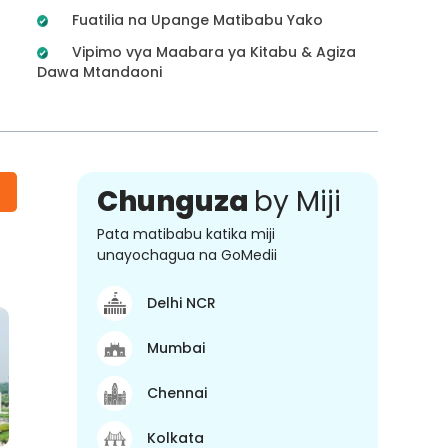
Fuatilia na Upange Matibabu Yako
Vipimo vya Maabara ya Kitabu & Agiza
Dawa Mtandaoni
Chunguza
by Miji
Pata matibabu katika miji
unayochagua na GoMedii
Delhi NCR
Mumbai
Chennai
Kolkata