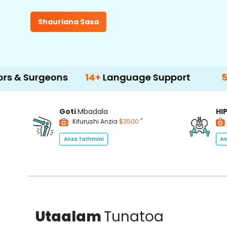
Shauriana Sasa
ons
14+
Language Support
500+
Treatm
Goti
Mbadala
HI
*
Kifurushi Anzia
$3500
Anza Tathmini
An
Utaalam
Tunatoa