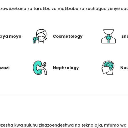
azowezekana za taratibu za matibabu za kuchagua zenye ubo
a ya moyo
Cosmetology
En
uzazi
Nephrology
Ne
wezesha kwa suluhu zinazoendeshwa na teknolojia, mfumo wa 