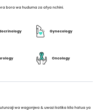
ra bora wa huduma za afya nchini.
docrinology
Gynecology
urology
Oncology
utunzaji wa wagonjwa & uwazi katika kila hatua ya