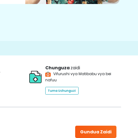
Chunguza
zaidi
*
Vifurushi vya Matibabu vya bei
nafuu
Tuma Uchunguzi
Gundua Zaidi