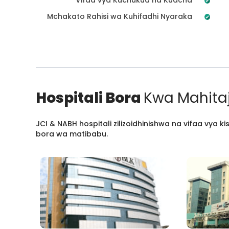
Mchakato Rahisi wa Kuhifadhi Nyaraka
Hospitali Bora
Kwa Mahitaj
JCI & NABH hospitali zilizoidhinishwa na vifaa vya
bora wa matibabu.