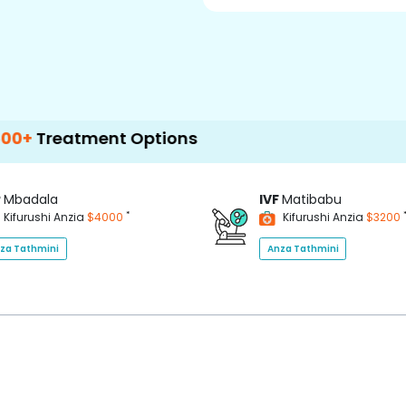
ent Options
P
Mbadala
IVF
Matibabu
*
Kifurushi Anzia
$4000
Kifurushi Anzia
$3200
za Tathmini
Anza Tathmini