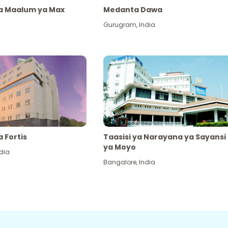
ya Maalum ya Max
Medanta Dawa
Gurugram
,
India
a Fortis
Taasisi ya Narayana ya Sayansi
ya Moyo
dia
Bangalore
,
India