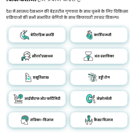
देश में स्वास्थ्य देखभाल की बेहतरीन गुणवत्ता के साथ चुनने के लिए चिकित्सा
प्रक्रियाओं की सभी संभावित श्रेणियों के साथ किफायती उपचार विकल्प।
बेरिएट्रिक सर्जरी
कार्डियलजी
सौंदर्य प्रसाधन
अंतःस्त्राविका
प्रसूतिशास्र
हड्डी रोग
आईवीएफ और फर्टिलिटी
नेफ्रोलॉजी
तंत्रिका-विज्ञान
कैंसर विज्ञान