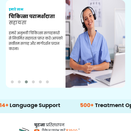
हमारे लाभ
ह
चिकित्सा परामर्शदाता
सहायता
व
हमारे अनुभवी चिकित्सा सलाहकारों
ब
से नियमित सहायता प्राप्त करें। आपको
व
सर्वोत्तम सलाह और मार्गदर्शन प्रदान
ह
करना।
ऑ
guage Support
500+
Treatment Options
घुटना
प्रतिस्थापन
*
पैकेज प्रारंभ करें
$3500