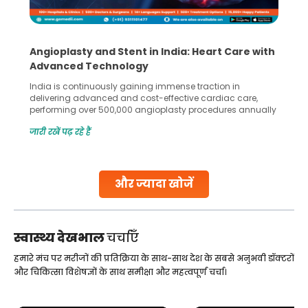
Angioplasty and Stent in India: Heart Care with
Advanced Technology
India is continuously gaining immense traction in
delivering advanced and cost-effective cardiac care,
performing over 500,000 angioplasty procedures annually
with a success rate exceeding 90%. Patients across the
जारी रखें पढ़ रहे हैं
globe are searching for treatments like angioplasty and
stent placement in Indian hospitals, owing to the
combination of high-quality care and affordability.
Studies, such as one published
और ज्यादा खोजें
Continue Reading
स्वास्थ्य देखभाल
चर्चाएँ
हमारे मंच पर मरीजों की प्रतिक्रिया के साथ-साथ देश के सबसे अनुभवी डॉक्टरों
और चिकित्सा विशेषज्ञों के साथ समीक्षा और महत्वपूर्ण चर्चा।