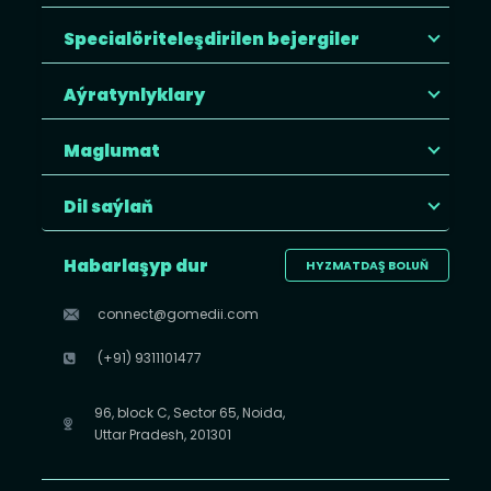
Specialöriteleşdirilen bejergiler
Aýratynlyklary
Maglumat
Dil saýlaň
Habarlaşyp dur
HYZMATDAŞ BOLUŇ
connect@gomedii.com
(+91) 9311101477
96, block C, Sector 65, Noida,
Uttar Pradesh, 201301