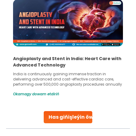
Angioplasty and Stent in India: Heart Care with
Advanced Technology
India is continuously gaining immense traction in
delivering advanced and cost-effective cardiac care,
performing over 500,000 angioplasty procedures annually
with a success rate exceeding 90%. Patients across the
Okamagy dowam etdiriň
globe are searching for treatments like angioplasty and
stent placement in Indian hospitals, owing to the
combination of high-quality care and affordability.
Studies, such as one published
Has giňişleýin öwreniň
Continue Reading