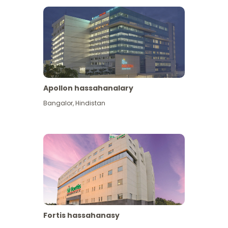
Apollon hassahanalary
Has giňişleýin gör
Bangalor
,
Hindistan
Fortis hassahanasy