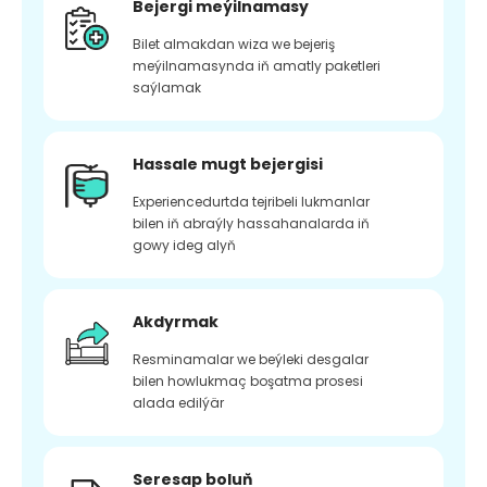
Bejergi meýilnamasy
Bilet almakdan wiza we bejeriş
meýilnamasynda iň amatly paketleri
saýlamak
Hassale mugt bejergisi
Experiencedurtda tejribeli lukmanlar
bilen iň abraýly hassahanalarda iň
gowy ideg alyň
Akdyrmak
Resminamalar we beýleki desgalar
bilen howlukmaç boşatma prosesi
alada edilýär
Seresap boluň