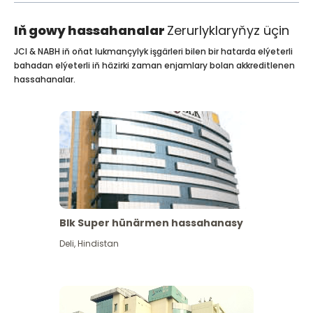
Iň gowy hassahanalar
Zerurlyklaryňyz üçin
JCI & NABH iň oňat lukmançylyk işgärleri bilen bir hatarda elýeterli
bahadan elýeterli iň häzirki zaman enjamlary bolan akkreditlenen
hassahanalar.
Blk Super hünärmen hassahanasy
Deli
,
Hindistan