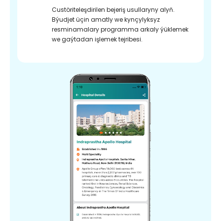
Custöriteleşdirilen bejeriş usullaryny alyň.
Býudjet üçin amatly we kynçylyksyz
resminamalary programma arkaly ýüklemek
we gaýtadan işlemek tejribesi.