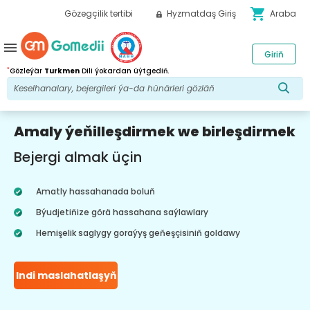
shopping_cart
Gözegçilik tertibi
Hyzmatdaş Giriş
Araba
menu
Giriň
*
Gözleýär
Turkmen
Dili ýokardan üýtgediň.
Amaly ýeňilleşdirmek we birleşdirmek
Bejergi almak üçin
Amatly hassahanada boluň
Býudjetiňize görä hassahana saýlawlary
Hemişelik saglygy goraýyş geňeşçisiniň goldawy
Indi maslahatlaşyň