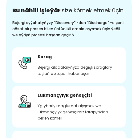
Bu nähili işleýär
size kömek etmek üçin
Bejergi syýahatyňyzy “Discovery” -den “Discharge” -e çenli
aňsat bir proses bilen üstünlikli amala aşyrmak üçin ýeňil
we aýdyň prosesi başdan geçiriň.
Sorag
Bejergi aladalaryňyza degişli soraglary
taşlaň we topar habarlaşar
Lukmançylyk geňeşçisi
Ygtybarly maglumat alyşmak we
lukmançylyk geňeşçimiz tarapyndan
berlen kömek