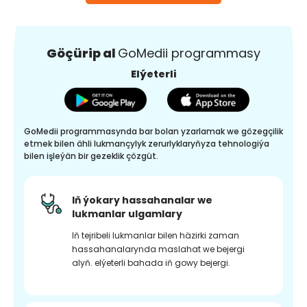
Göçürip al
GoMedii programmasy
Elýeterli
GoMedii programmasynda bar bolan yzarlamak we gözegçilik
etmek bilen ähli lukmançylyk zerurlyklaryňyza tehnologiýa
bilen işleýän bir gezeklik çözgüt.
Iň ýokary hassahanalar we
lukmanlar ulgamlary
Iň tejribeli lukmanlar bilen häzirki zaman
hassahanalarynda maslahat we bejergi
alyň. elýeterli bahada iň gowy bejergi.