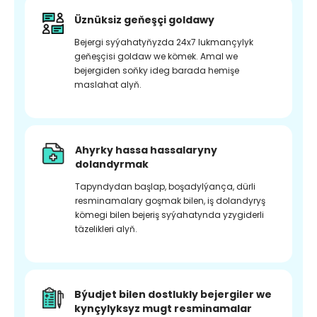
Üznüksiz geňeşçi goldawy
Bejergi syýahatyňyzda 24x7 lukmançylyk
geňeşçisi goldaw we kömek. Amal we
bejergiden soňky ideg barada hemişe
maslahat alyň.
Ahyrky hassa hassalaryny
dolandyrmak
Tapyndydan başlap, boşadylýança, dürli
resminamalary goşmak bilen, iş dolandyryş
kömegi bilen bejeriş syýahatynda yzygiderli
täzelikleri alyň.
Býudjet bilen dostlukly bejergiler we
kynçylyksyz mugt resminamalar