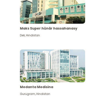
Maks Super hünär hassahanasy
Deli
,
Hindistan
Medanta Medisina
Gurugram
,
Hindistan