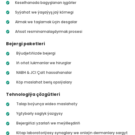
Keselhanada bagyşlanan işgärler
Syýahat we ýaşaýyş jaý kömegi
Almak we taşlamak üçin desgalar
Aňsat resminamalaşdyrmak prosesi
Bejergi paketleri
Býudjetiňizde bejergi
Iň oňat lukmanlar we hirurglar
NABH & JCI Çalt hassahanalar
Köp maslahat beriş opsiýalary
Tehnologiýa çözgütleri
Talap boýunça wideo maslahaty
Ygtybarly saglyk ýazgysy
Bejergiňizi yzarlaň we meýilleşdiriň
Kitap laboratoriýasy synaglary we onlaýn dermanlary sargyt