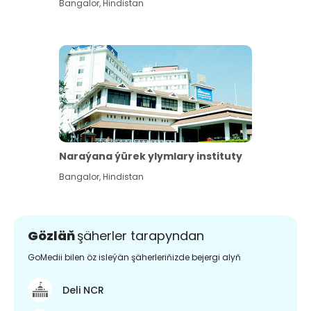
Bangalor
,
Hindistan
Naraýana ýürek ylymlary instituty
Bangalor
,
Hindistan
Gözläň
şäherler tarapyndan
GoMedii bilen öz isleýän şäherleriňizde bejergi alyň
Deli NCR