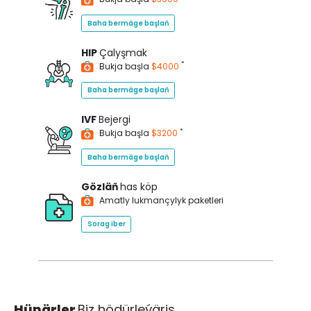
Baha bermäge başlaň
HIP
Çalyşmak
*
Bukja başla
$4000
Baha bermäge başlaň
IVF
Bejergi
*
Bukja başla
$3200
Baha bermäge başlaň
Gözläň
has köp
Amatly lukmançylyk paketleri
Sorag iber
Hünärler
Biz hödürleýäris