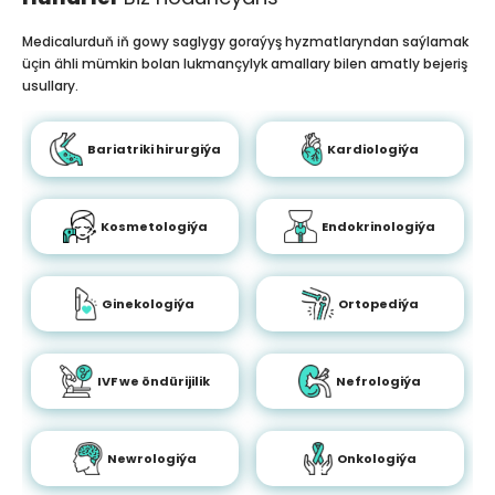
Medicalurduň iň gowy saglygy goraýyş hyzmatlaryndan saýlamak
üçin ähli mümkin bolan lukmançylyk amallary bilen amatly bejeriş
usullary.
Bariatriki hirurgiýa
Kardiologiýa
Kosmetologiýa
Endokrinologiýa
Ginekologiýa
Ortopediýa
IVF we öndürijilik
Nefrologiýa
Newrologiýa
Onkologiýa