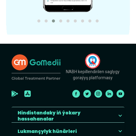
NABH kepillendirilen saglygy
goraýyş platformasy
Hindistandaky iň ýokary
hassahanalar
Lukmançylyk hünärleri