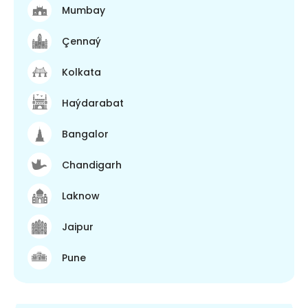
Mumbay
Çennaý
Kolkata
Haýdarabat
Bangalor
Chandigarh
Laknow
Jaipur
Pune