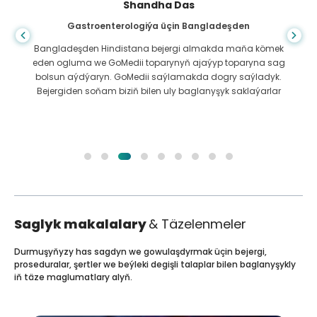
Shandha Das
Gastroenterologiýa üçin Bangladeşden
Bangladeşden Hindistana bejergi almakda maňa kömek
eden ogluma we GoMedii toparynyň ajaýyp toparyna sag
bolsun aýdýaryn. GoMedii saýlamakda dogry saýladyk.
Bejergiden soňam biziň bilen uly baglanyşyk saklaýarlar
Saglyk makalalary
& Täzelenmeler
Durmuşyňyzy has sagdyn we gowulaşdyrmak üçin bejergi,
proseduralar, şertler we beýleki degişli talaplar bilen baglanyşykly
iň täze maglumatlary alyň.