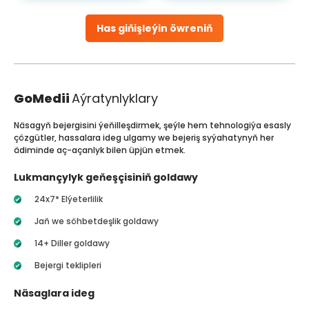
Has giňişleýin öwreniň
GoMedii
Aýratynlyklary
Näsagyň bejergisini ýeňilleşdirmek, şeýle hem tehnologiýa esasly
çözgütler, hassalara ideg ulgamy we bejeriş syýahatynyň her
ädiminde aç-açanlyk bilen üpjün etmek.
Lukmançylyk geňeşçisiniň goldawy
24x7* Elýeterlilik
Jaň we söhbetdeşlik goldawy
14+ Diller goldawy
Bejergi teklipleri
Näsaglara ideg