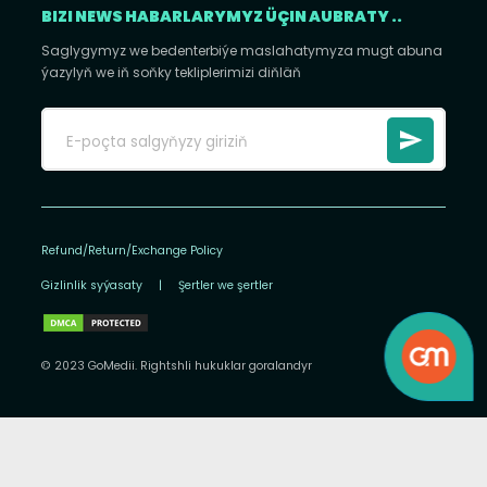
BIZI NEWS HABARLARYMYZ ÜÇIN AUBRATY ..
Saglygymyz we bedenterbiýe maslahatymyza mugt abuna
ýazylyň we iň soňky tekliplerimizi diňläň
Refund/Return/Exchange Policy
Gizlinlik syýasaty
|
Şertler we şertler
© 2023 GoMedii. Rightshli hukuklar goralandyr