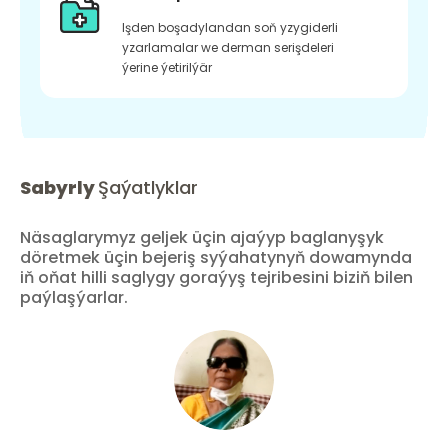
Işden boşadylandan soň yzygiderli
yzarlamalar we derman serişdeleri
ýerine ýetirilýär
Sabyrly
Şaýatlyklar
Näsaglarymyz geljek üçin ajaýyp baglanyşyk
döretmek üçin bejeriş syýahatynyň dowamynda
iň oňat hilli saglygy goraýyş tejribesini biziň bilen
paýlaşýarlar.