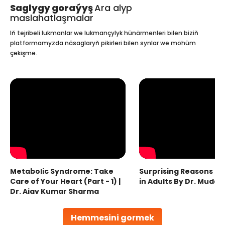
Saglygy goraýyş
Ara alyp
maslahatlaşmalar
Iň tejribeli lukmanlar we lukmançylyk hünärmenleri bilen biziň
platformamyzda näsaglaryň pikirleri bilen synlar we möhüm
çekişme.
Metabolic Syndrome: Take
Surprising Reasons fo
Care of Your Heart (Part - 1) |
in Adults By Dr. Mudas
Dr. Ajay Kumar Sharma
Hemmesini gormek