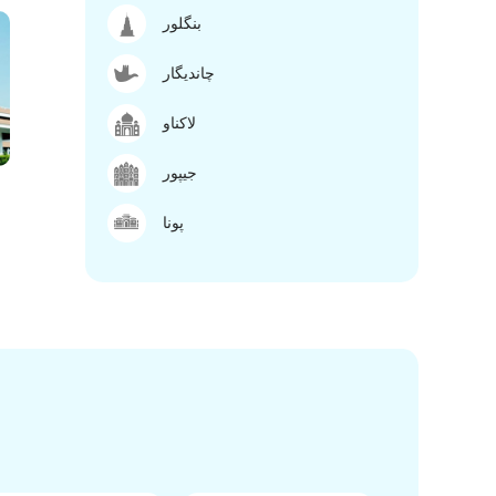
بنگلور
چاندیگار
لاکناو
جیپور
پونا