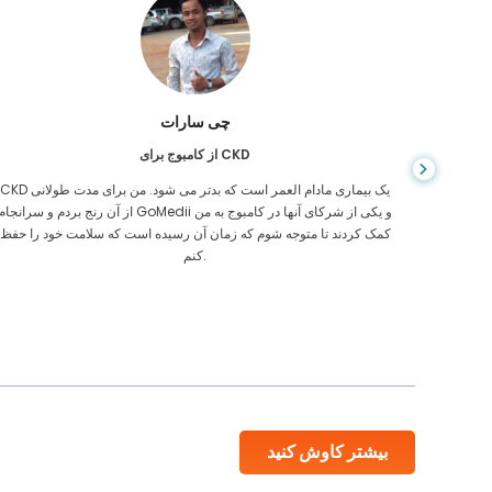
چی سارات
از کامبوج برای CKD
، وقتی
CKD یک بیماری مادام العمر است که بدتر می شود. من برای مدت طولانی
ی رفتن
از آن رنج بردم و سرانجام GoMedii و یکی از شرکای آنها در کامبوج به م
یکی از
کمک کردند تا متوجه شوم که زمان آن رسیده است که سلامت خود را حفظ
کنم.
بیشتر کاوش کنید