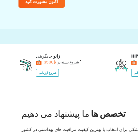
اکنون مشورت کنید
HI
زانو
جایگزینی
*
$3500
شروع بسته در
بی
شروع ارزیابی
تخصص ها
ما پیشنهاد می دهیم