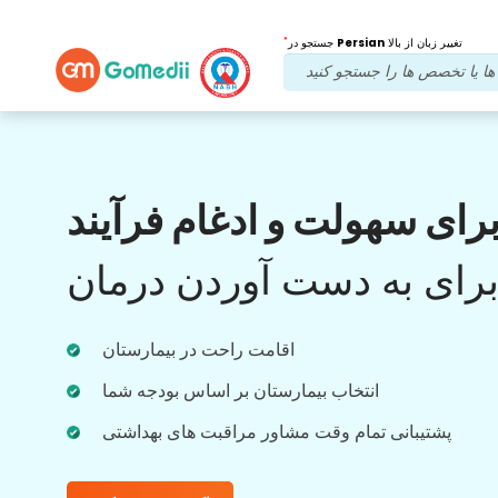
*
تغییر زبان از بالا
Persian
جستجو در
مزایای ما
رای سهولت و ادغام فرآیند
بعد از درمان
پیگیری
مراقبت
رای به دست آوردن درمان
با تیم ما که همیشه به مشکلات شما رسیدگی می
کند، پشتیبانی پزشکی و بیمار را 24x7 دریافت
اقامت راحت در بیمارستان
کنید. به روز رسانی منظم در مورد نیازهای درمانی
شما.
انتخاب بیمارستان بر اساس بودجه شما
پشتیبانی تمام وقت مشاور مراقبت های بهداشتی