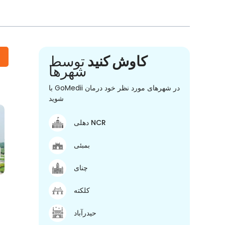
کاوش کنید
توسط
شهرها
با GoMedii در شهرهای مورد نظر خود درمان
شوید
دهلی NCR
بمبئی
چنای
کلکته
حیدرآباد