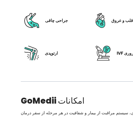
لب و عروق
جراحی چاقی
 باروری
ارتوپدی
امکانات
GoMedii