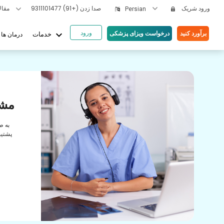
ورود شریک
صدا زدن
(+91) 9311101477
مقالات بهداشتی
Persian
ورود
keyboard_arrow_down
برآورد کنید
درخواست ویزای پزشکی
درمان ها
خدمات
یای ما
ها
مشا
رابطه
به ط
راقبت
پشتیب