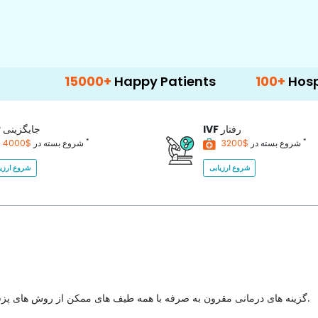
15000+
Happy Patients
100+
Hospitals & Cl
رفتار
IVF
جایگزینی
P
*
*
$3200
شروع بسته در
$4000
شروع بسته در
شروع ارزیابی
شروع ارزیا
گزینه های درمانی مقرون به صرفه با همه طیف های ممکن از روش های پزشکی برای انتخاب با بهترین کیفیت مراقبت های بهداشتی در کشور.