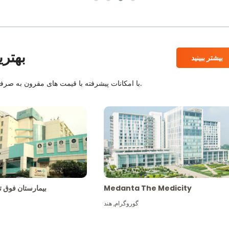
بهتری
بیشتر ببینید
بیمارستان های معتبر JCI و NABH با امکانات پیشرفته با قیمت های مقرون به صرفه همراه با بهترین کادر پزشکی.
Medanta The Medicity
بیمارستان فو
گوروگرام
,
هند