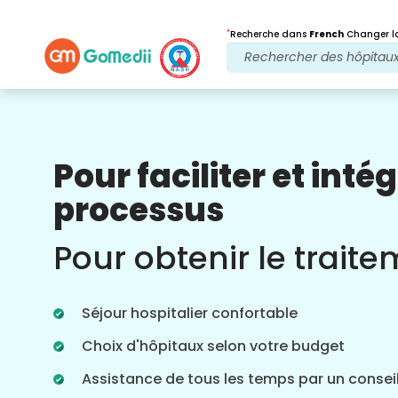
*
Recherche dans
French
Changer la
Pour faciliter et intég
Nos avantages
processus
Après traitement
Suivi des soins
Pour obtenir le trait
Bénéficiez d'une assistance médicale et
patient 24 heures sur 24, 7 jours sur 7,
grâce à notre équipe qui s'occupe de
Séjour hospitalier confortable
vos problèmes à tout moment. Mises à
jour régulières sur vos besoins de
Choix d'hôpitaux selon votre budget
traitement.
Assistance de tous les temps par un conseil