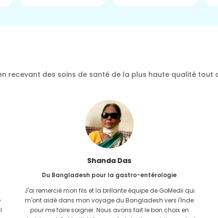
n recevant des soins de santé de la plus haute qualité tout 
Furkanoul Islam
Du Bangladesh pour une greffe de rein
J'avais donné tout l'espoir que je serais en mesure de
recevoir n'importe quel type de traitement pour mon
problème rénal. Ce n'est qu'après avoir rencontré GoMedii