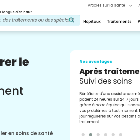
Articles sur la santé
 langue d'en haut.
Hôpitaux
Traitements
P
rer le
Nos avantages
Conseiller méd
Assistance
ement
Obtenez un soutien régulier de 
conseillers médicaux expérimen
Vous apporter les meilleurs cons
orientations.
ler en soins de santé