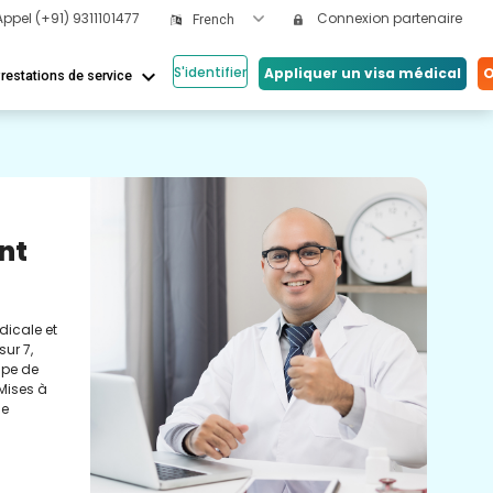
Appel
(+91) 9311101477
Connexion partenaire
French
S'identifier
keyboard_arrow_down
Appliquer un visa médical
O
restations de service
Nos
ical
Vi
Co
nos
Cons
tés.
méde
eils et
conc
réel
soin