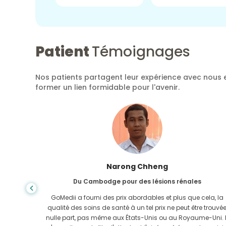
Patient
Témoignages
Nos patients partagent leur expérience avec nous e
former un lien formidable pour l'avenir.
Shanda Das
Du Bangladesh pour la gastro-entérologie
ela, la
J'ai remercié mon fils et la brillante équipe de GoMedii qui
e trouvée
m'ont aidé dans mon voyage du Bangladesh vers l'Inde
-Uni. Il
pour me faire soigner. Nous avons fait le bon choix en