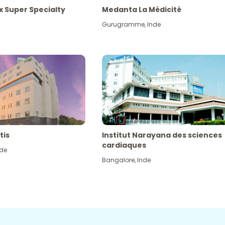
x Super Specialty
Medanta La Médicité
Gurugramme
,
Inde
tis
Institut Narayana des sciences
cardiaques
nde
Bangalore
,
Inde