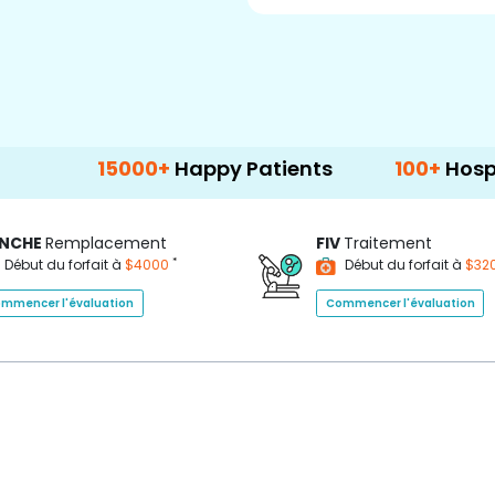
15000+
Happy Patients
100+
Hospitals & Cl
NCHE
Remplacement
FIV
Traitement
*
Début du forfait à
$4000
Début du forfait à
$32
mmencer l'évaluation
Commencer l'évaluation