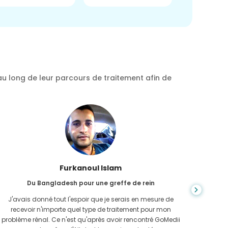
au long de leur parcours de traitement afin de
Chea Sarath
Du Cambodge pour CKD
L'IRC est une maladie qui dure toute la vie et qui s'aggrave.
On ne s
J'en ai souffert pendant longtemps et finalement GoMedii
quan
et l'un de leurs partenaires au Cambodge m'ont aidé à
n'avais 