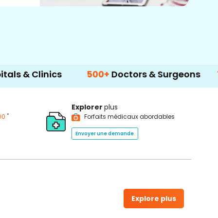
inics
500+
Doctors & Surgeons
14+
Langu
Explorer
plus
*
00
Forfaits médicaux abordables
Envoyer une demande
Explore plus