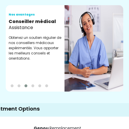
Nos avantages
N
Conseiller médical
V
Assistance
C
Obtenez un soutien régulier de
C
nos conseillers médicaux
n
expérimentés. Vous apporter
e
les meilleurs conseils et
t
orientations.
p
d
 Options
Genou
Remplacement