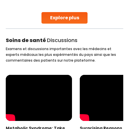
parenthood. Skilled technicians collect sperm using
specialized procedures to ensure optimal quality. Once
collected, they process the
Explore plus
Continue Reading
Soins de santé
Discussions
Examens et discussions importantes avec les médecins et
experts médicaux les plus expérimentés du pays ainsi que les
commentaires des patients sur notre plateforme.
Metabolic Syndrome: Take
Surprising Reasons fo