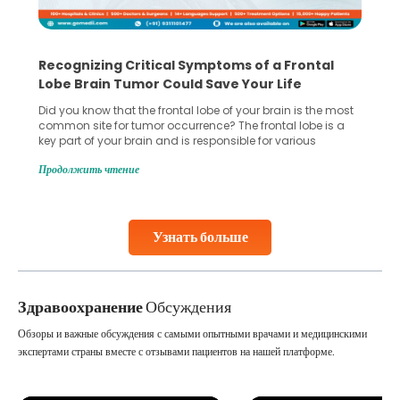
What You Need to Know Before Taking the
Step Towards IVF Without Husband’s Consent
In vitro fertilization (IVF) is a great option for the treatment
for infertility and widely known across the globe. It allows
many couples to start a family when natural conception
gets difficult. However, if you’re considering IVF without your
Продолжить чтение
husband consent as he doesn’t support the idea then this
situation becomes complex for women not
Continue Reading
Узнать больше
Здравоохранение
Обсуждения
Обзоры и важные обсуждения с самыми опытными врачами и медицинскими
экспертами страны вместе с отзывами пациентов на нашей платформе.