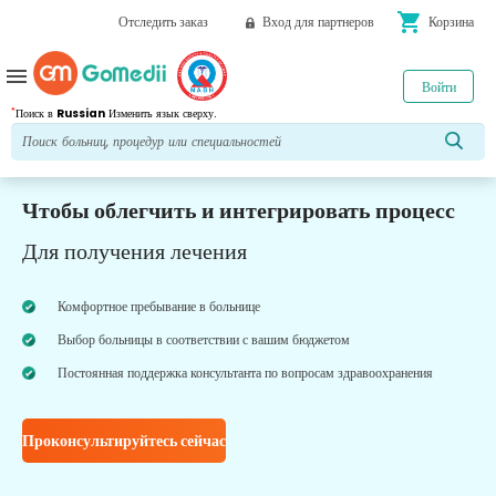
shopping_cart
Отследить заказ
Вход для партнеров
Корзина
menu
Войти
*
Поиск в
Russian
Изменить язык сверху.
Чтобы облегчить и интегрировать процесс
Для получения лечения
Комфортное пребывание в больнице
Выбор больницы в соответствии с вашим бюджетом
Постоянная поддержка консультанта по вопросам здравоохранения
Проконсультируйтесь сейчас