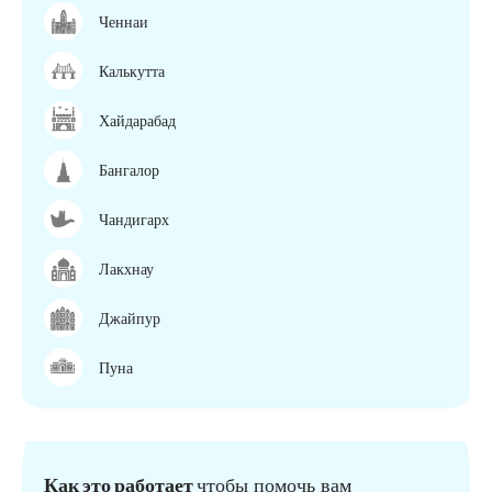
Ченнаи
Калькутта
Хайдарабад
Бангалор
Чандигарх
Лакхнау
Джайпур
Пуна
Как это работает
чтобы помочь вам