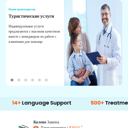
Наши преимущества
Н
Туристические услуги
Л
п
Индивидуальные услуги
предлагаются с высоким качеством
П
вместе с менеджером по работе с
м
клиентами для помощи.
п
к
п
о
+
Language Support
500+
Treatment Opti
Колено
Замена
*
Пакет начинается с
$3500