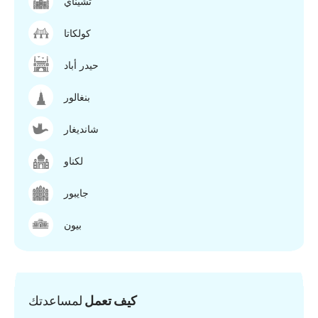
تشيناي
كولكاتا
حيدر أباد
بنغالور
شانديغار
لكناو
جايبور
بيون
كيف تعمل
لمساعدتك