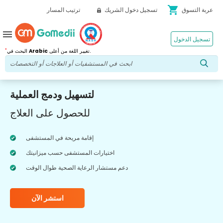
shopping_cart
عربة التسوق
تسجيل دخول الشريك
ترتيب المسار
menu
تسجيل الدخول
*
تغيير اللغة من أعلى.
Arabic
البحث في
لتسهيل ودمج العملية
للحصول على العلاج
إقامة مريحة في المستشفى
اختيارات المستشفى حسب ميزانيتك
دعم مستشار الرعاية الصحية طوال الوقت
استشر الآن