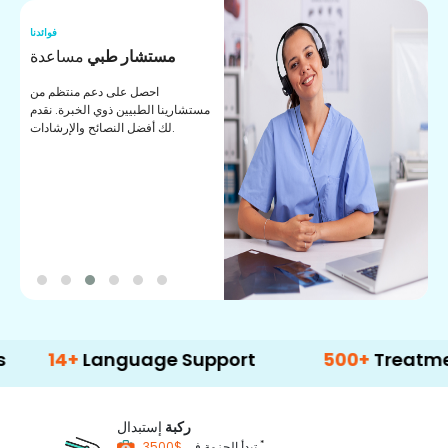
نا
فوائدنا
ت
مستشار طبي
مساعدة
ت
احصل على دعم منتظم من
مستشارينا الطبيين ذوي الخبرة. نقدم
ا
لك أفضل النصائح والإرشادات.
ي
ة
+
Language Support
500+
Treatment Opti
ركبة
إستبدال
*
$3500
تبدأ الحزمة في