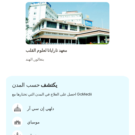
معهد نارايانا لعلوم القلب
بنغالور
,
الهند
يكتشف
حسب المدن
احصل على العلاج في المدن التي تختارها مع GoMedii
دلهي إن سي آر
مومباي