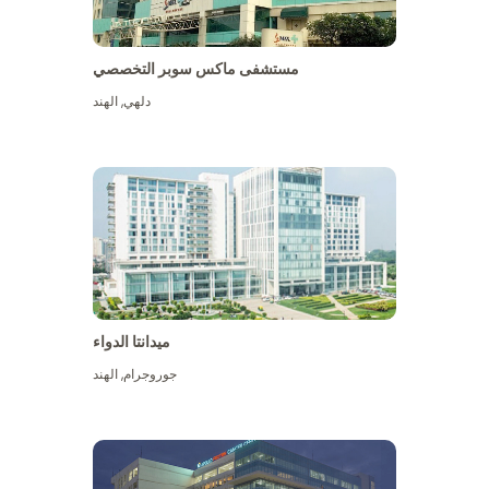
مستشفى ماكس سوبر التخصصي
دلهي
,
الهند
ميدانتا الدواء
جوروجرام
,
الهند