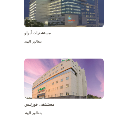
مستشفيات أبولو
بنغالور
,
الهند
عرض المزيد
مستشفى فورتيس
بنغالور
,
الهند