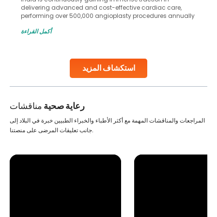
delivering advanced and cost-effective cardiac care,
performing over 500,000 angioplasty procedures annually
with a success rate exceeding 90%. Patients across the
أكمل القراءة
globe are searching for treatments like angioplasty and
stent placement in Indian hospitals, owing to the
combination of high-quality care and affordability.
Studies, such as one published
استكشاف المزيد
Continue Reading
رعاية صحية
مناقشات
المراجعات والمناقشات المهمة مع أكثر الأطباء والخبراء الطبيين خبرة في البلاد إلى
جانب تعليقات المرضى على منصتنا.