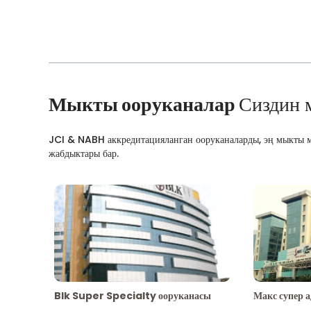
Мыкты ооруканалар
Сиздин 
JCI & NABH аккредитацияланган ооруканаларды, эң мыкты м
жабдыктары бар.
Blk Super Specialty ооруканасы
Макс супер 