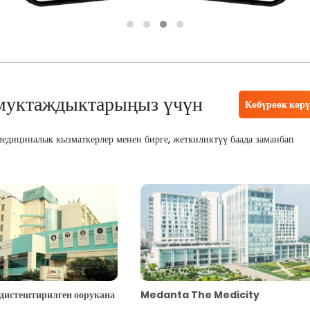
муктаждыктарыңыз үчүн
Көбүрөөк көр
едициналык кызматкерлер менен бирге, жеткиликтүү баада заманбап
адистештирилген оорукана
Medanta The Medicity