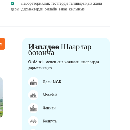
Лабораториялык тесттерди тапшырыңыз жана
дары-дармектерди онлайн заказ кылыңыз
үү
Изилдөө
Шаарлар
боюнча
GoMedii менен сиз каалаган шаарларда
дарыланыңыз
Дели NCR
Мумбай
Ченнай
Колкута