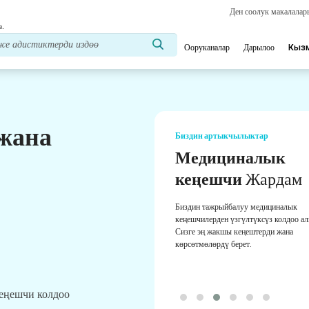
Ден соолук макалала
з.
Ооруканалар
Дарылоо
Кыз
 жана
Биздин артыкчылыктар
Онлайн видео
Консультациялар
Ден соолукту сактоо тажрыйбасын ж
үчүн реалдуу убакыт режиминде дары
боюнча эң тажрыйбалуу дарыгерлериб
онлайн консультация.
кеңешчи колдоо