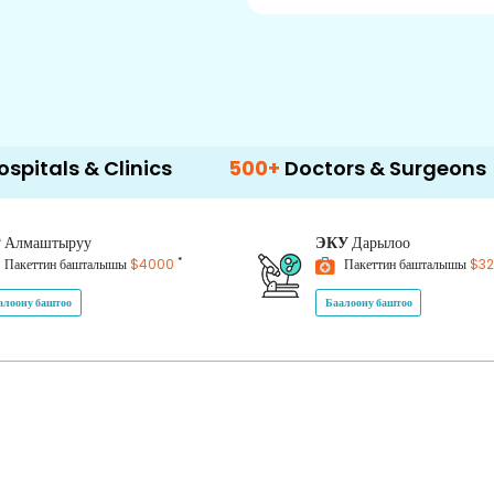
linics
500+
Doctors & Surgeons
14+
Lan
P
Алмаштыруу
ЭКУ
Дарылоо
*
Пакеттин башталышы
$4000
Пакеттин башталышы
$3
алоону баштоо
Баалоону баштоо