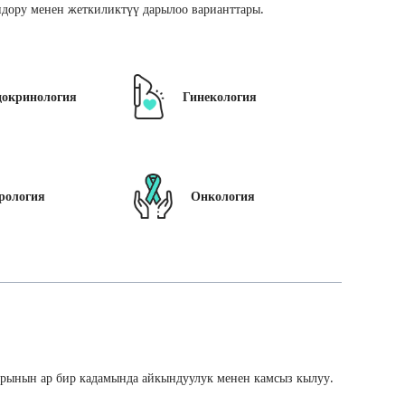
дору менен жеткиликтүү дарылоо варианттары.
докринология
Гинекология
рология
Онкология
арынын ар бир кадамында айкындуулук менен камсыз кылуу.