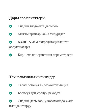
Дарылоо пакеттери
Сиздин бюджетте дарылоо
Мыкты врачтар жана хирургдар
NABH & JCI аккредитацияланган
ооруканалары
Бир нече консультация параметрлери
Технологиялык чечимдер
Талап боюнча видеоконсультация
Коопсуз ден соолук рекорду
Сиздин дарылоону көзөмөлдөө жана
пландаштыруу