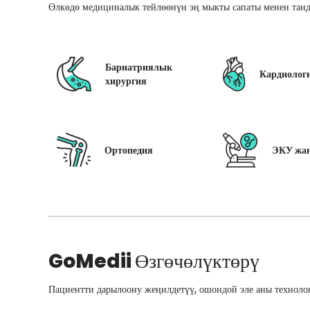
Өлкөдө медициналык тейлөөнүн эң мыкты сапаты менен танд
Бариатриялык
Кардиолог
хирургия
Ортопедия
ЭКУ жан
GoMedii
Өзгөчөлүктөрү
Пациентти дарылоону жеңилдетүү, ошондой эле аны технолог