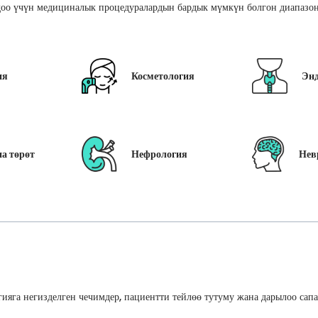
оо үчүн медициналык процедуралардын бардык мүмкүн болгон диапазон
ия
Косметология
Эн
а төрөт
Нефрология
Нев
ияга негизделген чечимдер, пациентти тейлөө тутуму жана дарылоо сап