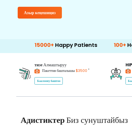
Азыр кеңешиңиз
15000+
Happy Patients
100+
Hospitals & C
тизе
Алмаштыруу
HI
*
Пакеттин башталышы
$3500
Баалоону баштоо
Ба
Адистиктер
Биз сунуштайбыз