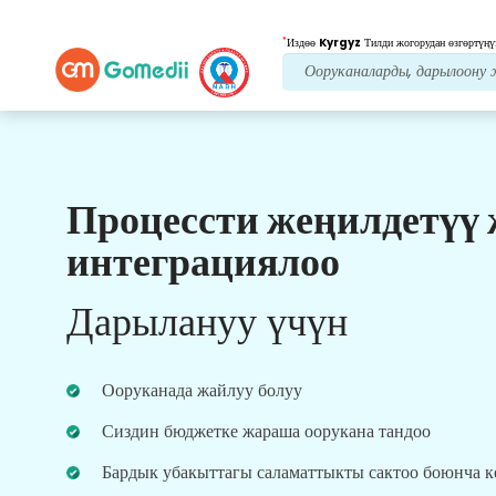
*
Издөө
Kyrgyz
Тилди жогорудан өзгөртүңү
Процессти жеңилдетүү
Биздин артыкчылыктар
интеграциялоо
Медициналык
кеңешчи
Жардам
Дарылануу үчүн
Биздин тажрыйбалуу медициналык
кеңешчилерден үзгүлтүксүз колдоо алыңыз.
Сизге эң жакшы кеңештерди жана
Ооруканада жайлуу болуу
көрсөтмөлөрдү берет.
Сиздин бюджетке жараша оорукана тандоо
Бардык убакыттагы саламаттыкты сактоо боюнча 