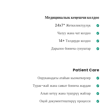
Медициналык кеңешчи колдоо
24x7* Жеткиликтүүлүк
Чалуу жана чат колдоо
14+ Тилдерди колдоо
Дарылоо боюнча сунуштар
Patient Care
Ооруканадагы атайын кызматкерлер
Турак-жай жана саякат боюнча жардам
Алып кетүү жана түшүрүү жайлар
Оңой документтештирүү процесси