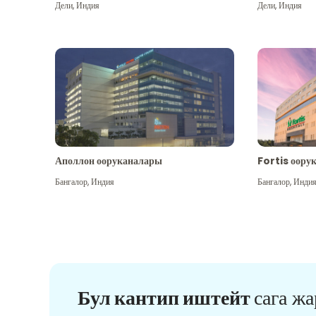
Дели
,
Индия
Дели
,
Индия
Аполлон ооруканалары
Fortis оору
Бангалор
,
Индия
Бангалор
,
Инди
Бул кантип иштейт
сага ж