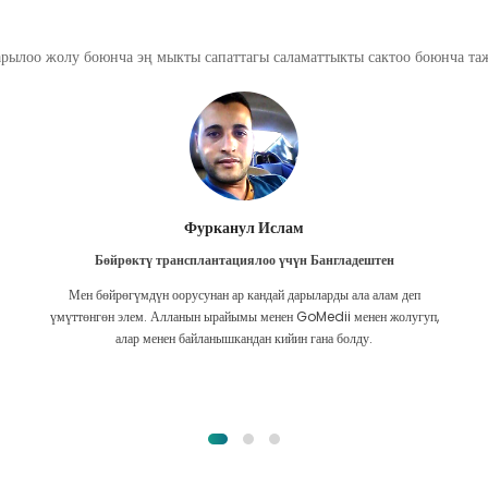
арылоо жолу боюнча эң мыкты сапаттагы саламаттыкты сактоо боюнча т
Chea Sarath
Камбоджадан CKD үчүн
CKD - өмүр бою узакка созулган оору, ал начарлайт. Мен муну көпкө
,
тарттым жана акыры GoMedii жана алардын Камбоджадагы
өнөктөштөрүнүн бири ден соолугумду сактоого убакыт келгенин
түшүндүм.