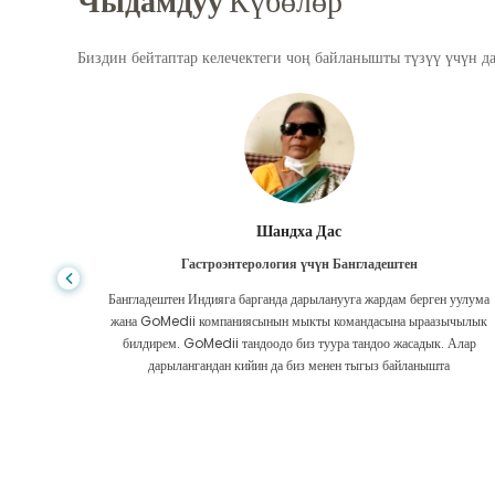
Чыдамдуу
Күбөлөр
Биздин бейтаптар келечектеги чоң байланышты түзүү үчүн д
Фурканул Ислам
Бөйрөктү трансплантациялоо үчүн Бангладештен
н уулума
Мен бөйрөгүмдүн оорусунан ар кандай дарыларды ала алам деп
зычылык
үмүттөнгөн элем. Алланын ырайымы менен GoMedii менен жолугуп
. Алар
алар менен байланышкандан кийин гана болду.
та