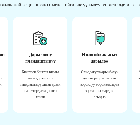
 жылмакай жеңил процесс менен ийгиликтүү кылуунун жеңилдетилген ж
чи
Дарылоону
Hassale акысыз
пландаштыруу
дарылоо
Билеттен баштап визага
Өлкөдөгү тажрыйбалуу
з
жана дарылоону
дарыгерлер менен эң
м
пландаштырууда эң арзан
абройлуу ооруканаларда
пакеттерди тандоого
эң жакшы жардам
чейин
алыңыз