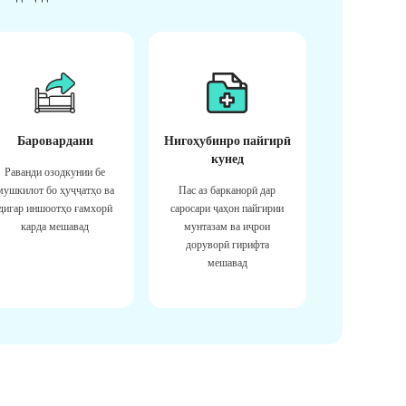
Баровардани
Нигоҳубинро пайгирӣ
кунед
Раванди озодкунии бе
мушкилот бо ҳуҷҷатҳо ва
Пас аз барканорӣ дар
дигар иншоотҳо ғамхорӣ
саросари ҷаҳон пайгирии
карда мешавад
мунтазам ва иҷрои
доруворӣ гирифта
мешавад