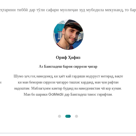
ҳтарини тиббӣ дар тӯли сафари муолиҷаи худ мубодила мекунанд, то бар
Ишрат Ҷаҳон
Аз Бангладеш барои кардиология
ақте
Вомбаргҳои муштарак бо GoMedii кӯҳнаанд. Ман тақрибан ду сол
ан
пеш бо онҳо барои мушкилоти дилам тамос гирифтам. Бо вуҷуди ин,
нам.
даста ҳамеша кӯмаки доимӣ буд! Ман одатан гоҳ-гоҳ бо онҳо тамос
мегирам, то дар Макс муоинаи мунтазами худро гузаронам,
умедворам, ки Худо дастаро дар рӯҳияи хуб нигоҳ дорад.