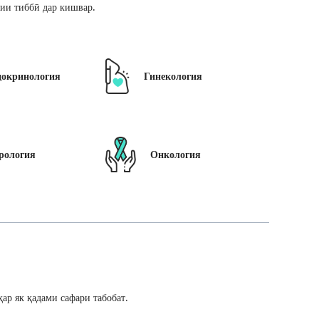
ии тиббӣ дар кишвар.
докринология
Гинекология
рология
Онкология
ар як қадами сафари табобат.