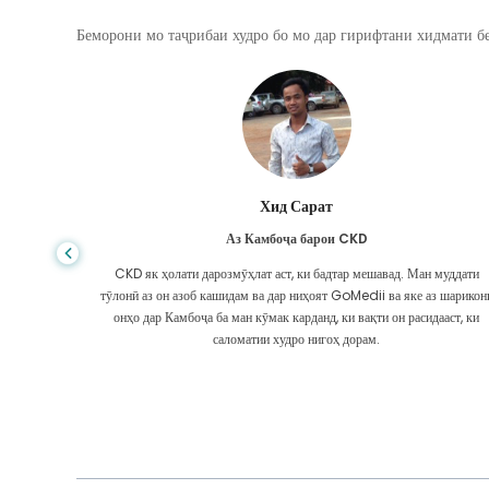
Беморони мо таҷрибаи худро бо мо дар гирифтани хидмати бе
Ориф Ҳофиз
Аз Бангладеш барои сиррози ҷигар
Ман муддати
Шумо ҳеҷ гоҳ намедонед, ки ҳаёт кай гардиши нодуруст мегирад, в
е аз шарикони
ки ман бемории сиррози ҷигарро ташхис карданд, ман ҷои рафт
сидааст, ки
надоштам. Маблағҳоям камтар буданд ва намедонистам чӣ кор ку
Ман бо шарики GoMedii дар Бангладеш тамос гирифтам.