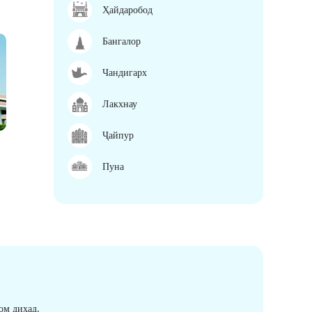
Ҳайдаробод
Бангалор
Чандигарх
Лакхнау
Ҷайпур
Пуна
ом диҳад.