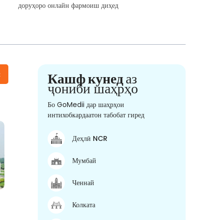
доруҳоро онлайн фармоиш диҳед
н
Кашф кунед
аз
ҷониби шаҳрҳо
Бо GoMedii дар шаҳрҳои
интихобкардаатон табобат гиред
Деҳлӣ NCR
Мумбай
Ченнай
Колката