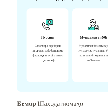
Пурсиш
Мушовири тиббӣ
Саволҳоро дар бораи
Мубодилаи боэътимоди
нигаронии табобати шумо
иттилоот ва кӯмаки як б
фиристед ва гурӯҳ тамос
як аз ҷониби мушовири
хоҳад гирифт
тиббии мо
Бемор
Шаҳодатномаҳо