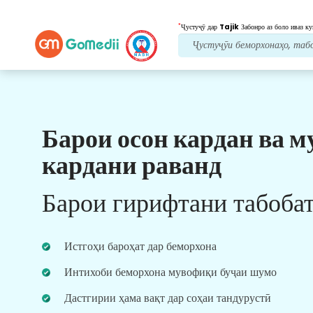
*
Ҷустуҷӯ дар
Tajik
Забонро аз боло иваз ку
Барои осон кардан ва м
Манфиатҳои мо
кардани раванд
Барномаи
бисёрзабона
Дастгирӣ
Барои гирифтани табоба
Замимаи бисёрзабонии GoMedii-и моро
зеркашӣ кунед, ки ба шумо дар назорат ва
пайгирии сафари табобататон беҳтар ва дақиқ
Истгоҳи бароҳат дар беморхона
кӯмак мекунад.
Интихоби беморхона мувофиқи буҷаи шумо
Дастгирии ҳама вақт дар соҳаи тандурустӣ