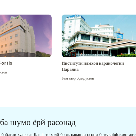
Fortis
Институти илмҳои кардиологии
Нараяна
стон
Бангалор
,
Ҳиндустон
 ба шумо ёрй расонад
табобатии худро аз Кашф то холӣ бо як раванди осони бомуваффақият анҷ