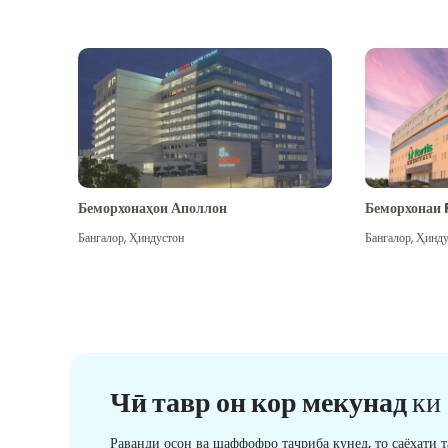
Беморхонаҳои Аполлон
Беморхонаи 
Бангалор
,
Ҳиндустон
Бангалор
,
Ҳинду
Чӣ тавр он кор мекунад
ки
Раванди осон ва шаффофро таҷриба кунед, то саёҳати 