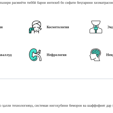
пазири расмиёти тиббӣ барои интихоб бо сифати беҳтарини хизматрасон
ия
Косметология
Эн
аваллуд
Нефрология
Нев
 ҳалли технологияҳо, системаи нигоҳубини беморон ва шаффофият дар ҳ