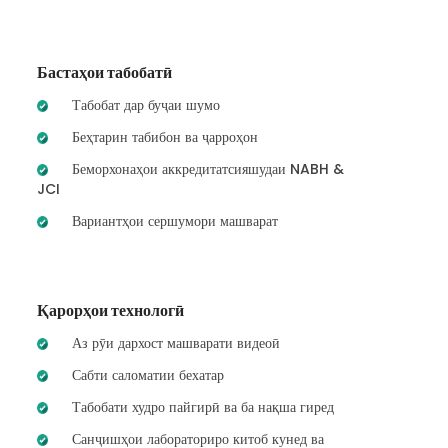
Бастаҳои табобатӣ
Табобат дар буҷаи шумо
Беҳтарин табибон ва ҷарроҳон
Беморхонаҳои аккредитатсияшудаи NABH &
JCI
Вариантҳои сершумори машварат
Қарорҳои технологӣ
Аз рӯи дархост машварати видеоӣ
Сабти саломатии бехатар
Табобати худро пайгирӣ ва ба нақша гиред
Санҷишҳои лабораториро китоб кунед ва