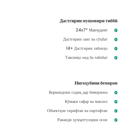
Дастгирии мушовири тиббӣ
24x7* Мавҷудият
Дастгирии занг ва сӯҳбат
14+ Дастгирии забонҳо
Тавсияҳо оид ба табобат
Нигоҳубини беморон
Кормандони содиқ дар беморхона
Кӯмаки сафар ва манзил
Объектҳои гирифтан ва партофтан
Раванди ҳуҷҷатгузории осон