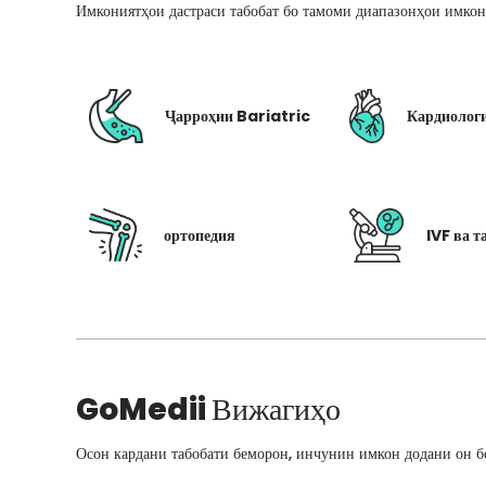
Имкониятҳои дастраси табобат бо тамоми диапазонҳои имкон
Ҷарроҳии Bariatric
Кардиолог
ортопедия
IVF ва т
GoMedii
Вижагиҳо
Осон кардани табобати беморон, инчунин имкон додани он бо