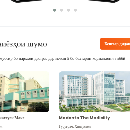
ниёзҳои шумо
Бештар дида
уосир бо нархҳои дастрас дар якҷоягӣ бо беҳтарин кормандони тиббӣ.
махсуси Макс
Medanta The Mediciity
он
Гуруграм
,
Ҳиндустон