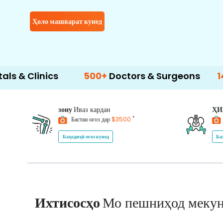
Ҳоло машварат кунед
ics
500+
Doctors & Surgeons
14+
Langua
зону
Иваз кардан
Ҳ
*
Бастаи оғоз дар
$3500
Баҳодиҳӣ оғоз кунед
Ба
Ихтисосҳо
Мо пешниҳод меку