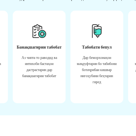
Банақшагирии табобат
Табобати бепул
Аз чипта то раводид ва
Дар беморхонаҳои
а
интихоби бастаҳои
маъруфтарин бо табибони
дастрастарин дар
ботаҷрибаи кишвар
банақшагирии табобат
нигоҳубини беҳтарин
гиред