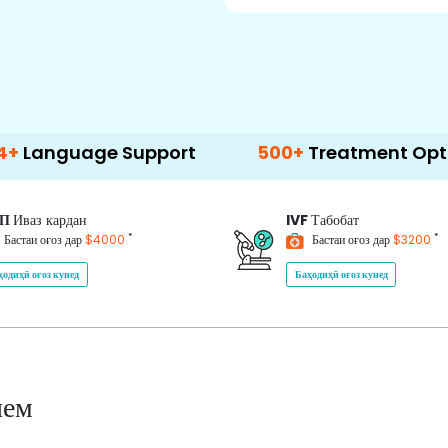
ge Support
500+
Treatment Options
ИП
Иваз кардан
IVF
Табобат
*
*
Бастаи оғоз дар
$4000
Бастаи оғоз дар
$3200
ҳодиҳӣ оғоз кунед
Баҳодиҳӣ оғоз кунед
нем