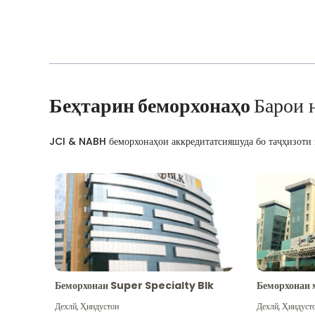
Беҳтарин беморхонаҳо
Барои 
JCI & NABH беморхонаҳои аккредитатсияшуда бо таҷҳизоти м
Беморхонаи Super Specialty Blk
Беморхонаи 
Дехлй
,
Ҳиндустон
Дехлй
,
Ҳиндуст