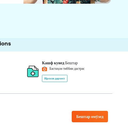
Кашф кунед
Бештар
Бастаҳои тиббии дастрас
Ирсоли дархост
Бештар омӯзед