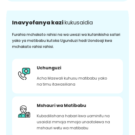
Inavyofanya kazi
kukusaidia
Furahia mchakato rahisi na wa uwazi wa kufanikisha safari
yako ya matibabu kutoka Ugunduzi hadi Uondoaji kwa
mchakato rahisi rahisi.
Uchunguzi
Acha Maswali kuhusu matibabu yako
na timu itawasiliana
Mshauri wa Matibabu
Kubadilishana habari kwa uaminifu na
usaidizi mmoja mmoja unaotolewa na
mshauri wetu wa matibabu