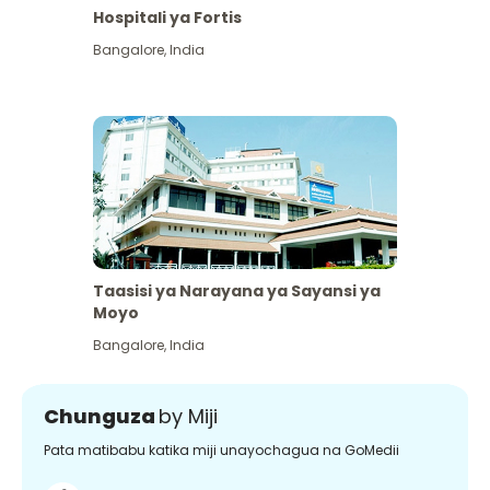
Hospitali ya Fortis
Bangalore
,
India
Taasisi ya Narayana ya Sayansi ya
Moyo
Bangalore
,
India
Chunguza
by Miji
Pata matibabu katika miji unayochagua na GoMedii