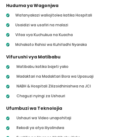
Huduma ya Wagonjwa
Wafanyakazi waliojitolea katika Hospitali
Usaidizi wa usafiri na malazi
Vifaa vya Kuchukua na Kuacha
Mchakato Rahisi wa Kuhifadhi Nyaraka
Vifurushi vya Matibabu
Matibabu katika bajeti yako
Madaktari na Madaktari Bora wa Upasuaji
NABH & Hospitali Zilizoidhinishwa na JCI
Chaguzi nyingi za Ushauri
Ufumbuzi wa Teknolojia
Ushauri wa Video unapohitaji
Rekodi ya afya iliyolindwa