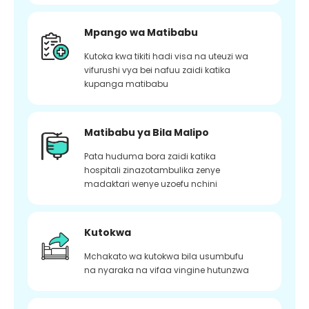
Mpango wa Matibabu
Kutoka kwa tikiti hadi visa na uteuzi wa
vifurushi vya bei nafuu zaidi katika
kupanga matibabu
Matibabu ya Bila Malipo
Pata huduma bora zaidi katika
hospitali zinazotambulika zenye
madaktari wenye uzoefu nchini
Kutokwa
Mchakato wa kutokwa bila usumbufu
na nyaraka na vifaa vingine hutunzwa