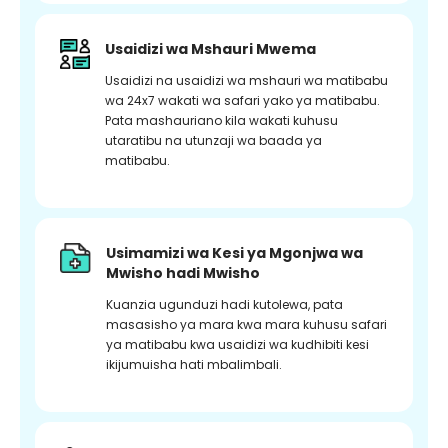
Usaidizi wa Mshauri Mwema
Usaidizi na usaidizi wa mshauri wa matibabu
wa 24x7 wakati wa safari yako ya matibabu.
Pata mashauriano kila wakati kuhusu
utaratibu na utunzaji wa baada ya
matibabu.
Usimamizi wa Kesi ya Mgonjwa wa
Mwisho hadi Mwisho
Kuanzia ugunduzi hadi kutolewa, pata
masasisho ya mara kwa mara kuhusu safari
ya matibabu kwa usaidizi wa kudhibiti kesi
ikijumuisha hati mbalimbali.