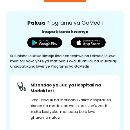
Pakua
Programu ya GoMedii
Inapatikana kwenye
Suluhisho la kituo kimoja linaloendeshwa na teknolojia kwa
mahitaji yako yote ya matibabu kwa ufuatiliaji na ufuatiliaji
unaopatikana kwenye Programu ya GoMedii.
Mitandao ya Juu ya Hospitali na
Madaktari
Pata ushauri na matibabu katika hospitali za
kisasa na madaktari walio na uzoefu zaidi
katika kesi yako. matibabu bora kwa
gharama nafuu.