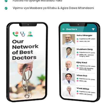
Fuatilia na Upange Matibabu Yako
Vipimo vya Maabara ya Kitabu & Agiza Dawa Mtandaoni