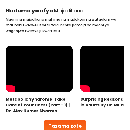
Huduma ya afya
Majadiliano
Maoni na majadiliano muhimu na madaktari na wataalam wa
matibabu wenye uzoefu zaidi nchini pamoja na maoni ya
wagonjwa kwenye jukwaa letu.
Metabolic Syndrome: Take
Surprising Reasons fo
Care of Your Heart (Part - 1) |
in Adults By Dr. Mudas
Dr. Ajay Kumar Sharma
Tazama zote