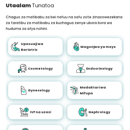
Utaalam
Tunatoa
Chaguo za matibabu za bei nafuu na safu zote zinazowezekana
za taratibu za matibabu za kuchagua zenye ubora bora wa
huduma za afya nchini.
Upasuaji wa
Magonjwa ya moyo
Bariatric
Cosmetology
Endocrinology
Madaktari wa
Gynecology
Mifupa
IVF na uzazi
Nephrology