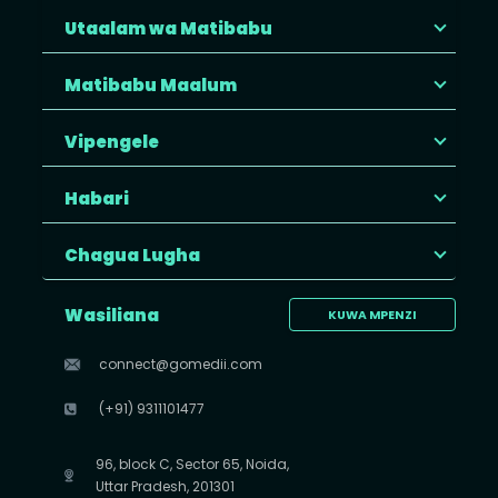
Utaalam wa Matibabu
Matibabu Maalum
Vipengele
Habari
Chagua Lugha
Wasiliana
KUWA MPENZI
connect@gomedii.com
(+91) 9311101477
96, block C, Sector 65, Noida,
Uttar Pradesh, 201301