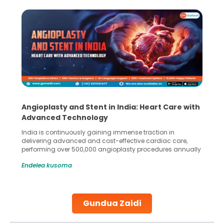
Angioplasty and Stent in India: Heart Care with
Advanced Technology
India is continuously gaining immense traction in
delivering advanced and cost-effective cardiac care,
performing over 500,000 angioplasty procedures annually
with a success rate exceeding 90%. Patients across the
Endelea kusoma
globe are searching for treatments like angioplasty and
stent placement in Indian hospitals, owing to the
combination of high-quality care and affordability.
Studies, such as one published
Gundua Zaidi
Continue Reading