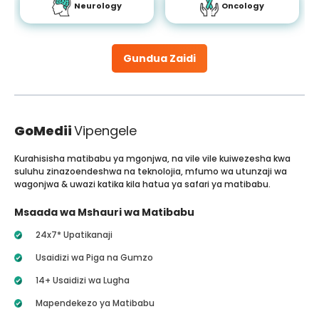
Neurology
Oncology
Gundua Zaidi
GoMedii
Vipengele
Kurahisisha matibabu ya mgonjwa, na vile vile kuiwezesha kwa
suluhu zinazoendeshwa na teknolojia, mfumo wa utunzaji wa
wagonjwa & uwazi katika kila hatua ya safari ya matibabu.
Msaada wa Mshauri wa Matibabu
24x7* Upatikanaji
Usaidizi wa Piga na Gumzo
14+ Usaidizi wa Lugha
Mapendekezo ya Matibabu