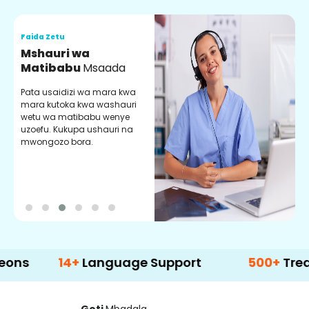
Faida Zetu
F
Mshauri wa
V
Matibabu
Msaada
U
Pata usaidizi wa mara kwa
U
mara kutoka kwa washauri
m
wetu wa matibabu wenye
z
uzoefu. Kukupa ushauri na
w
mwongozo bora.
b
14+
Language Support
500+
Treatment O