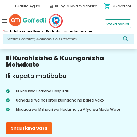
shopping_cart
Fuatilia Agizo
Kuingia kwa Washirika
Mkokoteni
menu
Weka sahihi
*
Inatafuta ndani
Swahili
Badilisha Lugha kutoka juu.
Ili Kurahisisha & Kuunganisha
Mchakato
Ili kupata matibabu
Kukaa kwa Starehe Hospitali
Uchaguzi wa hospitali kulingana na bajeti yako
Msaada wa Mshauri wa Huduma ya Afya wa Muda Wote
Shauriana Sasa