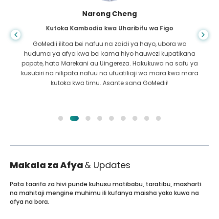
Shandha Das
Kutoka Bangladesh kwa Gastroenterology
Nimemshukuru mwanangu na timu mahiri ya GoMedii
ambao walinisaidia katika safari yangu kutoka
Bangladesh hadi India kutibiwa. Tulifanya chaguo sahihi
katika kuchagua GoMedii. Wao hata baada ya matibabu
huweka dhamana kubwa na sisi
Makala za Afya
& Updates
Pata taarifa za hivi punde kuhusu matibabu, taratibu, masharti
na mahitaji mengine muhimu ili kufanya maisha yako kuwa na
afya na bora.