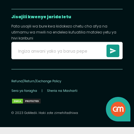
Jisajili kwenye jarida letu
Pata usajili wa bure kwa kidokezo chetu cha afya na
utimamu wa mwili na endelea kufuatilia matoleo yetu ya
hivi karibuni
Refund/Return/Exchange Policy
Sera ya faragha
|
Sheria na Masharti
© 2023 GoMedii. Haki zote zimehifadhiwa