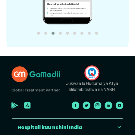
Jukwaa la Huduma ya Afya
lililothibitishwa na NABH
Hospitali kuu nchini India