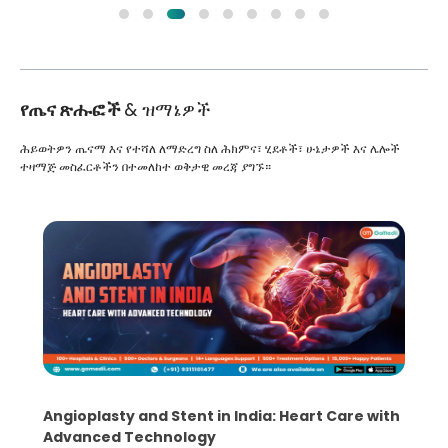
የጤና ጽሑፎች
& ዝማኔዎች
ሕይወትዎን ጤናማ እና የተሻለ ለማድረግ ስለ ሕክምና፣ ሂደቶች፣ ሁኔታዎች እና ሌሎች
ተዛማጅ መስፈርቶችን በተመለከተ ወቅታዊ መረጃ ያግኙ።
5 Essential Steps for Effective Human Sperm
Collection and Processing Methods