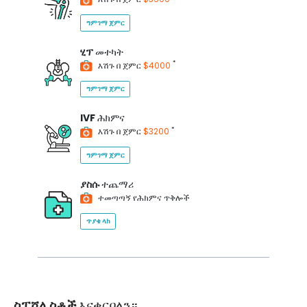
ግምገማ ጀምር
ሂፕ
መተካት
*
እሽጉ በ ጀምር
$4000
ግምገማ ጀምር
IVF
ሕክምና
*
እሽጉ በ ጀምር
$3200
ግምገማ ጀምር
ያስሱ
ተጨማሪ
ተመጣጣኝ የሕክምና ጥቅሎች
ጥያቄ ላክ
ስፔሻሊስቶች
እናቀርባለን።