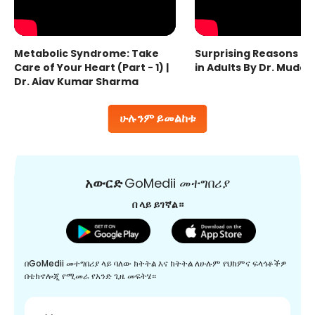
Metabolic Syndrome: Take
Surprising Reasons fo
Care of Your Heart (Part - 1) |
in Adults By Dr. Mudas
Dr. Ajay Kumar Sharma
ሁሉንም ይመልከቱ
አውርድ
GoMedii መተግበሪያ
በ ላይ ይገኛል።
በGoMedii መተግበሪያ ላይ ባለው ክትትል እና ክትትል ለሁሉም የህክምና ፍላጎቶችዎ
በቴክኖሎጂ የሚመራ የአንድ ጊዜ መፍትሄ።