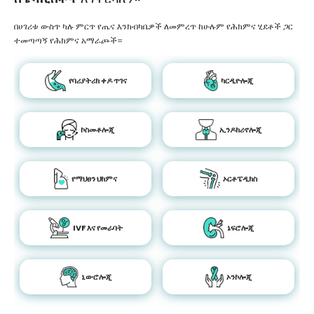
በሀገሪቱ ውስጥ ካሉ ምርጥ የጤና እንክብካቤዎች ለመምረጥ ከሁሉም የሕክምና ሂደቶች ጋር
ተመጣጣኝ የሕክምና አማራጮች።
የባሪያትሪክ ቀዶ ጥገና
ካርዲዮሎጂ
ኮስመቶሎጂ
ኢንዶክሪኖሎጂ
የማህፀን ህክምና
ኦርቶፔዲክስ
IVF እና የመራባት
ኔፍሮሎጂ
ኒውሮሎጂ
ኦንኮሎጂ