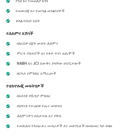
የጉዞ እና የመጠለያ እገዛ
የመውሰጃ እና የመጣል መገልገያዎች
ቀላል የሰነድ ሂደት
የሕክምና እሽጎች
በእርስዎ በጀት ውስጥ ሕክምና
ምርጥ ዶክተሮች እና የቀዶ ጥገና ሐኪሞች
NABH እና JCI እውቅና ያላቸው ሆስፒታሎች
በርካታ የምክክር አማራጮች
የቴክኖሎጂ መፍትሄዎች
በፍላጎት የቪዲዮ ምክክር
ደህንነቱ የተጠበቀ የጤና መዝገብ
ሕክምናዎን ይከታተሉ እና ያቅዱ
የመጽሐፍ የላብራቶሪ ሙከራዎች እና መድሃኒቶች በመስመር ላይ ይዘዙ