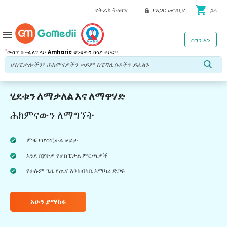
shopping_cart
የትራክ ትዕዛዝ
የአጋር መግቢያ
ጋሪ
menu
ስግን እን
*
ውስጥ በመፈለግ ላይ
Amharic
ቋንቋውን ከላይ ቀይር።
ሂደቱን ለማቃለል እና ለማዋሃድ
ሕክምናውን ለማግኘት
ምቹ የሆስፒታል ቆይታ
እንደ በጀትዎ የሆስፒታል ምርጫዎች
የሁሉም ጊዜ የጤና እንክብካቤ አማካሪ ድጋፍ
አሁን ያማክሩ