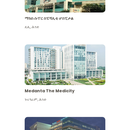
ማክስ ሱፐር ስፔሻሊቲ ሆስፒታል
ዴሊ
,
ሕንድ
Medanta The Medicity
ጉሩግራም
,
ሕንድ