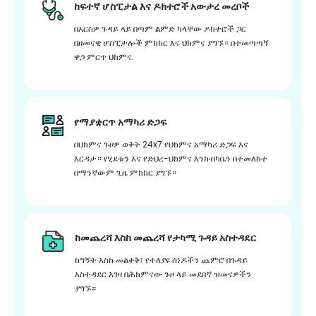
ከፍተኛ ሆስፒታል እና ዶክተሮች አውታረ መረቦች
በእርስዎ ጉዳይ ላይ በጣም ልምድ ካላቸው ዶክተሮች ጋር
በዘመናዊ ሆስፒታሎች ምክክር እና ህክምና ያግኙ። በተመጣጣኝ
ዋጋ ምርጥ ህክምና.
የማያቋርጥ አማካሪ ድጋፍ
በህክምና ጉዞዎ ወቅት 24x7 የህክምና አማካሪ ድጋፍ እና
እርዳታ። የሂደቱን እና የድህረ-ህክምና እንክብካቤን በተመለከተ
በማንኛውም ጊዜ ምክክር ያግኙ።
ከመጨረሻ እስከ መጨረሻ የታካሚ ጉዳይ አስተዳደር
ከግኝት እስከ መልቀቅ፣ የተለያዩ ሰነዶችን ጨምሮ በጉዳይ
አስተዳደር እገዛ በሕክምናው ጉዞ ላይ መደበኛ ዝመናዎችን
ያግኙ።