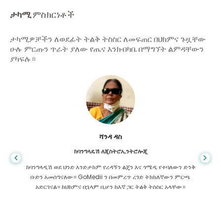
ታካሚ
ምስክርነቶች
ታካሚዎቻችን ለወደፊት ትልቅ ትስስር ለመፍጠር በህክምና ጉዟቸው
ሁሉ ምርጡን ጥራት ያለው የጤና እንክብካቤ በማግኘት ልምዳቸውን
ያካፍሉ።
ሻንዳ ዳስ
ከባንግላዴሽ ለጂስትሮኢንትሮሎጂ
ከባንግላዲሽ ወደ ህንድ እንድታከም የረዳኝን ልጄን እና ጎሜዲ የተባለውን ድንቅ
ቡድን አመሰግናለው። GoMedii ን በመምረጥ ረገድ ትክክለኛውን ምርጫ
አድርገናል። ከህክምና በኋላም ቢሆን ከእኛ ጋር ትልቅ ትስስር አላቸው።