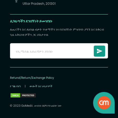
Uttar Pradesh, 201301
ለጋዜጣችን ደንበኝነት ይመዝገቡ
ለጤናችን እና ለአካል ብቃት ጥቆማችን ነፃ የደንበኝነት ምዝገባን ያግኙ እና ከቅርብ
ጊዜ አቅርቦቶቻችን ጋር ይከታተሉ
Refund/Return/Exchange Policy
የ ግል የሆነ
|
ውሎች እና ሁኔታዎች
© 2023 GoMedii. መብቱ በህግ የተጠበቀ ነው