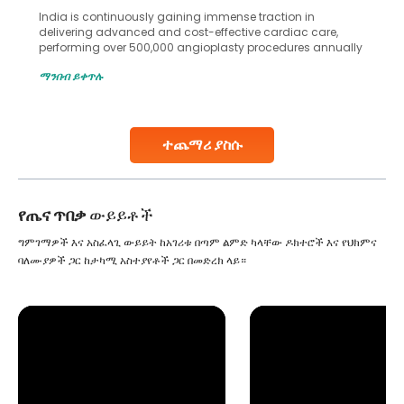
Human sperm collection and processing are critical steps
in advanced reproductive techniques like In Vitro
Fertilization (IVF) and intrauterine insemination (IUI). These
methods enable medical professionals to tackle fertility
ማንበብ ይቀጥሉ
challenges and help couples achieve their dream of
parenthood. Skilled technicians collect sperm using
specialized procedures to ensure optimal quality. Once
collected, they process the
ተጨማሪ ያስሱ
Continue Reading
የጤና ጥበቃ
ውይይቶች
ግምገማዎች እና አስፈላጊ ውይይት ከአገሪቱ በጣም ልምድ ካላቸው ዶክተሮች እና የህክምና
ባለሙያዎች ጋር ከታካሚ አስተያየቶች ጋር በመድረክ ላይ።