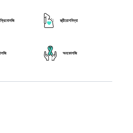
োক্রিনোলজি
স্ত্রীরোগবিদ্যা
োলজি
অনকোলজি