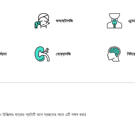
কসমেটোলজি
এন্ড
্বরতা
নেফ্রোলজি
নিউর
 চিকিত্সার যাত্রার প্রতিটি ধাপে স্বচ্ছতার সাথে এটি সক্ষম করা।