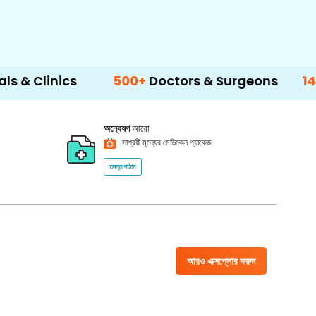
cs
500+
Doctors & Surgeons
14+
Languag
অন্বেষণ
আরো
সাশ্রয়ী মূল্যের মেডিকেল প্যাকেজ
তদন্ত পাঠান
আরও এক্সপ্লোর করুন