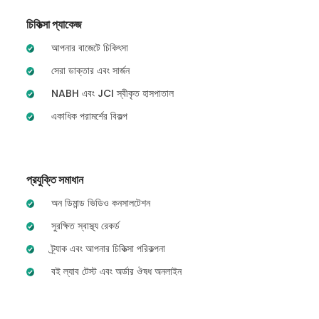
চিকিত্সা প্যাকেজ
আপনার বাজেটে চিকিৎসা
সেরা ডাক্তার এবং সার্জন
NABH এবং JCI স্বীকৃত হাসপাতাল
একাধিক পরামর্শের বিকল্প
প্রযুক্তি সমাধান
অন ডিমান্ড ভিডিও কনসালটেশন
সুরক্ষিত স্বাস্থ্য রেকর্ড
ট্র্যাক এবং আপনার চিকিত্সা পরিকল্পনা
বই ল্যাব টেস্ট এবং অর্ডার ঔষধ অনলাইন