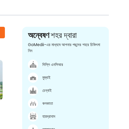
অন্বেষণ
শহর দ্বারা
GoMedii-এর মাধ্যমে আপনার পছন্দের শহরে চিকিৎসা
নিন
দিল্লি এনসিআর
মুম্বাই
চেন্নাই
কলকাতা
হায়দ্রাবাদ