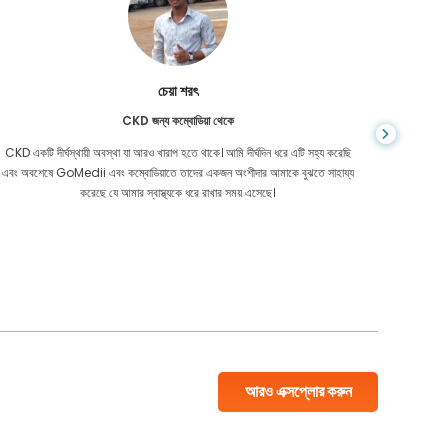
চেয়া শরৎ
CKD জন্য কম্বোডিয়া থেকে
CKD একটি দীর্ঘস্থায়ী অবস্থা যা আরও খারাপ হতে থাকে। আমি দীর্ঘদিন ধরে এটি সহ্য করেছি
আপনি কখনই জ
এবং অবশেষে GoMedii এবং কম্বোডিয়াতে তাদের একজন অংশীদার আমাকে বুঝতে সাহায্য
আমার কো
করেছে যে আমার স্বাস্থ্যকে ধরে রাখার সময় এসেছে।
বাংলাদেশ
আরও এক্সপ্লোর করুন