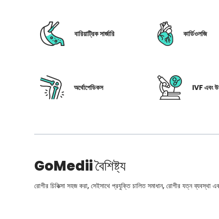
বারিয়াট্রিক সার্জারি
কার্ডিওলজি
অর্থোপেডিকস
IVF এবং উর
GoMedii
বৈশিষ্ট্য
রোগীর চিকিত্সা সহজ করা, সেইসাথে প্রযুক্তি চালিত সমাধান, রোগীর যত্ন ব্যবস্থা এবং