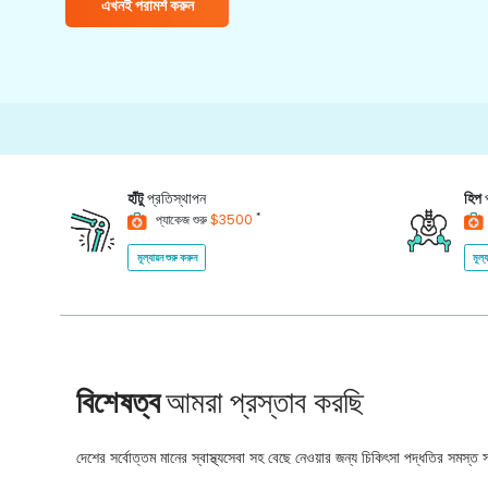
এখনই পরামর্শ করুন
15
হাঁটু
প্রতিস্থাপন
হিপ
*
প্যাকেজ শুরু
$3500
মূল্যায়ন শুরু করুন
মূল্
বিশেষত্ব
আমরা প্রস্তাব করছি
দেশের সর্বোত্তম মানের স্বাস্থ্যসেবা সহ বেছে নেওয়ার জন্য চিকিৎসা পদ্ধতির সমস্ত সম্