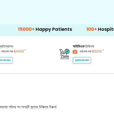
000+
Happy Patients
100+
Hospitals & Clini
প্রতিস্থাপন
আইভিএফ
চিকিৎসা
*
*
প্যাকেজ শুরু
$4000
প্যাকেজ শুরু
$3200
যায়ন শুরু করুন
মূল্যায়ন শুরু করুন
ভাব্য পরিসর সহ সাশ্রয়ী মূল্যের চিকিত্সার বিকল্প।