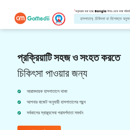
*
অনুসন্ধান করা হচ্ছে
Bangla
উপরে থেকে ভাষা পরিবর্ত
আমাদের সুবিধা
প্রক্রিয়াটি সহজ ও সংহত করতে
পোস্ট চিকিত্সা
অনুসরণ যত্ন
চিকিৎসা পাওয়ার জন্য
আপনার সমস্যার সমাধান করার জন্য আমাদের দলের সাথে 24x7
চিকিৎসা এবং রোগীর সহায়তা পান। আপনার চিকিৎসার
প্রয়োজনীয়তার নিয়মিত আপডেট।
আরামদায়ক হাসপাতালে থাকা
আপনার বাজেট অনুযায়ী হাসপাতালের পছন্দ
সর্বকালের স্বাস্থ্যসেবা পরামর্শদাতা সমর্থন