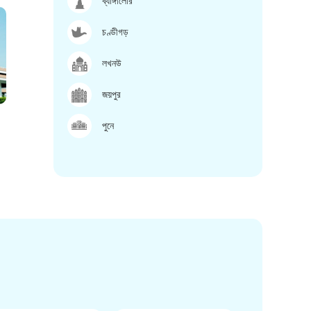
ব্যাঙ্গালোর
চণ্ডীগড়
লখনউ
জয়পুর
পুনে