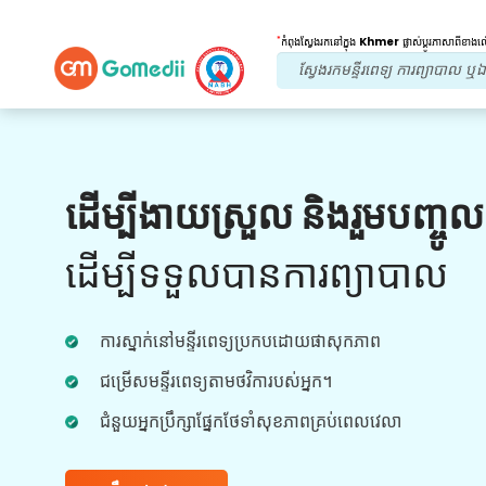
*
កំពុងស្វែងរកនៅក្នុង
Khmer
ផ្លាស់ប្តូរភាសាពីខាង
អត្ថប្រយោជន៍របស់យើង។
ដើម្បីងាយស្រួល និងរួមបញ្ចូ
ការព្យាបាលក្រោយ
តាមដាន
ការថែទាំ
ដើម្បីទទួលបានការព្យាបាល
ទទួលបានជំនួយផ្នែកវេជ្ជសាស្រ្ត និងអ្នកជំងឺ 24x7
ជាមួយនឹងក្រុមរបស់យើងក្នុងការដោះស្រាយបញ្ហារបស់
ការស្នាក់នៅមន្ទីរពេទ្យប្រកបដោយផាសុកភាព
អ្នកគ្រប់ពេលវេលា។ ការធ្វើបច្ចុប្បន្នភាពជាទៀងទាត់លើ
តម្រូវការព្យាបាលរបស់អ្នក។
ជម្រើសមន្ទីរពេទ្យតាមថវិការបស់អ្នក។
ជំនួយអ្នកប្រឹក្សាផ្នែកថែទាំសុខភាពគ្រប់ពេលវេលា