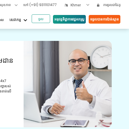
ទសុខភាព
ហៅ
(+91) 9311101477
ការចូលជាដៃគូ
Khmer
ចូល
keyboard_arrow_down
អនុវត្តទិដ្ឋាការវេជ្ជសាស្រ្ត
ទទួលបានការប៉ាន់ស្មាន
បាល
សេវាកម្ម
អត្ថប
ួយ
វី
យោ
ស្ត្រដែល
ូន្មាន និង
ការពិ
មានបទ
ព្យាប
ថែទាំ