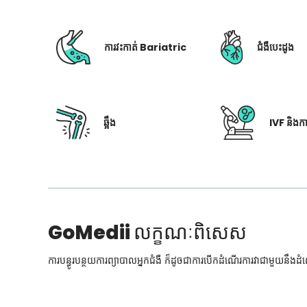
ការវះកាត់ Bariatric
ជំងឺបេះដូង
ឆ្អឹង
IVF និងក
GoMedii
លក្ខណៈពិសេស
ការបន្ធូរបន្ថយការព្យាបាលអ្នកជំងឺ ក៏ដូចជាការបើកដំណើរការវាជាមួយនឹងដ