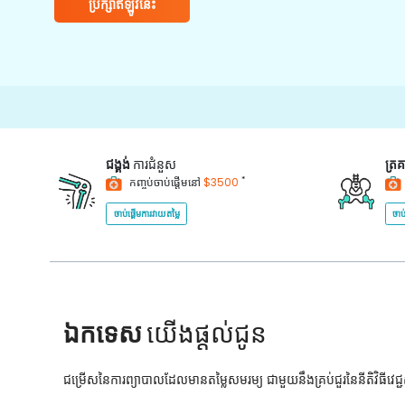
ប្រឹក្សាឥឡូវនេះ
15000
ជង្គង់
ការជំនួស
ត្រ
*
កញ្ចប់ចាប់ផ្តើមនៅ
$3500
ចាប់ផ្តើមការវាយតម្លៃ
ចាប
ឯកទេស
យើងផ្តល់ជូន
ជម្រើសនៃការព្យាបាលដែលមានតម្លៃសមរម្យ ជាមួយនឹងគ្រប់ជួរនៃនីតិវិធីវេ