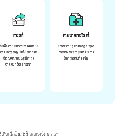
ការឆក់
តាមដានការថែទាំ
ដំណើរការបញ្ចេញចោលដោយ
ក្រោយ​ការ​ហូរ​ចេញ​ទទួល​បាន​
គ្មានបញ្ហាជាមួយនឹងឯកសារ
ការ​តាមដាន​ជា​ប្រចាំ​និង​ការ​
និងសម្ភារៈផ្សេងទៀតត្រូវ
បំពេញ​ថ្នាំ​នៅ​ទូទាំង​
បានយកចិត្តទុកដាក់
ម្បីបង្កើតចំណងដ៏ល្អសម្រាប់អនាគត។