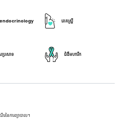
ឺ endocrinology
រោគស្ត្រី
ៃប្រសាទ
ជំងឺមហារីក
ដំណើរនៃការព្យាបាល។