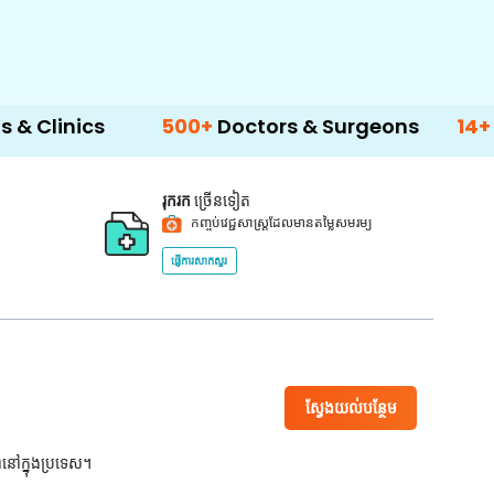
500+
Doctors & Surgeons
14+
Language Su
រុករក
ច្រើនទៀត
កញ្ចប់វេជ្ជសាស្ត្រដែលមានតម្លៃសមរម្យ
ផ្ញើការសាកសួរ
ស្វែងយល់បន្ថែម
ពនៅក្នុងប្រទេស។