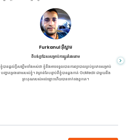
ជា សារ៉ាត់
ពីប្រទេសកម្ពុជាសម្រាប់ CKD
CKD គឺ​ជា​ស្ថានភាព​ពេញ​មួយ​ជីវិត​ដែល​កាន់តែ​អាក្រក់​ទៅៗ។ ខ្ញុំបានរងទុក្ខវាយូ
អ្នក​មិន​ដឹ
រហើយ ទីបំផុត GoMedii និងដៃគូរបស់គេម្នាក់នៅកម្ពុជា បានជួយខ្ញុំឱ្យដឹងថា វា
ក្រិន​ថ្លើម
ដល់ពេលថែរក្សាសុខភាពរបស់ខ្ញុំហើយ។
ទេ។ 