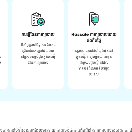
ការធ្វើផែនការព្យាបាល
Hassale ការព្យាបាលដោយ
ឥតគិតថ្លៃ
ពីសំបុត្រទៅទិដ្ឋាការ និងការ
ជ្រើសរើសកញ្ចប់ដែលមាន
ទទួលបានការថែទាំល្អបំផុតនៅ
យ
តម្លៃសមរម្យបំផុតក្នុងការធ្វើ
ក្នុងមន្ទីរពេទ្យល្បីឈ្មោះបំផុត
់
ផែនការព្យាបាល
ជាមួយវេជ្ជបណ្ឌិតដែល
មានបទពិសោធន៍នៅក្នុង
ប្រទេស
លបានការថែទាំសុខភាពដែលមានគុណភាពល្អបំផុតក្នុងដំណើរនៃការព្យាបាលរបស់ពួកគេ ដើ