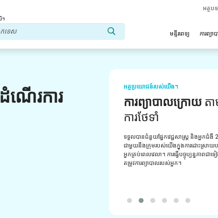
អត្ថប
លើ។
មន្ទីរពេទ្យ
ការព្យា
អត្ថប្រយោជន៍របស់យើង។
លដំណើរការ
ទីប្រឹក្សាវេជ្ជសាស្ត្រ
ជំន
ទទួលបានការគាំទ្រជាប្រចាំពីអ្នកប្រឹក្សាវេជ្ជសា
មានបទពិសោធន៍របស់យើង។ ផ្តល់ឱ្យអ្នកនូវដំប
ការណែនាំដ៏ល្អបំផុត។