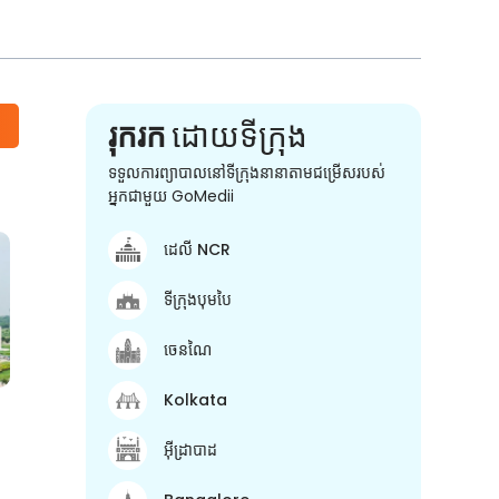
រុករក
ដោយទីក្រុង
ទទួលការព្យាបាលនៅទីក្រុងនានាតាមជម្រើសរបស់
អ្នកជាមួយ GoMedii
ដេលី NCR
ទីក្រុងបុមបៃ
ចេនណៃ
Kolkata
អ៊ីដ្រាបាដ