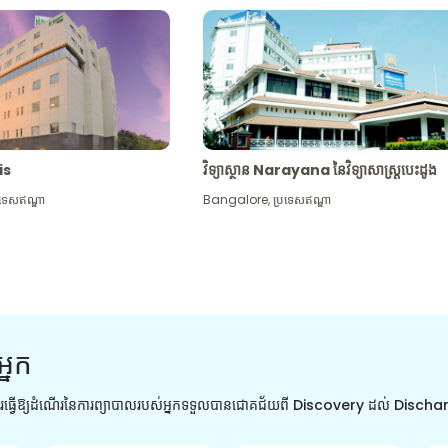
tis
វិទ្យាស្ថាន Narayana នៃវិទ្យាសាស្រ្តបេះដូង
រទេសឥណ្ឌា
Bangalore
,
ប្រទេសឥណ្ឌា
អ្នក
ការធ្វើឱ្យដំណើរនៃការព្យាបាលរបស់អ្នកទទួលបានជោគជ័យពី Discovery ដល់ Disch