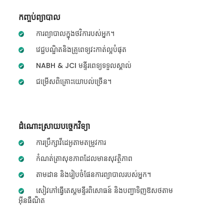
កញ្ចប់ព្យាបាល
ការព្យាបាលក្នុងថវិការបស់អ្នក។
វេជ្ជបណ្ឌិតនិងគ្រូពេទ្យវះកាត់ល្អបំផុត
NABH & JCI មន្ទីរពេទ្យទទួលស្គាល់
ជម្រើសពិគ្រោះយោបល់ច្រើន។
ដំណោះស្រាយបច្ចេកវិទ្យា
ការប្រឹក្សាវីដេអូតាមតម្រូវការ
កំណត់ត្រាសុខភាពដែលមានសុវត្ថិភាព
តាមដាន និងរៀបចំផែនការព្យាបាលរបស់អ្នក។
សៀវភៅធ្វើតេស្តមន្ទីរពិសោធន៍ និងបញ្ជាទិញឱសថតាម
អ៊ីនធឺណិត