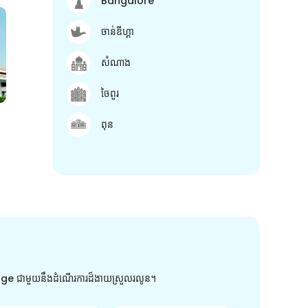
Bangalore
ចាន់ឌីហ្គា
សំណាង
ចៃពួរ
ពុន
arge ជាមួយនឹងដំណើរការដ៏ងាយស្រួលរលូន។