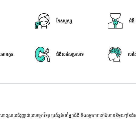
កែសម្ផស្ស
ជំង
ារមានកូន
ជំងឺសរសៃប្រសាទ
សរស
ំណោះស្រាយជំរុញដោយបច្ចេកវិទ្យា ប្រព័ន្ធថែទាំអ្នកជំងឺ និងតម្លាភាពនៅជំហាននីមួយៗនៃ