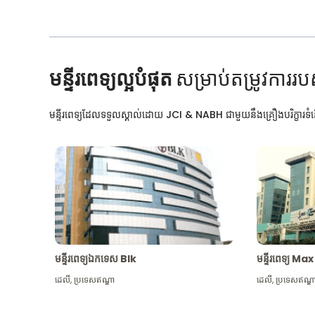
មន្ទីរពេទ្យល្អបំផុត
សម្រាប់តម្រូវការរប
មន្ទីរពេទ្យដែលទទួលស្គាល់ដោយ JCI & NABH ជាមួយនឹងគ្រឿងបរិក្ខារទំនើ
មន្ទីរពេទ្យឯកទេស Blk
មន្ទីរពេទ្យ 
ដេលី
,
ប្រទេសឥណ្ឌា
ដេលី
,
ប្រទេសឥណ្ឌ