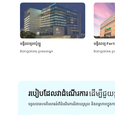
មន្ទីរពេទ្យអាប៉ូឡូ
មន្ទីរពេទ្យ For
Bangalore
,
ប្រទេសឥណ្ឌា
Bangalore
,
ប្
របៀបដែលវាដំណើរការ
ដើម្បី​ជួយ​
ទទួលបានបទពិសោធន៍ពីដំណើរការដ៏ងាយស្រួល និងតម្លាភាពក្នុង