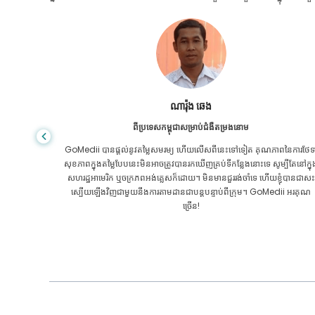
សានដាដាស
ពីបង់ក្លាដែសសម្រាប់ជំងឺក្រពះពោះវៀន
ៃការថែទាំ
ខ្ញុំបានថ្លែងអំណរគុណដល់កូនប្រុសរបស់ខ្ញុំ និងក្រុមដ៏អស្ចារ្យរបស់ GoMedii ដែ
បីតែនៅក្នុង
បានជួយខ្ញុំក្នុងការធ្វើដំណើររបស់ខ្ញុំពីបង់ក្លាដែសទៅកាន់ប្រទេសឥណ្ឌាដើម្បីទទួលកា
ុំបានជាសះ
ព្យាបាល។ យើងបានធ្វើការជ្រើសរើសត្រឹមត្រូវក្នុងការជ្រើសរើស GoMedii ។ ពួកគេ
ii អរគុណ
សូម្បីតែបន្ទាប់ពីការព្យាបាលរក្សាទំនាក់ទំនងដ៏ល្អជាមួយយើង