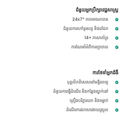
ជំនួយអ្នកប្រឹក្សាវេជ្ជសាស្ត្រ
24x7* ភាពអាចរកបាន
ជំនួយការហៅទូរសព្ទ និងជជែក
14+ ភាសាគាំទ្រ
ការណែនាំអំពីការព្យាបាល
ការថែទាំអ្នកជំងឺ
បុគ្គលិកពិសេសនៅមន្ទីរពេទ្យ
ជំនួយការធ្វើដំណើរ និងកន្លែងស្នាក់នៅ
គ្រឿងបរិក្ខារយក និងទម្លាក់
ដំណើរការឯកសារងាយស្រួល