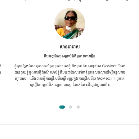
Furkanul អ៊ីស្លាម
ពីបង់ក្លាដែសសម្រាប់ការប្តូរតំរងនោម
ល
ខ្ញុំ​បាន​ផ្តល់​ក្តី​សង្ឃឹម​ទាំង​អស់​ថា ខ្ញុំ​នឹង​អាច​ទទួល​បាន​ការ​ព្យាបាល​គ្រប់​ប្រភេទ​សម្រាប់​
រ
បញ្ហា​តម្រងនោម​របស់​ខ្ញុំ។ វាគ្រាន់តែបន្ទាប់ពីខ្ញុំបានឆ្លងកាត់ GoMedii ជាមួយនឹង
ព្រះគុណរបស់អល់ឡោះហើយបានទាក់ទងពួកគេ។