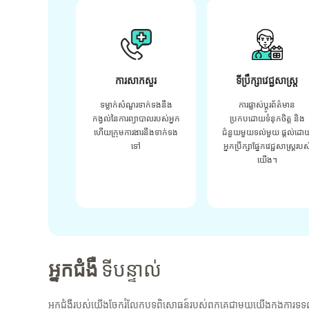
ការសាកសួរ
ទីប្រឹក្សាវេជ្ជសាស្ត្រ
ទម្លាក់សំណួរទាក់ទងនឹង
ការផ្លាស់ប្តូរព័ត៌មាន
កង្វល់នៃការព្យាបាលរបស់អ្នក
ប្រកបដោយទំនុកចិត្ត និង
ហើយក្រុមការងារនឹងទាក់ទង
ជំនួយមួយទល់មួយ ផ្តល់ដោ
ទៅ
អ្នកប្រឹក្សាផ្នែកវេជ្ជសាស្រ្តរបស
យើង។
អ្នកជំងឺ
ទីបន្ទាល់
អ្នកជំងឺរបស់យើងចែករំលែកបទពិសោធន៍របស់ពួកគេជាមួយយើងក្នុងការទទួ