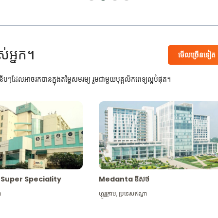
ស់អ្នក។
មើល​ច្រើន​ទៀត
បៗដែលអាចរកបានក្នុងតម្លៃសមរម្យ រួមជាមួយបុគ្គលិកពេទ្យល្អបំផុត។
Max Super Speciality
Medanta ឱសថ
ា
ហ្គូរូក្រាម
,
ប្រទេសឥណ្ឌា