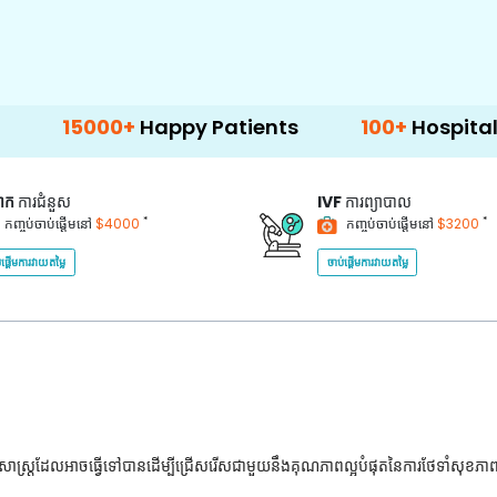
+
Happy Patients
100+
Hospitals & Clinics
គាក
ការជំនួស
IVF
ការព្យាបាល
*
*
កញ្ចប់ចាប់ផ្តើមនៅ
$4000
កញ្ចប់ចាប់ផ្តើមនៅ
$3200
់ផ្តើមការវាយតម្លៃ
ចាប់ផ្តើមការវាយតម្លៃ
ជ្ជសាស្រ្តដែលអាចធ្វើទៅបានដើម្បីជ្រើសរើសជាមួយនឹងគុណភាពល្អបំផុតនៃការថែទាំសុខភា