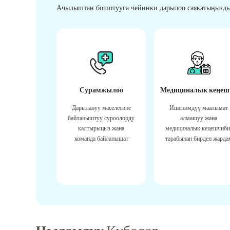
Ачылыштан бошотууга чейинки дарылоо саякатыңызды
Сурамжылоо
Медициналык кеңеш
Дарылануу маселесине
Ишенимдүү маалымат
байланыштуу суроолорду
алмашуу жана
калтырыңыз жана
медициналык кеңешчиби
команда байланышат
тарабынан бирден жарда