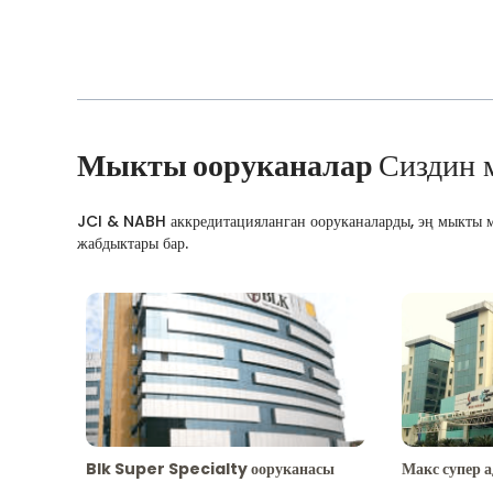
Мыкты ооруканалар
Сиздин 
JCI & NABH аккредитацияланган ооруканаларды, эң мыкты м
жабдыктары бар.
Blk Super Specialty ооруканасы
Макс супер 