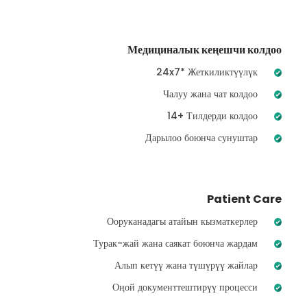
Медициналык кеңешчи колдоо
24x7* Жеткиликтүүлүк
Чалуу жана чат колдоо
14+ Тилдерди колдоо
Дарылоо боюнча сунуштар
Patient Care
Ооруканадагы атайын кызматкерлер
Турак-жай жана саякат боюнча жардам
Алып кетүү жана түшүрүү жайлар
Оңой документтештирүү процесси