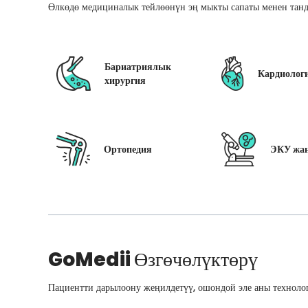
Өлкөдө медициналык тейлөөнүн эң мыкты сапаты менен танд
Бариатриялык
Кардиолог
хирургия
Ортопедия
ЭКУ жан
GoMedii
Өзгөчөлүктөрү
Пациентти дарылоону жеңилдетүү, ошондой эле аны технолог