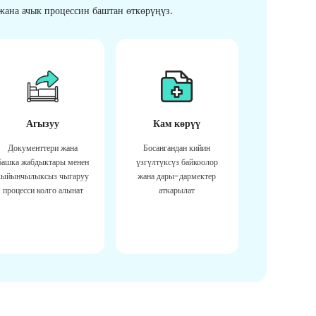
ана ачык процессин баштан өткөрүңүз.
Агызуу
Кам көрүү
Документтери жана
Босангандан кийин
башка жабдыктары менен
үзгүлтүксүз байкоолор
кыйынчылыксыз чыгаруу
жана дары-дармектер
процесси колго алынат
аткарылат