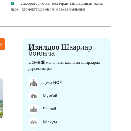
Лабораториялык тесттерди тапшырыңыз жана
дары-дармектерди онлайн заказ кылыңыз
үү
Изилдөө
Шаарлар
боюнча
GoMedii менен сиз каалаган шаарларда
дарыланыңыз
Дели NCR
Мумбай
Ченнай
Колкута