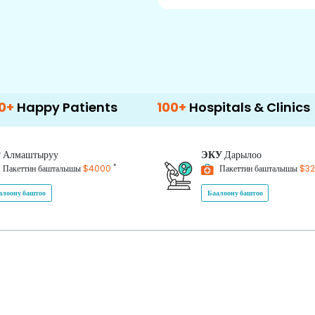
Patients
100+
Hospitals & Clinics
500
P
Алмаштыруу
ЭКУ
Дарылоо
*
Пакеттин башталышы
$4000
Пакеттин башталышы
$3
алоону баштоо
Баалоону баштоо