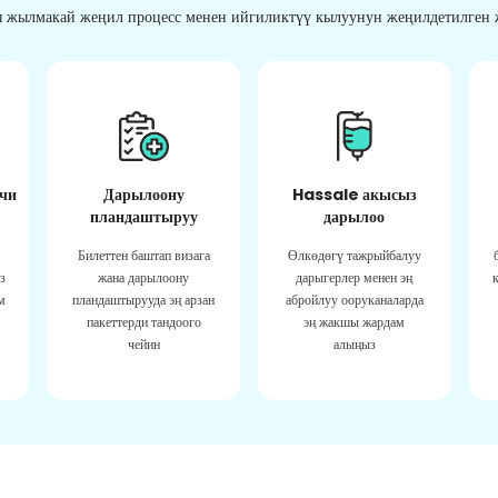
 жылмакай жеңил процесс менен ийгиликтүү кылуунун жеңилдетилген ж
чи
Дарылоону
Hassale акысыз
пландаштыруу
дарылоо
Билеттен баштап визага
Өлкөдөгү тажрыйбалуу
з
жана дарылоону
дарыгерлер менен эң
м
пландаштырууда эң арзан
абройлуу ооруканаларда
пакеттерди тандоого
эң жакшы жардам
чейин
алыңыз