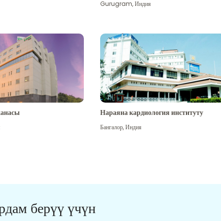
Gurugram
,
Индия
канасы
Нараяна кардиология институту
я
Бангалор
,
Индия
ардам берүү үчүн