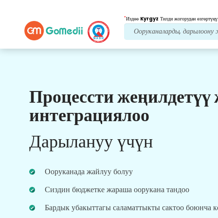
*
Издөө
Kyrgyz
Тилди жогорудан өзгөртүңү
Процессти жеңилдетүү
Биздин артыкчылыктар
интеграциялоо
Пост дарылоо
кам
көрүү
Дарылануу үчүн
Ар дайым көйгөйлөрүңүздү чечүү үчүн биздин
команда менен 24x7 медициналык жана
пациенттердин колдоосун алыңыз. Сиздин
Ооруканада жайлуу болуу
дарылоо муктаждыктарыңыз боюнча
үзгүлтүксүз жаңыртуулар.
Сиздин бюджетке жараша оорукана тандоо
Бардык убакыттагы саламаттыкты сактоо боюнча 