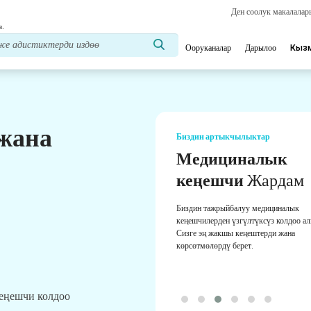
Ден соолук макалала
з.
Ооруканалар
Дарылоо
Кыз
 жана
Биздин артыкчылыктар
Медициналык
кеңешчи
Жардам
Биздин тажрыйбалуу медициналык
кеңешчилерден үзгүлтүксүз колдоо а
Сизге эң жакшы кеңештерди жана
көрсөтмөлөрдү берет.
кеңешчи колдоо