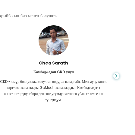
ажрыйбасын биз менен бөлүшөт.
Chea Sarath
Камбоджадан CKD үчүн
CKD - өмүр бою узакка созулган оору, ал начарлайт. Мен муну көпкө
Жашоо к
тарттым жана акыры GoMedii жана алардын Камбоджадагы
боордун
өнөктөштөрүнүн бири ден соолугумду сактоого убакыт келгенин
Акчам аз
түшүндүм.