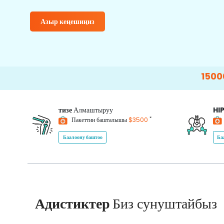
Азыр кеңешиңиз
15000+
Happy 
тизе
Алмаштыруу
HI
*
Пакеттин башталышы
$3500
Баалоону баштоо
Ба
Адистиктер
Биз сунуштайбыз