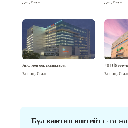
Дели
,
Индия
Дели
,
Индия
Аполлон ооруканалары
Fortis оору
Бангалор
,
Индия
Бангалор
,
Инди
Бул кантип иштейт
сага ж