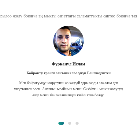
арылоо жолу боюнча эң мыкты сапаттагы саламаттыкты сактоо боюнча т
Фурканул Ислам
Бөйрөктү трансплантациялоо үчүн Бангладештен
Мен бөйрөгүмдүн оорусунан ар кандай дарыларды ала алам деп
үмүттөнгөн элем. Алланын ырайымы менен GoMedii менен жолугуп,
алар менен байланышкандан кийин гана болду.