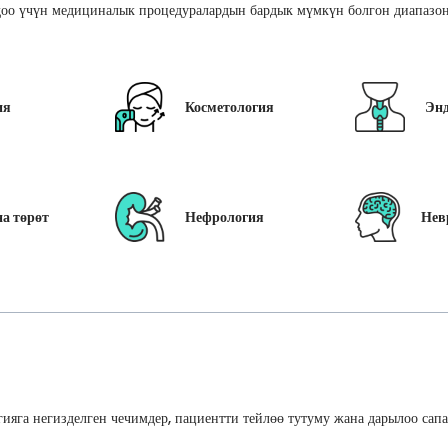
оо үчүн медициналык процедуралардын бардык мүмкүн болгон диапазон
ия
Косметология
Эн
а төрөт
Нефрология
Нев
ияга негизделген чечимдер, пациентти тейлөө тутуму жана дарылоо сап