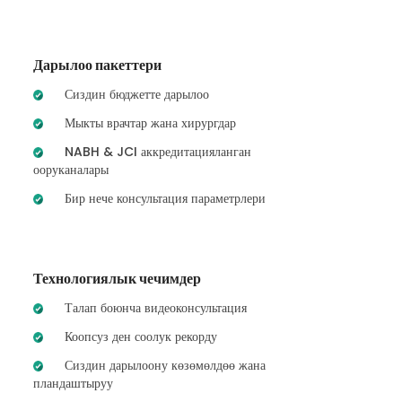
Дарылоо пакеттери
Сиздин бюджетте дарылоо
Мыкты врачтар жана хирургдар
NABH & JCI аккредитацияланган
ооруканалары
Бир нече консультация параметрлери
Технологиялык чечимдер
Талап боюнча видеоконсультация
Коопсуз ден соолук рекорду
Сиздин дарылоону көзөмөлдөө жана
пландаштыруу