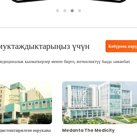
муктаждыктарыңыз үчүн
Көбүрөөк көр
едициналык кызматкерлер менен бирге, жеткиликтүү баада заманбап
адистештирилген оорукана
Medanta The Medicity