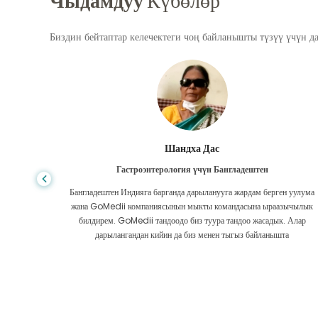
Чыдамдуу
Күбөлөр
Биздин бейтаптар келечектеги чоң байланышты түзүү үчүн д
Шандха Дас
Гастроэнтерология үчүн Бангладештен
да көп,
Бангладештен Индияга барганда дарыланууга жардам берген уулума
л тургай
жана GoMedii компаниясынын мыкты командасына ыраазычылык
зек жок,
билдирем. GoMedii тандоодо биз туура тандоо жасадык. Алар
ттим.
дарылангандан кийин да биз менен тыгыз байланышта