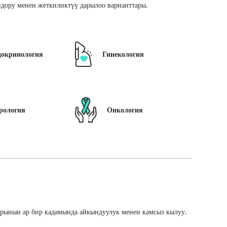
дору менен жеткиликтүү дарылоо варианттары.
докринология
Гинекология
рология
Онкология
арынын ар бир кадамында айкындуулук менен камсыз кылуу.