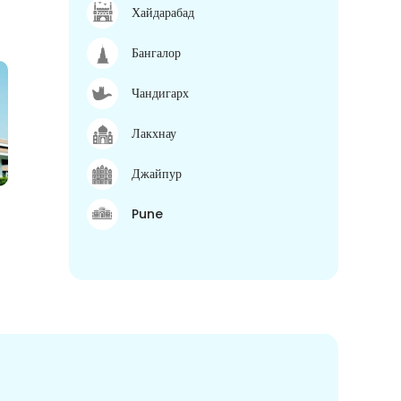
Хайдарабад
Бангалор
Чандигарх
Лакхнау
Джайпур
Pune