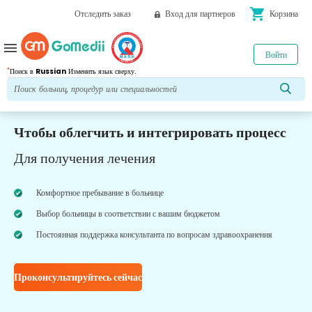
shopping_cart
Отследить заказ
Вход для партнеров
Корзина
menu
Войти
*
Поиск в
Russian
Изменить язык сверху.
Чтобы облегчить и интегрировать процесс
Для получения лечения
Комфортное пребывание в больнице
Выбор больницы в соответствии с вашим бюджетом
Постоянная поддержка консультанта по вопросам здравоохранения
Проконсультируйтесь сейчас