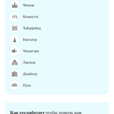
Ченнаи
Калькутта
Хайдарабад
Бангалор
Чандигарх
Лакхнау
Джайпур
Пуна
Как это работает
чтобы помочь вам