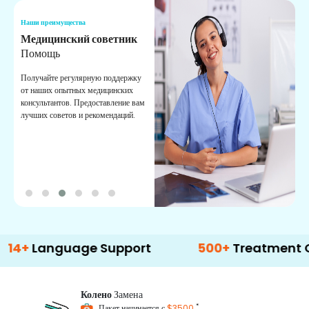
Наши преимущества
Н
Медицинский советник
О
Помощь
К
Получайте регулярную поддержку
О
от наших опытных медицинских
с
консультантов. Предоставление вам
п
лучших советов и рекомендаций.
в
о
anguage Support
500+
Treatment Option
Колено
Замена
*
Пакет начинается с
$3500