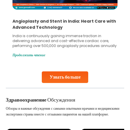
Angioplasty and Stent in India: Heart Care with
Advanced Technology
India is continuously gaining immense traction in
delivering advanced and cost-effective cardiac care,
performing over 500,000 angioplasty procedures annually
with a success rate exceeding 90%. Patients across the
Продолжить чтение
globe are searching for treatments like angioplasty and
stent placement in Indian hospitals, owing to the
combination of high-quality care and affordability.
Studies, such as one published
Узнать больше
Continue Reading
Здравоохранение
Обсуждения
Обзоры и важные обсуждения с самыми опытными врачами и медицинскими
экспертами страны вместе с отзывами пациентов на нашей платформе.