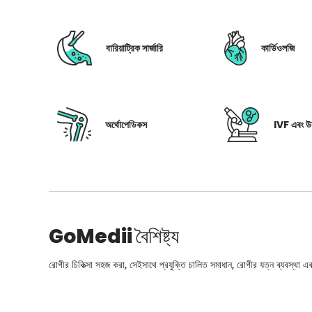
বারিয়াট্রিক সার্জারি
কার্ডিওলজি
অর্থোপেডিকস
IVF এবং উর
GoMedii
বৈশিষ্ট্য
রোগীর চিকিত্সা সহজ করা, সেইসাথে প্রযুক্তি চালিত সমাধান, রোগীর যত্ন ব্যবস্থা এবং