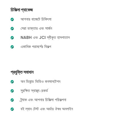
চিকিত্সা প্যাকেজ
আপনার বাজেটে চিকিৎসা
সেরা ডাক্তার এবং সার্জন
NABH এবং JCI স্বীকৃত হাসপাতাল
একাধিক পরামর্শের বিকল্প
প্রযুক্তি সমাধান
অন ডিমান্ড ভিডিও কনসালটেশন
সুরক্ষিত স্বাস্থ্য রেকর্ড
ট্র্যাক এবং আপনার চিকিত্সা পরিকল্পনা
বই ল্যাব টেস্ট এবং অর্ডার ঔষধ অনলাইন