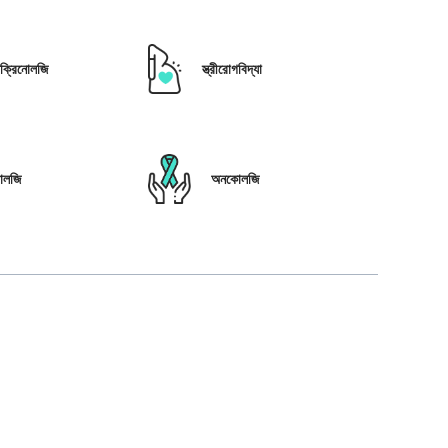
োক্রিনোলজি
স্ত্রীরোগবিদ্যা
োলজি
অনকোলজি