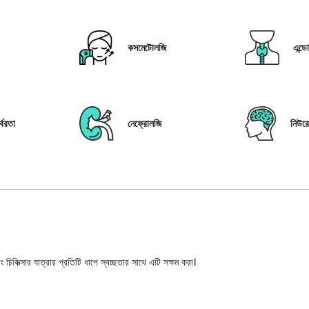
কসমেটোলজি
এন্ড
্বরতা
নেফ্রোলজি
নিউর
 চিকিত্সার যাত্রার প্রতিটি ধাপে স্বচ্ছতার সাথে এটি সক্ষম করা।