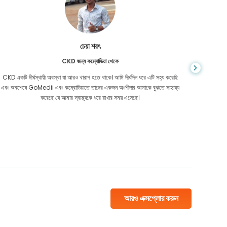
চেয়া শরৎ
CKD জন্য কম্বোডিয়া থেকে
CKD একটি দীর্ঘস্থায়ী অবস্থা যা আরও খারাপ হতে থাকে। আমি দীর্ঘদিন ধরে এটি সহ্য করেছি
আপনি কখনই জ
এবং অবশেষে GoMedii এবং কম্বোডিয়াতে তাদের একজন অংশীদার আমাকে বুঝতে সাহায্য
আমার কো
করেছে যে আমার স্বাস্থ্যকে ধরে রাখার সময় এসেছে।
বাংলাদেশ
আরও এক্সপ্লোর করুন