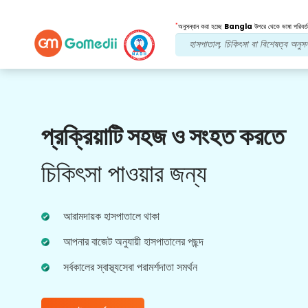
*
অনুসন্ধান করা হচ্ছে
Bangla
উপরে থেকে ভাষা পরিবর্ত
আমাদের সুবিধা
প্রক্রিয়াটি সহজ ও সংহত করতে
পোস্ট চিকিত্সা
অনুসরণ যত্ন
চিকিৎসা পাওয়ার জন্য
আপনার সমস্যার সমাধান করার জন্য আমাদের দলের সাথে 24x7
চিকিৎসা এবং রোগীর সহায়তা পান। আপনার চিকিৎসার
প্রয়োজনীয়তার নিয়মিত আপডেট।
আরামদায়ক হাসপাতালে থাকা
আপনার বাজেট অনুযায়ী হাসপাতালের পছন্দ
সর্বকালের স্বাস্থ্যসেবা পরামর্শদাতা সমর্থন