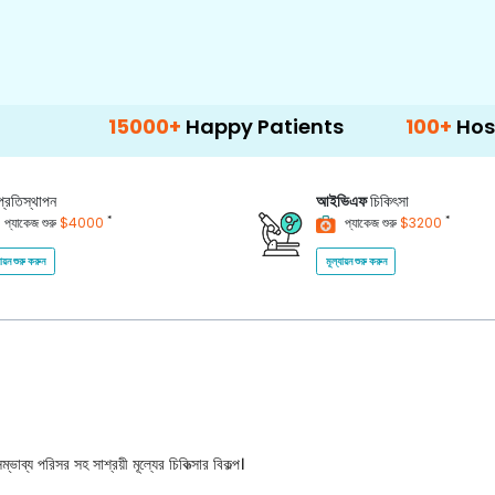
15000+
Happy Patients
100+
Hospitals & C
প্রতিস্থাপন
আইভিএফ
চিকিৎসা
*
*
প্যাকেজ শুরু
$4000
প্যাকেজ শুরু
$3200
যায়ন শুরু করুন
মূল্যায়ন শুরু করুন
ভাব্য পরিসর সহ সাশ্রয়ী মূল্যের চিকিত্সার বিকল্প।