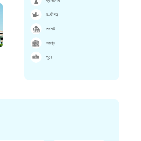
ব্যাঙ্গালোর
চণ্ডীগড়
লখনউ
জয়পুর
পুনে