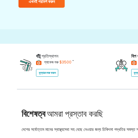
এখনই পরামর্শ করুন
হাঁটু
প্রতিস্থাপন
হিপ
*
প্যাকেজ শুরু
$3500
মূল্যায়ন শুরু করুন
মূল্
বিশেষত্ব
আমরা প্রস্তাব করছি
দেশের সর্বোত্তম মানের স্বাস্থ্যসেবা সহ বেছে নেওয়ার জন্য চিকিৎসা পদ্ধতির সমস্ত সম্