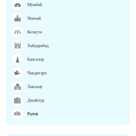
Мумбай
Ченнай
Колкута
Хайдарабад
Бангалор
Чандигарх
Лакхнау
Джайпур
Pune