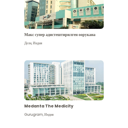
Макс супер адистештирилген оорукана
Дели
,
Индия
Medanta The Medicity
Gurugram
,
Индия