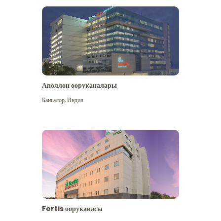
Аполлон ооруканалары
Көбүрөөк көрүү
Бангалор
,
Индия
Fortis ооруканасы