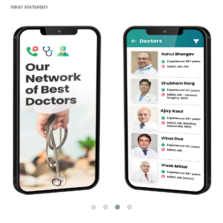
заказ кылыңыз