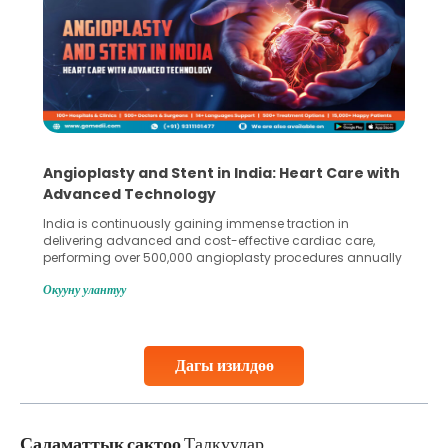
Angioplasty and Stent in India: Heart Care with
Advanced Technology
India is continuously gaining immense traction in
delivering advanced and cost-effective cardiac care,
performing over 500,000 angioplasty procedures annually
with a success rate exceeding 90%. Patients across the
Окууну улантуу
globe are searching for treatments like angioplasty and
stent placement in Indian hospitals, owing to the
combination of high-quality care and affordability.
Studies, such as one published
Дагы изилдөө
Continue Reading
Саламаттык сактоо
Талкуулар