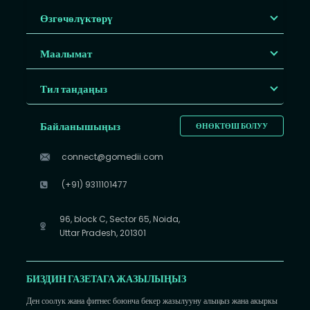
Өзгөчөлүктөрү
Маалымат
Тил тандаңыз
Байланышыңыз
ӨНӨКТӨШ БОЛУУ
connect@gomedii.com
(+91) 9311101477
96, block C, Sector 65, Noida,
Uttar Pradesh, 201301
БИЗДИН ГАЗЕТАГА ЖАЗЫЛЫҢЫЗ
Ден соолук жана фитнес боюнча бекер жазылууну алыңыз жана акыркы