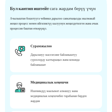
Бул кантип иштейт
сага жардам берүү үчүн
Ачылыштан бошотууга чейинки дарылоо саякатыңызды жылмакай
жеңил процесс менен ийгиликтүү кылуунун жеңилдетилген жана ачык
процессин баштан өткөрүңүз.
Сурамжылоо
Дарылануу маселесине байланыштуу
суроолорду калтырыңыз жана команда
байланышат
Медициналык кеңешчи
Ишенимдүү маалымат алмашуу жана
медициналык кеңешчибиз тарабынан бирден
жардам