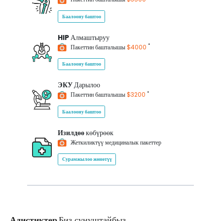
Баалоону баштоо
HIP
Алмаштыруу
*
Пакеттин башталышы
$4000
Баалоону баштоо
ЭКУ
Дарылоо
*
Пакеттин башталышы
$3200
Баалоону баштоо
Изилдөө
көбүрөөк
Жеткиликтүү медициналык пакеттер
Сурамжылоо жөнөтүү
Адистиктер
Биз сунуштайбыз