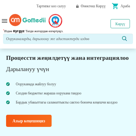
shopping_cart
Тартипке көз салуу
Өнөктөш Кирүү
Араба
menu
Кирүү
*
Издөө
Kyrgyz
Тилди жогорудан өзгөртүңүз.
Процессти жеңилдетүү жана интеграциялоо
Дарылануу үчүн
Ооруканада жайлуу болуу
Сиздин бюджетке жараша оорукана тандоо
Бардык убакыттагы саламаттыкты сактоо боюнча кеңешчи колдоо
Азыр кеңешиңиз