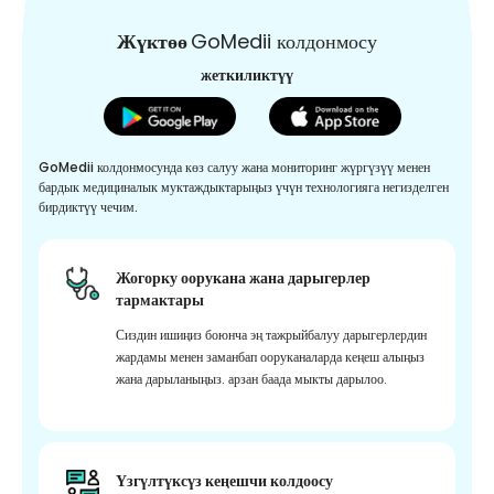
Жүктөө
GoMedii колдонмосу
жеткиликтүү
GoMedii колдонмосунда көз салуу жана мониторинг жүргүзүү менен
бардык медициналык муктаждыктарыңыз үчүн технологияга негизделген
бирдиктүү чечим.
Жогорку оорукана жана дарыгерлер
тармактары
Сиздин ишиңиз боюнча эң тажрыйбалуу дарыгерлердин
жардамы менен заманбап ооруканаларда кеңеш алыңыз
жана дарыланыңыз. арзан баада мыкты дарылоо.
Үзгүлтүксүз кеңешчи колдоосу