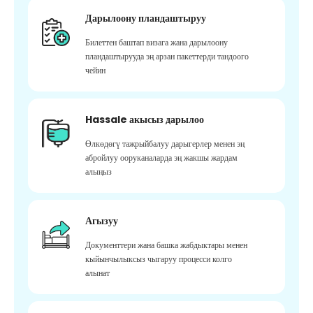
Дарылоону пландаштыруу
Билеттен баштап визага жана дарылоону
пландаштырууда эң арзан пакеттерди тандоого
чейин
Hassale акысыз дарылоо
Өлкөдөгү тажрыйбалуу дарыгерлер менен эң
абройлуу ооруканаларда эң жакшы жардам
алыңыз
Агызуу
Документтери жана башка жабдыктары менен
кыйынчылыксыз чыгаруу процесси колго
алынат