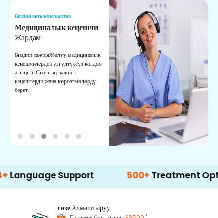
Биздин артыкчылыктар
Б
Медициналык кеңешчи
О
Жардам
К
Биздин тажрыйбалуу медициналык
Д
кеңешчилерден үзгүлтүксүз колдоо
ж
алыңыз. Сизге эң жакшы
р
кеңештерди жана көрсөтмөлөрдү
т
берет.
о
uage Support
500+
Treatment Options
тизе
Алмаштыруу
*
Пакеттин башталышы
$3500