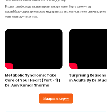
Биздин платформада пациенттердин пикири менен бирге өлкөнүн эң
тажрыйбалуу дарыгерлери жана медициналык эксперттери менен сын-пикирлер
жана маанилүү талкуулар.
Metabolic Syndrome: Take
Surprising Reasons fo
Care of Your Heart (Part - 1) |
in Adults By Dr. Mudas
Dr. Ajay Kumar Sharma
Баарын көрүү