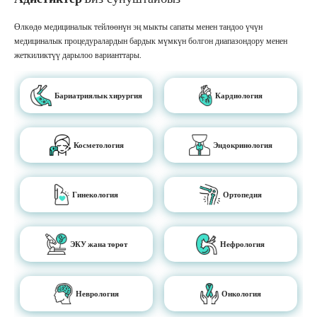
Өлкөдө медициналык тейлөөнүн эң мыкты сапаты менен тандоо үчүн
медициналык процедуралардын бардык мүмкүн болгон диапазондору менен
жеткиликтүү дарылоо варианттары.
Бариатриялык хирургия
Кардиология
Косметология
Эндокринология
Гинекология
Ортопедия
ЭКУ жана төрөт
Нефрология
Неврология
Онкология