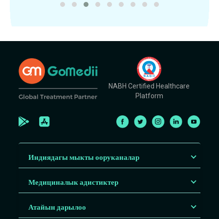
NABH Certified Healthcare
Platform
Индиядагы мыкты ооруканалар
Медициналык адистиктер
Атайын дарылоо