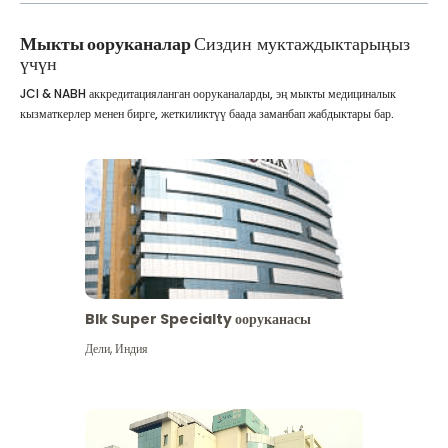
Мыкты ооруканалар
Сиздин муктаждыктарыңыз
үчүн
JCI & NABH аккредитацияланган ооруканаларды, эң мыкты медициналык
кызматкерлер менен бирге, жеткиликтүү баада заманбап жабдыктары бар.
Blk Super Specialty ооруканасы
Дели
,
Индия