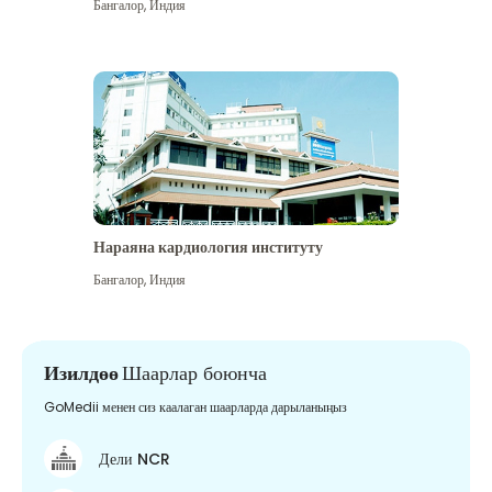
Бангалор
,
Индия
Нараяна кардиология институту
Бангалор
,
Индия
Изилдөө
Шаарлар боюнча
GoMedii менен сиз каалаган шаарларда дарыланыңыз
Дели NCR