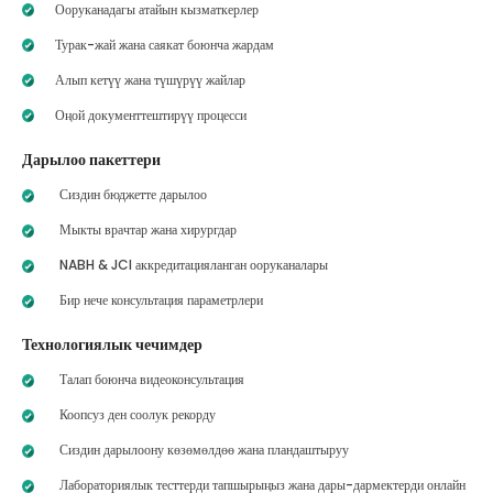
Ооруканадагы атайын кызматкерлер
Турак-жай жана саякат боюнча жардам
Алып кетүү жана түшүрүү жайлар
Оңой документтештирүү процесси
Дарылоо пакеттери
Сиздин бюджетте дарылоо
Мыкты врачтар жана хирургдар
NABH & JCI аккредитацияланган ооруканалары
Бир нече консультация параметрлери
Технологиялык чечимдер
Талап боюнча видеоконсультация
Коопсуз ден соолук рекорду
Сиздин дарылоону көзөмөлдөө жана пландаштыруу
Лабораториялык тесттерди тапшырыңыз жана дары-дармектерди онлайн