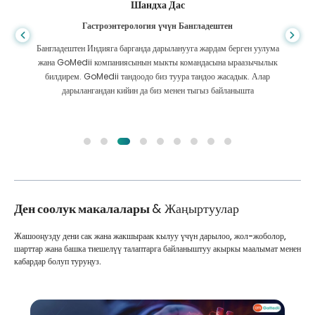
Шандха Дас
Гастроэнтерология үчүн Бангладештен
Бангладештен Индияга барганда дарыланууга жардам берген уулума
жана GoMedii компаниясынын мыкты командасына ыраазычылык
билдирем. GoMedii тандоодо биз туура тандоо жасадык. Алар
дарылангандан кийин да биз менен тыгыз байланышта
Ден соолук макалалары
& Жаңыртуулар
Жашооңузду дени сак жана жакшыраак кылуу үчүн дарылоо, жол-жоболор,
шарттар жана башка тиешелүү талаптарга байланыштуу акыркы маалымат менен
кабардар болуп туруңуз.