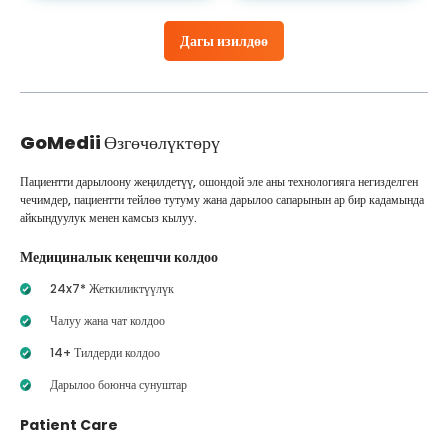
Дагы изилдөө
GoMedii
Өзгөчөлүктөрү
Пациентти дарылоону жеңилдетүү, ошондой эле аны технологияга негизделген
чечимдер, пациентти тейлөө тутуму жана дарылоо сапарынын ар бир кадамында
айкындуулук менен камсыз кылуу.
Медициналык кеңешчи колдоо
24x7* Жеткиликтүүлүк
Чалуу жана чат колдоо
14+ Тилдерди колдоо
Дарылоо боюнча сунуштар
Patient Care