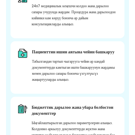
24x7 медициналык кеңешчи колдоо жана дарылоо
сапары учурунда жардам. Процедура жана дарылоодон
кийинки кам көрүү боюнча ар дайым
консультацияларды алыңыз.
Пациенттин ишин аягына чейин башкаруу
Табылгандан тартып чыгарууга чейин ар кандай
документтерди камтыган ишти башкаруунун жардамы
менен дарылоо сапары боюнча үзгүлтүксүз
жаңыртууларды алыңыз.
Бюджеттик дарылоо жана убара болбостон
документтер
Ыңгайлаштырылган дарылоо параметрлерин алыңыз.
Колдонмо аркылуу документтерди жүктөө жана
иштетүү кыйынчылыксыз бюджетке ылайыкталган баа