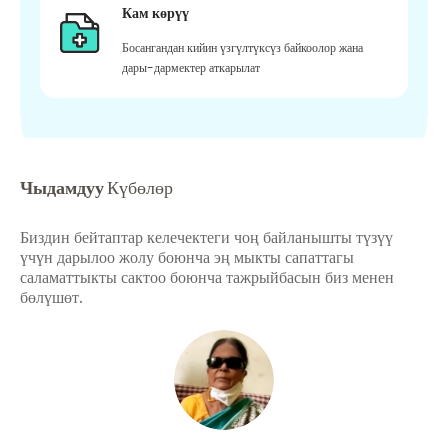
Кам көрүү
Босангандан кийин үзгүлтүксүз байкоолор жана
дары-дармектер аткарылат
Чыдамдуу
Күбөлөр
Биздин бейтаптар келечектеги чоң байланышты түзүү
үчүн дарылоо жолу боюнча эң мыкты сапаттагы
саламаттыкты сактоо боюнча тажрыйбасын биз менен
бөлүшөт.