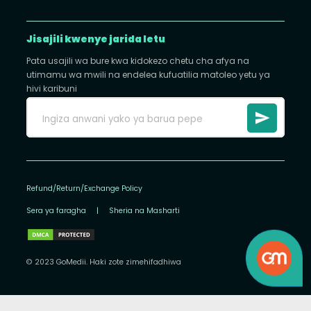
Jisajili kwenye jarida letu
Pata usajili wa bure kwa kidokezo chetu cha afya na
utimamu wa mwili na endelea kufuatilia matoleo yetu ya
hivi karibuni
Refund/Return/Exchange Policy
Sera ya faragha
|
Sheria na Masharti
© 2023 GoMedii. Haki zote zimehifadhiwa