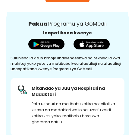
Pakua
Programu ya GoMedii
Inapatikana kwenye
Suluhisho la kituo kimoja linaloendeshwa na teknolojia kwa
mahitaji yako yote ya matibabu kwa ufuatiliaji na ufuatiliaji
unaopatikana kwenye Programu ya GoMedii.
Mitandao ya Juu ya Hospitali na
Madaktari
Pata ushauri na matibabu katika hospitali za
kisasa na madaktari walio na uzoefu zaidi
katika kesi yako. matibabu bora kwa
gharama nafuu.