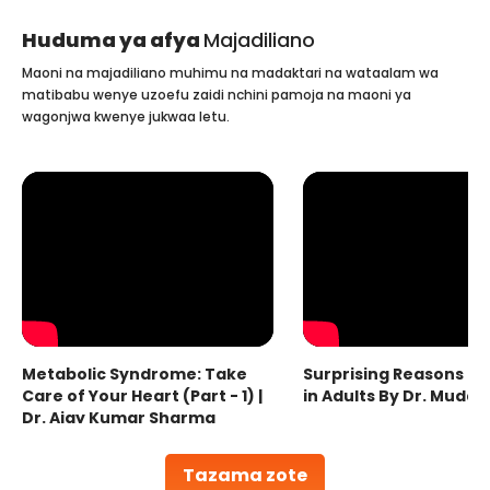
Huduma ya afya
Majadiliano
Maoni na majadiliano muhimu na madaktari na wataalam wa
matibabu wenye uzoefu zaidi nchini pamoja na maoni ya
wagonjwa kwenye jukwaa letu.
Metabolic Syndrome: Take
Surprising Reasons fo
Care of Your Heart (Part - 1) |
in Adults By Dr. Mudas
Dr. Ajay Kumar Sharma
Tazama zote