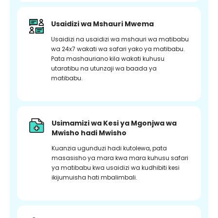
Usaidizi wa Mshauri Mwema
Usaidizi na usaidizi wa mshauri wa matibabu
wa 24x7 wakati wa safari yako ya matibabu.
Pata mashauriano kila wakati kuhusu
utaratibu na utunzaji wa baada ya
matibabu.
Usimamizi wa Kesi ya Mgonjwa wa
Mwisho hadi Mwisho
Kuanzia ugunduzi hadi kutolewa, pata
masasisho ya mara kwa mara kuhusu safari
ya matibabu kwa usaidizi wa kudhibiti kesi
ikijumuisha hati mbalimbali.