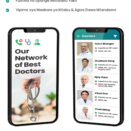
Fuatilia na Upange Matibabu Yako
Vipimo vya Maabara ya Kitabu & Agiza Dawa Mtandaoni