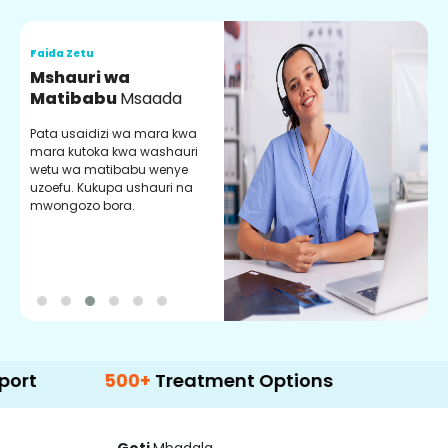
Faida Zetu
Video ya Mtandaoni
Ushauri
Ushauri wa mtandaoni na
madaktari wetu wenye uzoefu
zaidi kuhusu matibabu kwa
wakati halisi ili kupata uzoefu
bora wa afya.
500+
Treatment Options