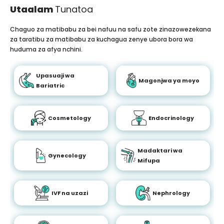
Utaalam
Tunatoa
Chaguo za matibabu za bei nafuu na safu zote zinazowezekana
za taratibu za matibabu za kuchagua zenye ubora bora wa
huduma za afya nchini.
Upasuaji wa
Magonjwa ya moyo
Bariatric
Cosmetology
Endocrinology
Madaktari wa
Gynecology
Mifupa
IVF na uzazi
Nephrology