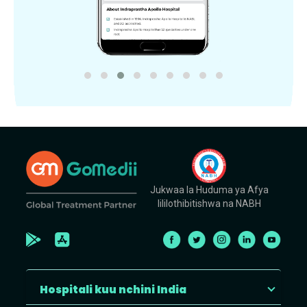
Jukwaa la Huduma ya Afya
lililothibitishwa na NABH
Hospitali kuu nchini India