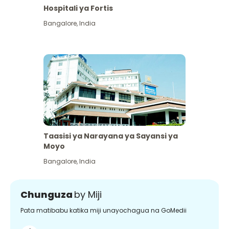
Hospitali ya Fortis
Bangalore
,
India
Taasisi ya Narayana ya Sayansi ya
Moyo
Bangalore
,
India
Chunguza
by Miji
Pata matibabu katika miji unayochagua na GoMedii