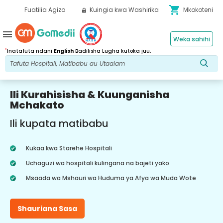
shopping_cart
Fuatilia Agizo
Kuingia kwa Washirika
Mkokoteni
menu
Weka sahihi
*
Inatafuta ndani
English
Badilisha Lugha kutoka juu.
Ili Kurahisisha & Kuunganisha
Mchakato
Ili kupata matibabu
Kukaa kwa Starehe Hospitali
Uchaguzi wa hospitali kulingana na bajeti yako
Msaada wa Mshauri wa Huduma ya Afya wa Muda Wote
Shauriana Sasa