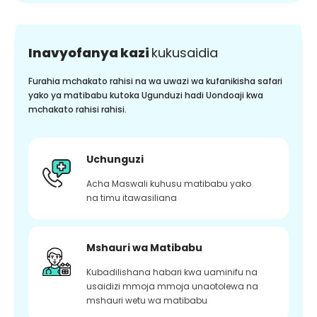
Inavyofanya kazi
kukusaidia
Furahia mchakato rahisi na wa uwazi wa kufanikisha safari
yako ya matibabu kutoka Ugunduzi hadi Uondoaji kwa
mchakato rahisi rahisi.
Uchunguzi
Acha Maswali kuhusu matibabu yako
na timu itawasiliana
Mshauri wa Matibabu
Kubadilishana habari kwa uaminifu na
usaidizi mmoja mmoja unaotolewa na
mshauri wetu wa matibabu