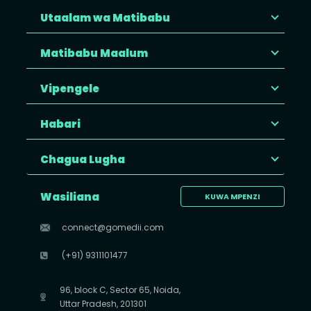
Utaalam wa Matibabu
Matibabu Maalum
Vipengele
Habari
Chagua Lugha
Wasiliana
KUWA MPENZI
connect@gomedii.com
(+91) 9311101477
96, block C, Sector 65, Noida,
Uttar Pradesh, 201301