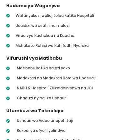
Huduma ya Wagonjwa
Wafanyakazi waliojitolea katika Hospitali
Usaidizi wa usafiri na malazi
Vifaa vya Kuchukua na Kuacha
Mchakato Rahisi wa Kuhifadhi Nyaraka
Vifurushi vya Matibabu
Matibabu katika bajeti yako
Madaktari na Madaktari Bora wa Upasuaji
NABH & Hospitali Zilizoidhinishwa na JCI
Chaguzi nyingi za Ushauri
Ufumbuzi wa Teknolojia
Ushauri wa Video unapohitaji
Rekodi ya afya iliyolindwa