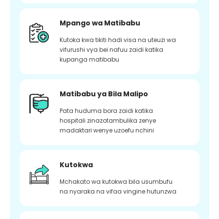
Mpango wa Matibabu
Kutoka kwa tikiti hadi visa na uteuzi wa
vifurushi vya bei nafuu zaidi katika
kupanga matibabu
Matibabu ya Bila Malipo
Pata huduma bora zaidi katika
hospitali zinazotambulika zenye
madaktari wenye uzoefu nchini
Kutokwa
Mchakato wa kutokwa bila usumbufu
na nyaraka na vifaa vingine hutunzwa