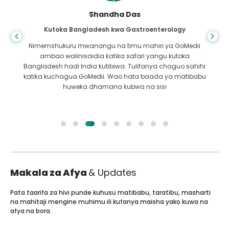
Shandha Das
Kutoka Bangladesh kwa Gastroenterology
Nimemshukuru mwanangu na timu mahiri ya GoMedii
ambao walinisaidia katika safari yangu kutoka
Bangladesh hadi India kutibiwa. Tulifanya chaguo sahihi
katika kuchagua GoMedii. Wao hata baada ya matibabu
huweka dhamana kubwa na sisi
Makala za Afya
& Updates
Pata taarifa za hivi punde kuhusu matibabu, taratibu, masharti
na mahitaji mengine muhimu ili kufanya maisha yako kuwa na
afya na bora.