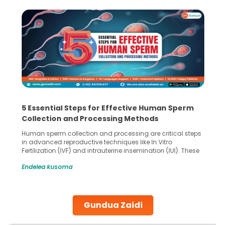
5 Essential Steps for Effective Human Sperm
Collection and Processing Methods
Human sperm collection and processing are critical steps
in advanced reproductive techniques like In Vitro
Fertilization (IVF) and intrauterine insemination (IUI). These
methods enable medical professionals to tackle fertility
Endelea kusoma
challenges and help couples achieve their dream of
parenthood. Skilled technicians collect sperm using
specialized procedures to ensure optimal quality. Once
collected, they process the
Gundua Zaidi
Continue Reading