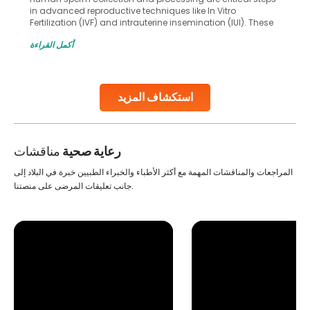
in advanced reproductive techniques like In Vitro
Fertilization (IVF) and intrauterine insemination (IUI). These
methods enable medical professionals to tackle fertility
أكمل القراءة
challenges and help couples achieve their dream of
parenthood. Skilled technicians collect sperm using
specialized procedures to ensure optimal quality. Once
collected, they process the
استكشاف المزيد
Continue Reading
رعاية صحية
مناقشات
المراجعات والمناقشات المهمة مع أكثر الأطباء والخبراء الطبيين خبرة في البلاد إلى
جانب تعليقات المرضى على منصتنا.