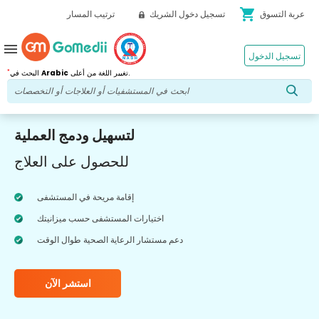
shopping_cart
عربة التسوق
تسجيل دخول الشريك
ترتيب المسار
menu
تسجيل الدخول
*
تغيير اللغة من أعلى.
Arabic
البحث في
لتسهيل ودمج العملية
للحصول على العلاج
إقامة مريحة في المستشفى
اختيارات المستشفى حسب ميزانيتك
دعم مستشار الرعاية الصحية طوال الوقت
استشر الآن