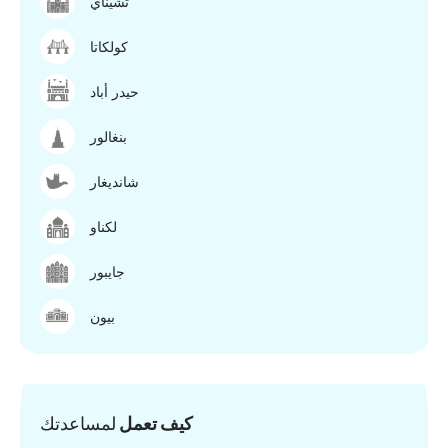
تشيناي
كولكاتا
حيدر أباد
بنغالور
شانديغار
لكناو
جايبور
بيون
كيف تعمل
لمساعدتك