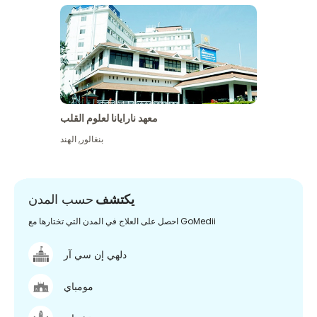
معهد نارايانا لعلوم القلب
بنغالور
,
الهند
يكتشف
حسب المدن
احصل على العلاج في المدن التي تختارها مع GoMedii
دلهي إن سي آر
مومباي