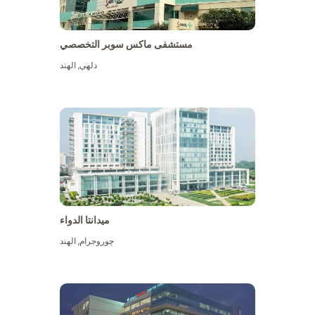
مستشفى ماكس سوبر التخصصي
دلهي
,
الهند
ميدانتا الدواء
جوروجرام
,
الهند