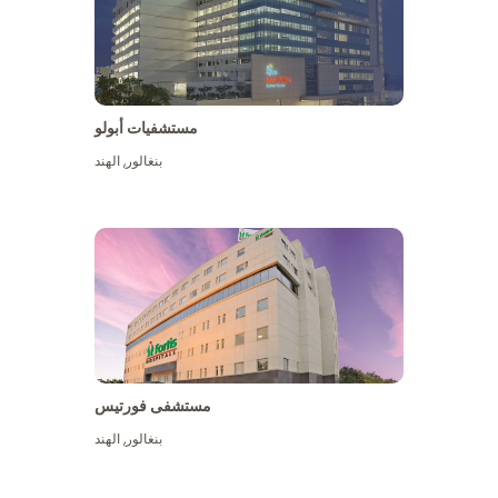
مستشفيات أبولو
بنغالور
,
الهند
عرض المزيد
مستشفى فورتيس
بنغالور
,
الهند