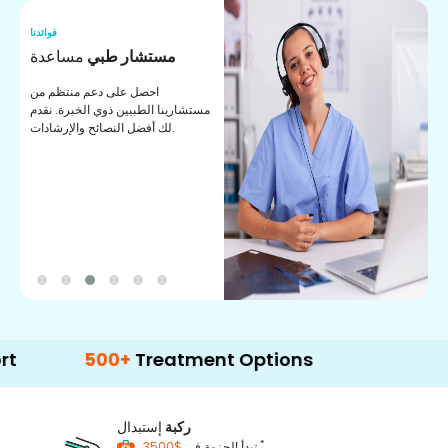
نا
فوائدنا
ت
مستشار طبي
مساعدة
ت
احصل على دعم منتظم من
مستشارينا الطبيين ذوي الخبرة. نقدم
ا
لك أفضل النصائح والإرشادات.
ي
ة
500+
Treatment Options
ركبة
إستبدال
*
$3500
تبدأ الحزمة في