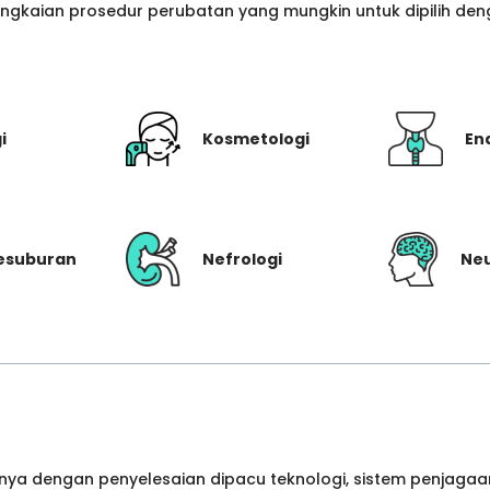
gkaian prosedur perubatan yang mungkin untuk dipilih denga
i
Kosmetologi
En
Kesuburan
Nefrologi
Neu
ya dengan penyelesaian dipacu teknologi, sistem penjagaan