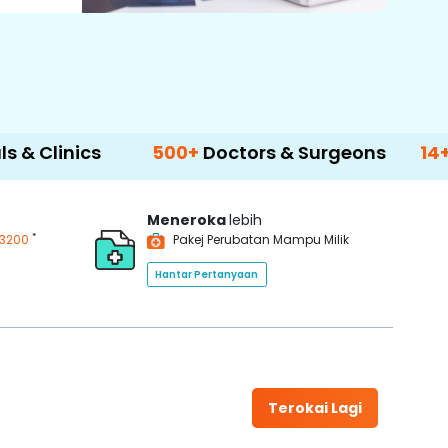
cs
500+
Doctors & Surgeons
14+
Languag
Meneroka
lebih
*
3200
Pakej Perubatan Mampu Milik
Hantar Pertanyaan
Terokai Lagi