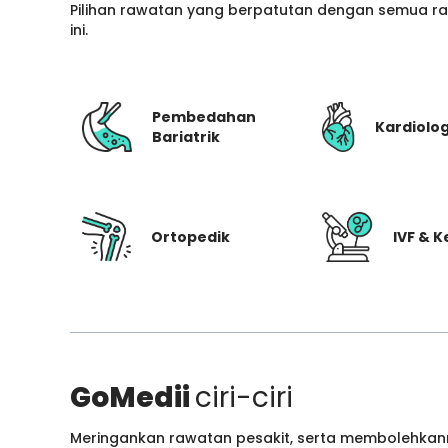
Pilihan rawatan yang berpatutan dengan semua ran
ini.
Pembedahan
Kardiolog
Bariatrik
Ortopedik
IVF & 
GoMedii
ciri-ciri
Meringankan rawatan pesakit, serta membolehkann