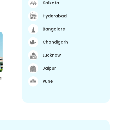
Kolkata
Hyderabad
Bangalore
Chandigarh
Lucknow
Jaipur
a
Pune