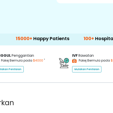
000+
Happy Patients
100+
Hospitals & Clini
NGGUL
Penggantian
IVF
Rawatan
*
Pakej Bermula pada
$4000
Pakej Bermula pada
$
lakan Penilaian
Mulakan Penilaian
rkan