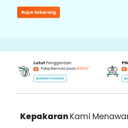
Rujuk Sekarang
15
Lutut
Penggantian
PI
*
Pakej Bermula pada
$3500
Mulakan Penilaian
Mu
Kepakaran
Kami Menawa