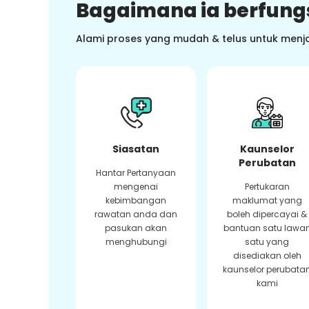
Bagaimana ia berfung
Alami proses yang mudah & telus untuk menj
Siasatan
Kaunselor
Perubatan
Hantar Pertanyaan
mengenai
Pertukaran
kebimbangan
maklumat yang
rawatan anda dan
boleh dipercayai &
pasukan akan
bantuan satu lawa
menghubungi
satu yang
disediakan oleh
kaunselor perubata
kami