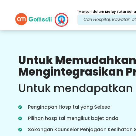
*
Mencari dalam
Malay
Tukar Bahas
Untuk Memudahkan
Faedah Kami
Mengintegrasikan P
Rawatan Selepas
penjagaan susulan
Untuk mendapatkan
Dapatkan sokongan perubatan dan
pesakit 24x7 dengan pasukan kami
yang menangani isu anda pada
Penginapan Hospital yang Selesa
setiap masa. Kemas kini berkala
tentang keperluan rawatan anda.
Pilihan hospital mengikut bajet anda
Sokongan Kaunselor Penjagaan Kesihatan