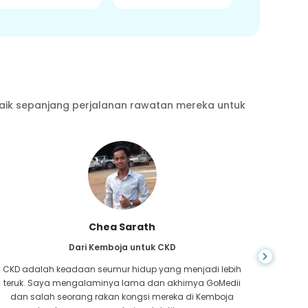
aik sepanjang perjalanan rawatan mereka untuk
Chea Sarath
Dari Kemboja untuk CKD
CKD adalah keadaan seumur hidup yang menjadi lebih
Anda ti
teruk. Saya mengalaminya lama dan akhirnya GoMedii
yang 
dan salah seorang rakan kongsi mereka di Kemboja
hati,