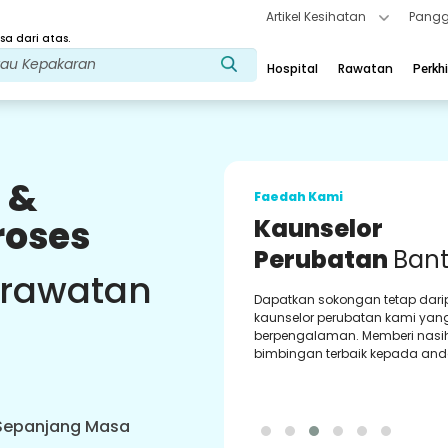
Artikel Kesihatan
Pangg
a dari atas.
Hospital
Rawatan
Perkh
 &
Faedah Kami
roses
Kaunselor
Perubatan
Ban
 rawatan
Dapatkan sokongan tetap dar
kaunselor perubatan kami yan
berpengalaman. Memberi nasi
bimbingan terbaik kepada and
 Sepanjang Masa