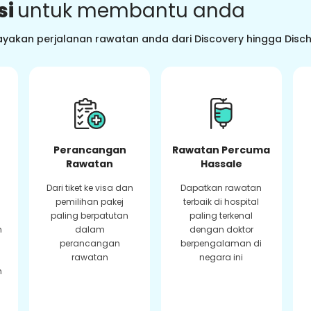
si
untuk membantu anda
ayakan perjalanan rawatan anda dari Discovery hingga Dis
Perancangan
Rawatan Percuma
Rawatan
Hassale
Dari tiket ke visa dan
Dapatkan rawatan
pemilihan pakej
terbaik di hospital
paling berpatutan
paling terkenal
n
dalam
dengan doktor
perancangan
berpengalaman di
rawatan
negara ini
n