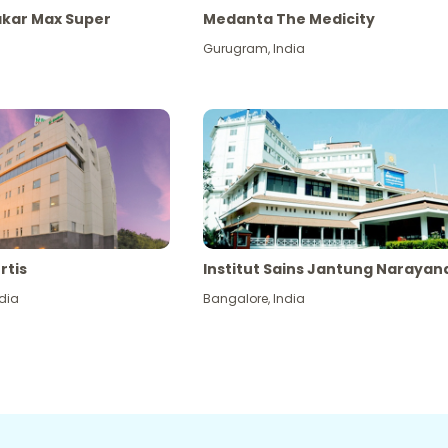
akar Max Super
Medanta The Medicity
Gurugram
,
India
rtis
Institut Sains Jantung Narayan
dia
Bangalore
,
India