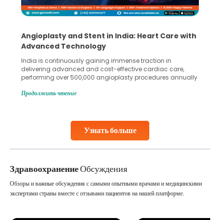
Angioplasty and Stent in India: Heart Care with
Advanced Technology
India is continuously gaining immense traction in
delivering advanced and cost-effective cardiac care,
performing over 500,000 angioplasty procedures annually
with a success rate exceeding 90%. Patients across the
Продолжить чтение
globe are searching for treatments like angioplasty and
stent placement in Indian hospitals, owing to the
combination of high-quality care and affordability.
Studies, such as one published
Узнать больше
Continue Reading
Здравоохранение
Обсуждения
Обзоры и важные обсуждения с самыми опытными врачами и медицинскими
экспертами страны вместе с отзывами пациентов на нашей платформе.