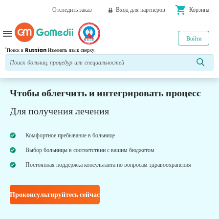
shopping_cart
Отследить заказ
Вход для партнеров
Корзина
menu
Войти
*
Поиск в
Russian
Изменить язык сверху.
Чтобы облегчить и интегрировать процесс
Для получения лечения
Комфортное пребывание в больнице
Выбор больницы в соответствии с вашим бюджетом
Постоянная поддержка консультанта по вопросам здравоохранения
Проконсультируйтесь сейчас