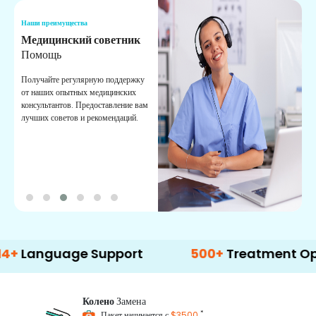
Наши преимущества
Н
Медицинский советник
О
Помощь
К
Получайте регулярную поддержку
О
от наших опытных медицинских
с
консультантов. Предоставление вам
п
лучших советов и рекомендаций.
в
о
guage Support
500+
Treatment Options
Колено
Замена
*
Пакет начинается с
$3500