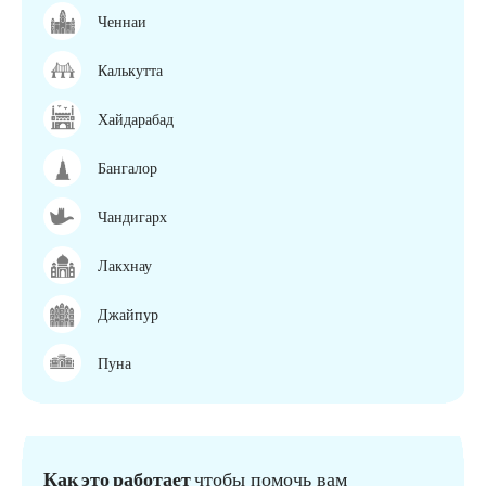
Ченнаи
Калькутта
Хайдарабад
Бангалор
Чандигарх
Лакхнау
Джайпур
Пуна
Как это работает
чтобы помочь вам