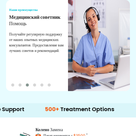
Наши преимущества
Н
Медицинский советник
О
Помощь
К
Получайте регулярную поддержку
О
от наших опытных медицинских
с
консультантов. Предоставление вам
п
лучших советов и рекомендаций.
в
о
t
500+
Treatment Options
Колено
Замена
*
Пакет начинается с
$3500