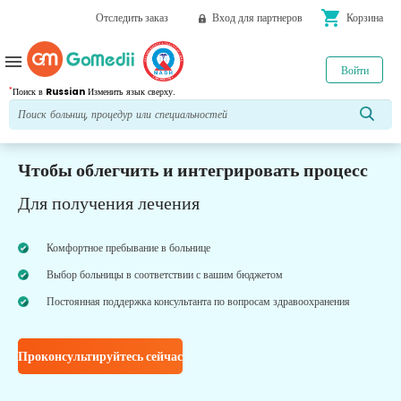
shopping_cart
Отследить заказ
Вход для партнеров
Корзина
menu
Войти
*
Поиск в
Russian
Изменить язык сверху.
Чтобы облегчить и интегрировать процесс
Для получения лечения
Комфортное пребывание в больнице
Выбор больницы в соответствии с вашим бюджетом
Постоянная поддержка консультанта по вопросам здравоохранения
Проконсультируйтесь сейчас