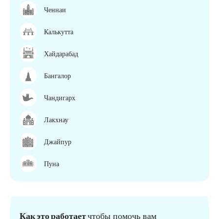
Ченнаи
Калькутта
Хайдарабад
Бангалор
Чандигарх
Лакхнау
Джайпур
Пуна
Как это работает
чтобы помочь вам