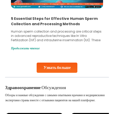
5 Essential Steps for Effective Human Sperm
Collection and Processing Methods
Human sperm collection and processing are critical steps
in advanced reproductive techniques like In Vitro
Fertilization (IVF) and intrauterine insemination (IUI). These
methods enable medical professionals to tackle fertility
Продолжить чтение
challenges and help couples achieve their dream of
parenthood. Skilled technicians collect sperm using
specialized procedures to ensure optimal quality. Once
collected, they process the
Узнать больше
Continue Reading
Здравоохранение
Обсуждения
Обзоры и важные обсуждения с самыми опытными врачами и медицинскими
экспертами страны вместе с отзывами пациентов на нашей платформе.