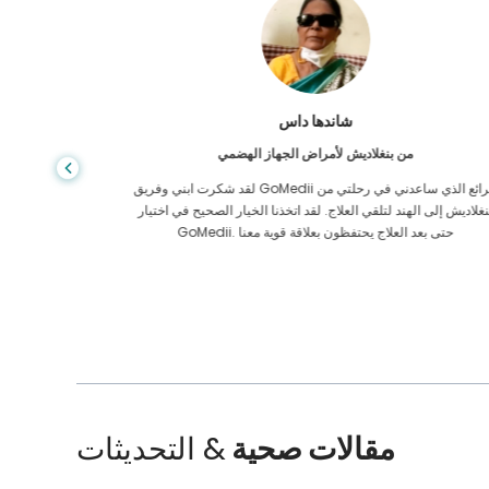
شاندها داس
من بنغلاديش لأمراض الجهاز الهضمي
لقد شكرت ابني وفريق GoMedii الرائع الذي ساعدني في رحلتي من
بنغلاديش إلى الهند لتلقي العلاج. لقد اتخذنا الخيار الصحيح في اختيار
الرعاية ا
GoMedii. حتى بعد العلاج يحتفظون بعلاقة قوية معنا
الممل
مقالات صحية
& التحديثات