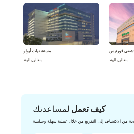
شفى فورتيس
مستشفيات أبولو
بنغالور
,
الهند
بنغالور
,
الهند
كيف تعمل
لمساعدتك