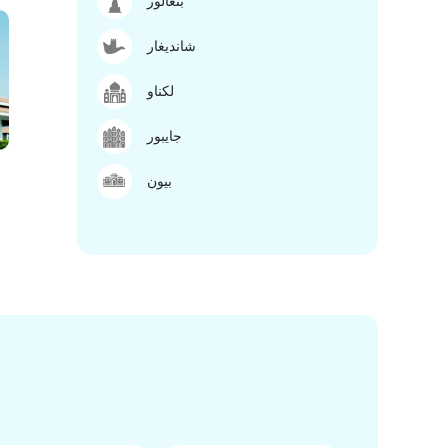
بنغالور
شانديغار
لكناو
جايبور
بيون