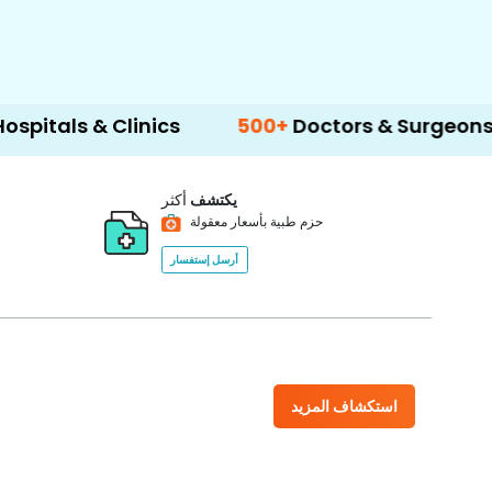
Clinics
500+
Doctors & Surgeons
14+
La
يكتشف
أكثر
حزم طبية بأسعار معقولة
أرسل إستفسار
استكشاف المزيد