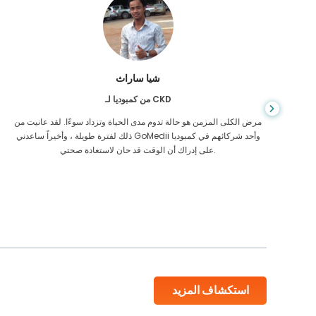
شيا ساراث
من كمبوديا لـ CKD
يص إصابتي
مرض الكلى المزمن هو حالة تدوم مدى الحياة وتزداد سوءًا. لقد عانيت من
 أكن أعرف
ذلك لفترة طويلة ، وأخيراً ساعدني GoMedii وأحد شركائهم في كمبوديا
على إدراك أن الوقت قد حان لاستعادة صحتي.
استكشاف المزيد