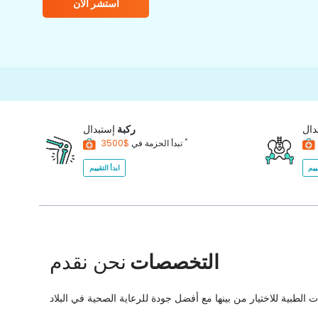
استشر الآن
دال
ركبة
إستبدال
*
$3500
تبدأ الحزمة في
ييم
ابدأ التقييم
التخصصات
نحن نقدم