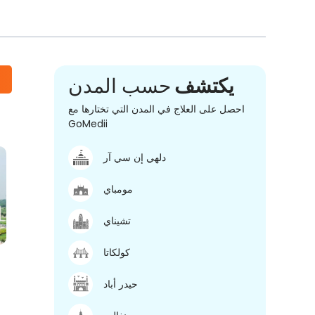
يكتشف
حسب المدن
احصل على العلاج في المدن التي تختارها مع
GoMedii
دلهي إن سي آر
مومباي
تشيناي
كولكاتا
حيدر أباد