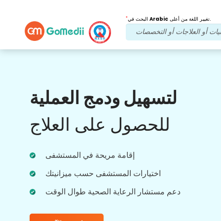
*
تغيير اللغة من أعلى.
Arabic
البحث في
فوائدنا
لتسهيل ودمج العملية
بعد العلاج
متابعة الرعاية
للحصول على العلاج
احصل على دعم طبي ودعم للمرضى على مدار
الساعة طوال أيام الأسبوع مع فريقنا الذي يعالج
مشاكلك في جميع الأوقات. تحديثات منتظمة على
احتياجاتك العلاجية.
إقامة مريحة في المستشفى
اختيارات المستشفى حسب ميزانيتك
دعم مستشار الرعاية الصحية طوال الوقت