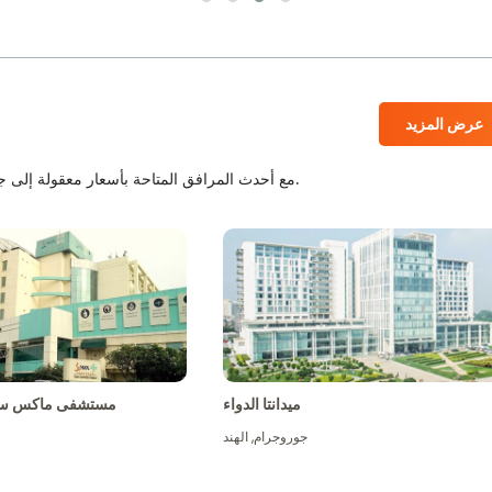
عرض المزيد
المستشفيات المعتمدة من JCI و NABH مع أحدث المرافق المتاحة بأسعار معقولة إلى جانب أفضل الطاقم الطبي.
ميدانتا الدواء
مستشفى ماكس سو
جوروجرام
,
الهند