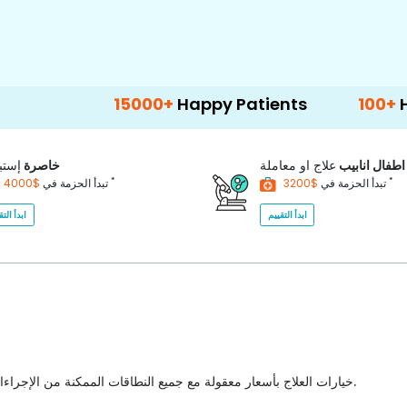
15000+
Happy Patients
100+
Hospitals & 
اطفال انابيب
علاج او معاملة
خاصرة
إستب
*
*
$3200
تبدأ الحزمة في
$4000
تبدأ الحزمة في
ابدأ التقييم
ابدأ التق
خيارات العلاج بأسعار معقولة مع جميع النطاقات الممكنة من الإجراءات الطبية للاختيار من بينها مع أفضل جودة للرعاية الصحية في البلاد.