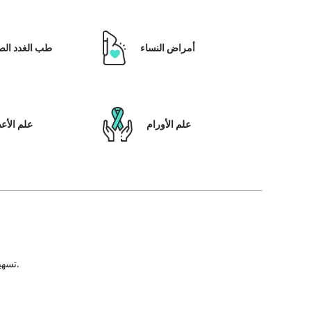
أمراض النساء
طب الغدد الص
علم الأورام
علم الأ
تسهيل علاج المريض ، بالإضافة إلى تمكينه بالحلول التي تعتمد على التكنولوجيا ونظام رعاية المرضى والشفافية في كل خطوة من خطوات رحلة العلاج.