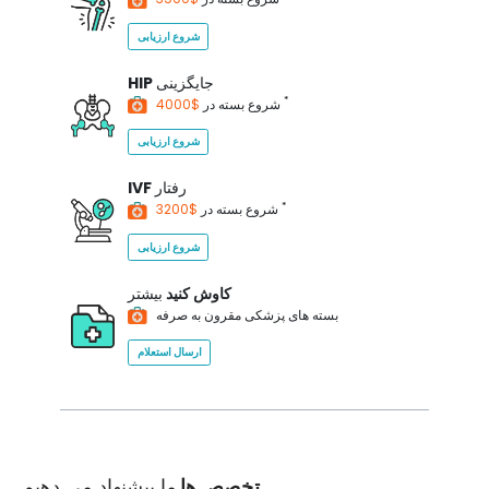
شروع ارزیابی
جایگزینی
HIP
*
$4000
شروع بسته در
شروع ارزیابی
رفتار
IVF
*
$3200
شروع بسته در
شروع ارزیابی
کاوش کنید
بیشتر
بسته های پزشکی مقرون به صرفه
ارسال استعلام
تخصص ها
ما پیشنهاد می دهیم