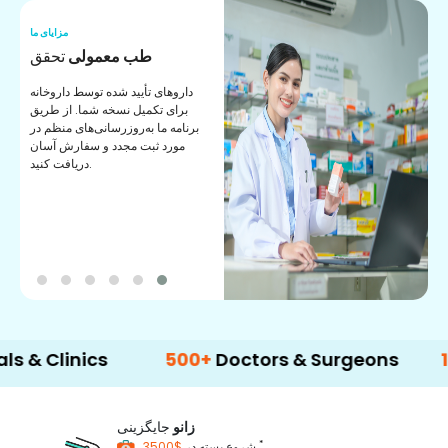
ما
مزایای ما
ی
طب معمولی
تحقق
ی
داروهای تأیید شده توسط داروخانه
ک
برای تکمیل نسخه شما. از طریق
برنامه ما به‌روزرسانی‌های منظم در
مورد ثبت مجدد و سفارش آسان
دریافت کنید.
inics
500+
Doctors & Surgeons
14+
Lan
زانو
جایگزینی
*
$3500
شروع بسته در