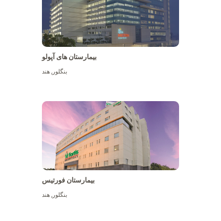
بیمارستان های آپولو
بنگلور
,
هند
بیشتر ببینید
بیمارستان فورتیس
بنگلور
,
هند