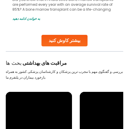
are performed every year with an average survival rate of
85%? A bone marrow transplant can be a life-changing
treatment for an individual, choosing the right hospital can
به خواندن ادامه دهید
make all the difference. India has some of the world’s
leading hospitals for bone marrow transplants.
Continue Reading
بیشتر کاوش کنید
مراقبت های بهداشتی
بحث ها
بررسی و گفتگوی مهم با مجرب ترین پزشکان و کارشناسان پزشکی کشور به همراه
بازخورد بیماران در پلتفرم ما.