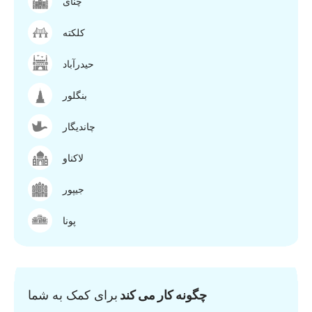
چنای
کلکته
حیدرآباد
بنگلور
چاندیگار
لاکناو
جیپور
پونا
چگونه کار می کند
برای کمک به شما