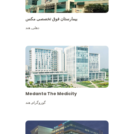
بیمارستان فوق تخصصی مکس
دهلی
,
هند
Medanta The Medicity
گوروگرام
,
هند