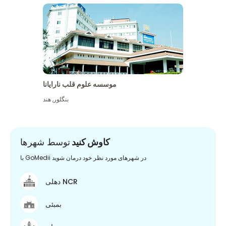
موسسه علوم قلب نارایانا
بنگلور
,
هند
کاوش کنید
توسط شهرها
با GoMedii در شهرهای مورد نظر خود درمان شوید
دهلی NCR
بمبئی