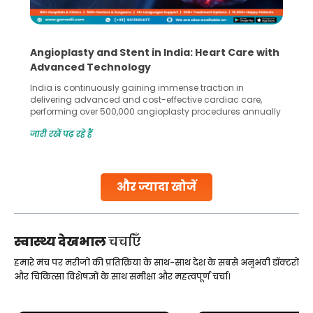
Angioplasty and Stent in India: Heart Care with
Advanced Technology
India is continuously gaining immense traction in
delivering advanced and cost-effective cardiac care,
performing over 500,000 angioplasty procedures annually
with a success rate exceeding 90%. Patients across the
जारी रखें पढ़ रहे हैं
globe are searching for treatments like angioplasty and
stent placement in Indian hospitals, owing to the
combination of high-quality care and affordability.
Studies, such as one published
और ज्यादा खोजें
Continue Reading
स्वास्थ्य देखभाल
चर्चाएँ
हमारे मंच पर मरीजों की प्रतिक्रिया के साथ-साथ देश के सबसे अनुभवी डॉक्टरों
और चिकित्सा विशेषज्ञों के साथ समीक्षा और महत्वपूर्ण चर्चा।