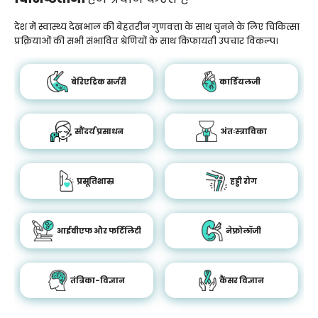
देश में स्वास्थ्य देखभाल की बेहतरीन गुणवत्ता के साथ चुनने के लिए चिकित्सा
प्रक्रियाओं की सभी संभावित श्रेणियों के साथ किफायती उपचार विकल्प।
बेरिएट्रिक सर्जरी
कार्डियलजी
सौंदर्य प्रसाधन
अंतःस्त्राविका
प्रसूतिशास्र
हड्डी रोग
आईवीएफ और फर्टिलिटी
नेफ्रोलॉजी
तंत्रिका-विज्ञान
कैंसर विज्ञान