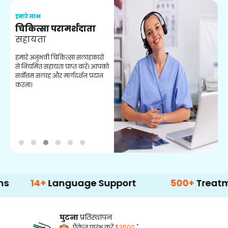
हमारे लाभ
ह
चिकित्सा परामर्शदाता
सहायता
व
हमारे अनुभवी चिकित्सा सलाहकारों
ब
से नियमित सहायता प्राप्त करें। आपको
व
सर्वोत्तम सलाह और मार्गदर्शन प्रदान
ह
करना।
ऑ
4+
Language Support
500+
Treatment Opt
घुटना
प्रतिस्थापन
*
पैकेज प्रारंभ करें
$3500