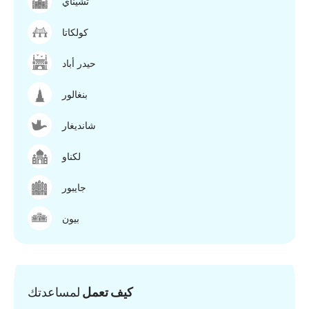
تشيناي
كولكاتا
حيدر أباد
بنغالور
شانديغار
لكناو
جايبور
بيون
كيف تعمل
لمساعدتك