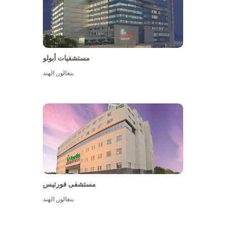
مستشفيات أبولو
بنغالور
,
الهند
عرض المزيد
مستشفى فورتيس
بنغالور
,
الهند