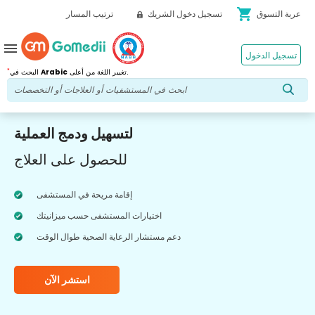
shopping_cart
عربة التسوق
تسجيل دخول الشريك
ترتيب المسار
menu
تسجيل الدخول
*
تغيير اللغة من أعلى.
Arabic
البحث في
لتسهيل ودمج العملية
للحصول على العلاج
إقامة مريحة في المستشفى
اختيارات المستشفى حسب ميزانيتك
دعم مستشار الرعاية الصحية طوال الوقت
استشر الآن