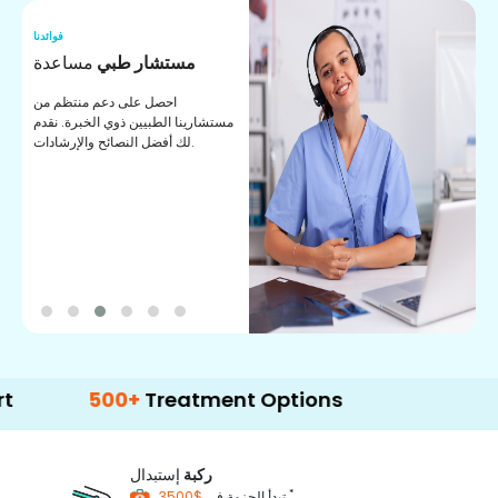
نا
فوائدنا
ت
مستشار طبي
مساعدة
ت
احصل على دعم منتظم من
مستشارينا الطبيين ذوي الخبرة. نقدم
ا
لك أفضل النصائح والإرشادات.
ي
ة
500+
Treatment Options
ركبة
إستبدال
*
$3500
تبدأ الحزمة في