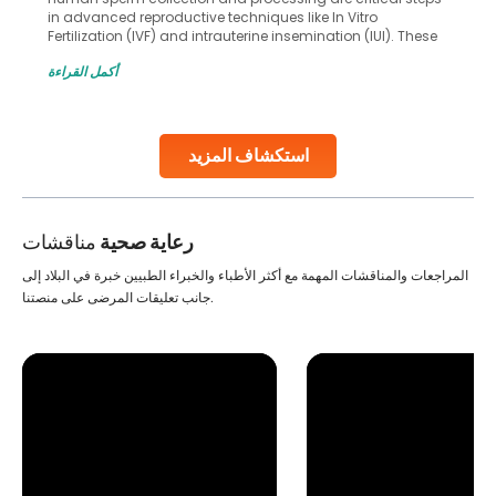
in advanced reproductive techniques like In Vitro
Fertilization (IVF) and intrauterine insemination (IUI). These
methods enable medical professionals to tackle fertility
أكمل القراءة
challenges and help couples achieve their dream of
parenthood. Skilled technicians collect sperm using
specialized procedures to ensure optimal quality. Once
collected, they process the
استكشاف المزيد
Continue Reading
رعاية صحية
مناقشات
المراجعات والمناقشات المهمة مع أكثر الأطباء والخبراء الطبيين خبرة في البلاد إلى
جانب تعليقات المرضى على منصتنا.