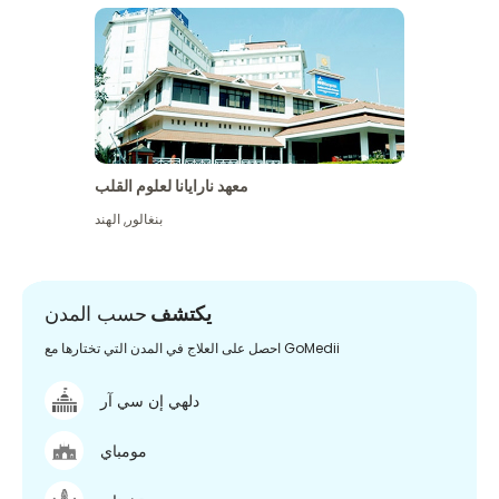
معهد نارايانا لعلوم القلب
بنغالور
,
الهند
يكتشف
حسب المدن
احصل على العلاج في المدن التي تختارها مع GoMedii
دلهي إن سي آر
مومباي