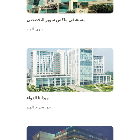
مستشفى ماكس سوبر التخصصي
دلهي
,
الهند
ميدانتا الدواء
جوروجرام
,
الهند