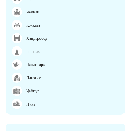
Ченнай
Колката
Ҳайдаробод
Бангалор
Чандигарх
Лакхнау
Ҷайпур
Пуна