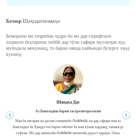
Бемор
Шаҳодатномаҳо
Беморони мо таҷрибаи худро бо мо дар гирифтани
хидмати беҳтарини тиббӣ дар тӯли сафари муолиҷаи худ
мубодила мекунанд, то барои оянда пайванди бузурге эҷод
кунанд.
Шандха Дас
Аз Бангладеш барои гастроэнтерология
Ман ба писарам ва дастаи олиҷаноби GoMedii, ки дар сафари ман аз
Бангладеш ба Ҳиндустон барои табобат ба ман кӯмак карданд, ташаккур
гуфтам. Мо дар интихоби GoMedii интихоби дуруст кардем. Онҳо