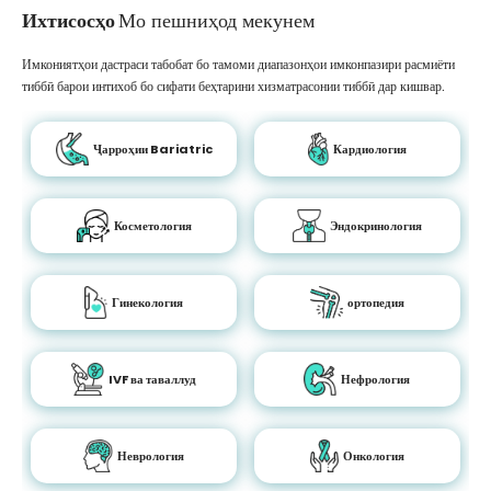
Ихтисосҳо
Мо пешниҳод мекунем
Имкониятҳои дастраси табобат бо тамоми диапазонҳои имконпазири расмиёти
тиббӣ барои интихоб бо сифати беҳтарини хизматрасонии тиббӣ дар кишвар.
Ҷарроҳии Bariatric
Кардиология
Косметология
Эндокринология
Гинекология
ортопедия
IVF ва таваллуд
Нефрология
Неврология
Онкология