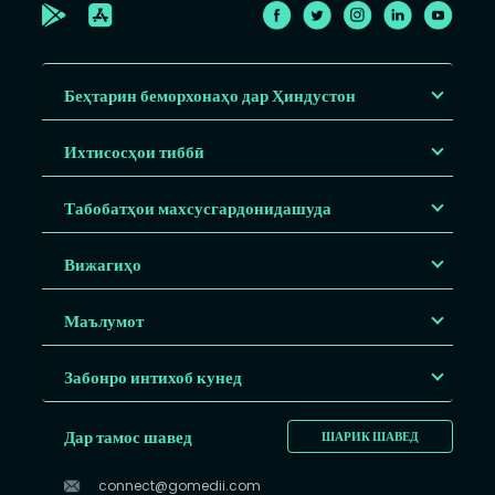
Беҳтарин беморхонаҳо дар Ҳиндустон
Ихтисосҳои тиббӣ
Табобатҳои махсусгардонидашуда
Вижагиҳо
Маълумот
Забонро интихоб кунед
Дар тамос шавед
ШАРИК ШАВЕД
connect@gomedii.com