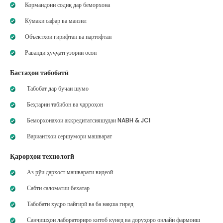
Кормандони содиқ дар беморхона
Кӯмаки сафар ва манзил
Объектҳои гирифтан ва партофтан
Раванди ҳуҷҷатгузории осон
Бастаҳои табобатӣ
Табобат дар буҷаи шумо
Беҳтарин табибон ва ҷарроҳон
Беморхонаҳои аккредитатсияшудаи NABH & JCI
Вариантҳои сершумори машварат
Қарорҳои технологӣ
Аз рӯи дархост машварати видеоӣ
Сабти саломатии бехатар
Табобати худро пайгирӣ ва ба нақша гиред
Санҷишҳои лабораториро китоб кунед ва доруҳоро онлайн фармоиш