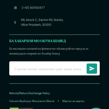
(+91) 9311101477
96, block C, Sector 65, Noida,
Uttar Pradesh, 201301
БА ХАБАРХОИ МО ОБУНА ШАВЕД
Ба маслиҳати саломатӣ ва фитнеси мо обунаи ройгон гиред ва аз
пешниҳодҳои охирини мо бохабар бошед
Refund/Return/Exchange Policy
Сиёсати Корбурди Маълумоти Шахсӣ
|
Шартҳо ва шартҳо