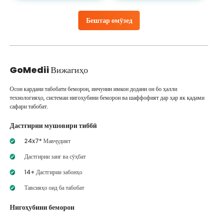
Бештар омӯзед
GoMedii
Вижагиҳо
Осон кардани табобати беморон, инчунин имкон додани он бо ҳалли
технологияҳо, системаи нигоҳубини беморон ва шаффофият дар ҳар як қадами
сафари табобат.
Дастгирии мушовири тиббӣ
24x7* Мавҷудият
Дастгирии занг ва сӯҳбат
14+ Дастгирии забонҳо
Тавсияҳо оид ба табобат
Нигоҳубини беморон