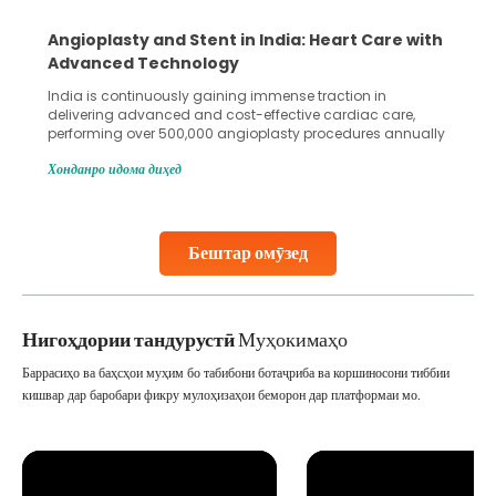
5 Essential Steps for Effective Human Sperm
Collection and Processing Methods
Human sperm collection and processing are critical steps
in advanced reproductive techniques like In Vitro
Fertilization (IVF) and intrauterine insemination (IUI). These
methods enable medical professionals to tackle fertility
Хонданро идома диҳед
challenges and help couples achieve their dream of
parenthood. Skilled technicians collect sperm using
specialized procedures to ensure optimal quality. Once
collected, they process the
Бештар омӯзед
Continue Reading
Нигоҳдории тандурустӣ
Муҳокимаҳо
Баррасиҳо ва баҳсҳои муҳим бо табибони ботаҷриба ва коршиносони тиббии
кишвар дар баробари фикру мулоҳизаҳои беморон дар платформаи мо.