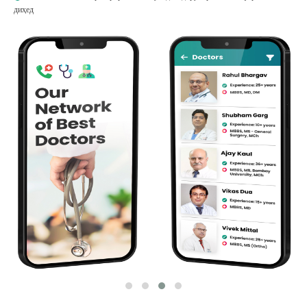
диҳед