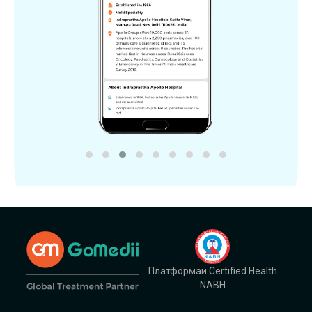
Платформаи Certified Health
NABH