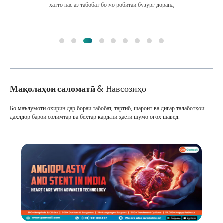
ҳатто пас аз табобат бо мо робитаи бузург доранд
Мақолаҳои саломатӣ
& Навсозиҳо
Бо маълумоти охирин дар бораи табобат, тартиб, шароит ва дигар талаботҳои
дахлдор барои солимтар ва беҳтар кардани ҳаёти шумо огоҳ шавед.