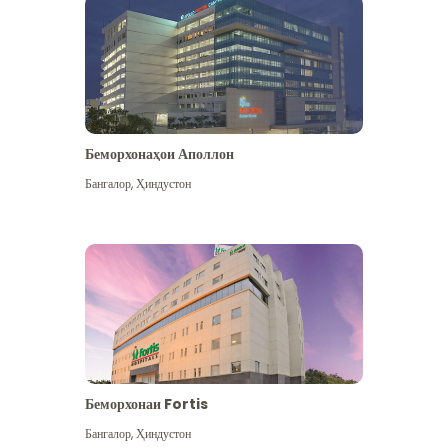
Беморхонаҳои Аполлон
Бангалор
,
Ҳиндустон
Бештар дидан
Беморхонаи Fortis
Бангалор
,
Ҳиндустон