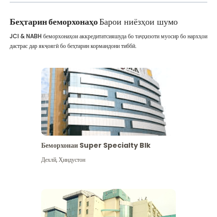
Беҳтарин беморхонаҳо
Барои ниёзҳои шумо
JCI & NABH беморхонаҳои аккредитатсияшуда бо таҷҳизоти муосир бо нархҳои
дастрас дар якҷоягӣ бо беҳтарин кормандони тиббӣ.
Беморхонаи Super Specialty Blk
Дехлй
,
Ҳиндустон