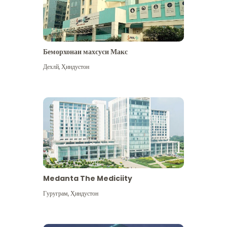
Беморхонаи махсуси Макс
Дехлй
,
Ҳиндустон
Medanta The Mediciity
Гуруграм
,
Ҳиндустон