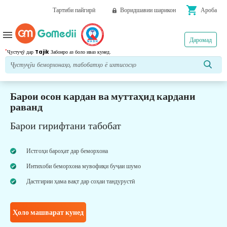
shopping_cart
Тартиби пайгирӣ
Воридшавии шарикон
Ароба
menu
Даромад
*
Ҷустуҷӯ дар
Tajik
Забонро аз боло иваз кунед.
Барои осон кардан ва муттаҳид кардани
раванд
Барои гирифтани табобат
Истгоҳи бароҳат дар беморхона
Интихоби беморхона мувофиқи буҷаи шумо
Дастгирии ҳама вақт дар соҳаи тандурустӣ
Ҳоло машварат кунед