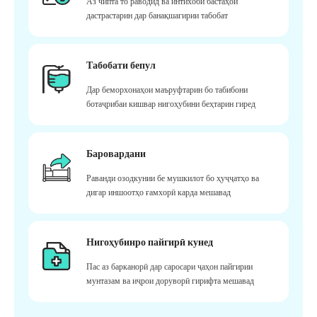
Аз чипта то раводид ва интихоби бастаҳои
дастрастарин дар банақшагирии табобат
Табобати бепул
Дар беморхонаҳои маъруфтарин бо табибони
ботаҷрибаи кишвар нигоҳубини беҳтарин гиред
Баровардани
Раванди озодкунии бе мушкилот бо ҳуҷҷатҳо ва
дигар иншоотҳо ғамхорӣ карда мешавад
Нигоҳубинро пайгирӣ кунед
Пас аз барканорӣ дар саросари ҷаҳон пайгирии
мунтазам ва иҷрои доруворӣ гирифта мешавад