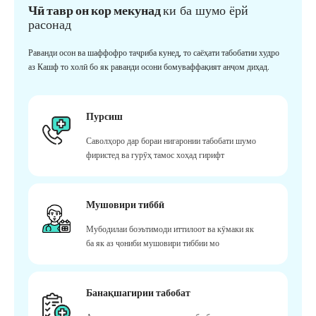
Чӣ тавр он кор мекунад
ки ба шумо ёрй
расонад
Раванди осон ва шаффофро таҷриба кунед, то саёҳати табобатии худро
аз Кашф то холӣ бо як раванди осони бомуваффақият анҷом диҳад.
Пурсиш
Саволҳоро дар бораи нигаронии табобати шумо
фиристед ва гурӯҳ тамос хоҳад гирифт
Мушовири тиббӣ
Мубодилаи боэътимоди иттилоот ва кӯмаки як
ба як аз ҷониби мушовири тиббии мо
Банақшагирии табобат