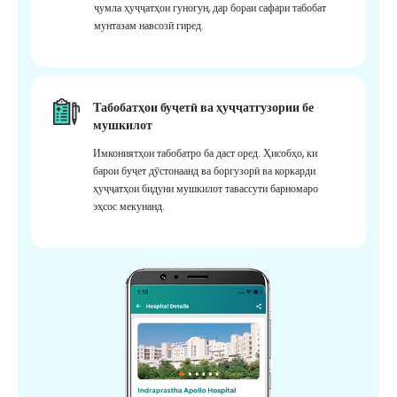
ҷумла ҳуҷҷатҳои гуногун, дар бораи сафари табобат
мунтазам навсозӣ гиред.
Табобатҳои буҷетӣ ва ҳуҷҷатгузории бе
мушкилот
Имкониятҳои табобатро ба даст оред. Ҳисобҳо, ки
барои буҷет дӯстонаанд ва боргузорӣ ва коркарди
ҳуҷҷатҳои бидуни мушкилот тавассути барномаро
эҳсос мекунанд.