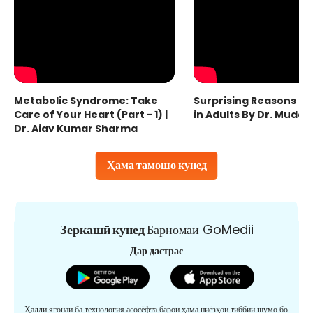
Metabolic Syndrome: Take
Surprising Reasons fo
Care of Your Heart (Part - 1) |
in Adults By Dr. Mudas
Dr. Ajay Kumar Sharma
Ҳама тамошо кунед
Зеркашӣ кунед
Барномаи GoMedii
Дар дастрас
Ҳалли ягонаи ба технология асосёфта барои ҳама ниёзҳои тиббии шумо бо