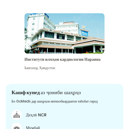
Институти илмҳои кардиологии Нараяна
Бангалор
,
Ҳиндустон
Кашф кунед
аз ҷониби шаҳрҳо
Бо GoMedii дар шаҳрҳои интихобкардаатон табобат гиред
Деҳлӣ NCR
Мумбай