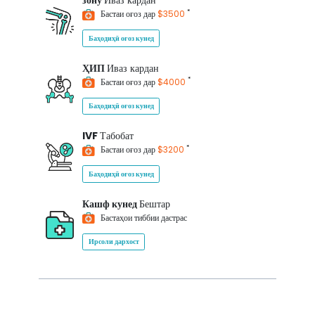
зону
Иваз кардан
*
Бастаи оғоз дар
$3500
Баҳодиҳӣ оғоз кунед
ҲИП
Иваз кардан
*
Бастаи оғоз дар
$4000
Баҳодиҳӣ оғоз кунед
IVF
Табобат
*
Бастаи оғоз дар
$3200
Баҳодиҳӣ оғоз кунед
Кашф кунед
Бештар
Бастаҳои тиббии дастрас
Ирсоли дархост