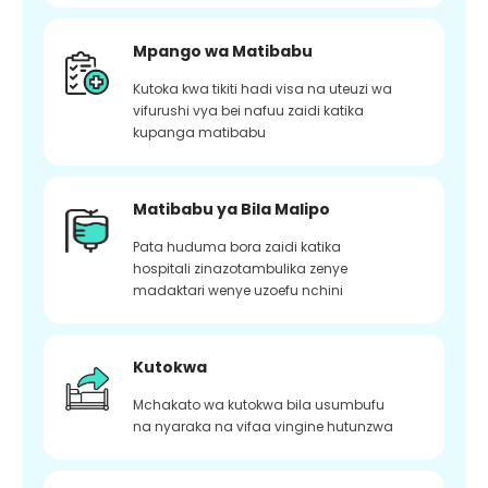
Mpango wa Matibabu
Kutoka kwa tikiti hadi visa na uteuzi wa
vifurushi vya bei nafuu zaidi katika
kupanga matibabu
Matibabu ya Bila Malipo
Pata huduma bora zaidi katika
hospitali zinazotambulika zenye
madaktari wenye uzoefu nchini
Kutokwa
Mchakato wa kutokwa bila usumbufu
na nyaraka na vifaa vingine hutunzwa