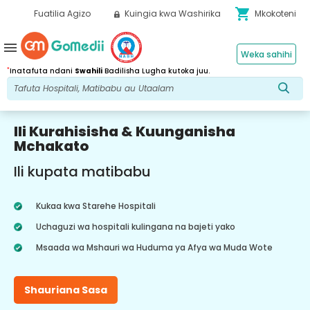
shopping_cart
Fuatilia Agizo
Kuingia kwa Washirika
Mkokoteni
menu
Weka sahihi
*
Inatafuta ndani
Swahili
Badilisha Lugha kutoka juu.
Ili Kurahisisha & Kuunganisha
Mchakato
Ili kupata matibabu
Kukaa kwa Starehe Hospitali
Uchaguzi wa hospitali kulingana na bajeti yako
Msaada wa Mshauri wa Huduma ya Afya wa Muda Wote
Shauriana Sasa