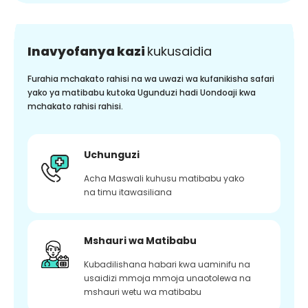
Inavyofanya kazi
kukusaidia
Furahia mchakato rahisi na wa uwazi wa kufanikisha safari
yako ya matibabu kutoka Ugunduzi hadi Uondoaji kwa
mchakato rahisi rahisi.
Uchunguzi
Acha Maswali kuhusu matibabu yako
na timu itawasiliana
Mshauri wa Matibabu
Kubadilishana habari kwa uaminifu na
usaidizi mmoja mmoja unaotolewa na
mshauri wetu wa matibabu