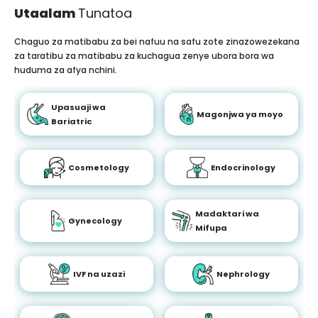
Utaalam
Tunatoa
Chaguo za matibabu za bei nafuu na safu zote zinazowezekana
za taratibu za matibabu za kuchagua zenye ubora bora wa
huduma za afya nchini.
Upasuaji wa
Magonjwa ya moyo
Bariatric
Cosmetology
Endocrinology
Madaktari wa
Gynecology
Mifupa
IVF na uzazi
Nephrology