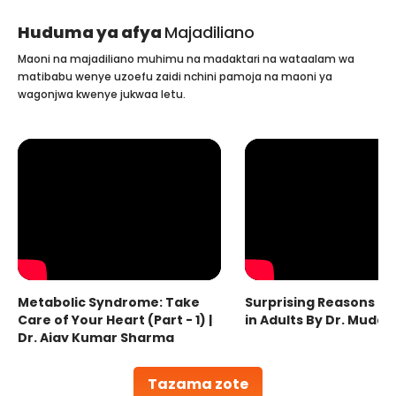
Huduma ya afya
Majadiliano
Maoni na majadiliano muhimu na madaktari na wataalam wa
matibabu wenye uzoefu zaidi nchini pamoja na maoni ya
wagonjwa kwenye jukwaa letu.
Metabolic Syndrome: Take
Surprising Reasons fo
Care of Your Heart (Part - 1) |
in Adults By Dr. Mudas
Dr. Ajay Kumar Sharma
Tazama zote