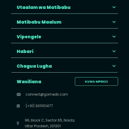
Utaalam wa Matibabu
Matibabu Maalum
Vipengele
Habari
Chagua Lugha
Wasiliana
KUWA MPENZI
connect@gomedii.com
(+91) 9311101477
96, block C, Sector 65, Noida,
Uttar Pradesh, 201301