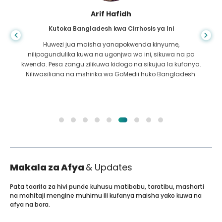
Arif Hafidh
Kutoka Bangladesh kwa Cirrhosis ya Ini
Huwezi jua maisha yanapokwenda kinyume,
nilipogundulika kuwa na ugonjwa wa ini, sikuwa na pa
kwenda. Pesa zangu zilikuwa kidogo na sikujua la kufanya.
Niliwasiliana na mshirika wa GoMedii huko Bangladesh.
Makala za Afya
& Updates
Pata taarifa za hivi punde kuhusu matibabu, taratibu, masharti
na mahitaji mengine muhimu ili kufanya maisha yako kuwa na
afya na bora.