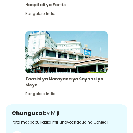
Hospitali ya Fortis
Bangalore
,
India
Taasisi ya Narayana ya Sayansi ya
Moyo
Bangalore
,
India
Chunguza
by Miji
Pata matibabu katika miji unayochagua na GoMedii