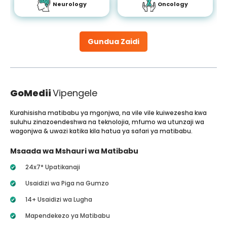
Neurology
Oncology
Gundua Zaidi
GoMedii
Vipengele
Kurahisisha matibabu ya mgonjwa, na vile vile kuiwezesha kwa
suluhu zinazoendeshwa na teknolojia, mfumo wa utunzaji wa
wagonjwa & uwazi katika kila hatua ya safari ya matibabu.
Msaada wa Mshauri wa Matibabu
24x7* Upatikanaji
Usaidizi wa Piga na Gumzo
14+ Usaidizi wa Lugha
Mapendekezo ya Matibabu