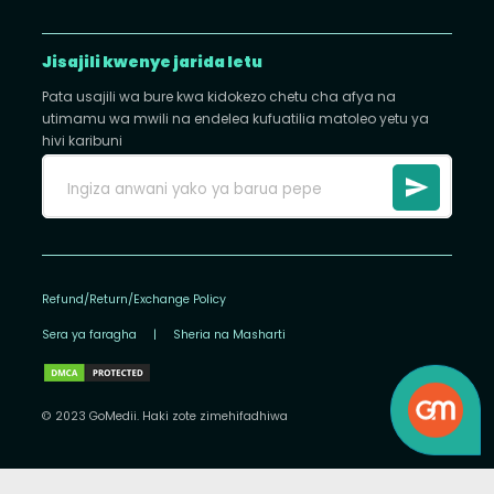
Jisajili kwenye jarida letu
Pata usajili wa bure kwa kidokezo chetu cha afya na
utimamu wa mwili na endelea kufuatilia matoleo yetu ya
hivi karibuni
Refund/Return/Exchange Policy
Sera ya faragha
|
Sheria na Masharti
© 2023 GoMedii. Haki zote zimehifadhiwa