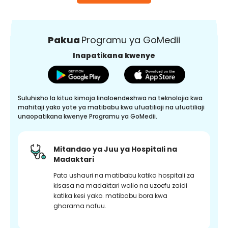
Pakua
Programu ya GoMedii
Inapatikana kwenye
Suluhisho la kituo kimoja linaloendeshwa na teknolojia kwa
mahitaji yako yote ya matibabu kwa ufuatiliaji na ufuatiliaji
unaopatikana kwenye Programu ya GoMedii.
Mitandao ya Juu ya Hospitali na
Madaktari
Pata ushauri na matibabu katika hospitali za
kisasa na madaktari walio na uzoefu zaidi
katika kesi yako. matibabu bora kwa
gharama nafuu.