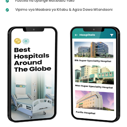
Fuatilia na Upange Matibabu Yako
Vipimo vya Maabara ya Kitabu & Agiza Dawa Mtandaoni