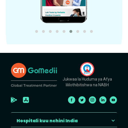
Jukwaa la Huduma ya Afya
lililothibitishwa na NABH
Hospitali kuu nchini India