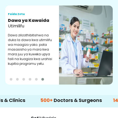
Faida Zetu
F
Dawa ya Kawaida
H
Utimilifu
H
h
Dawa zilizothibitishwa na
p
duka la dawa kwa utimilifu
U
wa maagizo yako. pata
masasisho ya mara kwa
mara juu ya kuweka upya
faili na kuagiza kwa urahisi
kupitia programu yetu.
ics
500+
Doctors & Surgeons
14+
Lang