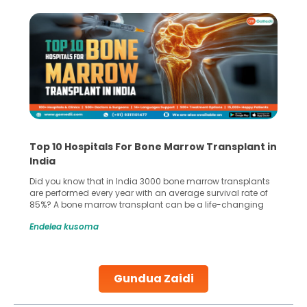
Top 10 Hospitals For Bone Marrow Transplant in
India
Did you know that in India 3000 bone marrow transplants
are performed every year with an average survival rate of
85%? A bone marrow transplant can be a life-changing
treatment for an individual, choosing the right hospital can
Endelea kusoma
make all the difference. India has some of the world’s
leading hospitals for bone marrow transplants.
Continue Reading
Gundua Zaidi