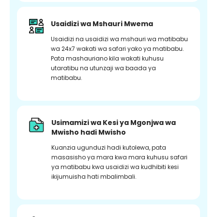
Usaidizi wa Mshauri Mwema
Usaidizi na usaidizi wa mshauri wa matibabu
wa 24x7 wakati wa safari yako ya matibabu.
Pata mashauriano kila wakati kuhusu
utaratibu na utunzaji wa baada ya
matibabu.
Usimamizi wa Kesi ya Mgonjwa wa
Mwisho hadi Mwisho
Kuanzia ugunduzi hadi kutolewa, pata
masasisho ya mara kwa mara kuhusu safari
ya matibabu kwa usaidizi wa kudhibiti kesi
ikijumuisha hati mbalimbali.