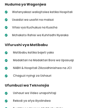
Huduma ya Wagonjwa
Wafanyakazi waliojitolea katika Hospitali
Usaidizi wa usafiri na malazi
Vifaa vya Kuchukua na Kuacha
Mchakato Rahisi wa Kuhifadhi Nyaraka
Vifurushi vya Matibabu
Matibabu katika bajeti yako
Madaktari na Madaktari Bora wa Upasuaji
NABH & Hospitali Zilizoidhinishwa na JCI
Chaguzi nyingi za Ushauri
Ufumbuzi wa Teknolojia
Ushauri wa Video unapohitaji
Rekodi ya afya iliyolindwa