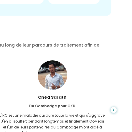
au long de leur parcours de traitement afin de
Chea Sarath
Du Cambodge pour CKD
L'IRC est une maladie qui dure toute la vie et qui s'aggrave.
On ne s
J'en ai souffert pendant longtemps et finalement GoMedii
quan
et l'un de leurs partenaires au Cambodge m'ont aidé à
n'avais 