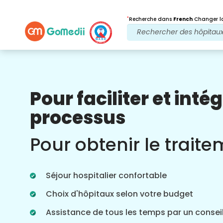
*
Recherche dans
French
Changer la
Pour faciliter et intég
Nos avantages
processus
Après traitement
Suivi des soins
Pour obtenir le trait
Bénéficiez d'une assistance médicale et
patient 24 heures sur 24, 7 jours sur 7,
grâce à notre équipe qui s'occupe de
Séjour hospitalier confortable
vos problèmes à tout moment. Mises à
jour régulières sur vos besoins de
Choix d'hôpitaux selon votre budget
traitement.
Assistance de tous les temps par un conseil