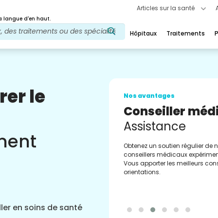
Articles sur la santé
 langue d'en haut.
Hôpitaux
Traitements
P
rer le
Nos avantages
Conseiller méd
Assistance
ement
Obtenez un soutien régulier de 
conseillers médicaux expérimen
Vous apporter les meilleurs cons
orientations.
ler en soins de santé