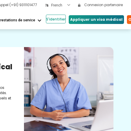
Appel
(+91) 9311101477
Connexion partenaire
French
S'identifier
keyboard_arrow_down
Appliquer un visa médical
O
restations de service
Nos
ical
Vi
Co
nos
Cons
tés.
méde
eils et
conc
réel
soin