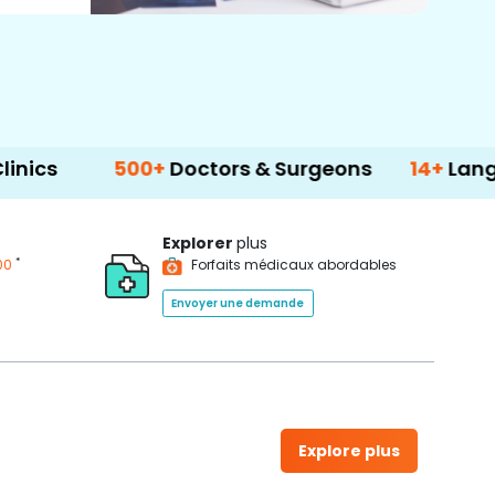
500+
Doctors & Surgeons
14+
Language 
Explorer
plus
*
00
Forfaits médicaux abordables
Envoyer une demande
Explore plus