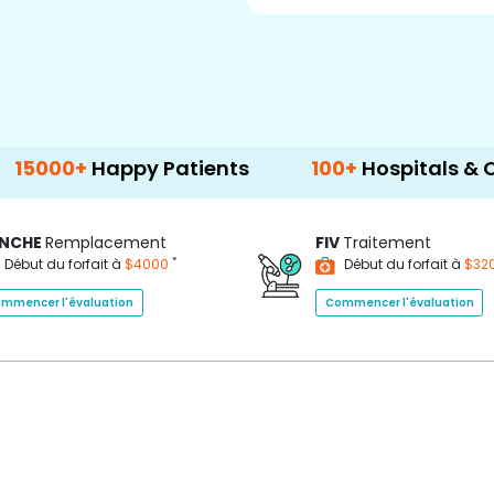
00+
Happy Patients
100+
Hospitals & Clinics
NCHE
Remplacement
FIV
Traitement
*
Début du forfait à
$4000
Début du forfait à
$32
mmencer l'évaluation
Commencer l'évaluation