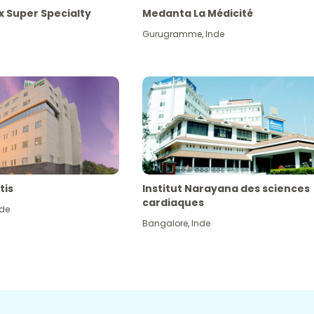
x Super Specialty
Medanta La Médicité
Gurugramme
,
Inde
tis
Institut Narayana des sciences
cardiaques
nde
Bangalore
,
Inde