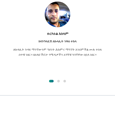
ፉርካኑል እስላም
ከባንግላዴሽ ለኩላሊት ንቅለ ተከላ
ለኩላሊት ጉዳዬ ማንኛውንም ዓይነት ሕክምና ማግኘት እንደምችል ሙሉ ተስፋ
ሰጥቼ ነበር። በአላህ ችሮታ ጎሜዲዎችን አግኝቼ ካገኛቸው በኋላ ነበር።