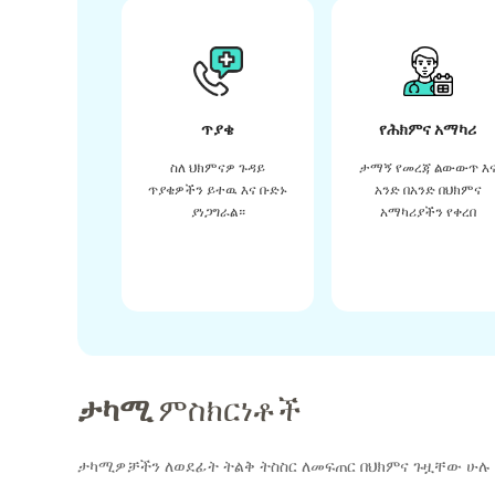
ጥያቄ
የሕክምና አማካሪ
ስለ ህክምናዎ ጉዳይ
ታማኝ የመረጃ ልውውጥ እ
ጥያቄዎችን ይተዉ እና ቡድኑ
አንድ በአንድ በህክምና
ያነጋግራል።
አማካሪያችን የቀረበ
ታካሚ
ምስክርነቶች
ታካሚዎቻችን ለወደፊት ትልቅ ትስስር ለመፍጠር በህክምና ጉዟቸው ሁሉ