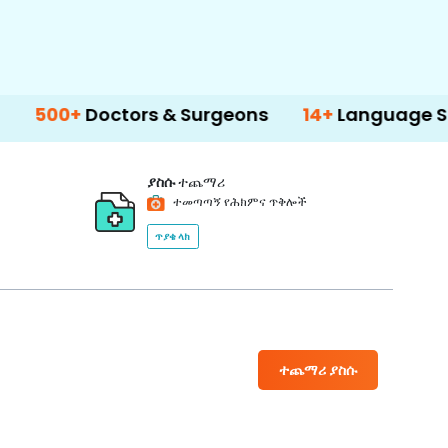
Doctors & Surgeons
14+
Language Support
ያስሱ
ተጨማሪ
ተመጣጣኝ የሕክምና ጥቅሎች
ጥያቄ ላክ
ተጨማሪ ያስሱ