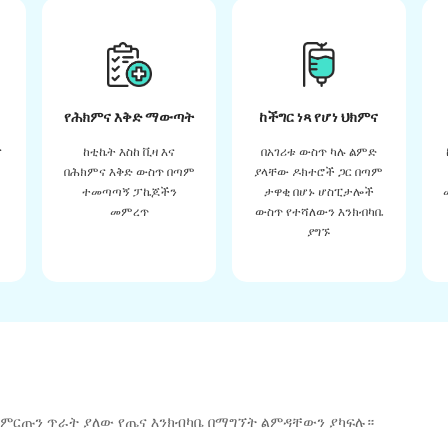
የሕክምና እቅድ ማውጣት
ከችግር ነጻ የሆነ ህክምና
ና
ከቲኬት እስከ ቪዛ እና
በአገሪቱ ውስጥ ካሉ ልምድ
በሕክምና እቅድ ውስጥ በጣም
ያላቸው ዶክተሮች ጋር በጣም
ተመጣጣኝ ፓኬጆችን
ታዋቂ በሆኑ ሆስፒታሎች
መምረጥ
ውስጥ የተሻለውን እንክብካቤ
ያግኙ
 ምርጡን ጥራት ያለው የጤና እንክብካቤ በማግኘት ልምዳቸውን ያካፍሉ።