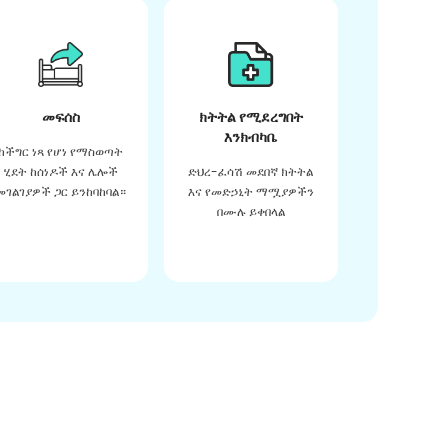
መፍሰስ
ክትትል የሚደረግበት
እንክብካቤ
ከችግር ነጻ የሆነ የማስወጣት
ሂደት ከሰነዶች እና ሌሎች
ድህረ-ፈሳሽ መደበኛ ክትትል
መገልገያዎች ጋር ይንከባከባል።
እና የመድኃኒት ማሟያዎችን
በሙሉ ይቀበላል