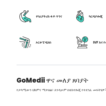
የባሪያትሪክ ቀዶ ጥገና
ካርዲዮሎጂ
ኦርቶፔዲክስ
IVF እና 
GoMedii
ዋና መለያ ጸባያት
የታካሚውን ህክምና ማቃለል፣ እንዲሁም በቴክኖሎጂ የተደገፈ መፍትሄዎችን፣