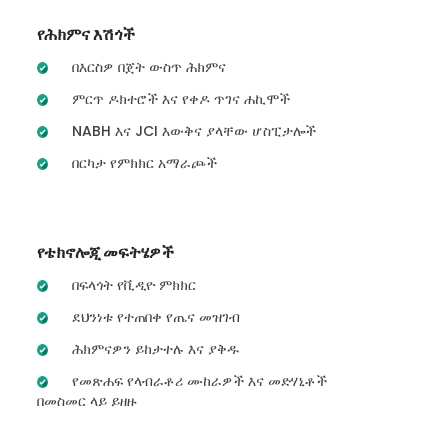
የሕክምና እሽጎች
በእርስዎ በጀት ውስጥ ሕክምና
ምርጥ ዶክተሮች እና የቀዶ ጥገና ሐኪሞች
NABH እና JCI እውቅና ያላቸው ሆስፒታሎች
በርካታ የምክክር አማራጮች
የቴክኖሎጂ መፍትሄዎች
በፍላጎት የቪዲዮ ምክክር
ደህንነቱ የተጠበቀ የጤና መዝገብ
ሕክምናዎን ይከታተሉ እና ያቅዱ
የመጽሐፍ የላብራቶሪ ሙከራዎች እና መድሃኒቶች
በመስመር ላይ ይዘዙ