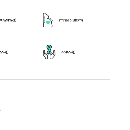
ዶክሪኖሎጂ
የማህፀን ህክምና
ሮሎጂ
ኦንኮሎጂ
።