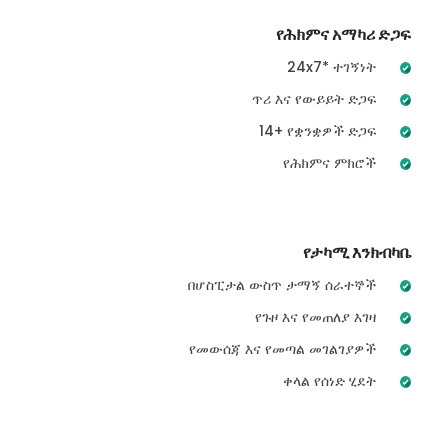
የሕክምና አማካሪ ድጋፍ
24x7* ተገኝነት
ጥሪ እና የውይይት ድጋፍ
14+ የቋንቋዎች ድጋፍ
የሕክምና ምክሮች
የታካሚ እንክብካቤ
በሆስፒታል ውስጥ ታማኝ ሰራተኞች
የጉዞ እና የመጠለያ እገዛ
የመውሰጃ እና የመጣል መገልገያዎች
ቀላል የሰነድ ሂደት