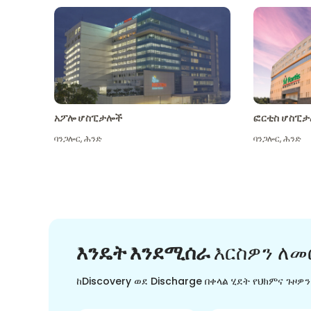
አፖሎ ሆስፒታሎች
ፎርቲስ ሆስፒታ
ባንጋሎር
,
ሕንድ
ባንጋሎር
,
ሕንድ
እንዴት እንደሚሰራ
እርስዎን ለመ
ከDiscovery ወደ Discharge በቀላል ሂደት የህክምና ጉዞዎ