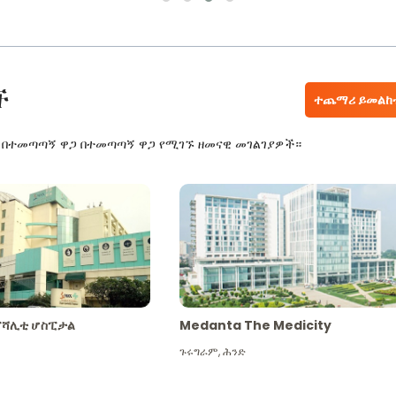
ች
ተጨማሪ ይመልከ
ር በተመጣጣኝ ዋጋ በተመጣጣኝ ዋጋ የሚገኙ ዘመናዊ መገልገያዎች።
ፔሻሊቲ ሆስፒታል
Medanta The Medicity
ጉሩግራም
,
ሕንድ