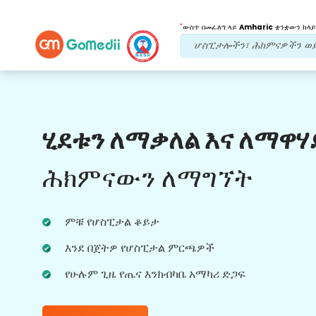
*
ውስጥ በመፈለግ ላይ
Amharic
ቋንቋውን ከላይ
የእኛ ጥቅሞች
ሂደቱን ለማቃለል እና ለማዋሃ
የድህረ ህክምና
ክትትል
የሚደረግበት እንክብካቤ
ሕክምናውን ለማግኘት
ችግሮቻችሁን በማንኛውም ጊዜ ለመፍታት ከቡድናችን
ጋር 24x7 የህክምና እና የታካሚ ድጋፍ ያግኙ።
ምቹ የሆስፒታል ቆይታ
በሕክምና ፍላጎቶችዎ ላይ መደበኛ ዝመናዎች።
እንደ በጀትዎ የሆስፒታል ምርጫዎች
የሁሉም ጊዜ የጤና እንክብካቤ አማካሪ ድጋፍ