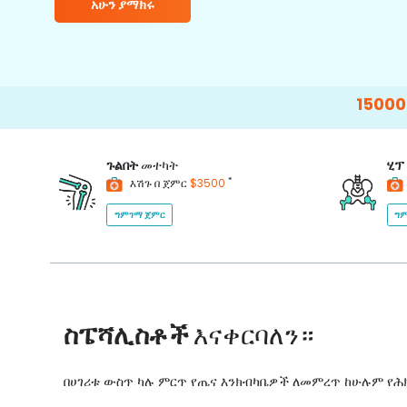
አሁን ያማክሩ
15000+
Happy P
ጉልበት
መተካት
ሂፕ
*
እሽጉ በ ጀምር
$3500
ግምገማ ጀምር
ግም
ስፔሻሊስቶች
እናቀርባለን።
በሀገሪቱ ውስጥ ካሉ ምርጥ የጤና እንክብካቤዎች ለመምረጥ ከሁሉም የ