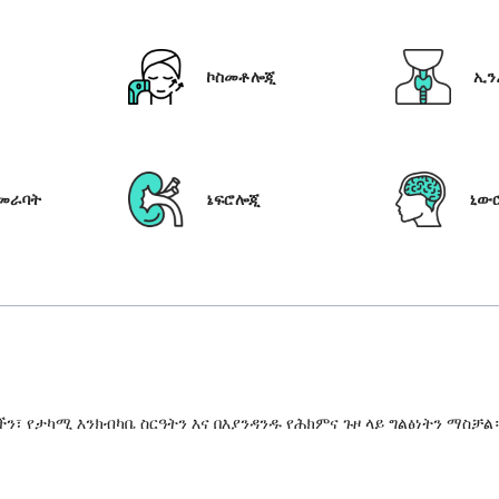
ኮስመቶሎጂ
ኢን
የመራባት
ኔፍሮሎጂ
ኒው
 የታካሚ እንክብካቤ ስርዓትን እና በእያንዳንዱ የሕክምና ጉዞ ላይ ግልፅነትን ማስቻል