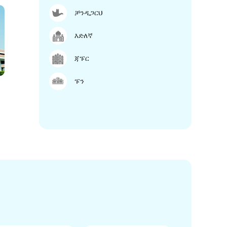
ቻንዲጋርህ
እድለኛ
ጃፑር
ፑን