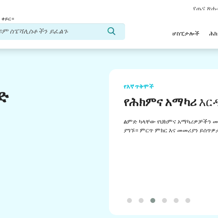
የጤና ጽ
 ቀይር።
ሆስፒታሎች
ሕ
የእኛ ጥቅሞች
ድ
የሕክምና አማካሪ
እር
ልምድ ካላቸው የህክምና አማካሪዎቻችን መ
ያግኙ። ምርጥ ምክር እና መመሪያን ይሰጥዎ