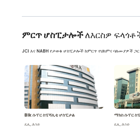
ምርጥ ሆስፒታሎች
ለእርስዎ ፍላጎቶ
JCI እና NABH የታወቁ ሆስፒታሎች ከምርጥ የህክምና ባለሙያዎች ጋ
Blk ሱፐር ስፔሻሊቲ ሆስፒታል
ማክስ ሱፐር ስ
ዴሊ
,
ሕንድ
ዴሊ
,
ሕንድ