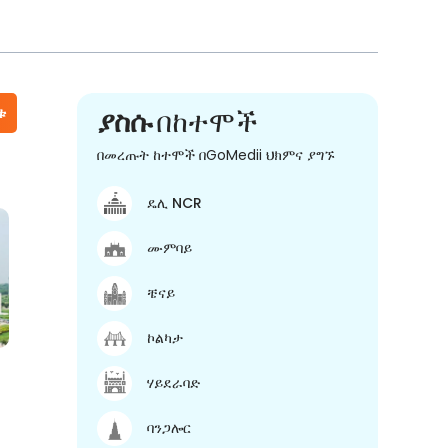
ቱ
ያስሱ
በከተሞች
በመረጡት ከተሞች በGoMedii ህክምና ያግኙ
ዴሊ NCR
ሙምባይ
ቼናይ
ኮልካታ
ሃይደራባድ
ባንጋሎር