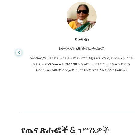
ሻንዳ ዳስ
ከባንግላዴሽ ለጂስትሮኢንትሮሎጂ
 ዋጋ የጤና
ከባንግላዲሽ ወደ ህንድ እንድታከም የረዳኝን ልጄን እና ጎሜዲ የተባለውን ድንቅ
ዩኬ ውስጥ
ቡድን አመሰግናለው። GoMedii ን በመምረጥ ረገድ ትክክለኛውን ምርጫ
 የማያቋርጥ
አድርገናል። ከህክምና በኋላም ቢሆን ከእኛ ጋር ትልቅ ትስስር አላቸው።
የጤና ጽሑፎች
& ዝማኔዎች