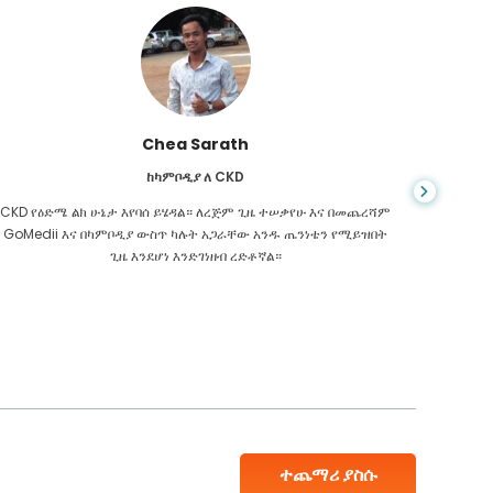
Chea Sarath
ከካምቦዲያ ለ CKD
CKD የዕድሜ ልክ ሁኔታ እየባሰ ይሄዳል። ለረጅም ጊዜ ተሠቃየሁ እና በመጨረሻም
መቼም ህይ
GoMedii እና በካምቦዲያ ውስጥ ካሉት አጋራቸው አንዱ ጤንነቴን የሚይዝበት
ስመረመር ፣
ጊዜ እንደሆነ እንድገነዘብ ረድቶኛል።
እንዳለብኝ
ተጨማሪ ያስሱ