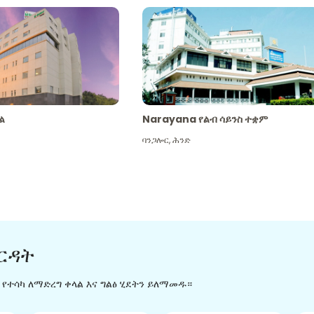
ል
Narayana የልብ ሳይንስ ተቋም
ባንጋሎር
,
ሕንድ
ርዳት
ን የተሳካ ለማድረግ ቀላል እና ግልፅ ሂደትን ይለማመዱ።