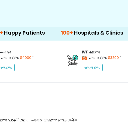
atients
100+
Hospitals & Clinics
500+
መተካት
IVF
ሕክምና
*
*
እሽጉ በ ጀምር
$4000
እሽጉ በ ጀምር
$3200
ገማ ጀምር
ግምገማ ጀምር
ሕክምና ሂደቶች ጋር ተመጣጣኝ የሕክምና አማራጮች።