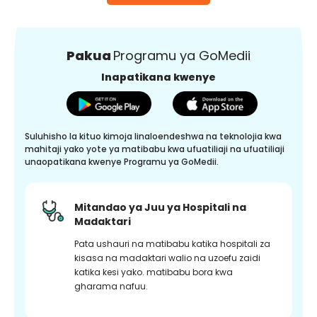
Pakua
Programu ya GoMedii
Inapatikana kwenye
Suluhisho la kituo kimoja linaloendeshwa na teknolojia kwa
mahitaji yako yote ya matibabu kwa ufuatiliaji na ufuatiliaji
unaopatikana kwenye Programu ya GoMedii.
Mitandao ya Juu ya Hospitali na
Madaktari
Pata ushauri na matibabu katika hospitali za
kisasa na madaktari walio na uzoefu zaidi
katika kesi yako. matibabu bora kwa
gharama nafuu.