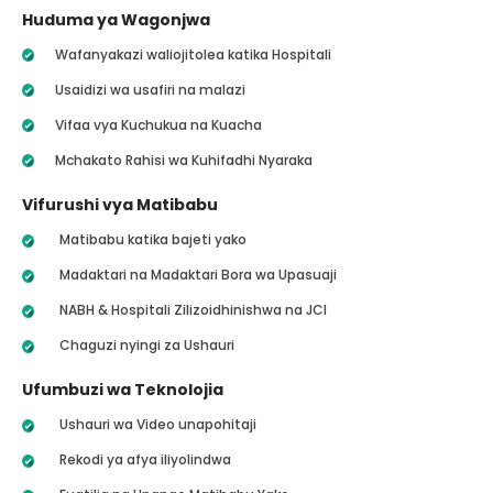
Huduma ya Wagonjwa
Wafanyakazi waliojitolea katika Hospitali
Usaidizi wa usafiri na malazi
Vifaa vya Kuchukua na Kuacha
Mchakato Rahisi wa Kuhifadhi Nyaraka
Vifurushi vya Matibabu
Matibabu katika bajeti yako
Madaktari na Madaktari Bora wa Upasuaji
NABH & Hospitali Zilizoidhinishwa na JCI
Chaguzi nyingi za Ushauri
Ufumbuzi wa Teknolojia
Ushauri wa Video unapohitaji
Rekodi ya afya iliyolindwa