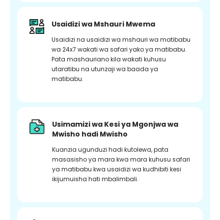
Usaidizi wa Mshauri Mwema
Usaidizi na usaidizi wa mshauri wa matibabu
wa 24x7 wakati wa safari yako ya matibabu.
Pata mashauriano kila wakati kuhusu
utaratibu na utunzaji wa baada ya
matibabu.
Usimamizi wa Kesi ya Mgonjwa wa
Mwisho hadi Mwisho
Kuanzia ugunduzi hadi kutolewa, pata
masasisho ya mara kwa mara kuhusu safari
ya matibabu kwa usaidizi wa kudhibiti kesi
ikijumuisha hati mbalimbali.