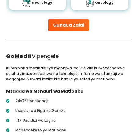
Neurology
Oncology
Gundua Zaidi
GoMedii
Vipengele
Kurahisisha matibabu ya mgonjwa, na vile vile kuiwezesha kwa
suluhu zinazoendeshwa na teknolojia, mfumo wa utunzaji wa
wagonjwa & uwazi katika kila hatua ya safari ya matibabu.
Msaada wa Mshauri wa Matibabu
24x7* Upatikanaji
Usaidizi wa Piga na Gumzo
14+ Usaidizi wa Lugha
Mapendekezo ya Matibabu