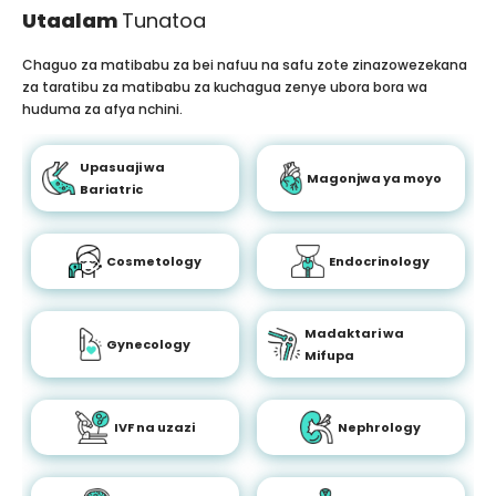
Utaalam
Tunatoa
Chaguo za matibabu za bei nafuu na safu zote zinazowezekana
za taratibu za matibabu za kuchagua zenye ubora bora wa
huduma za afya nchini.
Upasuaji wa
Magonjwa ya moyo
Bariatric
Cosmetology
Endocrinology
Madaktari wa
Gynecology
Mifupa
IVF na uzazi
Nephrology