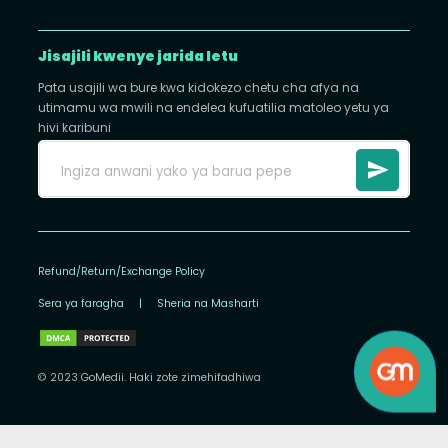
Jisajili kwenye jarida letu
Pata usajili wa bure kwa kidokezo chetu cha afya na
utimamu wa mwili na endelea kufuatilia matoleo yetu ya
hivi karibuni
Refund/Return/Exchange Policy
Sera ya faragha
|
Sheria na Masharti
© 2023 GoMedii. Haki zote zimehifadhiwa