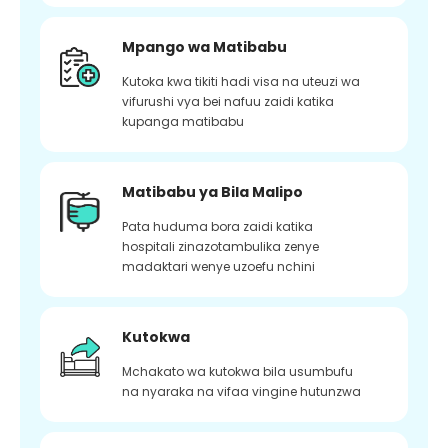
Mpango wa Matibabu
Kutoka kwa tikiti hadi visa na uteuzi wa
vifurushi vya bei nafuu zaidi katika
kupanga matibabu
Matibabu ya Bila Malipo
Pata huduma bora zaidi katika
hospitali zinazotambulika zenye
madaktari wenye uzoefu nchini
Kutokwa
Mchakato wa kutokwa bila usumbufu
na nyaraka na vifaa vingine hutunzwa