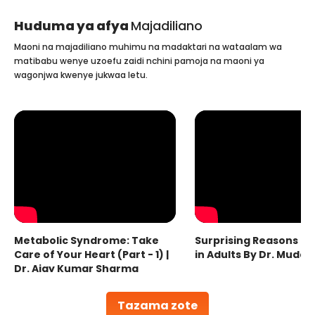
Huduma ya afya
Majadiliano
Maoni na majadiliano muhimu na madaktari na wataalam wa
matibabu wenye uzoefu zaidi nchini pamoja na maoni ya
wagonjwa kwenye jukwaa letu.
Metabolic Syndrome: Take
Surprising Reasons fo
Care of Your Heart (Part - 1) |
in Adults By Dr. Mudas
Dr. Ajay Kumar Sharma
Tazama zote