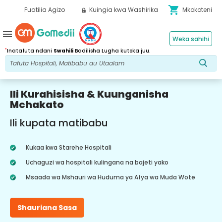
shopping_cart
Fuatilia Agizo
Kuingia kwa Washirika
Mkokoteni
menu
Weka sahihi
*
Inatafuta ndani
Swahili
Badilisha Lugha kutoka juu.
Ili Kurahisisha & Kuunganisha
Mchakato
Ili kupata matibabu
Kukaa kwa Starehe Hospitali
Uchaguzi wa hospitali kulingana na bajeti yako
Msaada wa Mshauri wa Huduma ya Afya wa Muda Wote
Shauriana Sasa