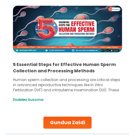
5 Essential Steps for Effective Human Sperm
Collection and Processing Methods
Human sperm collection and processing are critical steps
in advanced reproductive techniques like In Vitro
Fertilization (IVF) and intrauterine insemination (IUI). These
methods enable medical professionals to tackle fertility
Endelea kusoma
challenges and help couples achieve their dream of
parenthood. Skilled technicians collect sperm using
specialized procedures to ensure optimal quality. Once
collected, they process the
Gundua Zaidi
Continue Reading