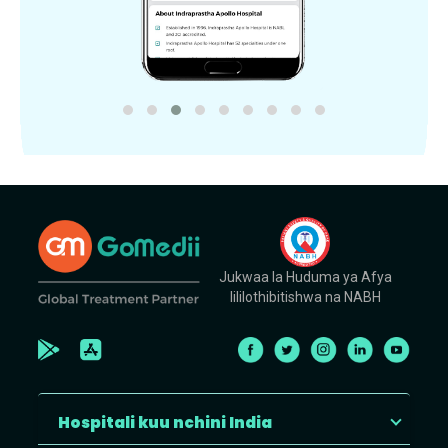
Jukwaa la Huduma ya Afya
lililothibitishwa na NABH
Hospitali kuu nchini India