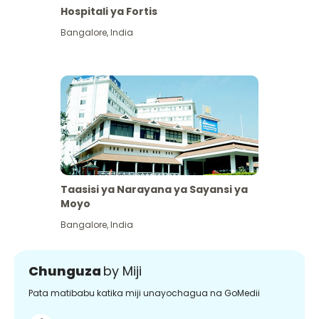
Hospitali ya Fortis
Bangalore
,
India
Taasisi ya Narayana ya Sayansi ya
Moyo
Bangalore
,
India
Chunguza
by Miji
Pata matibabu katika miji unayochagua na GoMedii