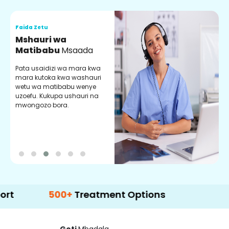
Faida Zetu
F
Mshauri wa
V
Matibabu
Msaada
U
Pata usaidizi wa mara kwa
U
mara kutoka kwa washauri
m
wetu wa matibabu wenye
z
uzoefu. Kukupa ushauri na
w
mwongozo bora.
b
500+
Treatment Options