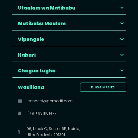
Utaalam wa Matibabu
Matibabu Maalum
Vipengele
Habari
Chagua Lugha
Wasiliana
KUWA MPENZI
connect@gomedii.com
(+91) 9311101477
96, block C, Sector 65, Noida,
Uttar Pradesh, 201301