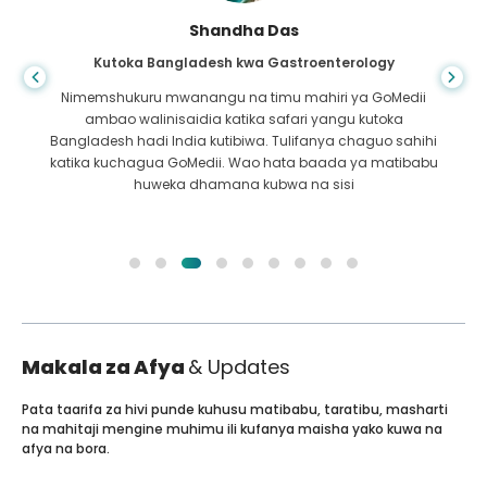
Shandha Das
Kutoka Bangladesh kwa Gastroenterology
Nimemshukuru mwanangu na timu mahiri ya GoMedii
ambao walinisaidia katika safari yangu kutoka
Bangladesh hadi India kutibiwa. Tulifanya chaguo sahihi
katika kuchagua GoMedii. Wao hata baada ya matibabu
huweka dhamana kubwa na sisi
Makala za Afya
& Updates
Pata taarifa za hivi punde kuhusu matibabu, taratibu, masharti
na mahitaji mengine muhimu ili kufanya maisha yako kuwa na
afya na bora.