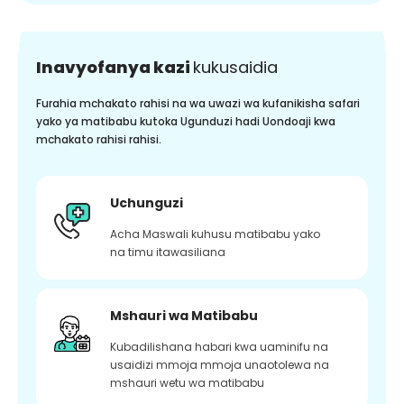
Inavyofanya kazi
kukusaidia
Furahia mchakato rahisi na wa uwazi wa kufanikisha safari
yako ya matibabu kutoka Ugunduzi hadi Uondoaji kwa
mchakato rahisi rahisi.
Uchunguzi
Acha Maswali kuhusu matibabu yako
na timu itawasiliana
Mshauri wa Matibabu
Kubadilishana habari kwa uaminifu na
usaidizi mmoja mmoja unaotolewa na
mshauri wetu wa matibabu