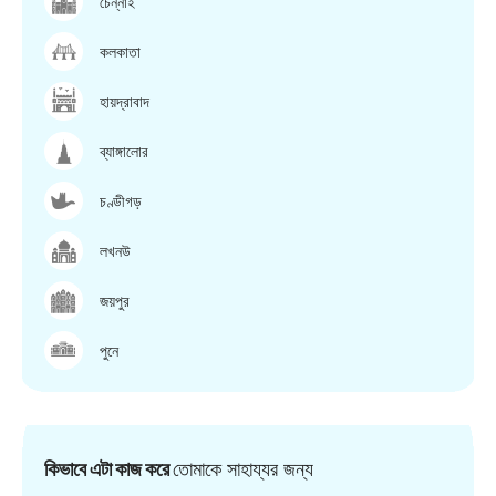
চেন্নাই
কলকাতা
হায়দ্রাবাদ
ব্যাঙ্গালোর
চণ্ডীগড়
লখনউ
জয়পুর
পুনে
কিভাবে এটা কাজ করে
তোমাকে সাহায্যর জন্য