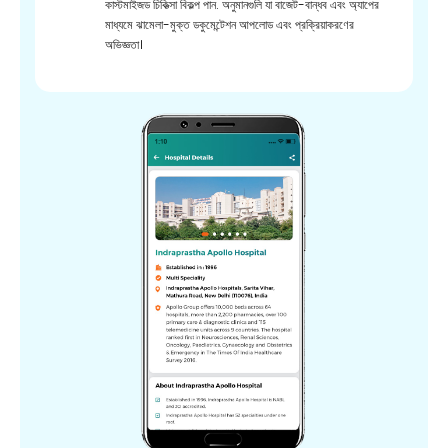
কাস্টমাইজড চিকিত্সা বিকল্প পান. অনুমানগুলি যা বাজেট-বান্ধব এবং অ্যাপের
মাধ্যমে ঝামেলা-মুক্ত ডকুমেন্টেশন আপলোড এবং প্রক্রিয়াকরণের
অভিজ্ঞতা।