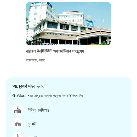
নারায়না ইনস্টিটিউট অফ কার্ডিয়াক সায়েন্সেস
ব্যাঙ্গালোর
,
ভারত
অন্বেষণ
শহর দ্বারা
GoMedii-এর মাধ্যমে আপনার পছন্দের শহরে চিকিৎসা নিন
দিল্লি এনসিআর
মুম্বাই