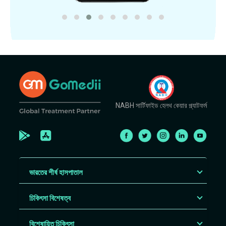
NABH সার্টিফাইড হেলথ কেয়ার প্ল্যাটফর্ম
ভারতের শীর্ষ হাসপাতাল
চিকিৎসা বিশেষত্ব
বিশেষায়িত চিকিৎসা