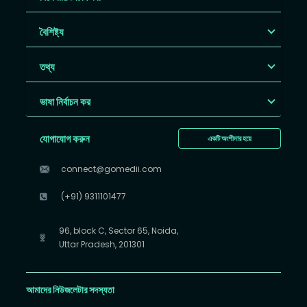
বৈশিষ্ট্য
তথ্য
ভাষা নির্বাচন কর
যোগাযোগ করুন
একটি অংশীদার হয়ে
connect@gomedii.com
(+91) 9311101477
96, block C, Sector 65, Noida,
Uttar Pradesh, 201301
আমাদের নিউজলেটার সদস্যতা