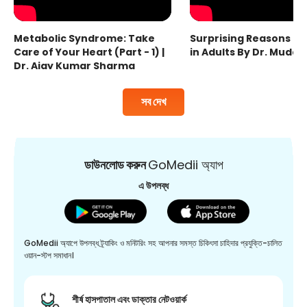
Metabolic Syndrome: Take
Surprising Reasons fo
Care of Your Heart (Part - 1) |
in Adults By Dr. Mudas
Dr. Ajay Kumar Sharma
সব দেখ
ডাউনলোড করুন
GoMedii অ্যাপ
এ উপলব্ধ
GoMedii অ্যাপে উপলব্ধ ট্র্যাকিং ও মনিটরিং সহ আপনার সমস্ত চিকিৎসা চাহিদার প্রযুক্তি-চালিত
ওয়ান-স্টপ সমাধান।
শীর্ষ হাসপাতাল এবং ডাক্তার নেটওয়ার্ক