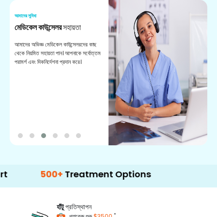
আমাদের সুবিধা
আম
মেডিকেল কাউন্সেলর
সহায়তা
অ
আমাদের অভিজ্ঞ মেডিকেল কাউন্সেলরদের কাছ
ভা
থেকে নিয়মিত সহায়তা পান। আপনাকে সর্বোত্তম
চি
পরামর্শ এবং দিকনির্দেশনা প্রদান করে।
ডা
500+
Treatment Options
হাঁটু
প্রতিস্থাপন
*
প্যাকেজ শুরু
$3500