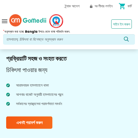
shopping_cart
ট্র্যাক আদেশ
অংশীদার লগইন
কার্ট
menu
সাইন ইন করুন
*
অনুসন্ধান করা হচ্ছে
Bangla
উপরে থেকে ভাষা পরিবর্তন করুন.
প্রক্রিয়াটি সহজ ও সংহত করতে
চিকিৎসা পাওয়ার জন্য
আরামদায়ক হাসপাতালে থাকা
আপনার বাজেট অনুযায়ী হাসপাতালের পছন্দ
সর্বকালের স্বাস্থ্যসেবা পরামর্শদাতা সমর্থন
এখনই পরামর্শ করুন