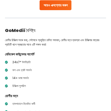
আরও এক্সপ্লোর করুন
GoMedii
বৈশিষ্ট্য
রোগীর চিকিত্সা সহজ করা, সেইসাথে প্রযুক্তি চালিত সমাধান, রোগীর যত্ন ব্যবস্থা এবং চিকিত্সার যাত্রার
প্রতিটি ধাপে স্বচ্ছতার সাথে এটি সক্ষম করা।
মেডিকেল কাউন্সেলর সাপোর্ট
24x7* উপস্থিতি
কল এবং চ্যাট সমর্থন
14+ ভাষা সমর্থন
চিকিত্সা সুপারিশ
রোগীর যত্ন
হাসপাতালে নিবেদিত কর্মী