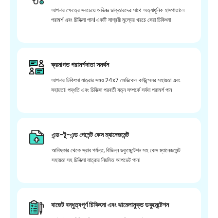
আপনার ক্ষেত্রে সবচেয়ে অভিজ্ঞ ডাক্তারদের সাথে অত্যাধুনিক হাসপাতালে
পরামর্শ এবং চিকিত্সা পান। একটি সাশ্রয়ী মূল্যের খরচে সেরা চিকিৎসা।
ক্রমাগত পরামর্শদাতা সমর্থন
আপনার চিকিৎসা যাত্রার সময় 24x7 মেডিকেল কাউন্সেলর সহায়তা এবং
সহায়তা। পদ্ধতি এবং চিকিত্সা পরবর্তী যত্ন সম্পর্কে সর্বদা পরামর্শ পান।
এন্ড-টু-এন্ড পেশেন্ট কেস ম্যানেজমেন্ট
আবিষ্কার থেকে স্রাব পর্যন্ত, বিভিন্ন ডকুমেন্টেশন সহ কেস ম্যানেজমেন্ট
সহায়তা সহ চিকিত্সা যাত্রার নিয়মিত আপডেট পান।
বাজেট বন্ধুত্বপূর্ণ চিকিৎসা এবং ঝামেলামুক্ত ডকুমেন্টেশন