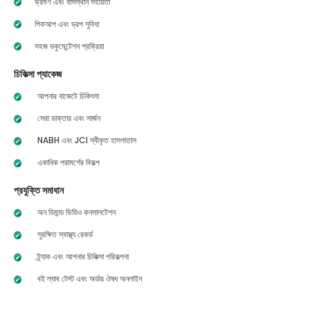
ভ্রমণ এবং বাসস্থান সহায়তা
পিকআপ এবং ড্রপ সুবিধা
সহজ ডকুমেন্টেশন প্রক্রিয়া
চিকিত্সা প্যাকেজ
আপনার বাজেটে চিকিৎসা
সেরা ডাক্তার এবং সার্জন
NABH এবং JCI স্বীকৃত হাসপাতাল
একাধিক পরামর্শের বিকল্প
প্রযুক্তি সমাধান
অন ডিমান্ড ভিডিও কনসালটেশন
সুরক্ষিত স্বাস্থ্য রেকর্ড
ট্র্যাক এবং আপনার চিকিত্সা পরিকল্পনা
বই ল্যাব টেস্ট এবং অর্ডার ঔষধ অনলাইন