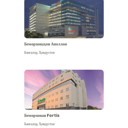
Беморхонаҳои Аполлон
Бангалор
,
Ҳиндустон
Бештар дидан
Беморхонаи Fortis
Бангалор
,
Ҳиндустон