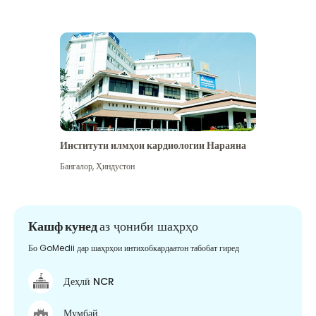
Институти илмҳои кардиологии Нараяна
Бангалор
,
Ҳиндустон
Кашф кунед
аз ҷониби шаҳрҳо
Бо GoMedii дар шаҳрҳои интихобкардаатон табобат гиред
Деҳлӣ NCR
Мумбай