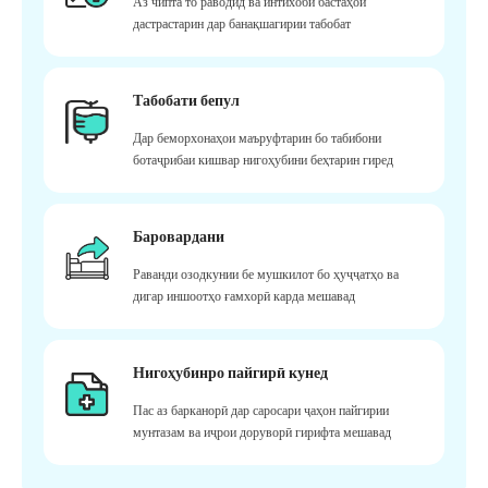
Аз чипта то раводид ва интихоби бастаҳои
дастрастарин дар банақшагирии табобат
Табобати бепул
Дар беморхонаҳои маъруфтарин бо табибони
ботаҷрибаи кишвар нигоҳубини беҳтарин гиред
Баровардани
Раванди озодкунии бе мушкилот бо ҳуҷҷатҳо ва
дигар иншоотҳо ғамхорӣ карда мешавад
Нигоҳубинро пайгирӣ кунед
Пас аз барканорӣ дар саросари ҷаҳон пайгирии
мунтазам ва иҷрои доруворӣ гирифта мешавад