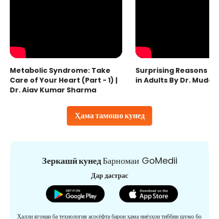
Metabolic Syndrome: Take
Surprising Reasons fo
Care of Your Heart (Part - 1) |
in Adults By Dr. Mudas
Dr. Ajay Kumar Sharma
Ҳама тамошо кунед
Зеркашӣ кунед
Барномаи GoMedii
Дар дастрас
Ҳалли ягонаи ба технология асосёфта барои ҳама ниёзҳои тиббии шумо бо