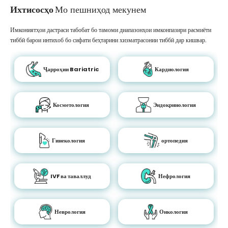
Ихтисосҳо
Мо пешниҳод мекунем
Имкониятҳои дастраси табобат бо тамоми диапазонҳои имконпазири расмиёти
тиббӣ барои интихоб бо сифати беҳтарини хизматрасонии тиббӣ дар кишвар.
Ҷарроҳии Bariatric
Кардиология
Косметология
Эндокринология
Гинекология
ортопедия
IVF ва таваллуд
Нефрология
Неврология
Онкология