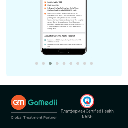
Платформаи Certified Health
NABH