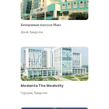
Беморхонаи махсуси Макс
Дехлй
,
Ҳиндустон
Medanta The Mediciity
Гуруграм
,
Ҳиндустон