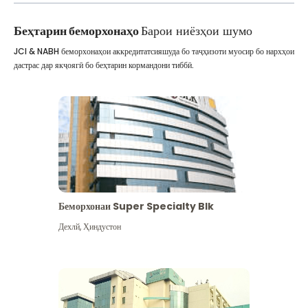
Беҳтарин беморхонаҳо
Барои ниёзҳои шумо
JCI & NABH беморхонаҳои аккредитатсияшуда бо таҷҳизоти муосир бо нархҳои
дастрас дар якҷоягӣ бо беҳтарин кормандони тиббӣ.
Беморхонаи Super Specialty Blk
Дехлй
,
Ҳиндустон