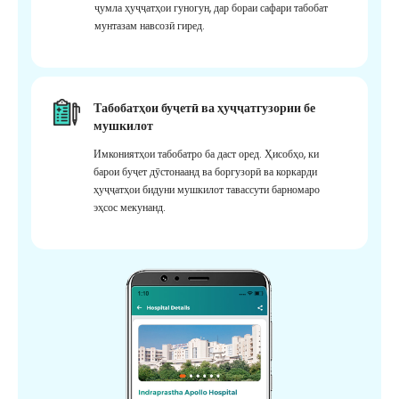
ҷумла ҳуҷҷатҳои гуногун, дар бораи сафари табобат
мунтазам навсозӣ гиред.
Табобатҳои буҷетӣ ва ҳуҷҷатгузории бе
мушкилот
Имкониятҳои табобатро ба даст оред. Ҳисобҳо, ки
барои буҷет дӯстонаанд ва боргузорӣ ва коркарди
ҳуҷҷатҳои бидуни мушкилот тавассути барномаро
эҳсос мекунанд.