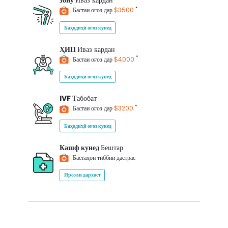
зону
Иваз кардан
*
Бастаи оғоз дар
$3500
Баҳодиҳӣ оғоз кунед
ҲИП
Иваз кардан
*
Бастаи оғоз дар
$4000
Баҳодиҳӣ оғоз кунед
IVF
Табобат
*
Бастаи оғоз дар
$3200
Баҳодиҳӣ оғоз кунед
Кашф кунед
Бештар
Бастаҳои тиббии дастрас
Ирсоли дархост