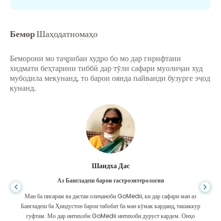
Бемор
Шаҳодатномаҳо
Беморони мо таҷрибаи худро бо мо дар гирифтани
хидмати беҳтарини тиббӣ дар тӯли сафари муолиҷаи худ
мубодила мекунанд, то барои оянда пайванди бузурге эҷод
кунанд.
Шандха Дас
Аз Бангладеш барои гастроэнтерология
Ман ба писарам ва дастаи олиҷаноби GoMedii, ки дар сафари ман аз
Бангладеш ба Ҳиндустон барои табобат ба ман кӯмак карданд, ташаккур
гуфтам. Мо дар интихоби GoMedii интихоби дуруст кардем. Онҳо