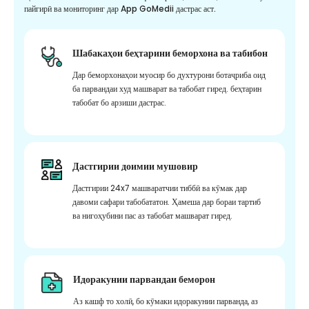
пайгирӣ ва мониторинг дар App GoMedii дастрас аст.
Шабакаҳои беҳтарини беморхона ва табибон
Дар беморхонаҳои муосир бо духтурони ботаҷриба оид
ба парвандаи худ машварат ва табобат гиред. беҳтарин
табобат бо арзиши дастрас.
Дастгирии доимии мушовир
Дастгирии 24x7 машваратчии тиббӣ ва кӯмак дар
давоми сафари табобататон. Ҳамеша дар бораи тартиб
ва нигоҳубини пас аз табобат машварат гиред.
Идоракунии парвандаи беморон
Аз кашф то холӣ, бо кӯмаки идоракунии парванда, аз