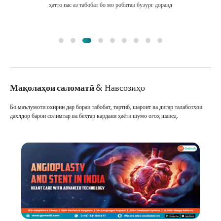
ҳатто пас аз табобат бо мо робитаи бузург доранд
Мақолаҳои саломатӣ
& Навсозиҳо
Бо маълумоти охирин дар бораи табобат, тартиб, шароит ва дигар талаботҳои
дахлдор барои солимтар ва беҳтар кардани ҳаёти шумо огоҳ шавед.