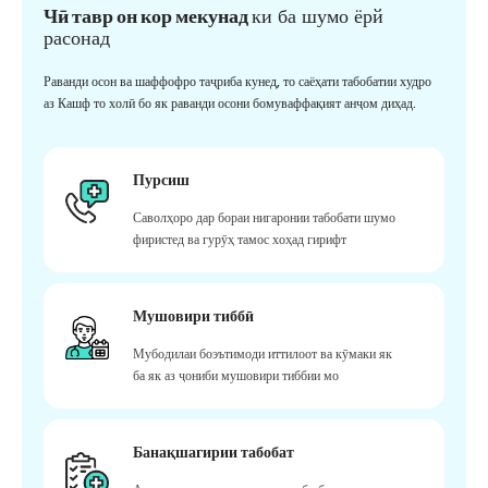
Чӣ тавр он кор мекунад
ки ба шумо ёрй
расонад
Раванди осон ва шаффофро таҷриба кунед, то саёҳати табобатии худро
аз Кашф то холӣ бо як раванди осони бомуваффақият анҷом диҳад.
Пурсиш
Саволҳоро дар бораи нигаронии табобати шумо
фиристед ва гурӯҳ тамос хоҳад гирифт
Мушовири тиббӣ
Мубодилаи боэътимоди иттилоот ва кӯмаки як
ба як аз ҷониби мушовири тиббии мо
Банақшагирии табобат