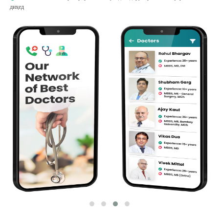
диҳед