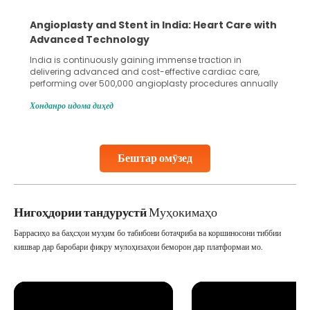
Angioplasty and Stent in India: Heart Care with
Advanced Technology
India is continuously gaining immense traction in
delivering advanced and cost-effective cardiac care,
performing over 500,000 angioplasty procedures annually
with a success rate exceeding 90%. Patients across the
Хонданро идома диҳед
globe are searching for treatments like angioplasty and
stent placement in Indian hospitals, owing to the
combination of high-quality care and affordability.
Studies, such as one published
Бештар омӯзед
Continue Reading
Нигоҳдории тандурустӣ
Муҳокимаҳо
Баррасиҳо ва баҳсҳои муҳим бо табибони ботаҷриба ва коршиносони тиббии
кишвар дар баробари фикру мулоҳизаҳои беморон дар платформаи мо.