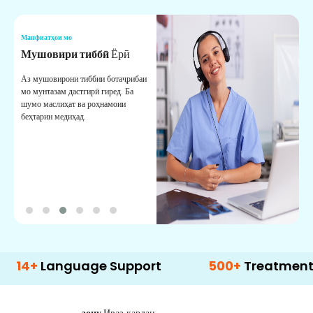
Манфиатҳои мо
М
Мушовири тиббӣ
Ёрӣ
В
М
Аз мушовирони тиббии ботаҷрибаи
мо мунтазам дастгирӣ гиред. Ба
М
шумо маслиҳат ва роҳнамоии
б
беҳтарин медиҳад.
д
б
anguage Support
500+
Treatment Option