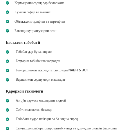
Кормандони содиқ дар беморхона
Кӯмаки сафар ва манзил
Объектҳои гирифтан ва партофтан
Раванди ҳуҷҷатгузории осон
Бастаҳои табобатӣ
Табобат дар буҷаи шумо
Беҳтарин табибон ва ҷарроҳон
Беморхонаҳои аккредитатсияшудаи NABH & JCI
Вариантҳои сершумори машварат
Қарорҳои технологӣ
Аз рӯи дархост машварати видеоӣ
Сабти саломатии бехатар
Табобати худро пайгирӣ ва ба нақша гиред
Санҷишҳои лабораториро китоб кунед ва доруҳоро онлайн фармоиш