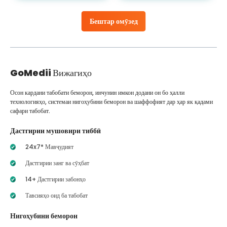
Бештар омӯзед
GoMedii
Вижагиҳо
Осон кардани табобати беморон, инчунин имкон додани он бо ҳалли
технологияҳо, системаи нигоҳубини беморон ва шаффофият дар ҳар як қадами
сафари табобат.
Дастгирии мушовири тиббӣ
24x7* Мавҷудият
Дастгирии занг ва сӯҳбат
14+ Дастгирии забонҳо
Тавсияҳо оид ба табобат
Нигоҳубини беморон