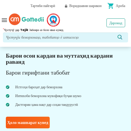
shopping_cart
Тартиби пайгирӣ
Воридшавии шарикон
Ароба
menu
Даромад
*
Ҷустуҷӯ дар
Tajik
Забонро аз боло иваз кунед.
Барои осон кардан ва муттаҳид кардани
раванд
Барои гирифтани табобат
Истгоҳи бароҳат дар беморхона
Интихоби беморхона мувофиқи буҷаи шумо
Дастгирии ҳама вақт дар соҳаи тандурустӣ
Ҳоло машварат кунед