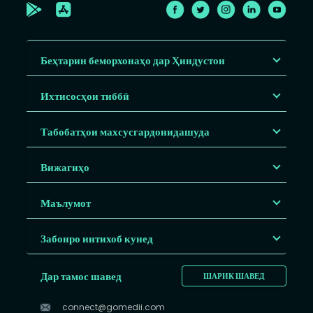
Беҳтарин беморхонаҳо дар Ҳиндустон
Ихтисосҳои тиббӣ
Табобатҳои махсусгардонидашуда
Вижагиҳо
Маълумот
Забонро интихоб кунед
Дар тамос шавед
ШАРИК ШАВЕД
connect@gomedii.com