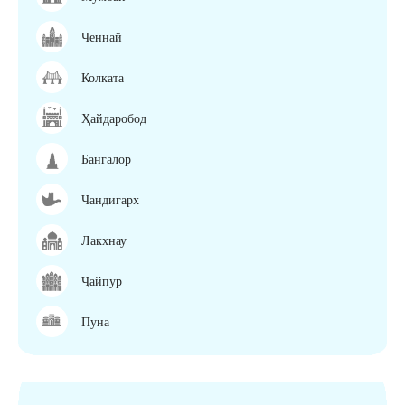
Ченнай
Колката
Ҳайдаробод
Бангалор
Чандигарх
Лакхнау
Ҷайпур
Пуна