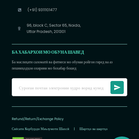
(+91) 9311101477
96, block C, Sector 65, Noida,
Uttar Pradesh, 201301
БА ХАБАРХОИ МО ОБУНА ШАВЕД
Ба маслиҳати саломатӣ ва фитнеси мо обунаи ройгон гиред ва аз
пешниҳодҳои охирини мо бохабар бошед
Refund/Return/Exchange Policy
Сиёсати Корбурди Маълумоти Шахсӣ
|
Шартҳо ва шартҳо