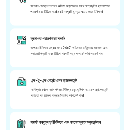
আপনার ক্ষেত্রে সবচেয়ে অভিজ্ঞ ডাক্তারদের সাথে অত্যাধুনিক হাসপাতালে
পরামর্শ এবং চিকিত্সা পান। একটি সাশ্রয়ী মূল্যের খরচে সেরা চিকিৎসা।
ক্রমাগত পরামর্শদাতা সমর্থন
আপনার চিকিৎসা যাত্রার সময় 24x7 মেডিকেল কাউন্সেলর সহায়তা এবং
সহায়তা। পদ্ধতি এবং চিকিত্সা পরবর্তী যত্ন সম্পর্কে সর্বদা পরামর্শ পান।
এন্ড-টু-এন্ড পেশেন্ট কেস ম্যানেজমেন্ট
আবিষ্কার থেকে স্রাব পর্যন্ত, বিভিন্ন ডকুমেন্টেশন সহ কেস ম্যানেজমেন্ট
সহায়তা সহ চিকিত্সা যাত্রার নিয়মিত আপডেট পান।
বাজেট বন্ধুত্বপূর্ণ চিকিৎসা এবং ঝামেলামুক্ত ডকুমেন্টেশন