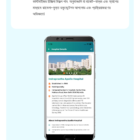
কাস্টমাইজড চিকিত্সা বিকল্প পান. অনুমানগুলি যা বাজেট-বান্ধব এবং অ্যাপের
মাধ্যমে ঝামেলা-মুক্ত ডকুমেন্টেশন আপলোড এবং প্রক্রিয়াকরণের
অভিজ্ঞতা।