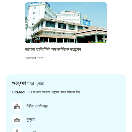
নারায়না ইনস্টিটিউট অফ কার্ডিয়াক সায়েন্সেস
ব্যাঙ্গালোর
,
ভারত
অন্বেষণ
শহর দ্বারা
GoMedii-এর মাধ্যমে আপনার পছন্দের শহরে চিকিৎসা নিন
দিল্লি এনসিআর
মুম্বাই