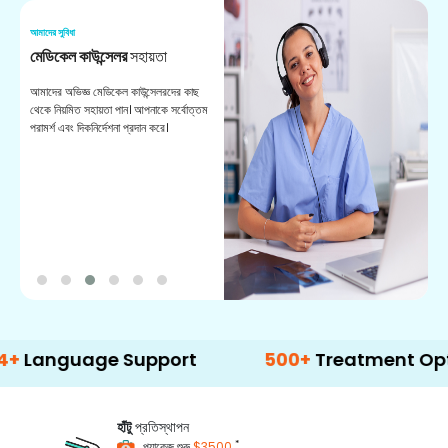
আমাদের সুবিধা
আম
মেডিকেল কাউন্সেলর
সহায়তা
অ
আমাদের অভিজ্ঞ মেডিকেল কাউন্সেলরদের কাছ
ভা
থেকে নিয়মিত সহায়তা পান। আপনাকে সর্বোত্তম
চি
পরামর্শ এবং দিকনির্দেশনা প্রদান করে।
ডা
uage Support
500+
Treatment Options
হাঁটু
প্রতিস্থাপন
*
প্যাকেজ শুরু
$3500