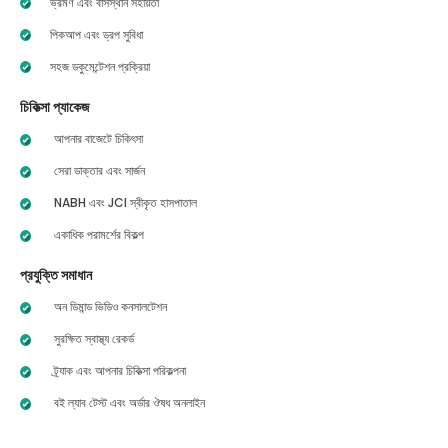
ভ্রমণ এবং বাসস্থান সহায়তা
পিকআপ এবং ড্রপ সুবিধা
সহজ ডকুমেন্টেশন প্রক্রিয়া
চিকিত্সা প্যাকেজ
আপনার বাজেটে চিকিৎসা
সেরা ডাক্তার এবং সার্জন
NABH এবং JCI স্বীকৃত হাসপাতাল
একাধিক পরামর্শের বিকল্প
প্রযুক্তি সমাধান
অন ডিমান্ড ভিডিও কনসালটেশন
সুরক্ষিত স্বাস্থ্য রেকর্ড
ট্র্যাক এবং আপনার চিকিত্সা পরিকল্পনা
বই ল্যাব টেস্ট এবং অর্ডার ঔষধ অনলাইন