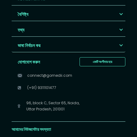
বৈশিষ্ট্য
তথ্য
ভাষা নির্বাচন কর
যোগাযোগ করুন
একটি অংশীদার হয়ে
connect@gomedii.com
(+91) 9311101477
96, block C, Sector 65, Noida,
Uttar Pradesh, 201301
আমাদের নিউজলেটার সদস্যতা