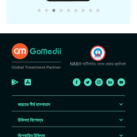
NABH সার্টিফাইড হেলথ কেয়ার প্ল্যাটফর্ম
ভারতের শীর্ষ হাসপাতাল
চিকিৎসা বিশেষত্ব
বিশেষায়িত চিকিৎসা