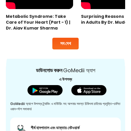
Metabolic Syndrome: Take
Surprising Reasons fo
Care of Your Heart (Part - 1) |
in Adults By Dr. Mudas
Dr. Ajay Kumar Sharma
সব দেখ
ডাউনলোড করুন
GoMedii অ্যাপ
এ উপলব্ধ
GoMedii অ্যাপে উপলব্ধ ট্র্যাকিং ও মনিটরিং সহ আপনার সমস্ত চিকিৎসা চাহিদার প্রযুক্তি-চালিত
ওয়ান-স্টপ সমাধান।
শীর্ষ হাসপাতাল এবং ডাক্তার নেটওয়ার্ক