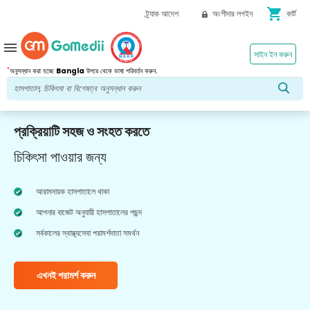
shopping_cart
ট্র্যাক আদেশ
অংশীদার লগইন
কার্ট
menu
সাইন ইন করুন
*
অনুসন্ধান করা হচ্ছে
Bangla
উপরে থেকে ভাষা পরিবর্তন করুন.
প্রক্রিয়াটি সহজ ও সংহত করতে
চিকিৎসা পাওয়ার জন্য
আরামদায়ক হাসপাতালে থাকা
আপনার বাজেট অনুযায়ী হাসপাতালের পছন্দ
সর্বকালের স্বাস্থ্যসেবা পরামর্শদাতা সমর্থন
এখনই পরামর্শ করুন