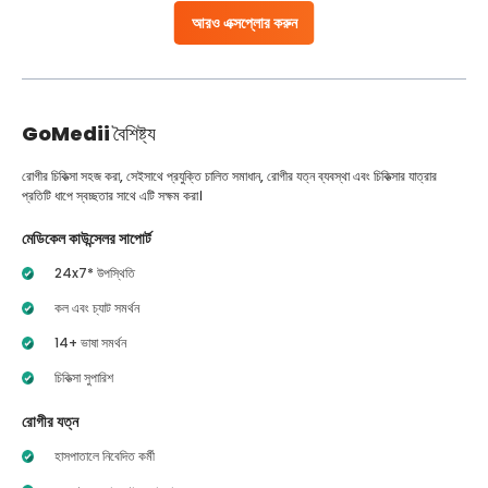
আরও এক্সপ্লোর করুন
GoMedii
বৈশিষ্ট্য
রোগীর চিকিত্সা সহজ করা, সেইসাথে প্রযুক্তি চালিত সমাধান, রোগীর যত্ন ব্যবস্থা এবং চিকিত্সার যাত্রার
প্রতিটি ধাপে স্বচ্ছতার সাথে এটি সক্ষম করা।
মেডিকেল কাউন্সেলর সাপোর্ট
24x7* উপস্থিতি
কল এবং চ্যাট সমর্থন
14+ ভাষা সমর্থন
চিকিত্সা সুপারিশ
রোগীর যত্ন
হাসপাতালে নিবেদিত কর্মী