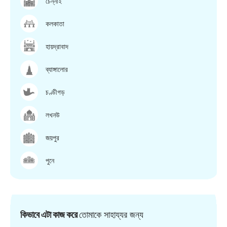
চেন্নাই
কলকাতা
হায়দ্রাবাদ
ব্যাঙ্গালোর
চণ্ডীগড়
লখনউ
জয়পুর
পুনে
কিভাবে এটা কাজ করে
তোমাকে সাহায্যর জন্য