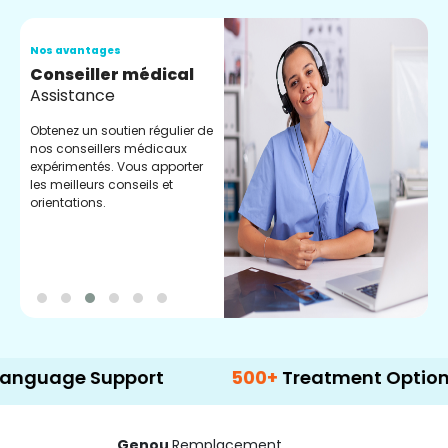
Nos avantages
N
Conseiller médical
V
Assistance
C
Obtenez un soutien régulier de
C
nos conseillers médicaux
n
expérimentés. Vous apporter
e
les meilleurs conseils et
t
orientations.
p
d
 Support
500+
Treatment Options
Genou
Remplacement