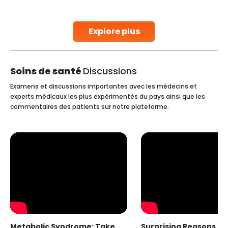
parenthood. Skilled technicians collect sperm using
specialized procedures to ensure optimal quality. Once
collected, they process the
Explore plus
Continue Reading
Soins de santé
Discussions
Examens et discussions importantes avec les médecins et
experts médicaux les plus expérimentés du pays ainsi que les
commentaires des patients sur notre plateforme.
Metabolic Syndrome: Take
Surprising Reasons fo