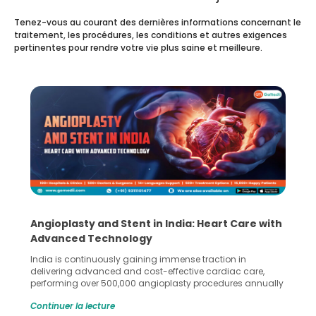
Tenez-vous au courant des dernières informations concernant le
traitement, les procédures, les conditions et autres exigences
pertinentes pour rendre votre vie plus saine et meilleure.
5 Essential Steps for Effective Human Sperm
Collection and Processing Methods
Human sperm collection and processing are critical steps
in advanced reproductive techniques like In Vitro
Fertilization (IVF) and intrauterine insemination (IUI). These
methods enable medical professionals to tackle fertility
Continuer la lecture
challenges and help couples achieve their dream of