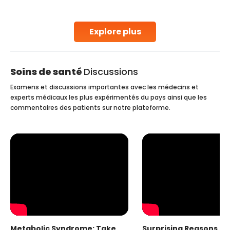
stent placement in Indian hospitals, owing to the
combination of high-quality care and affordability.
Studies, such as one published
Explore plus
Continue Reading
Soins de santé
Discussions
Examens et discussions importantes avec les médecins et
experts médicaux les plus expérimentés du pays ainsi que les
commentaires des patients sur notre plateforme.
Metabolic Syndrome: Take
Surprising Reasons fo