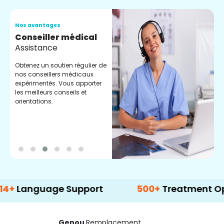
Nos avantages
N
Conseiller médical
V
Assistance
C
Obtenez un soutien régulier de
C
nos conseillers médicaux
n
expérimentés. Vous apporter
e
les meilleurs conseils et
t
orientations.
p
d
guage Support
500+
Treatment Options
Genou
Remplacement