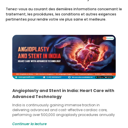
Tenez-vous au courant des dernières informations concernant le
traitement, les procédures, les conditions et autres exigences
pertinentes pour rendre votre vie plus saine et meilleure.
Angioplasty and Stent in India: Heart Care with
Advanced Technology
India is continuously gaining immense traction in
delivering advanced and cost-effective cardiac care,
performing over 500,000 angioplasty procedures annually
with a success rate exceeding 90%. Patients across the
Continuer la lecture
globe are searching for treatments like angioplasty and