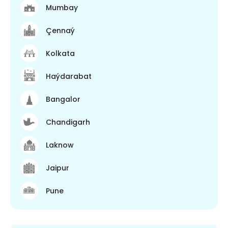
Mumbay
Çennaý
Kolkata
Haýdarabat
Bangalor
Chandigarh
Laknow
Jaipur
Pune