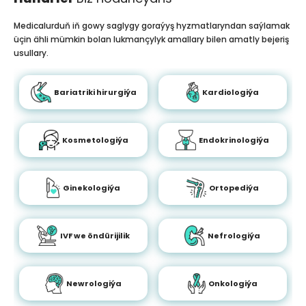
Medicalurduň iň gowy saglygy goraýyş hyzmatlaryndan saýlamak
üçin ähli mümkin bolan lukmançylyk amallary bilen amatly bejeriş
usullary.
Bariatriki hirurgiýa
Kardiologiýa
Kosmetologiýa
Endokrinologiýa
Ginekologiýa
Ortopediýa
IVF we öndürijilik
Nefrologiýa
Newrologiýa
Onkologiýa