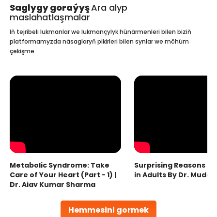
Saglygy goraýyş
Ara alyp
maslahatlaşmalar
Iň tejribeli lukmanlar we lukmançylyk hünärmenleri bilen biziň
platformamyzda näsaglaryň pikirleri bilen synlar we möhüm
çekişme.
Metabolic Syndrome: Take
Surprising Reasons fo
Care of Your Heart (Part - 1) |
in Adults By Dr. Mudas
Dr. Ajay Kumar Sharma
Hemmesini gormek