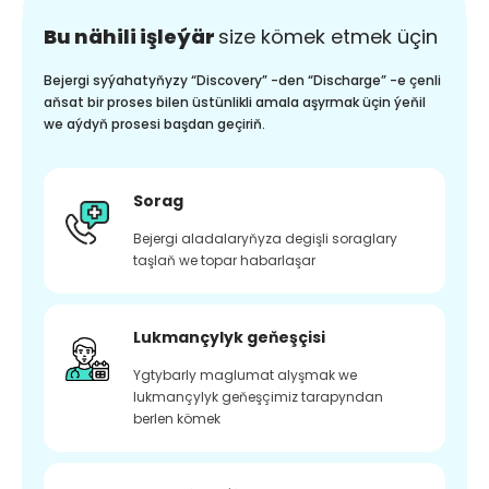
Bu nähili işleýär
size kömek etmek üçin
Bejergi syýahatyňyzy “Discovery” -den “Discharge” -e çenli
aňsat bir proses bilen üstünlikli amala aşyrmak üçin ýeňil
we aýdyň prosesi başdan geçiriň.
Sorag
Bejergi aladalaryňyza degişli soraglary
taşlaň we topar habarlaşar
Lukmançylyk geňeşçisi
Ygtybarly maglumat alyşmak we
lukmançylyk geňeşçimiz tarapyndan
berlen kömek