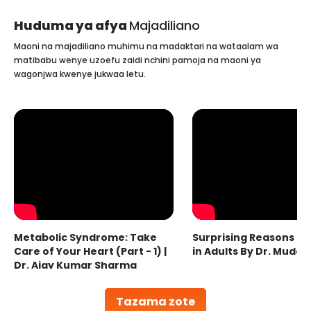
Huduma ya afya
Majadiliano
Maoni na majadiliano muhimu na madaktari na wataalam wa
matibabu wenye uzoefu zaidi nchini pamoja na maoni ya
wagonjwa kwenye jukwaa letu.
Metabolic Syndrome: Take
Surprising Reasons fo
Care of Your Heart (Part - 1) |
in Adults By Dr. Mudas
Dr. Ajay Kumar Sharma
Tazama zote