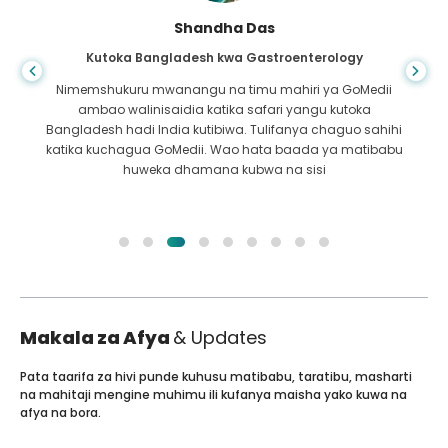
Shandha Das
Kutoka Bangladesh kwa Gastroenterology
Nimemshukuru mwanangu na timu mahiri ya GoMedii
ambao walinisaidia katika safari yangu kutoka
Bangladesh hadi India kutibiwa. Tulifanya chaguo sahihi
katika kuchagua GoMedii. Wao hata baada ya matibabu
huweka dhamana kubwa na sisi
Makala za Afya
& Updates
Pata taarifa za hivi punde kuhusu matibabu, taratibu, masharti
na mahitaji mengine muhimu ili kufanya maisha yako kuwa na
afya na bora.