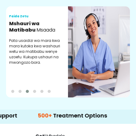
Faida Zetu
F
Mshauri wa
V
Matibabu
Msaada
U
Pata usaidizi wa mara kwa
U
mara kutoka kwa washauri
m
wetu wa matibabu wenye
z
uzoefu. Kukupa ushauri na
w
mwongozo bora.
b
500+
Treatment Options