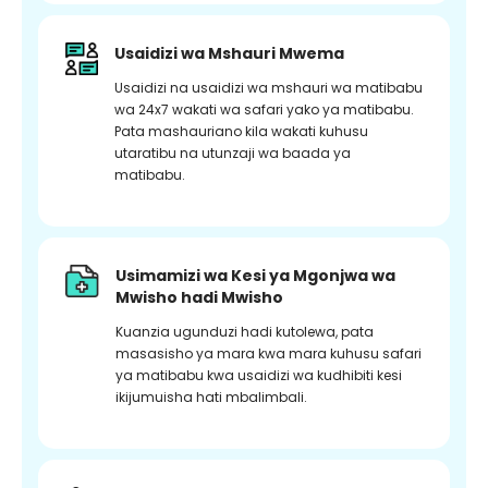
Usaidizi wa Mshauri Mwema
Usaidizi na usaidizi wa mshauri wa matibabu
wa 24x7 wakati wa safari yako ya matibabu.
Pata mashauriano kila wakati kuhusu
utaratibu na utunzaji wa baada ya
matibabu.
Usimamizi wa Kesi ya Mgonjwa wa
Mwisho hadi Mwisho
Kuanzia ugunduzi hadi kutolewa, pata
masasisho ya mara kwa mara kuhusu safari
ya matibabu kwa usaidizi wa kudhibiti kesi
ikijumuisha hati mbalimbali.