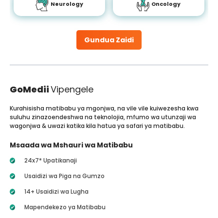
Neurology
Oncology
Gundua Zaidi
GoMedii
Vipengele
Kurahisisha matibabu ya mgonjwa, na vile vile kuiwezesha kwa
suluhu zinazoendeshwa na teknolojia, mfumo wa utunzaji wa
wagonjwa & uwazi katika kila hatua ya safari ya matibabu.
Msaada wa Mshauri wa Matibabu
24x7* Upatikanaji
Usaidizi wa Piga na Gumzo
14+ Usaidizi wa Lugha
Mapendekezo ya Matibabu