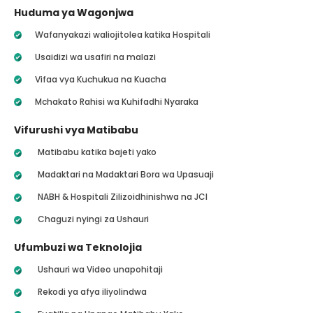
Huduma ya Wagonjwa
Wafanyakazi waliojitolea katika Hospitali
Usaidizi wa usafiri na malazi
Vifaa vya Kuchukua na Kuacha
Mchakato Rahisi wa Kuhifadhi Nyaraka
Vifurushi vya Matibabu
Matibabu katika bajeti yako
Madaktari na Madaktari Bora wa Upasuaji
NABH & Hospitali Zilizoidhinishwa na JCI
Chaguzi nyingi za Ushauri
Ufumbuzi wa Teknolojia
Ushauri wa Video unapohitaji
Rekodi ya afya iliyolindwa