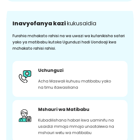
Inavyofanya kazi
kukusaidia
Furahia mchakato rahisi na wa uwazi wa kufanikisha safari
yako ya matibabu kutoka Ugunduzi hadi Uondoaji kwa
mchakato rahisi rahisi.
Uchunguzi
Acha Maswali kuhusu matibabu yako
na timu itawasiliana
Mshauri wa Matibabu
Kubadilishana habari kwa uaminifu na
usaidizi mmoja mmoja unaotolewa na
mshauri wetu wa matibabu