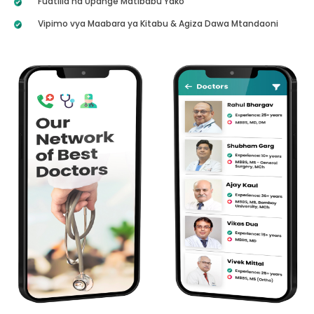
Fuatilia na Upange Matibabu Yako
Vipimo vya Maabara ya Kitabu & Agiza Dawa Mtandaoni