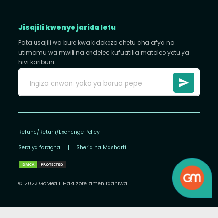
Jisajili kwenye jarida letu
Pata usajili wa bure kwa kidokezo chetu cha afya na
utimamu wa mwili na endelea kufuatilia matoleo yetu ya
hivi karibuni
Refund/Return/Exchange Policy
Sera ya faragha
|
Sheria na Masharti
© 2023 GoMedii. Haki zote zimehifadhiwa