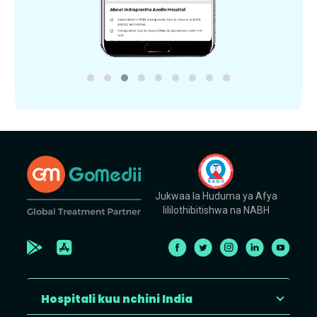
Jukwaa la Huduma ya Afya
lililothibitishwa na NABH
Hospitali kuu nchini India