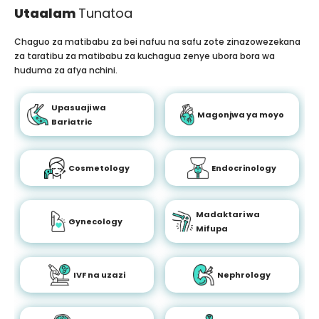
Utaalam
Tunatoa
Chaguo za matibabu za bei nafuu na safu zote zinazowezekana
za taratibu za matibabu za kuchagua zenye ubora bora wa
huduma za afya nchini.
Upasuaji wa
Magonjwa ya moyo
Bariatric
Cosmetology
Endocrinology
Madaktari wa
Gynecology
Mifupa
IVF na uzazi
Nephrology