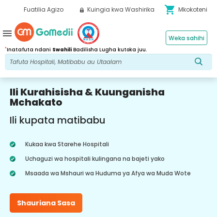
shopping_cart
Fuatilia Agizo
Kuingia kwa Washirika
Mkokoteni
menu
Weka sahihi
*
Inatafuta ndani
Swahili
Badilisha Lugha kutoka juu.
Ili Kurahisisha & Kuunganisha
Mchakato
Ili kupata matibabu
Kukaa kwa Starehe Hospitali
Uchaguzi wa hospitali kulingana na bajeti yako
Msaada wa Mshauri wa Huduma ya Afya wa Muda Wote
Shauriana Sasa