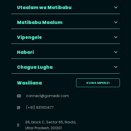
Utaalam wa Matibabu
Matibabu Maalum
Vipengele
Habari
Chagua Lugha
Wasiliana
KUWA MPENZI
connect@gomedii.com
(+91) 9311101477
96, block C, Sector 65, Noida,
Uttar Pradesh, 201301