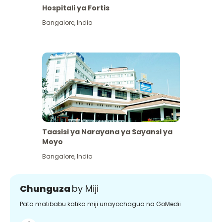
Hospitali ya Fortis
Bangalore
,
India
Taasisi ya Narayana ya Sayansi ya
Moyo
Bangalore
,
India
Chunguza
by Miji
Pata matibabu katika miji unayochagua na GoMedii