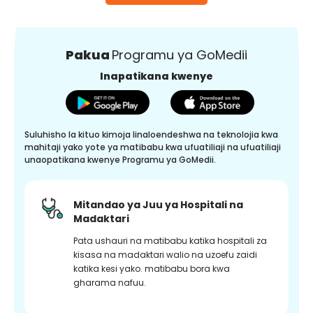
Pakua
Programu ya GoMedii
Inapatikana kwenye
Suluhisho la kituo kimoja linaloendeshwa na teknolojia kwa
mahitaji yako yote ya matibabu kwa ufuatiliaji na ufuatiliaji
unaopatikana kwenye Programu ya GoMedii.
Mitandao ya Juu ya Hospitali na
Madaktari
Pata ushauri na matibabu katika hospitali za
kisasa na madaktari walio na uzoefu zaidi
katika kesi yako. matibabu bora kwa
gharama nafuu.