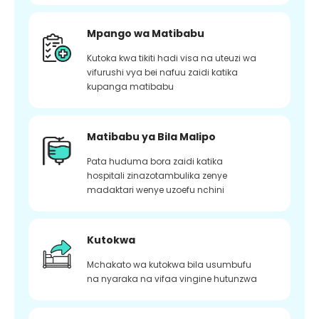
Mpango wa Matibabu
Kutoka kwa tikiti hadi visa na uteuzi wa
vifurushi vya bei nafuu zaidi katika
kupanga matibabu
Matibabu ya Bila Malipo
Pata huduma bora zaidi katika
hospitali zinazotambulika zenye
madaktari wenye uzoefu nchini
Kutokwa
Mchakato wa kutokwa bila usumbufu
na nyaraka na vifaa vingine hutunzwa