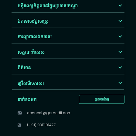
មន្ទីរពេទ្យកំពូលនៅក្នុងប្រទេសឥណ្ឌា
ឯកទេសវេជ្ជសាស្ត្រ
ការព្យាបាលឯកទេស
លក្ខណៈពិសេស
ព័ត៌មាន
ជ្រើសរើស​ភាសា
ទាក់ទងមក
ក្លាយជាដៃគូ
connect@gomedii.com
(+91) 9311101477