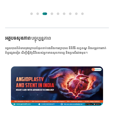
អត្ថបទសុខភាព
បច្ចុប្បន្នភាព
ទទួលបានព័ត៌មានចុងក្រោយបំផុតទាក់ទងនឹងការព្យាបាល នីតិវិធី លក្ខខណ្ឌ និងតម្រូវការពាក់
ព័ន្ធផ្សេងទៀត ដើម្បីធ្វើឱ្យជីវិតរបស់អ្នកមានសុខភាពល្អ និងប្រសើរជាងមុន។