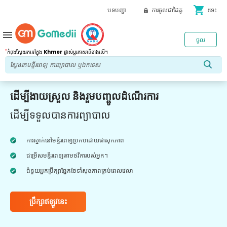
shopping_cart
បទបញ្ជា
ការចូលជាដៃគូ
រទេះ
menu
ចូល
*
កំពុងស្វែងរកនៅក្នុង
Khmer
ផ្លាស់ប្តូរភាសាពីខាងលើ។
ដើម្បីងាយស្រួល និងរួមបញ្ចូលដំណើរការ
ដើម្បីទទួលបានការព្យាបាល
ការស្នាក់នៅមន្ទីរពេទ្យប្រកបដោយផាសុកភាព
ជម្រើសមន្ទីរពេទ្យតាមថវិការបស់អ្នក។
ជំនួយអ្នកប្រឹក្សាផ្នែកថែទាំសុខភាពគ្រប់ពេលវេលា
ប្រឹក្សាឥឡូវនេះ