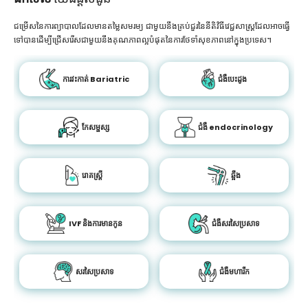
ជម្រើសនៃការព្យាបាលដែលមានតម្លៃសមរម្យ ជាមួយនឹងគ្រប់ជួរនៃនីតិវិធីវេជ្ជសាស្រ្តដែលអាចធ្វើ
ទៅបានដើម្បីជ្រើសរើសជាមួយនឹងគុណភាពល្អបំផុតនៃការថែទាំសុខភាពនៅក្នុងប្រទេស។
ការវះកាត់ Bariatric
ជំងឺបេះដូង
កែសម្ផស្ស
ជំងឺ endocrinology
រោគស្ត្រី
ឆ្អឹង
IVF និងការមានកូន
ជំងឺសរសៃប្រសាទ
សរសៃប្រសាទ
ជំងឺមហារីក