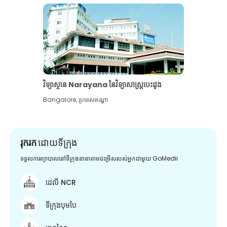
វិទ្យាស្ថាន Narayana នៃវិទ្យាសាស្រ្តបេះដូង
Bangalore
,
ប្រទេសឥណ្ឌា
រុករក
ដោយទីក្រុង
ទទួលការព្យាបាលនៅទីក្រុងនានាតាមជម្រើសរបស់អ្នកជាមួយ GoMedii
ដេលី NCR
ទីក្រុងបុមបៃ