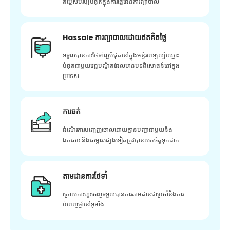
តម្លៃសមរម្យបំផុតក្នុងការធ្វើផែនការព្យាបាល
Hassale ការព្យាបាលដោយឥតគិតថ្លៃ
ទទួលបានការថែទាំល្អបំផុតនៅក្នុងមន្ទីរពេទ្យល្បីឈ្មោះ
បំផុតជាមួយវេជ្ជបណ្ឌិតដែលមានបទពិសោធន៍នៅក្នុង
ប្រទេស
ការឆក់
ដំណើរការបញ្ចេញចោលដោយគ្មានបញ្ហាជាមួយនឹង
ឯកសារ និងសម្ភារៈផ្សេងទៀតត្រូវបានយកចិត្តទុកដាក់
តាមដានការថែទាំ
ក្រោយ​ការ​ហូរ​ចេញ​ទទួល​បាន​ការ​តាមដាន​ជា​ប្រចាំ​និង​ការ​
បំពេញ​ថ្នាំ​នៅ​ទូទាំង​