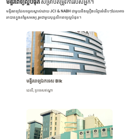
មន្ទីរពេទ្យល្អបំផុត
សម្រាប់តម្រូវការរបស់អ្នក។
មន្ទីរពេទ្យដែលទទួលស្គាល់ដោយ JCI & NABH ជាមួយនឹងគ្រឿងបរិក្ខារទំនើបៗដែលអាច
រកបានក្នុងតម្លៃសមរម្យ រួមជាមួយបុគ្គលិកពេទ្យល្អបំផុត។
មន្ទីរពេទ្យឯកទេស Blk
ដេលី
,
ប្រទេសឥណ្ឌា