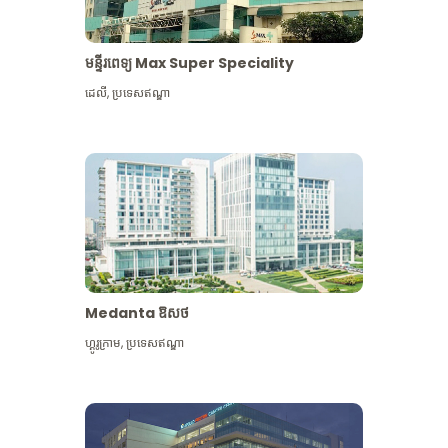
មន្ទីរពេទ្យ Max Super Speciality
ដេលី
,
ប្រទេសឥណ្ឌា
Medanta ឱសថ
ហ្គូរូក្រាម
,
ប្រទេសឥណ្ឌា