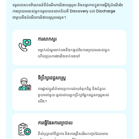
ទទួលបានបទពិសោធន៍ពីដំណើរការដ៏ងាយស្រួល និងតម្លាភាពក្នុងការធ្វើឱ្យដំណើរនៃ
ការព្យាបាលរបស់អ្នកទទួលបានជោគជ័យពី Discovery ដល់ Discharge
ជាមួយនឹងដំណើរការដ៏ងាយស្រួលរលូន។
ការសាកសួរ
ទម្លាក់សំណួរទាក់ទងនឹងកង្វល់នៃការព្យាបាលរបស់អ្នក
ហើយក្រុមការងារនឹងទាក់ទងទៅ
ទីប្រឹក្សាវេជ្ជសាស្ត្រ
ការផ្លាស់ប្តូរព័ត៌មានប្រកបដោយទំនុកចិត្ត និងជំនួយ
មួយទល់មួយ ផ្តល់ដោយអ្នកប្រឹក្សាផ្នែកវេជ្ជសាស្រ្តរបស់
យើង។
ការធ្វើផែនការព្យាបាល
ពីសំបុត្រទៅទិដ្ឋាការ និងការជ្រើសរើសកញ្ចប់ដែលមាន