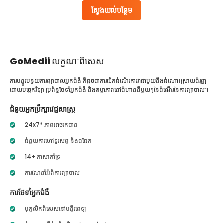
ស្វែងយល់បន្ថែម
GoMedii
លក្ខណៈពិសេស
ការបន្ធូរបន្ថយការព្យាបាលអ្នកជំងឺ ក៏ដូចជាការបើកដំណើរការវាជាមួយនឹងដំណោះស្រាយជំរុញ
ដោយបច្ចេកវិទ្យា ប្រព័ន្ធថែទាំអ្នកជំងឺ និងតម្លាភាពនៅជំហាននីមួយៗនៃដំណើរនៃការព្យាបាល។
ជំនួយអ្នកប្រឹក្សាវេជ្ជសាស្ត្រ
24x7* ភាពអាចរកបាន
ជំនួយការហៅទូរសព្ទ និងជជែក
14+ ភាសាគាំទ្រ
ការណែនាំអំពីការព្យាបាល
ការថែទាំអ្នកជំងឺ
បុគ្គលិកពិសេសនៅមន្ទីរពេទ្យ