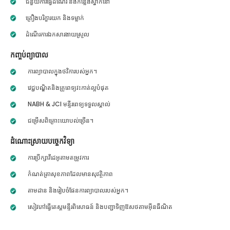
ជំនួយការធ្វើដំណើរ និងកន្លែងស្នាក់នៅ
គ្រឿងបរិក្ខារយក និងទម្លាក់
ដំណើរការឯកសារងាយស្រួល
កញ្ចប់ព្យាបាល
ការព្យាបាលក្នុងថវិការបស់អ្នក។
វេជ្ជបណ្ឌិតនិងគ្រូពេទ្យវះកាត់ល្អបំផុត
NABH & JCI មន្ទីរពេទ្យទទួលស្គាល់
ជម្រើសពិគ្រោះយោបល់ច្រើន។
ដំណោះស្រាយបច្ចេកវិទ្យា
ការប្រឹក្សាវីដេអូតាមតម្រូវការ
កំណត់ត្រាសុខភាពដែលមានសុវត្ថិភាព
តាមដាន និងរៀបចំផែនការព្យាបាលរបស់អ្នក។
សៀវភៅធ្វើតេស្តមន្ទីរពិសោធន៍ និងបញ្ជាទិញឱសថតាមអ៊ីនធឺណិត