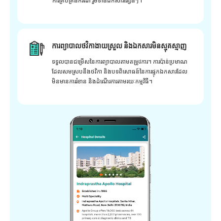
ការគ្រប់គ្រងករណី រួមទាំងឯកសារផ្សេងៗ។
ការព្យាបាលថវិកាងាយស្រួល និងឯកសារមិនស្មុគស្មាញ
ទទួលបានជម្រើសនៃការព្យាបាលតាមតម្រូវការ។ ការប៉ាន់ប្រមាណ
ដែលសមស្របនឹងថវិកា និងបទពិសោធន៍នៃការផ្ទុកឯកសារដែល
មិនមានការរំខាន និងដំណើរការតាមរយៈកម្មវិធី។