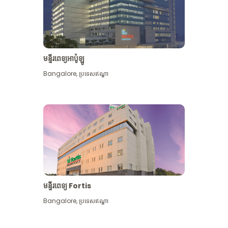
មន្ទីរពេទ្យអាប៉ូឡូ
Bangalore
,
ប្រទេសឥណ្ឌា
មើល​ច្រើន​ទៀត
មន្ទីរពេទ្យ Fortis
Bangalore
,
ប្រទេសឥណ្ឌា