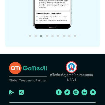
វេទិកាថែទាំសុខភាពដែលបានបញ្ជាក់
NABH