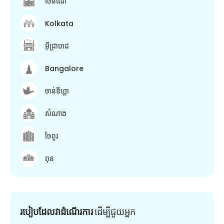
ចេនណៃ
Kolkata
អ៊ីដ្រាបាដ
Bangalore
ចាន់ឌីហ្គា
សំណាង
ចៃពួរ
ពុន
របៀបដែលវាដំណើរការ
ដើម្បី​ជួយ​អ្នក