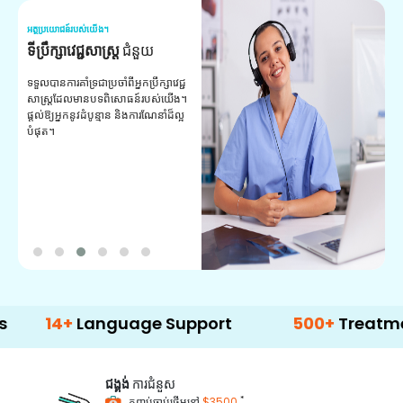
អត្ថប្រយោជន៍របស់យើង។
អត
ទីប្រឹក្សាវេជ្ជសាស្ត្រ
ជំនួយ
វ
យ
ទទួលបានការគាំទ្រជាប្រចាំពីអ្នកប្រឹក្សាវេជ្ជ
សាស្ត្រដែលមានបទពិសោធន៍របស់យើង។
ក
ផ្តល់ឱ្យអ្នកនូវដំបូន្មាន និងការណែនាំដ៏ល្អ
វ
បំផុត។
ប
ក្
ព
ឡ
+
Language Support
500+
Treatment Opti
ជង្គង់
ការជំនួស
*
កញ្ចប់ចាប់ផ្តើមនៅ
$3500