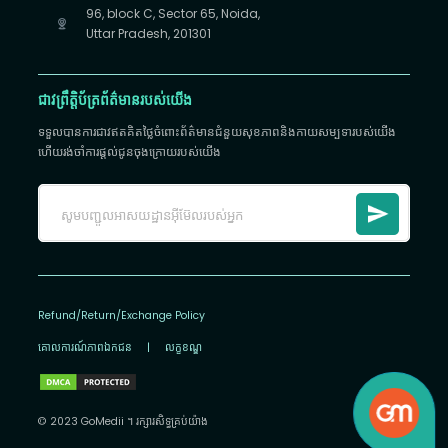
96, block C, Sector 65, Noida,
Uttar Pradesh, 201301
ជាវព្រឹត្តិប័ត្រព័ត៌មានរបស់យើង
ទទួលបានការជាវឥតគិតថ្លៃចំពោះព័ត៌មានជំនួយសុខភាពនិងកាយសម្បទារបស់យើង
ហើយរង់ចាំការផ្តល់ជូនចុងក្រោយរបស់យើង
Refund/Return/Exchange Policy
គោលការណ៍​ភាព​ឯកជន
|
លក្ខខណ្ឌ
© 2023 GoMedii ។ រក្សា​រ​សិទ្ធ​គ្រប់យ៉ាង