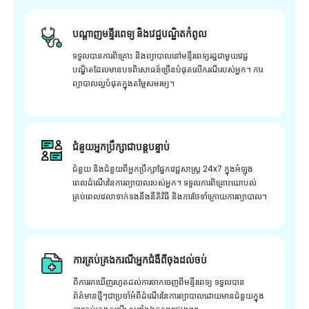
បណ្តាញមន្ទីរពេទ្យ និងវេជ្ជបណ្ឌិតកំពូល
ទទួលបានការពិគ្រោះ និងព្យាបាលនៅមន្ទីរពេទ្យរដ្ឋជាមួយវេជ្ជ
បណ្ឌិតដែលមានបទពិសោធន៍ច្រើនបំផុតលើករណីរបស់អ្នក។ ការ
ព្យាបាលល្អបំផុតក្នុងតម្លៃសមរម្យ។
ជំនួយអ្នកប្រឹក្សាជាបន្តបន្ទាប់
ជំនួយ និងជំនួយពីអ្នកប្រឹក្សាផ្នែកវេជ្ជសាស្រ្ត 24x7 ក្នុងអំឡុង
ពេលដំណើរនៃការព្យាបាលរបស់អ្នក។ ទទួលការពិគ្រោះយោបល់
គ្រប់ពេលវេលាទាក់ទងនឹងនីតិវិធី និងការថែទាំក្រោយការព្យាបាល។
ការគ្រប់គ្រងករណីអ្នកជំងឺពីចុងដល់ចប់
ពីការរកឃើញរហូតដល់ការចាកចេញពីមន្ទីរពេទ្យ ទទួលបាន
ព័ត៌មានថ្មីៗជាប្រចាំអំពីដំណើរនៃការព្យាបាលដោយមានជំនួយក្នុង