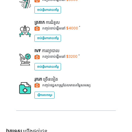
ចាប់ផ្តើមការវាយតម្លៃ
ត្រគាក
ការជំនួស
*
កញ្ចប់ចាប់ផ្តើមនៅ
$4000
ចាប់ផ្តើមការវាយតម្លៃ
IVF
ការព្យាបាល
*
កញ្ចប់ចាប់ផ្តើមនៅ
$3200
ចាប់ផ្តើមការវាយតម្លៃ
រុករក
ច្រើនទៀត
កញ្ចប់វេជ្ជសាស្ត្រដែលមានតម្លៃសមរម្យ
ផ្ញើការសាកសួរ
ឯកទេស
យើងផ្តល់ជូន