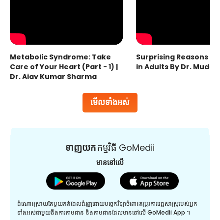
Metabolic Syndrome: Take
Surprising Reasons fo
Care of Your Heart (Part - 1) |
in Adults By Dr. Mudas
Dr. Ajay Kumar Sharma
មើលទាំងអស់
ទាញយក
កម្មវិធី GoMedii
មាននៅលើ
ដំណោះស្រាយតែមួយគត់ដែលជំរុញដោយបច្ចេកវិទ្យាចំពោះតម្រូវការវេជ្ជសាស្រ្តរបស់អ្នក
ទាំងអស់ជាមួយនឹងការតាមដាន និងតាមដានដែលមាននៅលើ GoMedii App ។