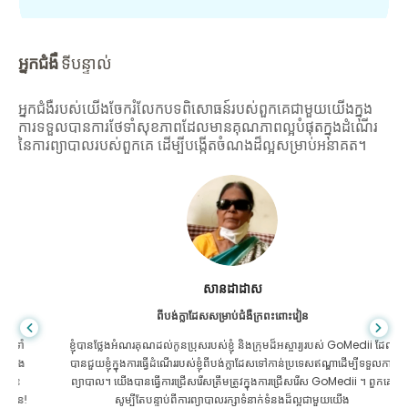
អ្នកជំងឺ
ទីបន្ទាល់
អ្នកជំងឺរបស់យើងចែករំលែកបទពិសោធន៍របស់ពួកគេជាមួយយើងក្នុង
ការទទួលបានការថែទាំសុខភាពដែលមានគុណភាពល្អបំផុតក្នុងដំណើរ
នៃការព្យាបាលរបស់ពួកគេ ដើម្បីបង្កើតចំណងដ៏ល្អសម្រាប់អនាគត។
សានដាដាស
ពីបង់ក្លាដែសសម្រាប់ជំងឺក្រពះពោះវៀន
ខ្ញុំបានថ្លែងអំណរគុណដល់កូនប្រុសរបស់ខ្ញុំ និងក្រុមដ៏អស្ចារ្យរបស់ GoMedii ដែល
បានជួយខ្ញុំក្នុងការធ្វើដំណើររបស់ខ្ញុំពីបង់ក្លាដែសទៅកាន់ប្រទេសឥណ្ឌាដើម្បីទទួលការ
ព្យាបាល។ យើងបានធ្វើការជ្រើសរើសត្រឹមត្រូវក្នុងការជ្រើសរើស GoMedii ។ ពួកគេ
សូម្បីតែបន្ទាប់ពីការព្យាបាលរក្សាទំនាក់ទំនងដ៏ល្អជាមួយយើង