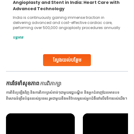
Angioplasty and Stent in India: Heart Care with
Advanced Technology
India is continuously gaining immense traction in
delivering advanced and cost-effective cardiac care,
performing over 500,000 angioplasty procedures annually
with a success rate exceeding 90%. Patients across the
បន្តអាន
globe are searching for treatments like angioplasty and
stent placement in Indian hospitals, owing to the
combination of high-quality care and affordability.
Studies, such as one published
ស្វែងយល់បន្ថែម
Continue Reading
ការ​ថែទាំ​សុខភាព
ការពិភាក្សា
ការពិនិត្យឡើងវិញ និងការពិភាក្សាសំខាន់ៗជាមួយវេជ្ជបណ្ឌិត និងអ្នកជំនាញដែលមានបទ
ពិសោធន៍ច្រើនបំផុតរបស់ប្រទេស រួមជាមួយនឹងមតិកែលម្អរបស់អ្នកជំងឺនៅលើវេទិការបស់យើង។