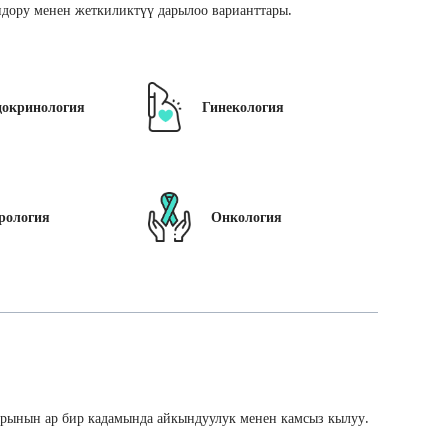
дору менен жеткиликтүү дарылоо варианттары.
докринология
Гинекология
рология
Онкология
арынын ар бир кадамында айкындуулук менен камсыз кылуу.