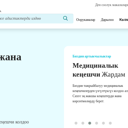
Ден соолук макалала
з.
Ооруканалар
Дарылоо
Кыз
 жана
Биздин артыкчылыктар
Медициналык
кеңешчи
Жардам
Биздин тажрыйбалуу медициналык
кеңешчилерден үзгүлтүксүз колдоо а
Сизге эң жакшы кеңештерди жана
көрсөтмөлөрдү берет.
кеңешчи колдоо