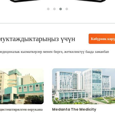
муктаждыктарыңыз үчүн
Көбүрөөк көр
едициналык кызматкерлер менен бирге, жеткиликтүү баада заманбап
адистештирилген оорукана
Medanta The Medicity