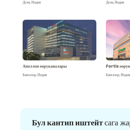
Дели
,
Индия
Дели
,
Индия
Аполлон ооруканалары
Fortis оору
Бангалор
,
Индия
Бангалор
,
Инди
Бул кантип иштейт
сага ж