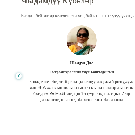
Чыдамдуу
Күбөлөр
Биздин бейтаптар келечектеги чоң байланышты түзүү үчүн д
Шандха Дас
Гастроэнтерология үчүн Бангладештен
да көп,
Бангладештен Индияга барганда дарыланууга жардам берген уулума
л тургай
жана GoMedii компаниясынын мыкты командасына ыраазычылык
зек жок,
билдирем. GoMedii тандоодо биз туура тандоо жасадык. Алар
ттим.
дарылангандан кийин да биз менен тыгыз байланышта