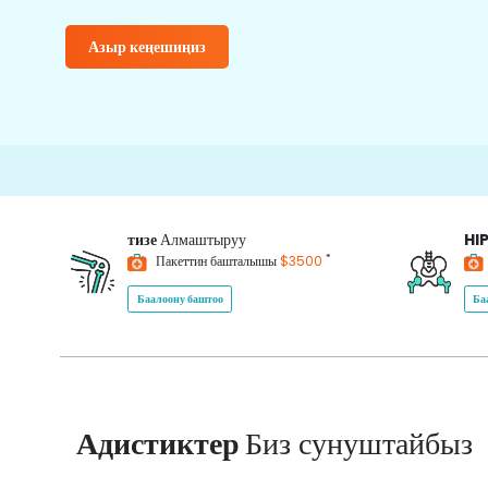
Азыр кеңешиңиз
тизе
Алмаштыруу
HI
*
Пакеттин башталышы
$3500
Баалоону баштоо
Ба
Адистиктер
Биз сунуштайбыз