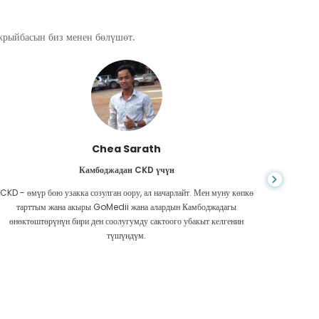
ажрыйбасын биз менен бөлүшөт.
Chea Sarath
Камбоджадан CKD үчүн
CKD - өмүр бою узакка созулган оору, ал начарлайт. Мен муну көпкө
Жашоо к
тарттым жана акыры GoMedii жана алардын Камбоджадагы
боордун
өнөктөштөрүнүн бири ден соолугумду сактоого убакыт келгенин
Акчам аз
түшүндүм.