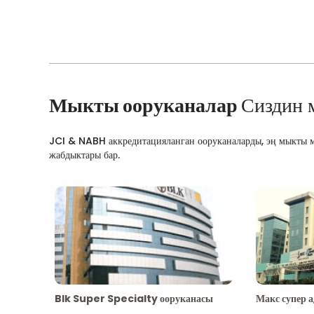
Мыкты ооруканалар
Сиздин 
JCI & NABH аккредитацияланган ооруканаларды, эң мыкты м
жабдыктары бар.
Blk Super Specialty ооруканасы
Макс супер 