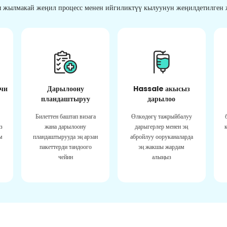
 жылмакай жеңил процесс менен ийгиликтүү кылуунун жеңилдетилген ж
чи
Дарылоону
Hassale акысыз
пландаштыруу
дарылоо
Билеттен баштап визага
Өлкөдөгү тажрыйбалуу
з
жана дарылоону
дарыгерлер менен эң
м
пландаштырууда эң арзан
абройлуу ооруканаларда
пакеттерди тандоого
эң жакшы жардам
чейин
алыңыз