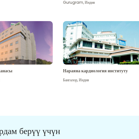
Gurugram
,
Индия
канасы
Нараяна кардиология институту
я
Бангалор
,
Индия
ардам берүү үчүн