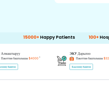
15000+
Happy Patients
100+
Hospitals & Cl
P
Алмаштыруу
ЭКУ
Дарылоо
*
Пакеттин башталышы
$4000
Пакеттин башталышы
$3
алоону баштоо
Баалоону баштоо