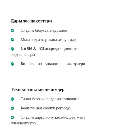
Дарылоо пакеттери
Сиздин бюджетте дарылоо
Мыкты врачтар жана хирургдар
NABH & JCI аккредитацияланган
ооруканалары
Бир нече консультация параметрлери
Технологиялык чечимдер
Талап боюнча видеоконсультация
Коопсуз ден соолук рекорду
Сиздин дарылоону көзөмөлдөө жана
пландаштыруу