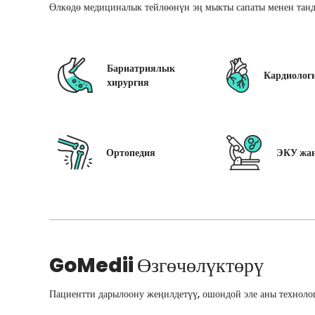
Өлкөдө медициналык тейлөөнүн эң мыкты сапаты менен танд
Бариатриялык
Кардиолог
хирургия
Ортопедия
ЭКУ жан
GoMedii
Өзгөчөлүктөрү
Пациентти дарылоону жеңилдетүү, ошондой эле аны технолог