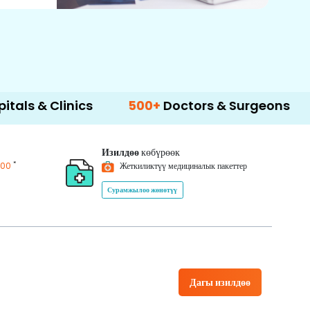
inics
500+
Doctors & Surgeons
14+
Lang
Изилдөө
көбүрөөк
*
200
Жеткиликтүү медициналык пакеттер
Сурамжылоо жөнөтүү
Дагы изилдөө