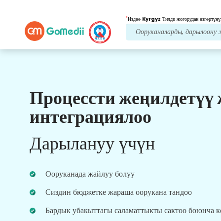
*
Издөө
Kyrgyz
Тилди жогорудан өзгөртүңү
Процессти жеңилдетүү
Биздин артыкчылыктар
интеграциялоо
Пост дарылоо
кам
көрүү
Дарылануу үчүн
Ар дайым көйгөйлөрүңүздү чечүү үчүн биздин
команда менен 24x7 медициналык жана
пациенттердин колдоосун алыңыз. Сиздин
Ооруканада жайлуу болуу
дарылоо муктаждыктарыңыз боюнча
үзгүлтүксүз жаңыртуулар.
Сиздин бюджетке жараша оорукана тандоо
Бардык убакыттагы саламаттыкты сактоо боюнча 