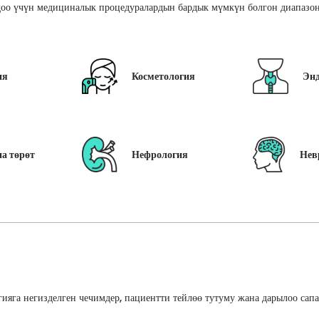
оо үчүн медициналык процедуралардын бардык мүмкүн болгон диапазон
ия
Косметология
Эн
а төрөт
Нефрология
Нев
ияга негизделген чечимдер, пациентти тейлөө тутуму жана дарылоо сап