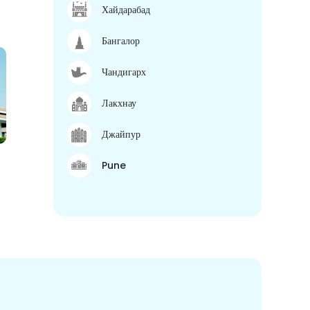
Хайдарабад
Бангалор
Чандигарх
Лакхнау
Джайпур
Pune