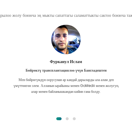
арылоо жолу боюнча эң мыкты сапаттагы саламаттыкты сактоо боюнча т
Фурканул Ислам
Бөйрөктү трансплантациялоо үчүн Бангладештен
Мен бөйрөгүмдүн оорусунан ар кандай дарыларды ала алам деп
үмүттөнгөн элем. Алланын ырайымы менен GoMedii менен жолугуп,
алар менен байланышкандан кийин гана болду.