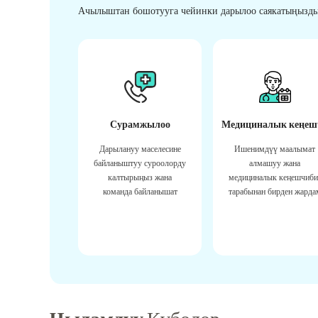
Ачылыштан бошотууга чейинки дарылоо саякатыңызды
Сурамжылоо
Медициналык кеңеш
Дарылануу маселесине
Ишенимдүү маалымат
байланыштуу суроолорду
алмашуу жана
калтырыңыз жана
медициналык кеңешчиби
команда байланышат
тарабынан бирден жарда