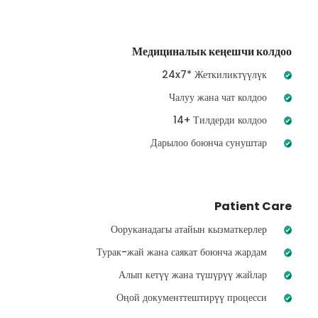
Медициналык кеңешчи колдоо
24x7* Жеткиликтүүлүк
Чалуу жана чат колдоо
14+ Тилдерди колдоо
Дарылоо боюнча сунуштар
Patient Care
Ооруканадагы атайын кызматкерлер
Турак-жай жана саякат боюнча жардам
Алып кетүү жана түшүрүү жайлар
Оңой документтештирүү процесси