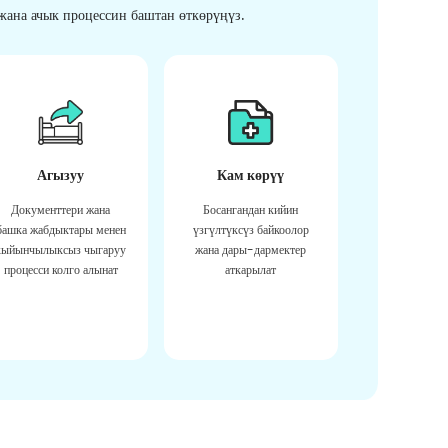
ана ачык процессин баштан өткөрүңүз.
Агызуу
Кам көрүү
Документтери жана
Босангандан кийин
башка жабдыктары менен
үзгүлтүксүз байкоолор
кыйынчылыксыз чыгаруу
жана дары-дармектер
процесси колго алынат
аткарылат