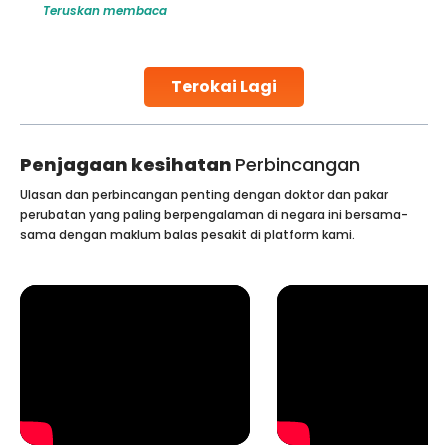
Teruskan membaca
challenges and help couples achieve their dream of
parenthood. Skilled technicians collect sperm using
specialized procedures to ensure optimal quality. Once
collected, they process the
Terokai Lagi
Continue Reading
Penjagaan kesihatan
Perbincangan
Ulasan dan perbincangan penting dengan doktor dan pakar
perubatan yang paling berpengalaman di negara ini bersama-
sama dengan maklum balas pesakit di platform kami.