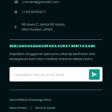
connect@gomedii.com
(+91) 9311101477
96, block C, Sector 65, Noida,
Uttar Pradesh, 201301
BERLANGGANAN KEPADA SURAT BERITA KAMI
Dapatkan langganan percuma untuk tip kesihatan dan
kecergasan kami dan nantikan tawaran terbaru kami
Refund/Return/Exchange Policy
Dasar Privasi
|
Terma & Syarat