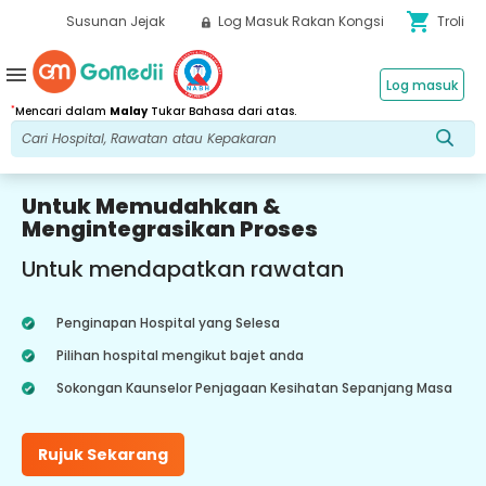
shopping_cart
Susunan Jejak
Log Masuk Rakan Kongsi
Troli
menu
Log masuk
*
Mencari dalam
Malay
Tukar Bahasa dari atas.
Untuk Memudahkan &
Mengintegrasikan Proses
Untuk mendapatkan rawatan
Penginapan Hospital yang Selesa
Pilihan hospital mengikut bajet anda
Sokongan Kaunselor Penjagaan Kesihatan Sepanjang Masa
Rujuk Sekarang