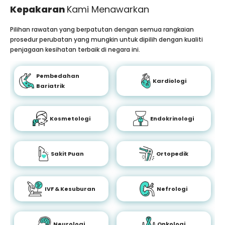
Kepakaran
Kami Menawarkan
Pilihan rawatan yang berpatutan dengan semua rangkaian
prosedur perubatan yang mungkin untuk dipilih dengan kualiti
penjagaan kesihatan terbaik di negara ini.
Pembedahan
Kardiologi
Bariatrik
Kosmetologi
Endokrinologi
Sakit Puan
Ortopedik
IVF & Kesuburan
Nefrologi
Neurologi
Onkologi