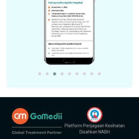
Platform Penjagaan Kesihatan
Disahkan NABH