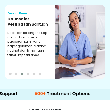
Faedah Kami
F
Kaunselor
V
Perubatan
Bantuan
P
Dapatkan sokongan tetap
P
daripada kaunselor
d
perubatan kami yang
p
berpengalaman. Memberi
m
nasihat dan bimbingan
m
terbaik kepada anda.
p
k
500+
Treatment Options