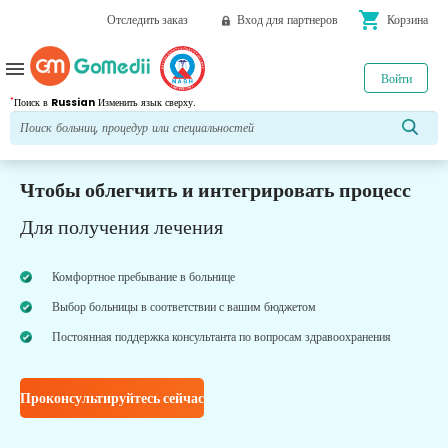
shopping_cart
Отследить заказ
Вход для партнеров
Корзина
menu
Войти
*
Поиск в
Russian
Изменить язык сверху.
Чтобы облегчить и интегрировать процесс
Для получения лечения
Комфортное пребывание в больнице
Выбор больницы в соответствии с вашим бюджетом
Постоянная поддержка консультанта по вопросам здравоохранения
Проконсультируйтесь сейчас