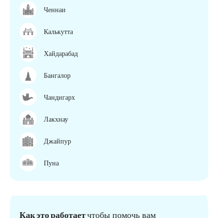
Ченнаи
Калькутта
Хайдарабад
Бангалор
Чандигарх
Лакхнау
Джайпур
Пуна
Как это работает
чтобы помочь вам