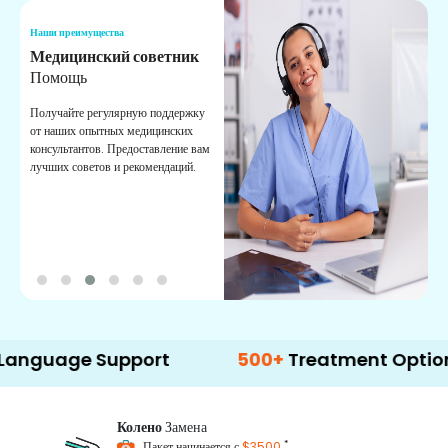
Наши преимущества
Н
Медицинский советник
О
Помощь
К
Получайте регулярную поддержку
О
от наших опытных медицинских
с
консультантов. Предоставление вам
п
лучших советов и рекомендаций.
в
о
e Support
500+
Treatment Options
Колено
Замена
*
Пакет начинается с
$3500