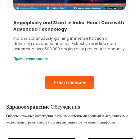
5 Essential Steps for Effective Human Sperm
Collection and Processing Methods
Human sperm collection and processing are critical steps
in advanced reproductive techniques like In Vitro
Fertilization (IVF) and intrauterine insemination (IUI). These
methods enable medical professionals to tackle fertility
Продолжить чтение
challenges and help couples achieve their dream of
parenthood. Skilled technicians collect sperm using
specialized procedures to ensure optimal quality. Once
collected, they process the
Узнать больше
Continue Reading
Здравоохранение
Обсуждения
Обзоры и важные обсуждения с самыми опытными врачами и медицинскими
экспертами страны вместе с отзывами пациентов на нашей платформе.