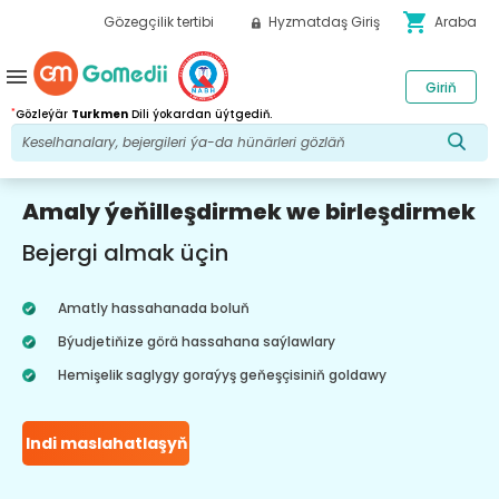
shopping_cart
Gözegçilik tertibi
Hyzmatdaş Giriş
Araba
menu
Giriň
*
Gözleýär
Turkmen
Dili ýokardan üýtgediň.
Amaly ýeňilleşdirmek we birleşdirmek
Bejergi almak üçin
Amatly hassahanada boluň
Býudjetiňize görä hassahana saýlawlary
Hemişelik saglygy goraýyş geňeşçisiniň goldawy
Indi maslahatlaşyň