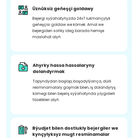
Üznüksiz geňeşçi goldawy
Bejergi syýahatyňyzda 24x7 lukmançylyk
geňeşçisi goldaw we kömek. Amal we
bejergiden soňky ideg barada hemişe
maslahat alyň.
Ahyrky hassa hassalaryny
dolandyrmak
Tapyndydan başlap, boşadylýança, dürli
resminamalary goşmak bilen, iş dolandyryş
kömegi bilen bejeriş syýahatynda yzygiderli
täzelikleri alyň.
Býudjet bilen dostlukly bejergiler we
kynçylyksyz mugt resminamalar