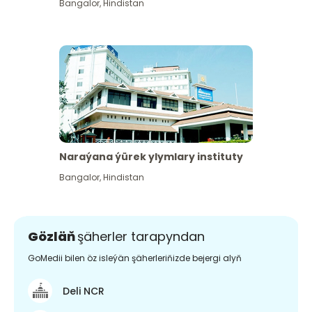
Bangalor
,
Hindistan
Naraýana ýürek ylymlary instituty
Bangalor
,
Hindistan
Gözläň
şäherler tarapyndan
GoMedii bilen öz isleýän şäherleriňizde bejergi alyň
Deli NCR