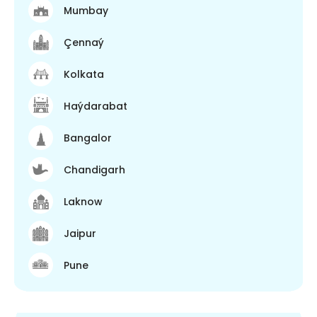
Mumbay
Çennaý
Kolkata
Haýdarabat
Bangalor
Chandigarh
Laknow
Jaipur
Pune