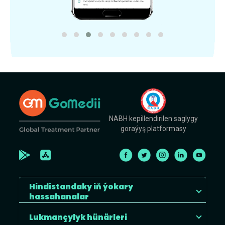
NABH kepillendirilen saglygy
goraýyş platformasy
Hindistandaky iň ýokary
hassahanalar
Lukmançylyk hünärleri