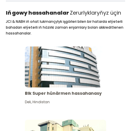
Iň gowy hassahanalar
Zerurlyklaryňyz üçin
JCI & NABH iň oňat lukmançylyk işgärleri bilen bir hatarda elýeterli
bahadan elýeterli iň häzirki zaman enjamlary bolan akkreditlenen
hassahanalar.
Blk Super hünärmen hassahanasy
Deli
,
Hindistan