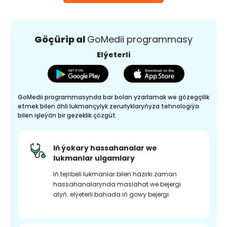
Göçürip al
GoMedii programmasy
Elýeterli
GoMedii programmasynda bar bolan yzarlamak we gözegçilik
etmek bilen ähli lukmançylyk zerurlyklaryňyza tehnologiýa
bilen işleýän bir gezeklik çözgüt.
Iň ýokary hassahanalar we
lukmanlar ulgamlary
Iň tejribeli lukmanlar bilen häzirki zaman
hassahanalarynda maslahat we bejergi
alyň. elýeterli bahada iň gowy bejergi.