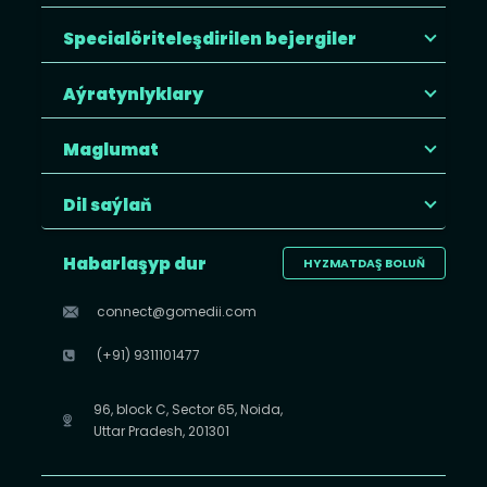
Specialöriteleşdirilen bejergiler
Aýratynlyklary
Maglumat
Dil saýlaň
Habarlaşyp dur
HYZMATDAŞ BOLUŇ
connect@gomedii.com
(+91) 9311101477
96, block C, Sector 65, Noida,
Uttar Pradesh, 201301