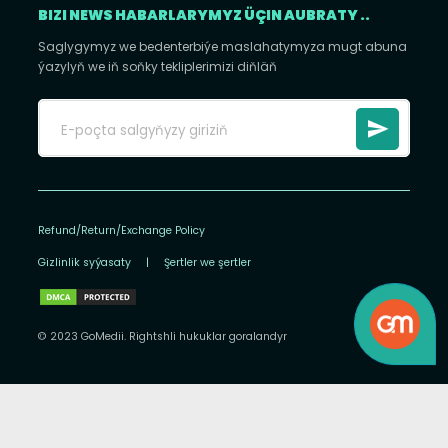
BIZI NEWS HABARLARYMYZ ÜÇIN AUBRATY ..
Saglygymyz we bedenterbiýe maslahatymyza mugt abuna
ýazylyň we iň soňky tekliplerimizi diňläň
Refund/Return/Exchange Policy
Gizlinlik syýasaty
|
Şertler we şertler
© 2023 GoMedii. Rightshli hukuklar goralandyr