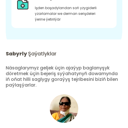
Işden boşadylandan soň yzygiderli
yzarlamalar we derman serişdeleri
ýerine ýetirilýär
Sabyrly
Şaýatlyklar
Näsaglarymyz geljek üçin ajaýyp baglanyşyk
döretmek üçin bejeriş syýahatynyň dowamynda
iň oňat hilli saglygy goraýyş tejribesini biziň bilen
paýlaşýarlar.