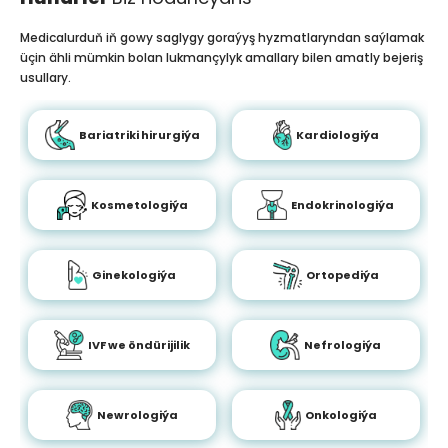
Medicalurduň iň gowy saglygy goraýyş hyzmatlaryndan saýlamak
üçin ähli mümkin bolan lukmançylyk amallary bilen amatly bejeriş
usullary.
Bariatriki hirurgiýa
Kardiologiýa
Kosmetologiýa
Endokrinologiýa
Ginekologiýa
Ortopediýa
IVF we öndürijilik
Nefrologiýa
Newrologiýa
Onkologiýa