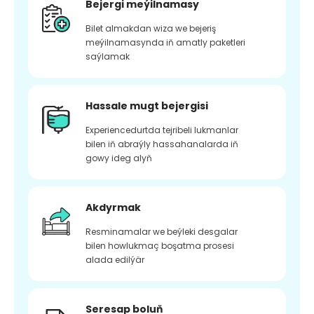
Bejergi meýilnamasy
Bilet almakdan wiza we bejeriş
meýilnamasynda iň amatly paketleri
saýlamak
Hassale mugt bejergisi
Experiencedurtda tejribeli lukmanlar
bilen iň abraýly hassahanalarda iň
gowy ideg alyň
Akdyrmak
Resminamalar we beýleki desgalar
bilen howlukmaç boşatma prosesi
alada edilýär
Seresap boluň