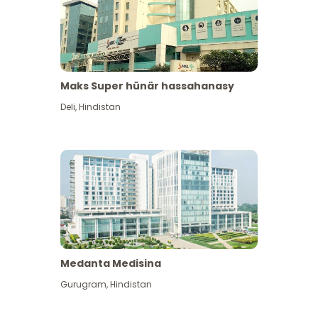
Maks Super hünär hassahanasy
Deli
,
Hindistan
Medanta Medisina
Gurugram
,
Hindistan