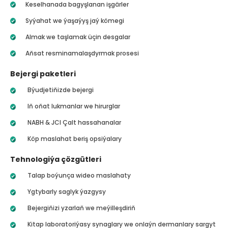
Keselhanada bagyşlanan işgärler
Syýahat we ýaşaýyş jaý kömegi
Almak we taşlamak üçin desgalar
Aňsat resminamalaşdyrmak prosesi
Bejergi paketleri
Býudjetiňizde bejergi
Iň oňat lukmanlar we hirurglar
NABH & JCI Çalt hassahanalar
Köp maslahat beriş opsiýalary
Tehnologiýa çözgütleri
Talap boýunça wideo maslahaty
Ygtybarly saglyk ýazgysy
Bejergiňizi yzarlaň we meýilleşdiriň
Kitap laboratoriýasy synaglary we onlaýn dermanlary sargyt