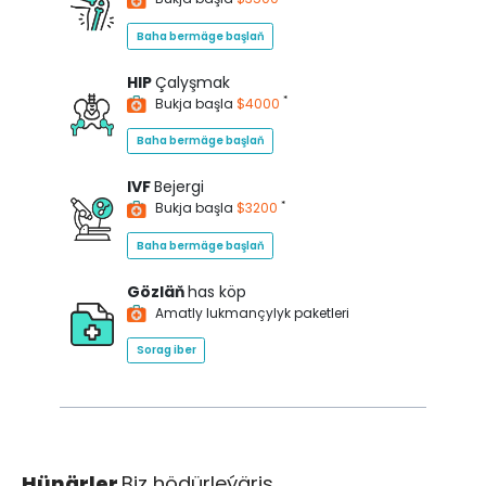
Baha bermäge başlaň
HIP
Çalyşmak
*
Bukja başla
$4000
Baha bermäge başlaň
IVF
Bejergi
*
Bukja başla
$3200
Baha bermäge başlaň
Gözläň
has köp
Amatly lukmançylyk paketleri
Sorag iber
Hünärler
Biz hödürleýäris