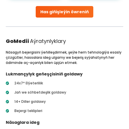
Has giňişleýin öwreniň
GoMedii
Aýratynlyklary
Näsagyň bejergisini ýeňilleşdirmek, şeýle hem tehnologiýa esasly
çözgütler, hassalara ideg ulgamy we bejeriş syýahatynyň her
ädiminde aç-açanlyk bilen üpjün etmek.
Lukmançylyk geňeşçisiniň goldawy
24x7* Elýeterlilik
Jaň we söhbetdeşlik goldawy
14+ Diller goldawy
Bejergi teklipleri
Näsaglara ideg