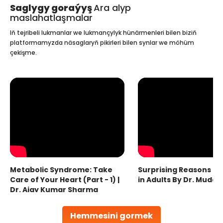
Saglygy goraýyş
Ara alyp
maslahatlaşmalar
Iň tejribeli lukmanlar we lukmançylyk hünärmenleri bilen biziň
platformamyzda näsaglaryň pikirleri bilen synlar we möhüm
çekişme.
Metabolic Syndrome: Take
Surprising Reasons fo
Care of Your Heart (Part - 1) |
in Adults By Dr. Mudas
Dr. Ajay Kumar Sharma
Hemmesini gormek