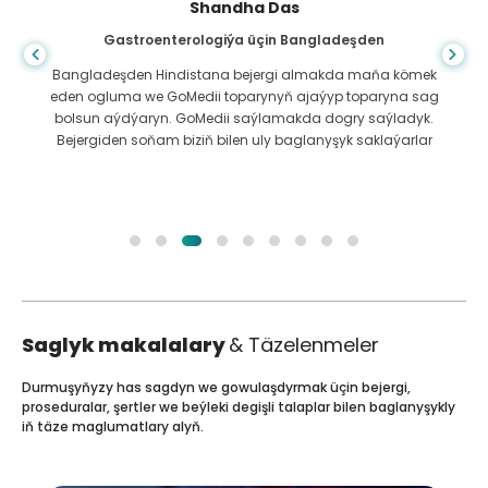
Shandha Das
Gastroenterologiýa üçin Bangladeşden
Bangladeşden Hindistana bejergi almakda maňa kömek
eden ogluma we GoMedii toparynyň ajaýyp toparyna sag
bolsun aýdýaryn. GoMedii saýlamakda dogry saýladyk.
Bejergiden soňam biziň bilen uly baglanyşyk saklaýarlar
Saglyk makalalary
& Täzelenmeler
Durmuşyňyzy has sagdyn we gowulaşdyrmak üçin bejergi,
proseduralar, şertler we beýleki degişli talaplar bilen baglanyşykly
iň täze maglumatlary alyň.