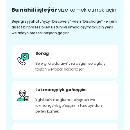
Bu nähili işleýär
size kömek etmek üçin
Bejergi syýahatyňyzy “Discovery” -den “Discharge” -e çenli
aňsat bir proses bilen üstünlikli amala aşyrmak üçin ýeňil
we aýdyň prosesi başdan geçiriň.
Sorag
Bejergi aladalaryňyza degişli soraglary
taşlaň we topar habarlaşar
Lukmançylyk geňeşçisi
Ygtybarly maglumat alyşmak we
lukmançylyk geňeşçimiz tarapyndan
berlen kömek