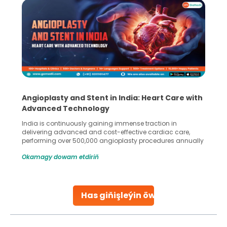
Angioplasty and Stent in India: Heart Care with
Advanced Technology
India is continuously gaining immense traction in
delivering advanced and cost-effective cardiac care,
performing over 500,000 angioplasty procedures annually
with a success rate exceeding 90%. Patients across the
Okamagy dowam etdiriň
globe are searching for treatments like angioplasty and
stent placement in Indian hospitals, owing to the
combination of high-quality care and affordability.
Studies, such as one published
Has giňişleýin öwreniň
Continue Reading