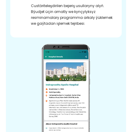
Custöriteleşdirilen bejeriş usullaryny alyň.
Býudjet üçin amatly we kynçylyksyz
resminamalary programma arkaly ýüklemek
we gaýtadan işlemek tejribesi.