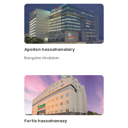
Apollon hassahanalary
Has giňişleýin gör
Bangalor
,
Hindistan
Fortis hassahanasy