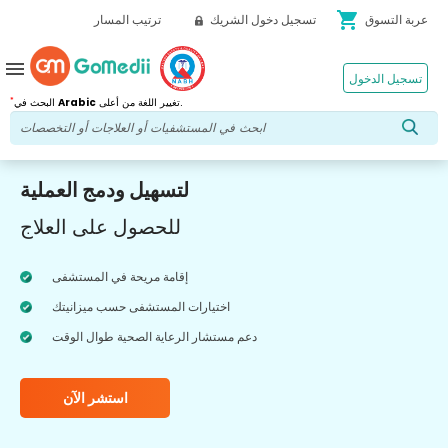
shopping_cart
عربة التسوق
تسجيل دخول الشريك
ترتيب المسار
menu
تسجيل الدخول
*
تغيير اللغة من أعلى.
Arabic
البحث في
لتسهيل ودمج العملية
للحصول على العلاج
إقامة مريحة في المستشفى
اختيارات المستشفى حسب ميزانيتك
دعم مستشار الرعاية الصحية طوال الوقت
استشر الآن