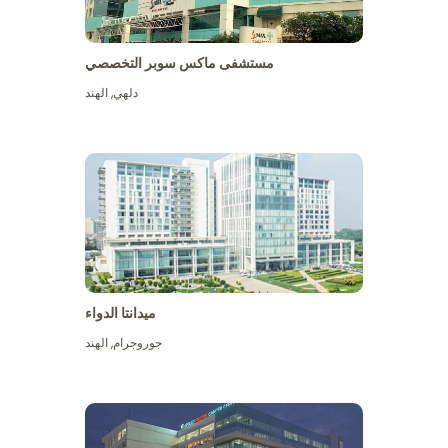
مستشفى ماكس سوبر التخصصي
دلهي
,
الهند
ميدانتا الدواء
جوروجرام
,
الهند