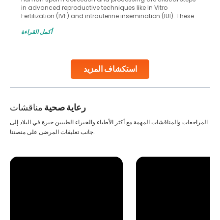
in advanced reproductive techniques like In Vitro
Fertilization (IVF) and intrauterine insemination (IUI). These
methods enable medical professionals to tackle fertility
أكمل القراءة
challenges and help couples achieve their dream of
parenthood. Skilled technicians collect sperm using
specialized procedures to ensure optimal quality. Once
collected, they process the
استكشاف المزيد
Continue Reading
رعاية صحية
مناقشات
المراجعات والمناقشات المهمة مع أكثر الأطباء والخبراء الطبيين خبرة في البلاد إلى
جانب تعليقات المرضى على منصتنا.