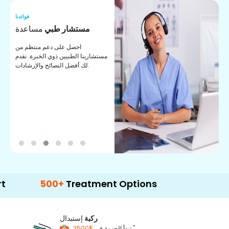
نا
فوائدنا
ت
مستشار طبي
مساعدة
ت
احصل على دعم منتظم من
مستشارينا الطبيين ذوي الخبرة. نقدم
ا
لك أفضل النصائح والإرشادات.
ي
ة
500+
Treatment Options
ركبة
إستبدال
*
$3500
تبدأ الحزمة في