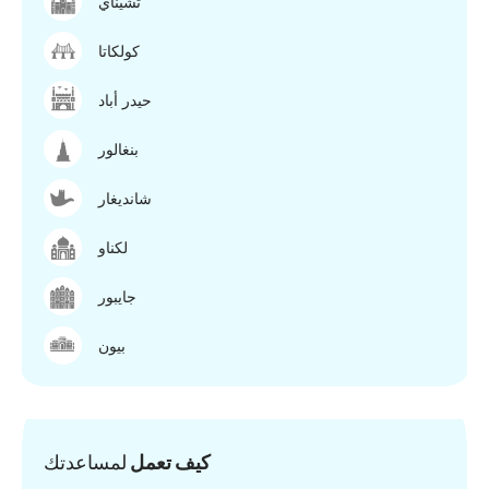
تشيناي
كولكاتا
حيدر أباد
بنغالور
شانديغار
لكناو
جايبور
بيون
كيف تعمل
لمساعدتك