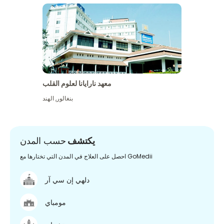
معهد نارايانا لعلوم القلب
بنغالور
,
الهند
يكتشف
حسب المدن
احصل على العلاج في المدن التي تختارها مع GoMedii
دلهي إن سي آر
مومباي