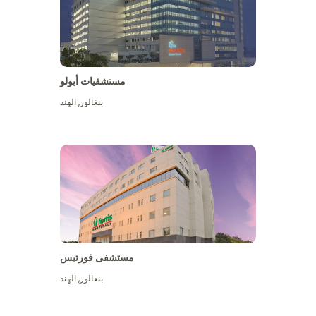
مستشفيات أبولو
بنغالور
,
الهند
عرض المزيد
مستشفى فورتيس
بنغالور
,
الهند