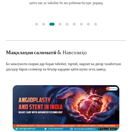
ҳатто пас аз табобат бо мо робитаи бузург доранд
Мақолаҳои саломатӣ
& Навсозиҳо
Бо маълумоти охирин дар бораи табобат, тартиб, шароит ва дигар талаботҳои
дахлдор барои солимтар ва беҳтар кардани ҳаёти шумо огоҳ шавед.