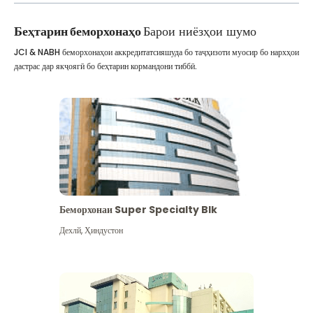
Беҳтарин беморхонаҳо
Барои ниёзҳои шумо
JCI & NABH беморхонаҳои аккредитатсияшуда бо таҷҳизоти муосир бо нархҳои
дастрас дар якҷоягӣ бо беҳтарин кормандони тиббӣ.
Беморхонаи Super Specialty Blk
Дехлй
,
Ҳиндустон