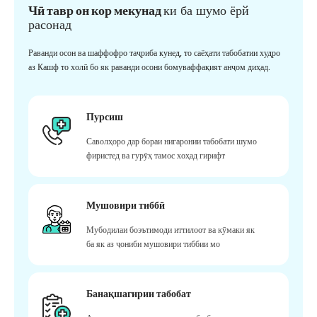
Чӣ тавр он кор мекунад
ки ба шумо ёрй
расонад
Раванди осон ва шаффофро таҷриба кунед, то саёҳати табобатии худро
аз Кашф то холӣ бо як раванди осони бомуваффақият анҷом диҳад.
Пурсиш
Саволҳоро дар бораи нигаронии табобати шумо
фиристед ва гурӯҳ тамос хоҳад гирифт
Мушовири тиббӣ
Мубодилаи боэътимоди иттилоот ва кӯмаки як
ба як аз ҷониби мушовири тиббии мо
Банақшагирии табобат