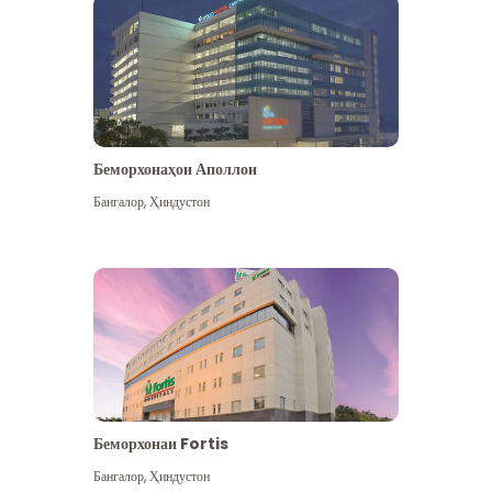
Беморхонаҳои Аполлон
Бангалор
,
Ҳиндустон
Бештар дидан
Беморхонаи Fortis
Бангалор
,
Ҳиндустон