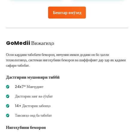
Бештар омӯзед
GoMedii
Вижагиҳо
Осон кардани табобати беморон, инчунин имкон додани он бо ҳалли
технологияҳо, системаи нигоҳубини беморон ва шаффофият дар ҳар як қадами
сафари табобат.
Дастгирии мушовири тиббӣ
24x7* Мавҷудият
Дастгирии занг ва сӯҳбат
14+ Дастгирии забонҳо
Тавсияҳо оид ба табобат
Нигоҳубини беморон