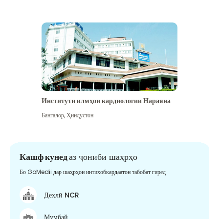
Институти илмҳои кардиологии Нараяна
Бангалор
,
Ҳиндустон
Кашф кунед
аз ҷониби шаҳрҳо
Бо GoMedii дар шаҳрҳои интихобкардаатон табобат гиред
Деҳлӣ NCR
Мумбай