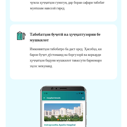
ҷумла ҳуҷҷатҳои гуногун, дар бораи сафари табобат
мунтазам навсозӣ гиред.
Табобатҳои буҷетӣ ва ҳуҷҷатгузории бе
мушкилот
Имкониятҳои табобатро ба даст оред. Ҳисобҳо, ки
барои буҷет дӯстонаанд ва боргузорӣ ва коркарди
ҳуҷҷатҳои бидуни мушкилот тавассути барномаро
эҳсос мекунанд.