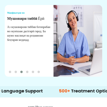
Манфиатҳои мо
М
Мушовири тиббӣ
Ёрӣ
В
М
Аз мушовирони тиббии ботаҷрибаи
мо мунтазам дастгирӣ гиред. Ба
М
шумо маслиҳат ва роҳнамоии
б
беҳтарин медиҳад.
д
б
ge Support
500+
Treatment Options