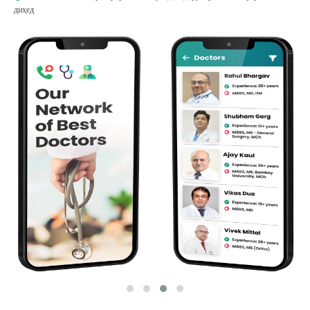
диҳед