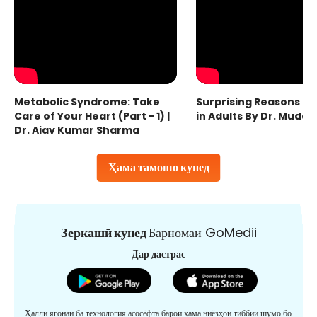
Metabolic Syndrome: Take
Surprising Reasons fo
Care of Your Heart (Part - 1) |
in Adults By Dr. Mudas
Dr. Ajay Kumar Sharma
Ҳама тамошо кунед
Зеркашӣ кунед
Барномаи GoMedii
Дар дастрас
Ҳалли ягонаи ба технология асосёфта барои ҳама ниёзҳои тиббии шумо бо