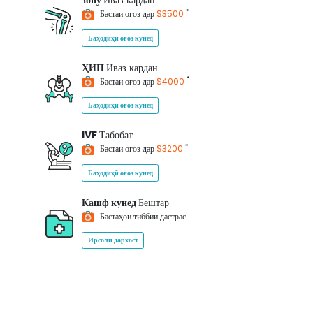
зону
Иваз кардан
*
Бастаи оғоз дар
$3500
Баҳодиҳӣ оғоз кунед
ҲИП
Иваз кардан
*
Бастаи оғоз дар
$4000
Баҳодиҳӣ оғоз кунед
IVF
Табобат
*
Бастаи оғоз дар
$3200
Баҳодиҳӣ оғоз кунед
Кашф кунед
Бештар
Бастаҳои тиббии дастрас
Ирсоли дархост