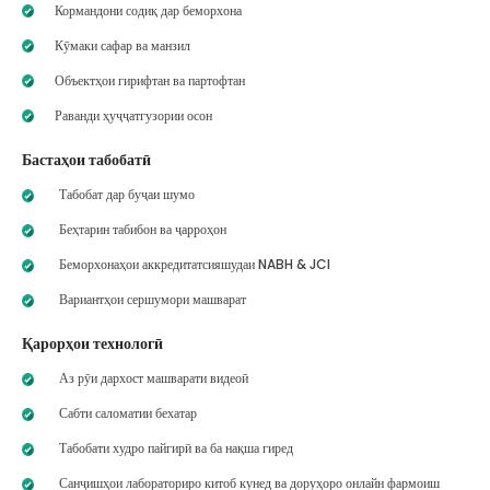
Кормандони содиқ дар беморхона
Кӯмаки сафар ва манзил
Объектҳои гирифтан ва партофтан
Раванди ҳуҷҷатгузории осон
Бастаҳои табобатӣ
Табобат дар буҷаи шумо
Беҳтарин табибон ва ҷарроҳон
Беморхонаҳои аккредитатсияшудаи NABH & JCI
Вариантҳои сершумори машварат
Қарорҳои технологӣ
Аз рӯи дархост машварати видеоӣ
Сабти саломатии бехатар
Табобати худро пайгирӣ ва ба нақша гиред
Санҷишҳои лабораториро китоб кунед ва доруҳоро онлайн фармоиш