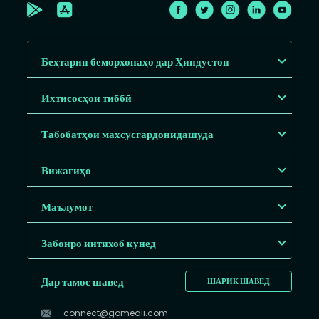
Беҳтарин беморхонаҳо дар Ҳиндустон
Ихтисосҳои тиббӣ
Табобатҳои махсусгардонидашуда
Вижагиҳо
Маълумот
Забонро интихоб кунед
Дар тамос шавед
ШАРИК ШАВЕД
connect@gomedii.com