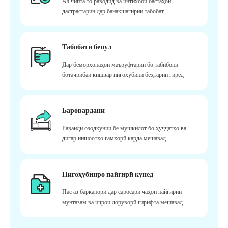
Аз чипта то раводид ва интихоби бастаҳои
дастрастарин дар банақшагирии табобат
Табобати бепул
Дар беморхонаҳои маъруфтарин бо табибони
ботаҷрибаи кишвар нигоҳубини беҳтарин гиред
Баровардани
Раванди озодкунии бе мушкилот бо ҳуҷҷатҳо ва
дигар иншоотҳо ғамхорӣ карда мешавад
Нигоҳубинро пайгирӣ кунед
Пас аз барканорӣ дар саросари ҷаҳон пайгирии
мунтазам ва иҷрои доруворӣ гирифта мешавад