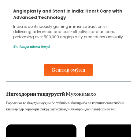
are with
5 Essential Steps for Effective Human Sper
Collection and Processing Methods
in
Human sperm collection and processing are critical st
 care,
in advanced reproductive techniques like In Vitro
s annually
Fertilization (IVF) and intrauterine insemination (IUI). Th
oss the
methods enable medical professionals to tackle fertilit
Хонданро идома диҳед
asty and
challenges and help couples achieve their dream of
parenthood. Skilled technicians collect sperm using
ity.
specialized procedures to ensure optimal quality. Onc
collected, they process the
Бештар омӯзед
Continue Reading
Нигоҳдории тандурустӣ
Муҳокимаҳо
Баррасиҳо ва баҳсҳои муҳим бо табибони ботаҷриба ва коршиносони тиббии
кишвар дар баробари фикру мулоҳизаҳои беморон дар платформаи мо.