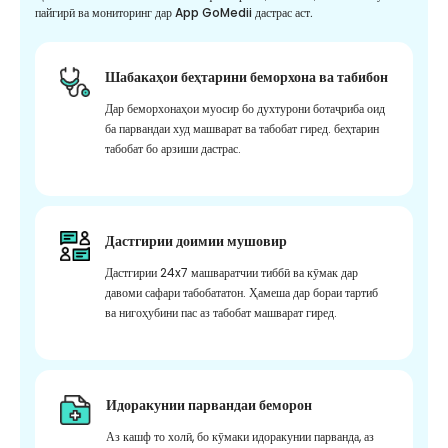
пайгирӣ ва мониторинг дар App GoMedii дастрас аст.
Шабакаҳои беҳтарини беморхона ва табибон
Дар беморхонаҳои муосир бо духтурони ботаҷриба оид
ба парвандаи худ машварат ва табобат гиред. беҳтарин
табобат бо арзиши дастрас.
Дастгирии доимии мушовир
Дастгирии 24x7 машваратчии тиббӣ ва кӯмак дар
давоми сафари табобататон. Ҳамеша дар бораи тартиб
ва нигоҳубини пас аз табобат машварат гиред.
Идоракунии парвандаи беморон
Аз кашф то холӣ, бо кӯмаки идоракунии парванда, аз