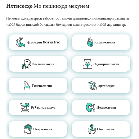
Ихтисосҳо
Мо пешниҳод мекунем
Имкониятҳои дастраси табобат бо тамоми диапазонҳои имконпазири расмиёти
тиббӣ барои интихоб бо сифати беҳтарини хизматрасонии тиббӣ дар кишвар.
Ҷарроҳии Bariatric
Кардиология
Косметология
Эндокринология
Гинекология
ортопедия
IVF ва таваллуд
Нефрология
Неврология
Онкология