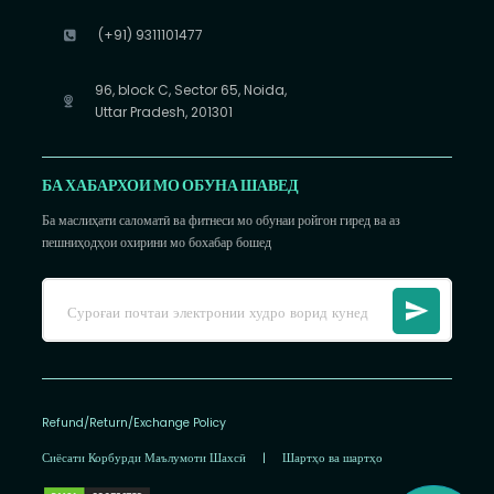
(+91) 9311101477
96, block C, Sector 65, Noida,
Uttar Pradesh, 201301
БА ХАБАРХОИ МО ОБУНА ШАВЕД
Ба маслиҳати саломатӣ ва фитнеси мо обунаи ройгон гиред ва аз
пешниҳодҳои охирини мо бохабар бошед
Refund/Return/Exchange Policy
Сиёсати Корбурди Маълумоти Шахсӣ
|
Шартҳо ва шартҳо