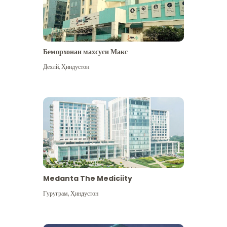
Беморхонаи махсуси Макс
Дехлй
,
Ҳиндустон
Medanta The Mediciity
Гуруграм
,
Ҳиндустон