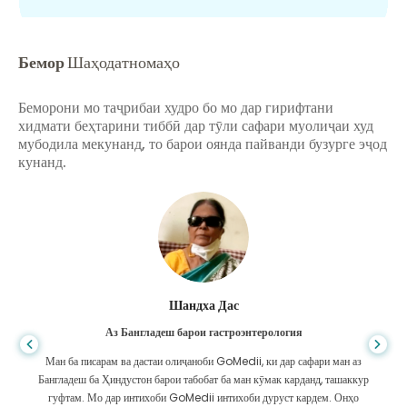
Бемор
Шаҳодатномаҳо
Беморони мо таҷрибаи худро бо мо дар гирифтани
хидмати беҳтарини тиббӣ дар тӯли сафари муолиҷаи худ
мубодила мекунанд, то барои оянда пайванди бузурге эҷод
кунанд.
Шандха Дас
Аз Бангладеш барои гастроэнтерология
Ман ба писарам ва дастаи олиҷаноби GoMedii, ки дар сафари ман аз
Бангладеш ба Ҳиндустон барои табобат ба ман кӯмак карданд, ташаккур
гуфтам. Мо дар интихоби GoMedii интихоби дуруст кардем. Онҳо