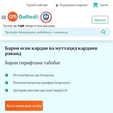
shopping_cart
Тартиби пайгирӣ
Воридшавии шарикон
Ароба
menu
Даромад
*
Ҷустуҷӯ дар
Tajik
Забонро аз боло иваз кунед.
Барои осон кардан ва муттаҳид кардани
раванд
Барои гирифтани табобат
Истгоҳи бароҳат дар беморхона
Интихоби беморхона мувофиқи буҷаи шумо
Дастгирии ҳама вақт дар соҳаи тандурустӣ
Ҳоло машварат кунед